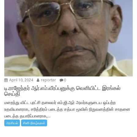
April 10, 2024
reporter
0
டி.ராஜேந்தர் ஆர்.எம்.வீரப்பனுக்கு வெளியிட்ட இரங்கல்
செய்தி
மறைந்து விட்ட புரட்சி தலைவர் எம்.ஜி.ஆர் அவர்களுடைய ஒப்பற்ற
உதவியாளராக, சரித்திரம் படைத்த சத்யா மூவிஸ் நிறுவனத்தின் சாதனை
படைத்த தயாரிப்பாளராக,...
அரசியல்
சினி-நிகழ்வுகள்