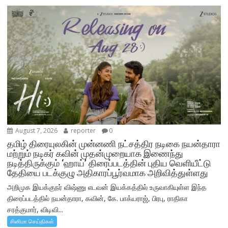
August 7, 2026
reporter
0
தமிழ் திரையுலகின் முன்னணி நட்சத்திர நடிகை நயன்தாரா
மற்றும் நடிகர் கவின் முதன்முறையாக இணைந்து
நடித்திருக்கும் ‘ஹாய்’ திரைப்படத்தின் புதிய வெளியீட்டு
தேதியை படக்குழு அதிகாரப்பூர்வமாக அறிவித்துள்ளது
அறிமுக இயக்குநர் விஷ்ணு எடவன் இயக்கத்தில் உருவாகியுள்ள இந்த
திரைப்படத்தில் நயன்தாரா, கவின், கே. பாக்யராஜ், பிரபு, ராதிகா
சரத்குமார், விடிவி...
சினிமா செய்திகள்