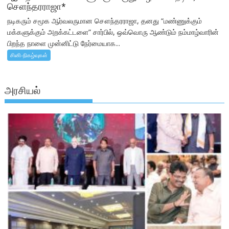
சௌந்தரராஜா*
நடிகரும் சமூக ஆர்வலருமான சௌந்தரராஜா, தனது “மண்ணுக்கும்
மக்களுக்கும் அறக்கட்டளை” சார்பில், ஒவ்வொரு ஆண்டும் நம்மாழ்வாரின்
பிறந்த நாளை முன்னிட்டு நேர்மையாக...
சினி-நிகழ்வுகள்
அரசியல்