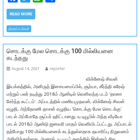
ac
w
h
h
e
itt
at
ar
READ MORE
b
er
s
e
திரைப்படங்கள்
o
A
o
p
சொடக்கு மேல சொடக்கு 100 மில்லியனை
k
p
கடந்தது
August 14, 2021
reporter
விக்னேஷ் சிவன்
இயக்கத்தில், அனிருத் இசையமைப்பில், சூர்யா, கீர்த்தி சுரேஷ்
மற்றும் பலர் நடித்து 2018ம் ஆண்டில் வெளிவந்த படம் ‘தானா
சேர்ந்த கூட்டம்’. அப்படத்தில் மணியமுதவன், விக்னேஷ் சிவன்
எழுதி, அந்தோணி தாசன் எழுதிய ‘சொடக்கு மேல சொடக்கு’
பாடல் அப்போதே சூப்பர் ஹிட்டானது. யு டியூபில் அந்த வீடியோ
பாடல் 2018ம் ஆண்டு ஜனவரி மாதம் வெளியிடப்பட்டது. அப்பாடல்
தற்போது 100 மில்லியனைக் கடந்துள்ளதாக தயாரிப்பு நிறுவனம்
அறிவித்துள்ளது. ஆனால், யு டியூப் தளத்தில் இன்னும் சில