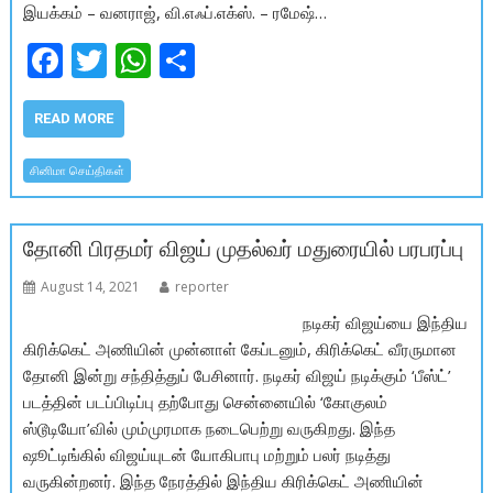
இயக்கம் – வனராஜ், வி.எஃப்.எக்ஸ். – ரமேஷ்…
F
T
W
S
ac
w
h
h
e
itt
at
ar
READ MORE
b
er
s
e
சினிமா செய்திகள்
o
A
o
p
தோனி பிரதமர் விஜய் முதல்வர் மதுரையில் பரபரப்பு
k
p
August 14, 2021
reporter
நடிகர் விஜய்யை இந்திய
கிரிக்கெட் அணியின் முன்னாள் கேப்டனும், கிரிக்கெட் வீரருமான
தோனி இன்று சந்தித்துப் பேசினார். நடிகர் விஜய் நடிக்கும் ‘பீஸ்ட்’
படத்தின் படப்பிடிப்பு தற்போது சென்னையில் ‘கோகுலம்
ஸ்டூடியோ’வில் மும்முரமாக நடைபெற்று வருகிறது. இந்த
ஷூட்டிங்கில் விஜய்யுடன் யோகிபாபு மற்றும் பலர் நடித்து
வருகின்றனர். இந்த நேரத்தில் இந்திய கிரிக்கெட் அணியின்