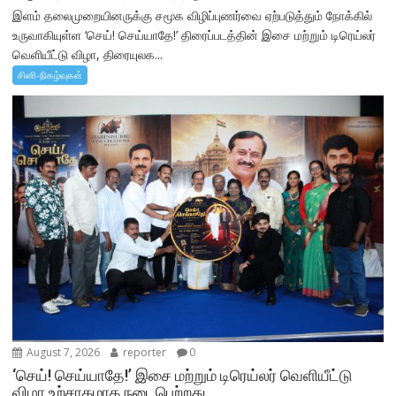
இளம் தலைமுறையினருக்கு சமூக விழிப்புணர்வை ஏற்படுத்தும் நோக்கில்
உருவாகியுள்ள ‘செய்! செய்யாதே!’ திரைப்படத்தின் இசை மற்றும் டிரெய்லர்
வெளியீட்டு விழா, திரையுலக...
சினி-நிகழ்வுகள்
August 7, 2026
reporter
0
‘செய்! செய்யாதே!’ இசை மற்றும் டிரெய்லர் வெளியீட்டு
விழா உற்சாகமாக நடைபெற்றது