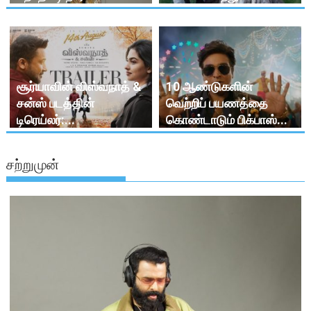
சூர்யாவின் விஸ்வநாத் &
10 ஆண்டுகளின்
சன்ஸ் படத்தின்
வெற்றிப் பயணத்தை
டிரெய்லர்:...
கொண்டாடும் பிக்பாஸ்...
சற்றுமுன்