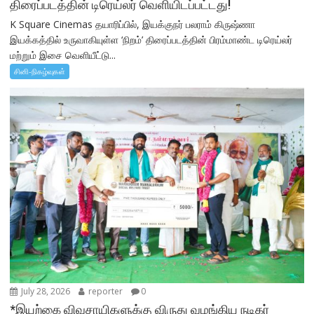
திரைப்படத்தின் டிரெய்லர் வெளியிடப்பட்டது!
K Square Cinemas தயாரிப்பில், இயக்குநர் பலராம் கிருஷ்ணா
இயக்கத்தில் உருவாகியுள்ள ‘நிறம்’ திரைப்படத்தின் பிரம்மாண்ட டிரெய்லர்
மற்றும் இசை வெளியீட்டு...
சினி-நிகழ்வுகள்
July 28, 2026
reporter
0
*இயற்கை விவசாயிகளுக்கு விருது வழங்கிய நடிகர்