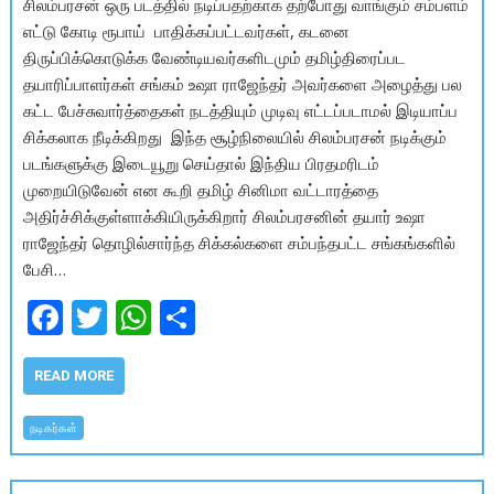
சிலம்பரசன் ஒரு படத்தில் நடிப்பதற்காக தற்போது வாங்கும் சம்பளம்
எட்டு கோடி ரூபாய் பாதிக்கப்பட்டவர்கள், கடனை
திருப்பிக்கொடுக்க வேண்டியவர்களிடமும் தமிழ்திரைப்பட
தயாரிப்பாளர்கள் சங்கம் உஷா ராஜேந்தர் அவர்களை அழைத்து பல
கட்ட பேச்சுவார்த்தைகள் நடத்தியும் முடிவு எட்டப்படாமல் இடியாப்ப
சிக்கலாக நீடிக்கிறது இந்த சூழ்நிலையில் சிலம்பரசன் நடிக்கும்
படங்களுக்கு இடையூறு செய்தால் இந்திய பிரதமரிடம்
முறையிடுவேன் என கூறி தமிழ் சினிமா வட்டாரத்தை
அதிர்ச்சிக்குள்ளாக்கியிருக்கிறார் சிலம்பரசனின் தயார் உஷா
ராஜேந்தர் தொழில்சார்ந்த சிக்கல்களை சம்பந்தபட்ட சங்கங்களில்
பேசி…
F
T
W
S
ac
w
h
h
e
itt
at
ar
READ MORE
b
er
s
e
நடிகர்கள்
o
A
o
p