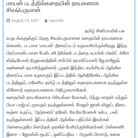
மாயன் படத்தில்கதையின் நாயகனாக
k
p
சிவபெருமான்
August 14, 2021
reporter
தமிழ் சினிமாவில் பல
வருடங்களுக்குப் பிறகு சிவபெருமானை கதையின் நாயகனாக
கொண்ட படமாக ‘மாயன்’ திரைப்படம் உருவாகியிருக்கிறது. இந்த
பிரம்மாண்டமான பேன்டஸி த்ரில்லர் படத்தை ஃபாக்ஸ் அண்ட் க்ரோ
ஸ்டுடியோஸ் நிறுவனத்தின் சார்பில் தயாரிப்பாளர் ஜே.ராஜேஷ்
கண்ணன் தயாரித்துள்ளார். முதல் இந்திய கமர்சியல் ஆங்கில
திரைப்படமாக உருவாகும் இப்படத்தில் ஆஸ்திரேலிய ஆங்கில
படத்திலும், மலேசிய தமிழ் படத்திலும் கதாநாயகனாக நடித்துள்ள
வினோத் கதாநாயகனாக அறிமுகமாகிறார்.
கதையின் நாயகிகளாக பிரியங்கா மோகன், பிந்து மாதவி மற்றும்
பியா பாஜ்பய் மூவரும் நடித்துள்ளனர். மேலும் ஜான் விஜய், தீனா,
கஞ்சா கருப்பு, ‘ஆடுகளம்’ நரேன், கே.கே.மேனன் உள்பட பலர்
நடித்துள்ளனர். இப்படத்தின் ஆங்கில பதிப்பில் இவர்கள்
அனைவருமே சொந்தக் குரலில் பேசியிருக்கிறார்கள். பின்னணி
இசை – ஜோன்ஸ் ரூபர்ட், ஒளிப்பதிவு – அருண் பிரசாத், கலை