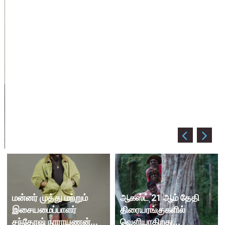
மன்னர் முத்து மற்றும்
ஆகஸ்ட் 21 ஆம் தேதி
இசையமைப்பாளர்
திரையரங்குகளில்
சந்தோஷ் நாராயணன்...
வெளியாகிறது...