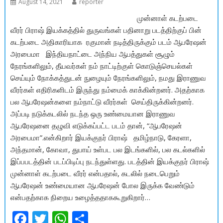
August 14, 2021
reporter
முன்னாள் கடற்படை
வீரர் பிராஷ் இயக்கத்தில் துருவங்கள் பதினாறு படத்திற்குப் பின்
கடற்படை அதிகாரியாக ரகுமான் நடித்திருக்கும் படம் ஆபரேஷன்
அரபைமா இந்தியநாட்டை அந்நிய ஆபத்துகள் சூழும்
நேரங்களிலும், தீயவர்கள் நம் நாட்டிற்குள் கொடுஞ்செயல்கள்
செய்யும் நோக்கத்துடன் நுழையும் நேரங்களிலும், நமது இராணுவ
வீரர்கள் எதிரிகளிடம் இருந்து நம்மைக் காக்கின்றனர். அதற்காக
பல ஆபரேஷன்களை நம்நாட்டு வீரர்கள் செய்திருக்கின்றனர்.
அப்படி நடுக்கடலில் நடந்த ஒரு உண்மையான இராணுவ
ஆபரேஷனை தழுவி எடுக்கப்பட்ட படம் தான், “ஆபரேஷன்
அரபைமா”.என்கிறார் இயக்குநர் பிராஷ் தமிழ்நாடு, கேரளா,
அந்தமான், கோவா, துபாய் உள்பட பல இடங்களில், பல கடல்களில்
இப்பபடத்தின் படப்பிடிப்பு நடந்துள்ளது. படத்தின் இயக்குநர் பிராஷ்
முன்னாள் கடற்படை வீரர் என்பதால், கடலில் நடைபெறும்
ஆபரேஷன் உண்மையான ஆபரேஷன் போல இருக்க வேண்டும்
என்பதற்காக நிறைய உழைத்ததாககூறுகிறார்…
F
T
W
S