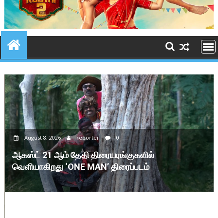
August 8, 2026
reporter
0
சூர்யாவின் விஸ்வநாத் & சன்ஸ் படத்தின் டிரெய்லர்:
மனதிற்கு இதமான திரையரங்க அனுபவத்தை உறுதி
செய்கிறது