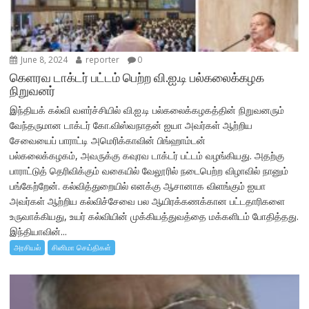
June 8, 2024
reporter
0
கெளரவ டாக்டர் பட்டம் பெற்ற வி.ஐ.டி பல்கலைக்கழக
நிறுவனர்
இந்தியக் கல்வி வளர்ச்சியில் வி.ஐ.டி பல்கலைக்கழகத்தின் நிறுவனரும்
வேந்தருமான டாக்டர் கோ.விஸ்வநாதன் ஐயா அவர்கள் ஆற்றிய
சேவையைப் பாராட்டி அமெரிக்காவின் பிங்ஹாம்டன்
பல்கலைக்கழகம், அவருக்கு கவுரவ டாக்டர் பட்டம் வழங்கியது. அதற்கு
பாராட்டுத் தெரிவிக்கும் வகையில் வேலூரில் நடைபெற்ற விழாவில் நானும்
பங்கேற்றேன். கல்வித்துறையில் எனக்கு ஆசானாக விளங்கும் ஐயா
அவர்கள் ஆற்றிய கல்விச்சேவை பல ஆயிரக்கணக்கான பட்டதாரிகளை
உருவாக்கியது, உயர் கல்வியின் முக்கியத்துவத்தை மக்களிடம் போதித்தது.
இந்தியாவின்...
அரசியல்
சினிமா செய்திகள்