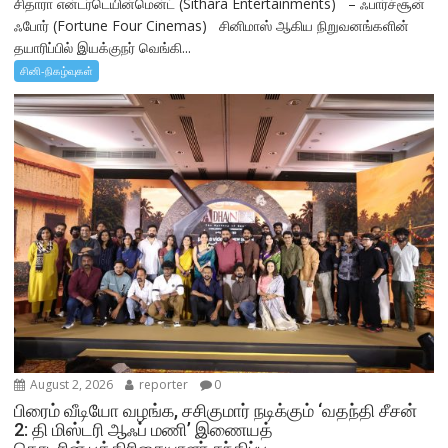
சிதாரா என்டர்டெயின்மென்ட் (Sithara Entertainments) – ஃபார்ச்சூன்
ஃபோர் (Fortune Four Cinemas) சினிமாஸ் ஆகிய நிறுவனங்களின்
தயாரிப்பில் இயக்குநர் வெங்கி...
சினி-நிகழ்வுகள்
August 2, 2026
reporter
0
பிரைம் வீடியோ வழங்க, சசிகுமார் நடிக்கும் ‘வதந்தி சீசன்
2: தி மிஸ்டரி ஆஃப் மணி’ இணையத்