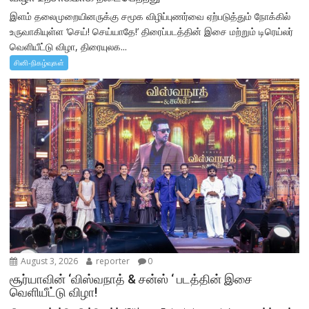
இளம் தலைமுறையினருக்கு சமூக விழிப்புணர்வை ஏற்படுத்தும் நோக்கில்
உருவாகியுள்ள ‘செய்! செய்யாதே!’ திரைப்படத்தின் இசை மற்றும் டிரெய்லர்
வெளியீட்டு விழா, திரையுலக...
சினி-நிகழ்வுகள்
August 3, 2026
reporter
0
சூர்யாவின் ‘விஸ்வநாத் & சன்ஸ் ‘ படத்தின் இசை
வெளியீட்டு விழா!