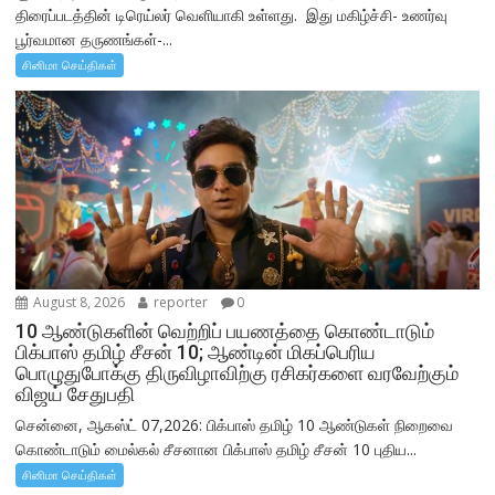
திரைப்படத்தின் டிரெய்லர் வெளியாகி உள்ளது. இது மகிழ்ச்சி- உணர்வு
பூர்வமான தருணங்கள்-...
சினிமா செய்திகள்
August 8, 2026
reporter
0
10 ஆண்டுகளின் வெற்றிப் பயணத்தை கொண்டாடும்
பிக்பாஸ் தமிழ் சீசன் 10; ஆண்டின் மிகப்பெரிய
பொழுதுபோக்கு திருவிழாவிற்கு ரசிகர்களை வரவேற்கும்
விஜய் சேதுபதி
சென்னை, ஆகஸ்ட் 07,2026: பிக்பாஸ் தமிழ் 10 ஆண்டுகள் நிறைவை
கொண்டாடும் மைல்கல் சீசனான பிக்பாஸ் தமிழ் சீசன் 10 புதிய...
சினிமா செய்திகள்