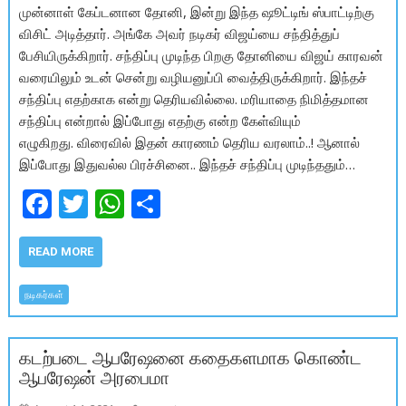
முன்னாள் கேப்டனான தோனி, இன்று இந்த ஷூட்டிங் ஸ்பாட்டிற்கு
விசிட் அடித்தார். அங்கே அவர் நடிகர் விஜய்யை சந்தித்துப்
பேசியிருக்கிறார். சந்திப்பு முடிந்த பிறகு தோனியை விஜய் காரவன்
வரையிலும் உடன் சென்று வழியனுப்பி வைத்திருக்கிறார். இந்தச்
சந்திப்பு எதற்காக என்று தெரியவில்லை. மரியாதை நிமித்தமான
சந்திப்பு என்றால் இப்போது எதற்கு என்ற கேள்வியும்
எழுகிறது. விரைவில் இதன் காரணம் தெரிய வரலாம்..! ஆனால்
இப்போது இதுவல்ல பிரச்சினை.. இந்தச் சந்திப்பு முடிந்ததும்…
F
T
W
S
ac
w
h
h
e
itt
at
ar
READ MORE
b
er
s
e
நடிகர்கள்
o
A
o
p
கடற்படை ஆபரேஷனை கதைகளமாக கொண்ட
k
p
ஆபரேஷன் அரபைமா