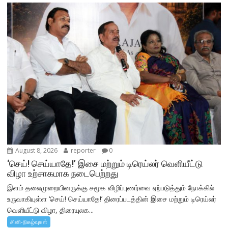
August 8, 2026
reporter
0
‘செய்! செய்யாதே!’ இசை மற்றும் டிரெய்லர் வெளியீட்டு
விழா உற்சாகமாக நடைபெற்றது
இளம் தலைமுறையினருக்கு சமூக விழிப்புணர்வை ஏற்படுத்தும் நோக்கில்
உருவாகியுள்ள ‘செய்! செய்யாதே!’ திரைப்படத்தின் இசை மற்றும் டிரெய்லர்
வெளியீட்டு விழா, திரையுலக...
சினி-நிகழ்வுகள்