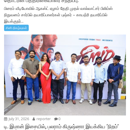
தொடரின் பத்திரிகையாளர் சந்திப்பு.
பிரைம் வீடியோவில் ஆகஸ்ட் ஏழாம் தேதி முதல் வால்வாட்சர் பிலிம்ஸ்
நிறுவனம் சார்பில் தயாரிப்பாளர்கள் புஷ்கர் – காயத்ரி தயாரிப்பில்
இயக்குநர்...
சினி-நிகழ்வுகள்
July 31, 2026
reporter
0
டி. இமான் இசையில், பலராம் கிருஷ்ணா இயக்கிய ‘நிறம்’