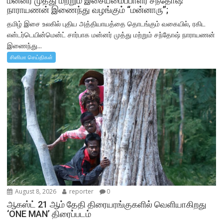
மன்னர் முத்து மற்றும் இசையமைப்பாளர் சந்தோஷ்
நாராயணன் இணைந்து வழங்கும் “மன்னாரு”;
தமிழ் இசை உலகில் புதிய அத்தியாயத்தை தொடங்கும் வகையில், ரகிட
என்டர்டெயின்மென்ட் சார்பாக மன்னர் முத்து மற்றும் சந்தோஷ் நாராயணன்
இணைந்து...
சினிமா செய்திகள்
August 8, 2026
reporter
0
ஆகஸ்ட் 21 ஆம் தேதி திரையரங்குகளில் வெளியாகிறது
‘ONE MAN’ திரைப்படம்