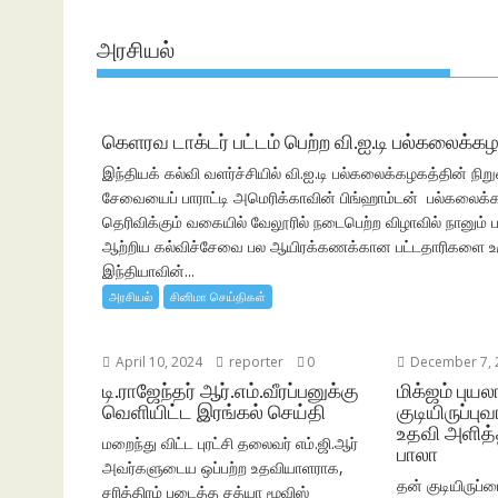
அரசியல்
கெளரவ டாக்டர் பட்டம் பெற்ற வி.ஐ.டி பல்கலைக்க
இந்தியக் கல்வி வளர்ச்சியில் வி.ஐ.டி பல்கலைக்கழகத்தின் 
சேவையைப் பாராட்டி அமெரிக்காவின் பிங்ஹாம்டன் பல்கலைக்கழக
தெரிவிக்கும் வகையில் வேலூரில் நடைபெற்ற விழாவில் நானும்
ஆற்றிய கல்விச்சேவை பல ஆயிரக்கணக்கான பட்டதாரிகளை உருவ
இந்தியாவின்...
அரசியல்
சினிமா செய்திகள்
April 10, 2024
reporter
0
December 7, 
டி.ராஜேந்தர் ஆர்.எம்.வீரப்பனுக்கு
மிக்ஜம் புயல
வெளியிட்ட இரங்கல் செய்தி
குடியிருப்ப
உதவி அளித்
மறைந்து விட்ட புரட்சி தலைவர் எம்.ஜி.ஆர்
பாலா
அவர்களுடைய ஒப்பற்ற உதவியாளராக,
தன் குடியிருப்பை
சரித்திரம் படைத்த சத்யா மூவிஸ்