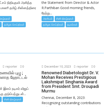
ட்சம் நிதியுதவி அளித்த
the Statement from Director & Actor
் பாலா!! தமிழ் சின்னத்திரை
R.Parthiban Good morning friends,
நேற்று...
ிகழ்வுகள்
அரசியல்
சினி-நிகழ்வுகள்
்
தமிழக செய்திகள்
தமிழக செய்திகள்
நடிகர்கள்
reporter
0
December 10, 2023
reporter
0
உணவில் புழு ;
Renowned Diabetologist Dr. V.
்ளாத ஹோட்டல்
Mohan Receives Prestigious
Lakshmipat Singhania Award
from President Smt. Droupadi
ன் இளம் நடிகர் விஜய்
Murmu
கு குடும்பத்துடன்...
Chennai, December 8, 2023:
்
சினி-நிகழ்வுகள்
Recognizing outstanding contributions