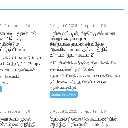
6
reporter
0
August 6, 2026
reporter
0
மஸ் – ஜான்பால்
டார்க் ஹியூமர், அதிரடி, கற்பனை
ணியில் புதிய
மற்றும் எதிர்பாராத
 மீண்டும்
திருப்பங்களுடன் சர்வதேச
‘குப்பி’ டீம்
அளவிலான கதைக்களத்தில்
விரியும் ‘மூடர் கூடம் 2’
லகில் விமர்சன ரீதியாகப்
கல்ட் கிளாசிக் அந்தஸ்து கிடைக்கும் சில
ப் பெற்ற ‘குப்பி’ (Guppy)
திரைப்படங்கள் ஒரே இரவில்
ளியாகி 10 ஆண்டுகள்
உருவாகிவிடுவதில்லை. காலப்போக்கில், புதிய
ள நிலையில்,
ரசிகர்களை ஈர்த்து, வெளியான பல
ன்...
ஆண்டுகளுக்குப்...
்
சினிமா செய்திகள்
6
reporter
0
August 5, 2026
reporter
0
ுவாக்கம் முதல்
‘ஷம்பாலா’ வெற்றிக் கூட்டணியின்
்கல் வரை இந்திய
அடுத்த பிரம்மாண்ட படைப்பு…