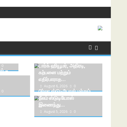
 – GD
டார்க் ஹியூமர், அதிரடி,
0
் –
கற்பனை மற்றும்
எதிர்பாராத...
August 6, 2026
0
பிர்லா ஸ்டுடியோஸ் மற்றும்
0
நீலம் ஸ்டுடியோஸ்
இணைந்து...
August 5, 2026
0