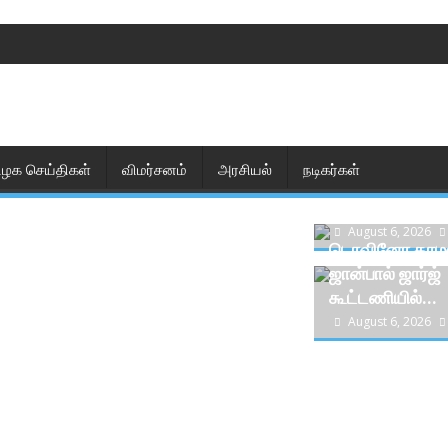
ிழக செய்திகள்
விமர்சனம்
அரசியல்
நடிகர்கள்
GDN விமர்சனம்
Naidu
August 6, 2026
டொவினோ தாமஸ
ஜான்பால் ஜார்ஜ்
கூட்டணியில்...
August 6, 2026