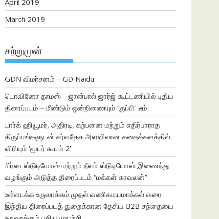
April 2019
March 2019
சற்றுமுன்
GDN விமர்சனம் – GD Naidu
டொவினோ தாமஸ் – ஜான்பால் ஜார்ஜ் கூட்டணியில் புதிய
திரைப்படம் – மீண்டும் ஒன்றிணையும் ‘குப்பி’ டீம்
டார்க் ஹியூமர், அதிரடி, கற்பனை மற்றும் எதிர்பாராத
திருப்பங்களுடன் சர்வதேச அளவிலான கதைக்களத்தில்
விரியும் ‘மூடர் கூடம் 2’
பிர்லா ஸ்டுடியோஸ் மற்றும் நீலம் ஸ்டுடியோஸ் இணைந்து
வழங்கும் அடுத்த திரைப்படம் “மக்கள் காவலன்”
உள்ளடக்க உருவாக்கம் முதல் வணிகமயமாக்கல் வரை
இந்திய திரைப்படத் துறைக்கான தேசிய B2B சந்தையை
உருவாக்கும் புதிய முயற்சி