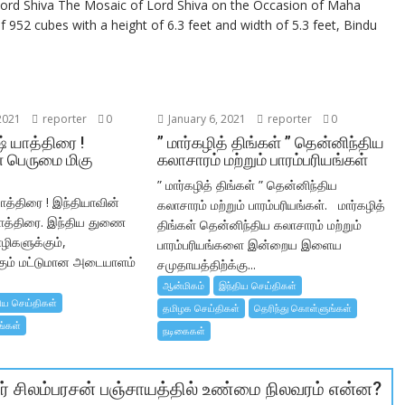
 Lord Shiva The Mosaic of Lord Shiva on the Occasion of Maha
 952 cubes with a height of 6.3 feet and width of 5.3 feet, Bindu
2021
reporter
0
January 6, 2021
reporter
0
ஷ் யாத்திரை !
” மார்கழித் திங்கள் ” தென்னிந்திய
் பெருமை மிகு
கலாசாரம் மற்றும் பாரம்பரியங்கள்
” மார்கழித் திங்கள் ” தென்னிந்திய
யாத்திரை ! இந்தியாவின்
கலாசாரம் மற்றும் பாரம்பரியங்கள். மார்கழித்
ாத்திரை. இந்திய துணை
திங்கள் தென்னிந்திய கலாசாரம் மற்றும்
ிகளுக்கும்,
பாரம்பரியங்களை இன்றைய இளைய
கும் மட்டுமான அடையாளம்
சமுதாயத்திற்க்கு...
ஆன்மிகம்
இந்திய செய்திகள்
ிய செய்திகள்
தமிழக செய்திகள்
தெரிந்து கொள்ளுங்கள்
ங்கள்
நடிகைகள்
்தர் சிலம்பரசன் பஞ்சாயத்தில் உண்மை நிலவரம் என்ன?