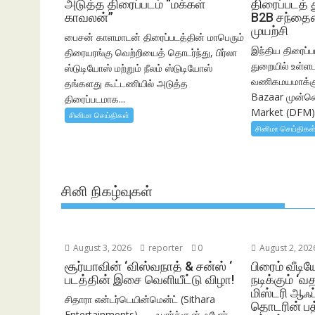
அடுத்த திரைப்படம் “மக்கள்
திரைப்படத்
காவலன்”
B2B சந்தைய
முயற்சி
பைசன் காளமாடன் திரைப்படத்தின் மாபெரும்
இந்திய திரைப்ப
திரையரங்கு வெற்றியைத் தொடர்ந்து, பிர்லா
துறையில் உள்
ஸ்டுடியோஸ் மற்றும் நீலம் ஸ்டுடியோஸ்
வணிகமயமாக்கும
தங்களது கூட்டணியில் அடுத்த
Bazaar முன்னெ
திரைப்படமாக...
Market (DFM),
சினிமா செய்திகள்
சினிமா செய்திகள
சினி நிகழ்வுகள்
August 3, 2026
reporter
0
August 2, 202
சூர்யாவின் ‘விஸ்வநாத் & சன்ஸ் ‘
பிரைம் வீடி
படத்தின் இசை வெளியீட்டு விழா!
நடிக்கும் ‘வத
மிஸ்டரி ஆ
சிதாரா என்டர்டெயின்மென்ட் (Sithara
தொடரின் பத
Entertainments) – ஃபார்ச்சூன் ஃபோர்