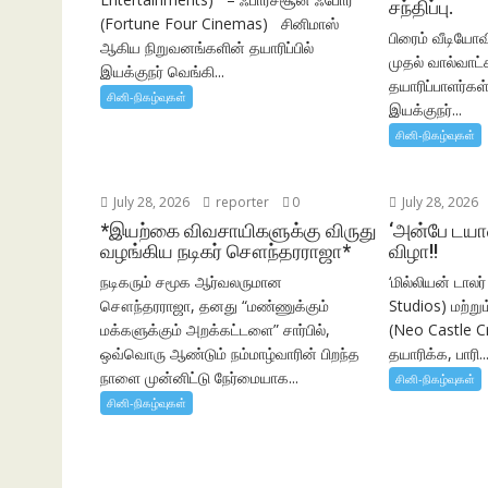
சந்திப்பு.
(Fortune Four Cinemas) சினிமாஸ்
பிரைம் வீடியோவ
ஆகிய நிறுவனங்களின் தயாரிப்பில்
முதல் வால்வாட்சர
இயக்குநர் வெங்கி...
தயாரிப்பாளர்கள் 
சினி-நிகழ்வுகள்
இயக்குநர்...
சினி-நிகழ்வுகள்
July 28, 2026
reporter
0
July 28, 2026
*இயற்கை விவசாயிகளுக்கு விருது
‘அன்பே டயான
வழங்கிய நடிகர் சௌந்தரராஜா*
விழா!!
நடிகரும் சமூக ஆர்வலருமான
‘மில்லியன் டாலர
சௌந்தரராஜா, தனது “மண்ணுக்கும்
Studios) மற்று
மக்களுக்கும் அறக்கட்டளை” சார்பில்,
(Neo Castle 
ஒவ்வொரு ஆண்டும் நம்மாழ்வாரின் பிறந்த
தயாரிக்க, பாரி..
நாளை முன்னிட்டு நேர்மையாக...
சினி-நிகழ்வுகள்
சினி-நிகழ்வுகள்