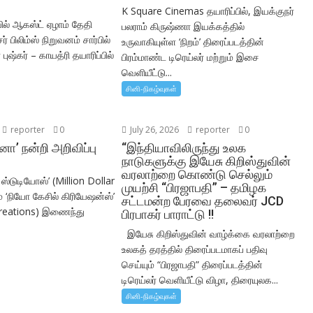
K Square Cinemas தயாரிப்பில், இயக்குநர்
ில் ஆகஸ்ட் ஏழாம் தேதி
பலராம் கிருஷ்ணா இயக்கத்தில்
் பிலிம்ஸ் நிறுவனம் சார்பில்
உருவாகியுள்ள ‘நிறம்’ திரைப்படத்தின்
புஷ்கர் – காயத்ரி தயாரிப்பில்
பிரம்மாண்ட டிரெய்லர் மற்றும் இசை
வெளியீட்டு...
சினி-நிகழ்வுகள்
reporter
0
July 26, 2026
reporter
0
ா’ நன்றி அறிவிப்பு
“இந்தியாவிலிருந்து உலக
நாடுகளுக்கு இயேசு கிறிஸ்துவின்
வரலாற்றை கொண்டு செல்லும்
் ஸ்டுடியோஸ்’ (Million Dollar
முயற்சி “பிரஜாபதி” – தமிழக
ம் ‘நியோ கேசில் கிரியேஷன்ஸ்’
சட்டமன்ற பேரவை தலைவர் JCD
Creations) இணைந்து
பிரபாகர் பாராட்டு !!
.
இயேசு கிறிஸ்துவின் வாழ்க்கை வரலாற்றை
உலகத் தரத்தில் திரைப்படமாகப் பதிவு
செய்யும் “பிரஜாபதி” திரைப்படத்தின்
டிரெய்லர் வெளியீட்டு விழா, திரையுலக...
சினி-நிகழ்வுகள்