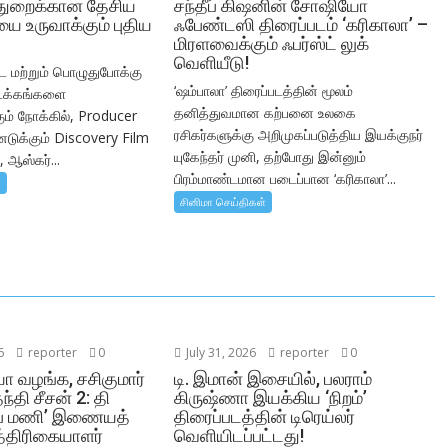
 துறைக்கான தேசிய
சந்தீப் கிஷனின் சோஷியோ
ை உருவாக்கும் புதிய
ஃபேண்டஸி திரைப்படம் ‘கரிகாலா’ –
மிரளவைக்கும் ஃபர்ஸ்ட் லுக்
வெளியீடு!
ட மற்றும் பொழுதுபோக்கு
‘ஷம்பாலா’ திரைப்படத்தின் மூலம்
ளடக்கங்களை
தனித்துவமான கற்பனை உலகை
் நோக்கில், Producer
ரசிகர்களுக்கு அறிமுகப்படுத்திய இயக்குநர்
டுக்கும் Discovery Film
யுகேந்தர் முனி, தற்போது இன்னும்
 ஆஸ்கர்...
பிரம்மாண்டமான படைப்பான ‘கரிகாலா’...
்
சினிமா செய்திகள்
6
reporter
0
July 31, 2026
reporter
0
யோ வழங்க, சசிகுமார்
டி. இமான் இசையில், பலராம்
ந்தி சீசன் 2: தி
கிருஷ்ணா இயக்கிய ‘நிறம்’
ஃப் மணி’ இணையத்
திரைப்படத்தின் டிரெய்லர்
்திரிகையாளர்
வெளியிடப்பட்டது!