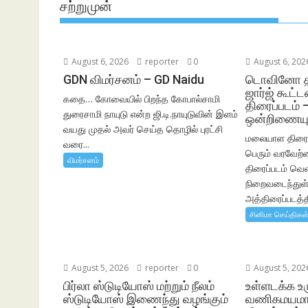
சற்றுமுன்
August 6, 2026
reporter
0
August 6, 202
GDN விமர்சனம் – GD Naidu
டொவினோ தா
ஜார்ஜ் கூட்ட
கதை… கோவையில் பிறந்த கோபால்சாமி
திரைப்படம் –
துரைசாமி நாயுடு என்ற ஜி.டி.நாயுடுவின் இளம்
ஒன்றிணையும் 
வயது முதல் அவர் செய்த தொழில் புரட்சி
மலையாள திரையு
வரை...
பெரும் வரவேற்பை
விமர்சனம்
திரைப்படம் வெ
நிறைவடைந்துள்
அத்திரைப்படத்தி
சினிமா செய்திகள
August 5, 2026
reporter
0
August 5, 202
பிர்லா ஸ்டுடியோஸ் மற்றும் நீலம்
உள்ளடக்க உர
ஸ்டுடியோஸ் இணைந்து வழங்கும்
வணிகமயமாக