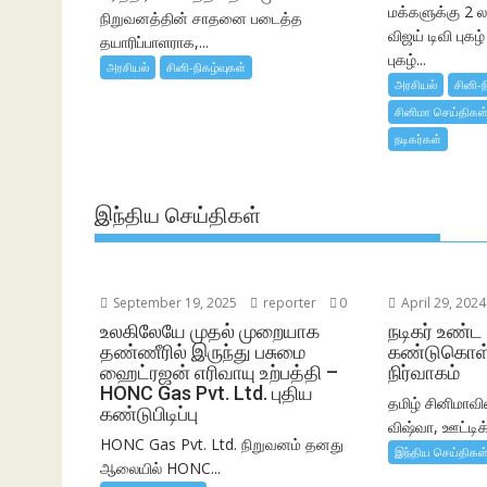
மக்களுக்கு 2 ல
நிறுவனத்தின் சாதனை படைத்த
விஜய் டிவி புகழ
தயாரிப்பாளராக,...
புகழ்...
அரசியல்
சினி-நிகழ்வுகள்
அரசியல்
சினி-ந
சினிமா செய்திகள
நடிகர்கள்
இந்திய செய்திகள்
September 19, 2025
reporter
0
April 29, 2024
உலகிலேயே முதல் முறையாக
நடிகர் உண்ட 
தண்ணீரில் இருந்து பசுமை
கண்டுகொள
ஹைட்ரஜன் எரிவாயு உற்பத்தி –
நிர்வாகம்
HONC Gas Pvt. Ltd. புதிய
தமிழ் சினிமாவி
கண்டுபிடிப்பு
விஷ்வா, ஊட்டிக்
HONC Gas Pvt. Ltd. நிறுவனம் தனது
இந்திய செய்திகள
ஆலையில் HONC...