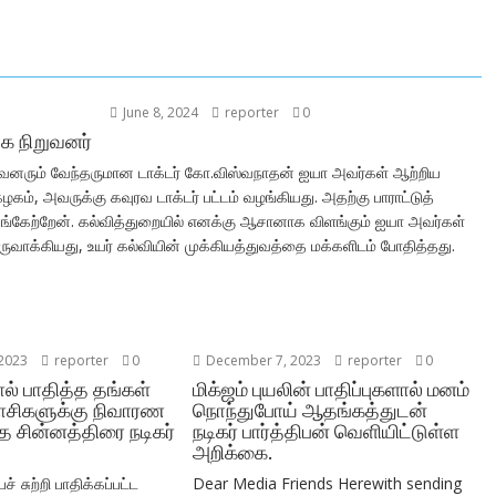
June 8, 2024
reporter
0
ழக நிறுவனர்
நிறுவனரும் வேந்தருமான டாக்டர் கோ.விஸ்வநாதன் ஐயா அவர்கள் ஆற்றிய
ம், அவருக்கு கவுரவ டாக்டர் பட்டம் வழங்கியது. அதற்கு பாராட்டுத்
 பங்கேற்றேன். கல்வித்துறையில் எனக்கு ஆசானாக விளங்கும் ஐயா அவர்கள்
ாக்கியது, உயர் கல்வியின் முக்கியத்துவத்தை மக்களிடம் போதித்தது.
2023
reporter
0
December 7, 2023
reporter
0
ால் பாதித்த தங்கள்
மிக்ஜம் புயலின் பாதிப்புகளால் மனம்
ுவாசிகளுக்கு நிவாரண
நொந்துபோய் ஆதங்கத்துடன்
த சின்னத்திரை நடிகர்
நடிகர் பார்த்திபன் வெளியிட்டுள்ள
அறிக்கை.
ச் சுற்றி பாதிக்கப்பட்ட
Dear Media Friends Herewith sending