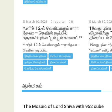
இந்திய செய்திகள்
March 10, 2021
reporter
0
March 10, 20
*மார்ச் 12-ல் வெளியாகும் சாரா
19வது புனே
தேவா – கெவின் நடிப்பில்
விழாவிற்கு “
உருவாகியுள்ள ‘பூம் பூம் காளை’..!*
திரைப்படம் 
*மார்ச் 12-ல் வெளியாகும் சாரா தேவா –
19வது புனே சர
கெவின் நடிப்பில்...
“கட்டில்” தமிழ் த
இந்திய செய்திகள்
சினிமா செய்திகள்
இந்திய செய்திகள
தமிழக செய்திகள்
திரைப்படங்கள்
சினிமா செய்திகள
தெரிந்து கொள்ளுங்கள்
திரைப்படங்கள்
ஆன்மிகம்
The Mosaic of Lord Shiva with 952 cube