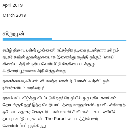
April 2019
March 2019
சற்றுமுன்
தமிழ் திரையுலகின் முன்னணி நட்சத்திர நடிகை நயன்தாரா மற்றும்
நடிகர் கவின் முதன்முறையாக இணைந்து நடித்திருக்கும் ‘ஹாய்’
திரைப்படத்தின் புதிய வெளியீட்டு தேதியை படக்குழு
அதிகாரப்பூர்வமாக அறிவித்துள்ளது
நகைச்சுவை,ஃபேண்டஸி கலந்த ‘மாஸ்டர் பிளான்’ ஃபர்ஸ்ட் லுக்
ரசிகர்களிடம் வரவேற்பு!
நரகம் கட்டவிழ்த்து விடப்படுகிறது! நெருப்பில் ஒரு புதிய சகாப்தம்
தொடங்குகிறது! இந்த வெறியாட்டத்தை காணுங்கள்!- நானி- ஸ்ரீகாந்த்
ஒடேலா- சுதாகர் செருகூரி – எஸ் எல் வி சினிமாஸ் – கூட்டணியில்
தயாரான ‘தி பாரடைஸ்- The Paradise ‘ படத்தின் டீசர்
வெளியிடப்பட்டிருக்கிறது