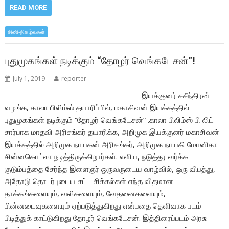
e
itt
at
ar
READ MORE
b
er
s
e
சினி-நிகழ்வுகள்
o
A
o
p
புதுமுகங்கள் நடிக்கும் “தோழர் வெங்கடேசன்”!
k
p
July 1, 2019
reporter
இயக்குனர் சுசீந்திரன்
வழங்க, காலா பிலிம்ஸ் தயாரிப்பில், மகாசிவன் இயக்கத்தில்
புதுமுகங்கள் நடிக்கும் “தோழர் வெங்கடேசன்” .காலா பிலிம்ஸ் பி லிட்
சார்பாக மாதவி அரிசங்கர் தயாரிக்க, அறிமுக இயக்குனர் மகாசிவன்
இயக்கத்தில் அறிமுக நாயகன் அரிசங்கர், அறிமுக நாயகி மோனிகா
சின்னகொட்லா நடித்திருக்கிறார்கள். எளிய, நடுத்தர வர்க்க
குடும்பத்தை சேர்ந்த இளைஞர் ஒருவருடைய வாழ்வில், ஒரு விபத்து,
அதோடு தொடர்புடைய சட்ட சிக்கல்கள் எந்த விதமான
தாக்கங்களையும், வலிகளையும், வேதனைகளையும்,
பின்னடைவுகளையும் ஏற்படுத்துகிறது என்பதை தெளிவாக படம்
பிடித்துக் காட்டுகிறது தோழர் வெங்கடேசன். இத்திரைப்படம் அரசு