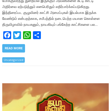
போக்குவரத்து துறையில் இருக்கும் அவலங்களை சுட்டி காட்டி
அதிர்வை ஏற்படுத்தும் எனபெரிதும் எதிர்பார்க்கப்படுகிறது.
இத்திரைப்பட குழுவினர் காட்சி அமைப்புகள் இயல்பாக இருக்க
வேண்டும் என்பதற்காக, சமீபத்தில் நடைபெற்ற மயான கொள்ளை
திருவிழாவில் நாயகனும், நாயகியும் பங்கேற்ற காட்சிகளை பல…
F
T
W
S
ac
w
h
h
e
itt
at
ar
READ MORE
b
er
s
e
Uncategorized
o
A
o
p
k
p