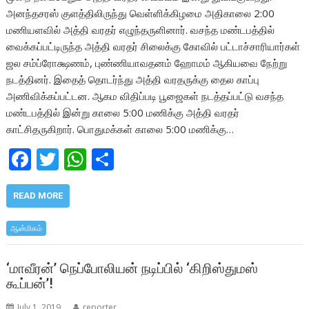
அனந்தசரஸ் குளத்திலிருந்து வெள்ளிக்கிழமை அதிகாலை 2:00
மணியளவில் அத்தி வரதர் எழுந்தருளினார். வசந்த மண்டபத்தில்
வைக்கப்பட்டிருந்த அத்தி வரதர் சிலைக்கு கோவில் பட்டாச்சாரியார்கள்
ஜல சம்ப்ரோக்ஷணம், புண்ணியாவதனம் ஹோமம் ஆகியவை நேற்று
நடத்தினர். இதைத் தொடர்ந்து அத்தி வரதருக்கு தைல காப்பு
அணிவிக்கப்பட்டன. ஆகம விதிப்படி பூஜைகள் நடத்தப்பட்டு வசந்த
மண்டபத்தில் இன்று காலை 5:00 மணிக்கு அத்தி வரதர்
காட்சிதருகிறார். பொதுமக்கள் காலை 5:00 மணிக்கு…
F
T
W
S
ac
w
h
h
e
itt
at
ar
READ MORE
b
er
s
e
ஆன்மிகம்
o
A
o
p
‘மாவீரன்’ நெப்போலியன் நடிப்பில் ‘கிறிஸ்துமஸ்
கூப்பன்’!
k
p
July 1, 2019
reporter