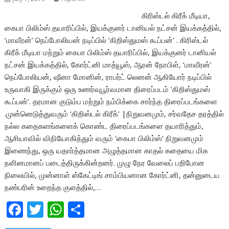
கிரிஸ்டல் கிரீக் மீடியா,
கைபா பிலிம்ஸ் தயாரிப்பில், இயக்குனர் டானியல் நட்சன் இயக்கத்தில்,
‘மாவீரன்’ நெப்போலியன் நடிப்பில் ‘கிறிஸ்துமஸ் கூப்பன்’ . கிரிஸ்டல்
கிரீக் மீடியா மற்றும் கைபா பிலிம்ஸ் தயாரிப்பில், இயக்குனர் டானியல்
நட்சன் இயக்கத்தில், கோர்ட்னி மாத்யூஸ், ஆரன் நோபிள், ‘மாவீரன்’
நெப்போலியன், ஷீனா மோனின், ராபர்ட் லெனன் ஆகியோர் நடிப்பில்
உருவாகி இருக்கும் ஒரு உணர்வுபூர்வமான திரைப்படம் ‘கிறிஸ்துமஸ்
கூப்பன்’. தரமான குடும்ப மற்றும் நம்பிக்கை சார்ந்த திரைப்படங்களை
.முன்னெடுத்துவரும் ‘கிறிஸ்டல் கிரீக்’ |நிறுவனமும், சர்வதேச தரத்தில்
நல்ல கதைகளங்களைக் கொண்ட திரைப்படங்களை தயாரித்தும்,
ஆசியாவில் விநியோகித்தும் வரும் ‘கைபா பிலிம்ஸ்’ நிறுவனமும்
இணைந்து, ஒரு யதார்த்தமான அழுத்தமான காதல் கதையை மிக
நளினமானப் படைத்திருக்கின்றனர். முழு நேர வேலைப் பறிபோன
நிலையில், முன்னாள் ஸ்கேட்டிங் சாம்பியனான கோர்ட்னி, தன்னுடைய
நண்பரின் உறைந்த குளத்தில்,…
F
T
W
S
ac
w
h
h