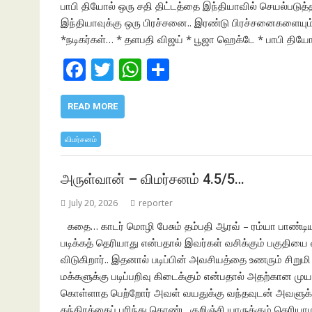
பாபி தியோல் ஒரு சதி திட்டத்தை இந்தியாவில் செயல்படுத்த 
இந்தியாவுக்கு ஒரு பிரச்சனை.. இரண்டு பிரச்சனைகளையும்
*நடிகர்கள்… * தளபதி விஜய் * பூஜா ஹெக்டே * பாபி திய
F
T
W
S
ac
w
h
h
e
itt
at
ar
READ MORE
b
er
s
e
விமர்சனம்
o
A
o
p
அருள்வான் – விமர்சனம் 4.5/5…
k
p
July 20, 2026
reporter
கதை… காடர் மொழி பேசும் தம்பதி ஆரவ் – ரம்யா பாண்டியன
படிக்கத் தெரியாது என்பதால் இவர்கள் வசிக்கும் பகுதி
விடுகிறார்.. இதனால் படிப்பின் அவசியத்தை உணரும் சிறுமி 
மக்களுக்கு படிப்பறிவு கிடைக்கும் என்பதால் அதற்கான முயற
கொள்ளாத பெற்றோர் அவள் வயதுக்கு வந்தவுடன் அவளுக்கு
தந்திரத்தைப் புரிந்து கொண்ட குறிஞ்சி யாருக்கும் தெரியா