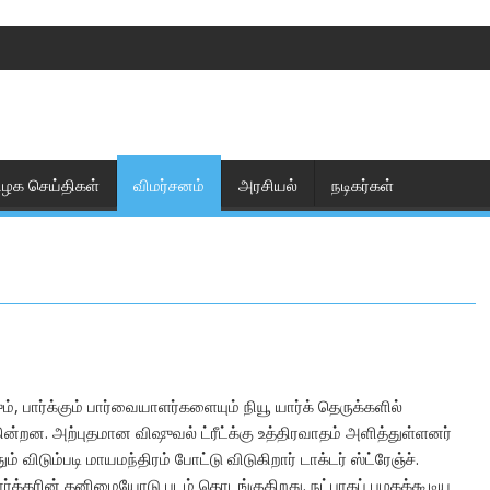
ிழக செய்திகள்
விமர்சனம்
அரசியல்
நடிகர்கள்
, பார்க்கும் பார்வையாளர்களையும் நியூ யார்க் தெருக்களில்
ின்றன. அற்புதமான விஷுவல் ட்ரீட்க்கு உத்திரவாதம் அளித்துள்ளனர்
ும் விடும்படி மாயமந்திரம் போட்டு விடுகிறார் டாக்டர் ஸ்ட்ரேஞ்ச்.
ார்க்கரின் தனிமையோடு படம் தொடங்குகிறது. நட்பாகப் பழகக்கூடிய