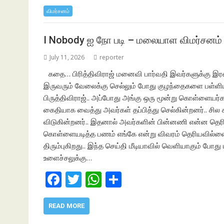
b
er
s
e
விமர்சனம்
o
A
o
p
I Nobody ஐ நோ படி – மலையாள விமர்சனம்
k
p
July 11, 2026
reporter
கதை… பிரித்திவிராஜ் மனைவி பார்வதி இவர்களுக்கு இரண்
இருவரும் வேலைக்கு செல்லும் போது குழந்தைகளை பள்ளியில்
பிருத்திவிராஜ்.. அப்போது அங்கு ஒரு மூன்று கொள்ளையர
கைதியாக வைத்து அவர்கள் தப்பித்து செல்கின்றனர்.. சில க
விடுகின்றனர்.. இதனால் அவர்களின் பின்னணி என்ன தெரி
கொள்ளையடித்த பணம் எங்கே என்று விவரம் தெரியவில்லை..
திரும்புகிறது.. இந்த செய்தி மீடியாவில் வெளியாகும் போது 
உளைச்சலுக்கு…
F
T
W
S
ac
w
h
h
e
itt
at
ar
READ MORE