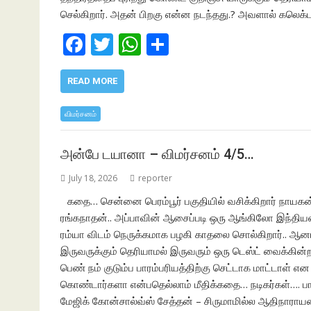
செல்கிறார். அதன் பிறகு என்ன நடந்தது.? அவளால் கலெக்டர
F
T
W
S
ac
w
h
h
e
itt
at
ar
READ MORE
b
er
s
e
விமர்சனம்
o
A
o
p
அன்பே டயானா – விமர்சனம் 4/5…
k
p
July 18, 2026
reporter
கதை… சென்னை பெரம்பூர் பகுதியில் வசிக்கிறார் நாயகன
ரங்கநாதன்.. அப்பாவின் ஆசைப்படி ஒரு ஆங்கிலோ இந்திய
ரம்யா விடம் நெருக்கமாக பழகி காதலை சொல்கிறார்.. ஆனால்
இருவருக்கும் தெரியாமல் இருவரும் ஒரு டெஸ்ட் வைக்கின்றன
பெண் நம் குடும்ப பாரம்பரியத்திற்கு செட்டாக மாட்டாள் 
கொண்டார்களா என்பதெல்லாம் மீதிக்கதை… நடிகர்கள்…. பா
மேஜிக் கோன்சால்வ்ஸ் சேத்தன் – சிருமாமில்ல ஆதிநாரா