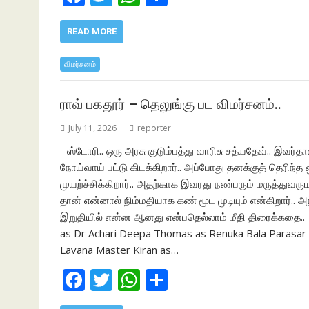
ac
w
h
h
e
itt
at
ar
READ MORE
b
er
s
e
விமர்சனம்
o
A
o
p
ராவ் பகதூர் – தெலுங்கு பட விமர்சனம்..
k
p
July 11, 2026
reporter
ஸ்டோரி.. ஒரு அரசு குடும்பத்து வாரிசு சத்யதேவ்.. இவர
நோய்வாய் பட்டு கிடக்கிறார்.. அப்போது தனக்குத் தெரிந்
முயற்ச்சிக்கிறார்.. அதற்காக இவரது நண்பரும் மருத்துவரு
தான் என்னால் நிம்மதியாக கண் மூட முடியும் என்கிறார்.. 
இறுதியில் என்ன ஆனது என்பதெல்லாம் மீதி திரைக்கதை.
as Dr Achari Deepa Thomas as Renuka Bala Parasar
Lavana Master Kiran as…
F
T
W
S
ac
w
h
h