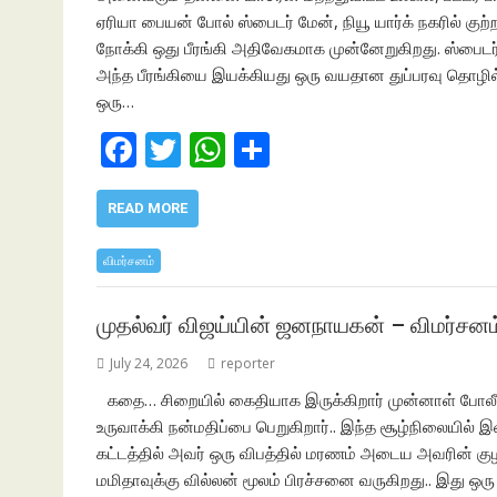
ஏரியா பையன் போல் ஸ்பைடர் மேன், நியூ யார்க் நகரில் கு
நோக்கி ஒது பீரங்கி அதிவேகமாக முன்னேறுகிறது. ஸ்பைடர் ம
அந்த பீரங்கியை இயக்கியது ஒரு வயதான துப்பரவு தொழில
ஒரு…
F
T
W
S
ac
w
h
h
e
itt
at
ar
READ MORE
b
er
s
e
விமர்சனம்
o
A
o
p
முதல்வர் விஜய்யின் ஜனநாயகன் – விமர்சனம
k
p
July 24, 2026
reporter
கதை… சிறையில் கைதியாக இருக்கிறார் முன்னாள் போலீஸ
உருவாக்கி நன்மதிப்பை பெறுகிறார்.. இந்த சூழ்நிலையில்
கட்டத்தில் அவர் ஒரு விபத்தில் மரணம் அடைய அவரின் குழ
மமிதாவுக்கு வில்லன் மூலம் பிரச்சனை வருகிறது.. இது ஒரு 