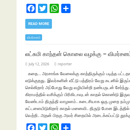
F
T
W
S
ac
w
h
h
e
itt
at
ar
READ MORE
b
er
s
e
விமர்சனம்
o
A
o
p
லட்சுமி காந்தன் கொலை வழக்கு – விமர்சன
k
p
July 12, 2026
reporter
கதை… அரசாங்க வேலைக்கு காத்திருக்கும் படித்த பட்டதார
எடுக்குறது.. இவர்களின் வீட்டு பத்திரம் வேறு கடனில் இருப்
செல்கிறார் அப்போது வேறு வழியின்றி நண்பருடன் சேர்ந்து 
கிராமத்தில் வசிக்கும் பிரிகிடாவுடன் காதல் கொண்டு இரு
வேண்டாம் திருந்தி வாழலாம்.. கடைசியாக ஒரு முறை நம்முடை
கட்டளையிடுகிறார் காதல் மனைவி.. திருடு போன இடத்தில
வெற்றி.. அதன் பிறகு அவர் சிறையில் அடைக்கப்பட்டு தூக்
F
T
W
S