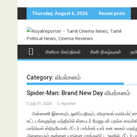
Skip
to
Thursday, August 6, 2026
Recent posts
content
சினிமா செய்திகள்
சினி-நிகழ்வுகள்
தம
Category:
விமர்சனம்
Spider-Man: Brand New Day விமர்சனம்
July 31, 2026
reporter
பின்னணி இசையும், ஒளிப்பதிவும், விஷுவல் எஃபெக்ட்ஸும்
கட்டடங்களுக்கு மத்தியில் ஸ்பைடர் மேனுடன் பறக்க வைக்க
மார்வெல் ஸ்டுடியோஸ். பீட்டர் பார்க்கர் யார் என உலகம் மறந்த
அனைவரும் தன்னை யாரென மறந்துவிட்ட உலகில், பீட்டர் ப