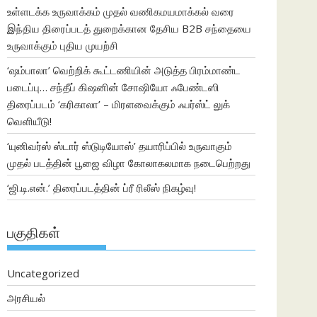
உள்ளடக்க உருவாக்கம் முதல் வணிகமயமாக்கல் வரை
இந்திய திரைப்படத் துறைக்கான தேசிய B2B சந்தையை
உருவாக்கும் புதிய முயற்சி
‘ஷம்பாலா’ வெற்றிக் கூட்டணியின் அடுத்த பிரம்மாண்ட
படைப்பு… சந்தீப் கிஷனின் சோஷியோ ஃபேண்டஸி
திரைப்படம் ‘கரிகாலா’ – மிரளவைக்கும் ஃபர்ஸ்ட் லுக்
வெளியீடு!
‘யுனிவர்ஸ் ஸ்டார் ஸ்டுடியோஸ்’ தயாரிப்பில் உருவாகும்
முதல் படத்தின் பூஜை விழா கோலாகலமாக நடைபெற்றது
‘ஜி.டி.என்.’ திரைப்படத்தின் ப்ரீ ரிலீஸ் நிகழ்வு!
பகுதிகள்
Uncategorized
அரசியல்