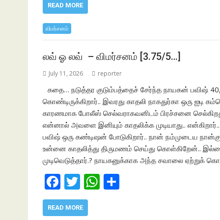
e
itt
at
ar
READ MORE
b
er
s
e
விமர்சனம்
o
A
o
p
லவ் ஓ லவ் – விமர்சனம் [3.75/5…]
k
p
July 11, 2026
reporter
கதை… நடுத்தர குடும்பத்தைச் சேர்ந்த நாயகன் பவிஷ் 40,
கொண்டிருக்கிறார்.. இவரது காதலி நாகதுர்கா ஒரு ஐடி கம்
காரணமாக போலீஸ் செல்வராகவனிடம் பிரச்சனை செல்கிறது.
என்னால் அவளை இனியும் காதலிக்க முடியாது.. என்கிறார்.
பவிஷ் ஒரு கண்டிஷன் போடுகிறார்.. நான் நம்முடைய நான்கு 
உன்னை காதலித்து திருமணம் செய்து கொள்கிறேன்.. இல்லைய
முடிவெடுத்தார்.? நாயகனுக்காக அந்த சவாலை ஏற்றுக் க
F
T
W
S
ac
w
h
h
e
itt
at
ar
READ MORE