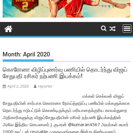
Month:
April 2020
கொரோனா விழிப்புணர்வு பணியில் தொடர்ந்து விஜய்
சேதுபதி ரசிகர் நற்பணி இயக்கம்!
April 2, 2020
reporter
மக்கள் செல்வன் விஜய்
சேதுபதியின் சார்பாக கொரானா நோய்த்தடுப்பு பணியில் மக்களுக்காக
தொடர்ந்து ஈடுபட்டுக் கொண்டிருக்கும் மரியாதைக்குரிய காவல்துறை
அதிகாரிகளுக்கு விஜய்சேதுபதியின் ரசிகர் நற்பணி இயக்கத்தின்
அகில இந்திய செயலாளர் J. குமரன் @kumaran4567 அவர்கள் சுமார்
1000 காட்டன் reusable முககவசங்களை இன்று திண்டிவனம்