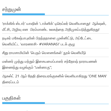
சற்றுமுன்
‘ராக்கிங் ஸ்டார்’ யாஷின் ‘டாக்ஸிக்’ டிரெய்லர் வெளியானது! ஆக்‌ஷன்,
மீட்சி, அழிவு என பிரம்மாண்ட உலகத்தை அறிமுகப்படுத்துகிறது!
நடிகர் மகேஷ்பாபுவின் பிறந்தநாளை முன்னிட்டு, அப்டேட்டை
வெளியிட்ட ‘வாரணாசி- #VARANASI’ படக் குழு
சீனு ராமசாமியின் ‘பெரும் மௌனங்கள்’ நூல் வெளியீடு
மன்னர் முத்து மற்றும் இசையமைப்பாளர் சந்தோஷ் நாராயணன்
இணைந்து வழங்கும் “மன்னாரு”;
ஆகஸ்ட் 21 ஆம் தேதி திரையரங்குகளில் வெளியாகிறது ‘ONE MAN’
திரைப்படம்
பகுதிகள்