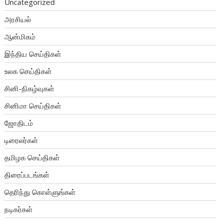
Uncategorized
அரசியல்
ஆன்மிகம்
இந்திய செய்திகள்
உலக செய்திகள்
சினி-நிகழ்வுகள்
சினிமா செய்திகள்
ஜோதிடம்
டிரைலர்கள்
தமிழக செய்திகள்
திரைப்படங்கள்
தெரிந்து கொள்ளுங்கள்
நடிகர்கள்