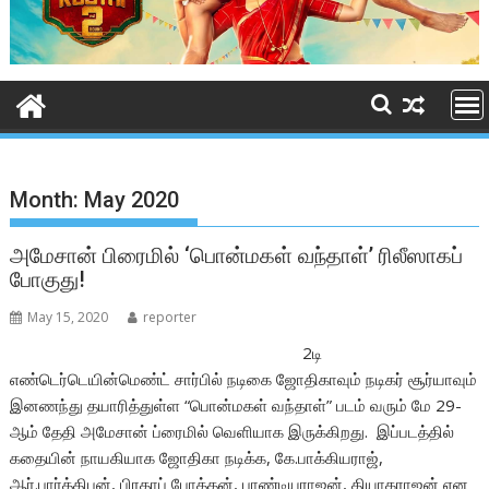
Month:
May 2020
அமேசான் பிரைமில் ‘பொன்மகள் வந்தாள்’ ரிலீஸாகப்
போகுது!
May 15, 2020
reporter
2டி
எண்டெர்டெயின்மெண்ட் சார்பில் நடிகை ஜோதிகாவும் நடிகர் சூர்யாவும்
இனணந்து தயாரித்துள்ள “பொன்மகள் வந்தாள்” படம் வரும் மே 29-
ஆம் தேதி அமேசான் ப்ரைமில் வெளியாக இருக்கிறது. இப்படத்தில்
கதையின் நாயகியாக ஜோதிகா நடிக்க, கே.பாக்கியராஜ்,
ஆர்.பார்த்திபன், பிரதாப் போத்தன், பாண்டியராஜன், தியாகராஜன் என