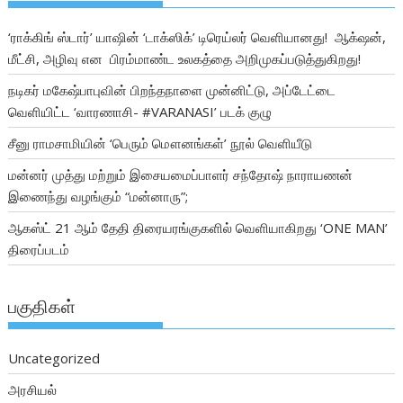
‘ராக்கிங் ஸ்டார்’ யாஷின் ‘டாக்ஸிக்’ டிரெய்லர் வெளியானது! ஆக்‌ஷன்,
மீட்சி, அழிவு என பிரம்மாண்ட உலகத்தை அறிமுகப்படுத்துகிறது!
நடிகர் மகேஷ்பாபுவின் பிறந்தநாளை முன்னிட்டு, அப்டேட்டை
வெளியிட்ட ‘வாரணாசி- #VARANASI’ படக் குழு
சீனு ராமசாமியின் ‘பெரும் மௌனங்கள்’ நூல் வெளியீடு
மன்னர் முத்து மற்றும் இசையமைப்பாளர் சந்தோஷ் நாராயணன்
இணைந்து வழங்கும் “மன்னாரு”;
ஆகஸ்ட் 21 ஆம் தேதி திரையரங்குகளில் வெளியாகிறது ‘ONE MAN’
திரைப்படம்
பகுதிகள்
Uncategorized
அரசியல்