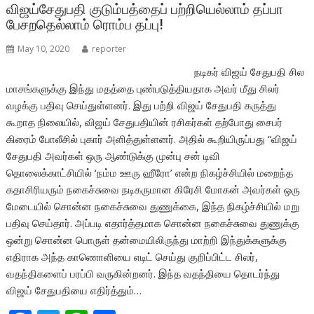
o
p
விஜய்சேதுபதி குடும்பத்தைப் பற்றியெல்லாம் தப்பா
பேசறதெல்லாம் ரொம்ப தப்பு!
k
p
May 10, 2020
reporter
நடிகர் விஜய் சேதுபதி சில
மாசங்களுக்கு இந்து மதத்தை புண்படுத்தியதாக அவர் மீது சிலர்
வழக்கு பதிவு செய்துள்ளனர். இது பற்றி விஜய் சேதுபதி கருத்து
கூறாத நிலையில், விஜய் சேதுபதியின் ரசிகர்கள் தற்போது சைபர்
கிரைம் போலீசில் புகார் அளித்துள்ளனர். அதில் கூறியிருப்பது “விஜய்
சேதுபதி அவர்கள் ஒரு ஆண்டுக்கு முன்பு சன் டிவி
தொலைக்காட்சியில் ‘நம்ம ஊரு ஹீரோ’ என்ற நிகழ்ச்சியில் மறைந்த
கதாசிரியரும் நகைச்சுவை நடிகருமான கிரேசி மோகன் அவர்கள் ஒரு
மேடையில் சொன்ன நகைச்சுவை துணுக்கை, இந்த நிகழ்ச்சியில் மறு
பதிவு செய்தார். அப்படி எதார்த்தமாக சொன்ன நகைச்சுவை துணுக்கு
ஒன்று சொன்ன பொருள் தன்மையிலிருந்து மாற்றி இந்துக்களுக்கு
எதிராக அந்த காணொளியை எடிட் செய்து குறிப்பிட்ட சிலர்,
வதந்திகளைப் பரப்பி வருகின்றனர். இந்த வதந்தியை தொடர்ந்து
விஜய் சேதுபதியை எதிர்த்தும்…