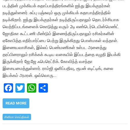
படத்தின் முக்கியக் கதாப்பாத்திரங்களில் ஐந்து இயக்குநர்கள்
நடித்துள்ளனர். சுப்பு பஞ்சுவும் ஒரு முக்கியக் கதாபாத்திரத்தில்
நடிக்கிறார். ஐந்து இயக்குநர்கள் நடித்திருப்பதாலும் தொடர்ச்சியாக
வெற்றிப்படங்களைக் கொடுத்து வரும் 2டி எண்டெர்டெயின்மெண்ட்
ஜோதிகா கூட்டணி மீண்டும் இணைந்திருப்பதாலும் ரசிகர்களின்
ஏகோபித்த எதிர்பார்ப்பை பெற்று இருக்கிறது பொன்மகள் வந்தாள்.
இணையவாசிகள், இல்லப் பெண்மணிகள் உள்பட அனைத்து
தரப்பினராலும் ரசிக்கக் கூடிய வகையில் இப்படத்தை எழுதி இயக்கி
இருக்கிறார் ஜே.ஜே ஃபெரெட்ரிக். கோவிந்த் வசந்தா
இசையமைத்துள்ளார். ராம்ஜி ஒளிப்பதிவு, ரூபன் எடிட்டிங், கலை
இயக்கம் அமரன். ஒவ்வொரு…
F
T
W
S
ac
w
h
h
e
itt
at
ar
READ MORE
b
er
s
e
சினிமா செய்திகள்
o
A