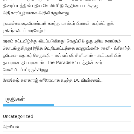
திரைப்படத்தின் புதிய வெளியீட்டு தேதியை படக்குழு
அதிகாரப்பூர்வமாக அறிவித்துள்ளது
நகைச்சுவை,ஃபேண்டஸி கலந்த ‘மாஸ்டர் பிளான்’ ஃபர்ஸ்ட் லுக்
ரசிகர்களிடம் வரவேற்பு!
நரகம் கட்டவிழ்த்து விடப்படுகிறது! நெருப்பில் ஒரு புதிய சகாப்தம்
தொடங்குகிறது! இந்த வெறியாட்டத்தை காணுங்கள்!- நானி- ஸ்ரீகாந்த்
ஒடேலா- சுதாகர் செருகூரி – எஸ் எல் வி சினிமாஸ் – கூட்டணியில்
தயாரான ‘தி பாரடைஸ்- The Paradise ‘ படத்தின் டீசர்
வெளியிடப்பட்டிருக்கிறது
லோகேஷ் கனகராஜ் ஹீரோவாக நடித்த DC விமர்சனம்…
பகுதிகள்
Uncategorized
அரசியல்