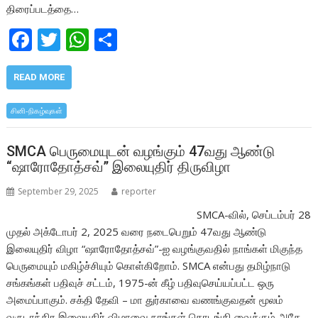
திரைப்படத்தை…
F
T
W
S
ac
w
h
h
e
itt
at
ar
READ MORE
b
er
s
e
சினி-நிகழ்வுகள்
o
A
o
p
SMCA பெருமையுடன் வழங்கும் 47வது ஆண்டு
“ஷாரோதோத்சவ்” இலையுதிர் திருவிழா
k
p
September 29, 2025
reporter
SMCA-வில், செப்டம்பர் 28
முதல் அக்டோபர் 2, 2025 வரை நடைபெறும் 47வது ஆண்டு
இலையுதிர் விழா “ஷாரோதோத்சவ்”-ஐ வழங்குவதில் நாங்கள் மிகுந்த
பெருமையும் மகிழ்ச்சியும் கொள்கிறோம். SMCA என்பது தமிழ்நாடு
சங்கங்கள் பதிவுச் சட்டம், 1975-ன் கீழ் பதிவுசெய்யப்பட்ட ஒரு
அமைப்பாகும். சக்தி தேவி – மா துர்காவை வணங்குவதன் மூலம்
வருடாந்திர இலையுதிர் விழாவை நாங்கள் தொடங்கி வைக்கும் அதே