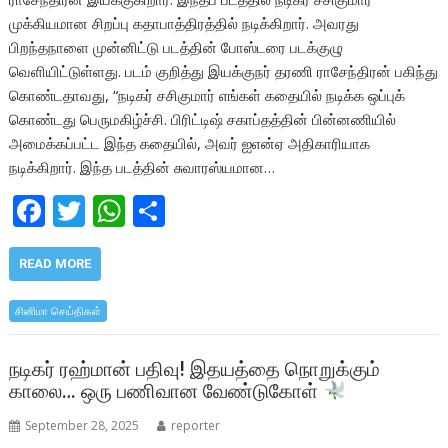
முக்கியமான சிறப்பு கதாபாத்திரத்தில் நடிக்கிறார். அவரது
பிறந்தநாளை முன்னிட்டு படத்தின் போஸ்டரை படக்குழு
வெளியிட்டுள்ளது. படம் குறித்து இயக்குநர் தரணி ராசேந்திரன் பகிந்து
கொண்டதாவது, “நடிகர் சசிகுமார் எங்கள் கதையில் நடிக்க ஒப்புக்
கொண்டது பெருமகிழ்ச்சி. பிரிட்டிஷ் சகாப்தத்தின் பின்னணியில்
அமைக்கப்பட்ட இந்த கதையில், அவர் ஐஎன்ஏ அதிகாரியாக
நடிக்கிறார். இந்த படத்தின் சுவாரஸ்யமான…
F
T
W
S
ac
w
h
h
e
itt
at
ar
READ MORE
b
er
s
e
சினிமா செய்திகள்
o
A
o
p
நடிகர் ரஹ்மான் பதிவு! இதயத்தை நொறுக்கும்
காலை… ஒரு பணிவான வேண்டுகோள்
k
p
September 28, 2025
reporter