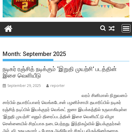
Month:
September 2025
நடிகர் ரஞ்சித் நடிக்கும் ‘இறுதி முயற்சி’ படத்தின்
இசை வெளியீடு
September 29, 2025
reporter
வரம் சினிமாஸ் நிறுவனம்
சார்பில் தயாரிப்பாளர் வெங்கடேசன் பழனிச்சாமி தயாரிப்பில் நடிகர்
ரஞ்சித் நடிப்பில் இயக்குநர் வெங்கட் ஜனா இயக்கத்தில் உருவாகியுள்ள
‘இறுதி முயற்சி’ எனும் திரைப்படத்தின் இசை வெளியீட்டு விழா
சென்னையில் சிறப்பாக நடைபெற்றது. இந்நிகழ்வில் இயக்குநர்கள்
ஆர். வி. உதயகுமார் – பேரரசு ஆகியோர் சிறப்பு விருந்தினர்களாக