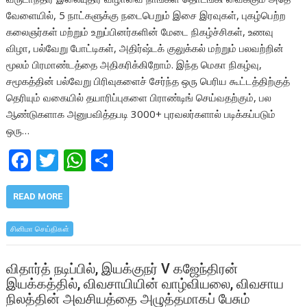
வேளையில், 5 நாட்களுக்கு நடைபெறும் இசை இரவுகள், புகழ்பெற்ற
கலைஞர்கள் மற்றும் உறுப்பினர்களின் மேடை நிகழ்ச்சிகள், உணவு
விழா, பல்வேறு போட்டிகள், அதிர்ஷ்டக் குலுக்கல் மற்றும் பலவற்றின்
மூலம் பிரமாண்டத்தை அதிகரிக்கிறோம். இந்த மெகா நிகழ்வு,
சமூகத்தின் பல்வேறு பிரிவுகளைச் சேர்ந்த ஒரு பெரிய கூட்டத்திற்குத்
தெரியும் வகையில் தயாரிப்புகளை பிராண்டிங் செய்வதற்கும், பல
ஆண்டுகளாக அனுபவித்தபடி 3000+ புரவலர்களால் படிக்கப்படும்
ஒரு…
F
T
W
S
ac
w
h
h
e
itt
at
ar
READ MORE
b
er
s
e
சினிமா செய்திகள்
o
A
o
p
விதார்த் நடிப்பில், இயக்குநர் V கஜேந்திரன்
இயக்கத்தில், விவசாயியின் வாழ்வியலை, விவசாய
k
p
நிலத்தின் அவசியத்தை அழுத்தமாகப் பேசும்