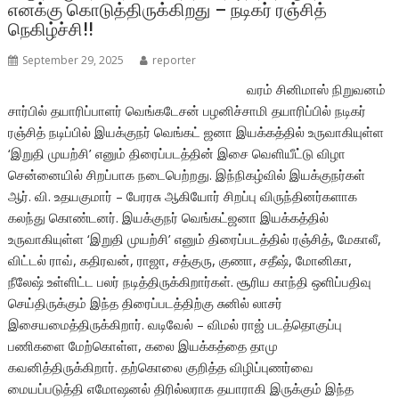
எனக்கு கொடுத்திருக்கிறது – நடிகர் ரஞ்சித்
k
p
நெகிழ்ச்சி!!
September 29, 2025
reporter
வரம் சினிமாஸ் நிறுவனம்
சார்பில் தயாரிப்பாளர் வெங்கடேசன் பழனிச்சாமி தயாரிப்பில் நடிகர்
ரஞ்சித் நடிப்பில் இயக்குநர் வெங்கட் ஜனா இயக்கத்தில் உருவாகியுள்ள
‘இறுதி முயற்சி’ எனும் திரைப்படத்தின் இசை வெளியீட்டு விழா
சென்னையில் சிறப்பாக நடைபெற்றது. இந்நிகழ்வில் இயக்குநர்கள்
ஆர். வி. உதயகுமார் – பேரரசு ஆகியோர் சிறப்பு விருந்தினர்களாக
கலந்து கொண்டனர். இயக்குநர் வெங்கட்ஜனா இயக்கத்தில்
உருவாகியுள்ள ‘இறுதி முயற்சி’ எனும் திரைப்படத்தில் ரஞ்சித், மேகாலீ,
விட்டல் ராவ், கதிரவன், ராஜா, சத்குரு, குணா, சதீஷ், மோனிகா,
நீலேஷ் உள்ளிட்ட பலர் நடித்திருக்கிறார்கள். சூரிய காந்தி ஒளிப்பதிவு
செய்திருக்கும் இந்த திரைப்படத்திற்கு சுனில் லாசர்
இசையமைத்திருக்கிறார். வடிவேல் – விமல் ராஜ் படத்தொகுப்பு
பணிகளை மேற்கொள்ள, கலை இயக்கத்தை தாமு
கவனித்திருக்கிறார். தற்கொலை குறித்த விழிப்புணர்வை
மையப்படுத்தி எமோஷனல் திரில்லராக தயாராகி இருக்கும் இந்த