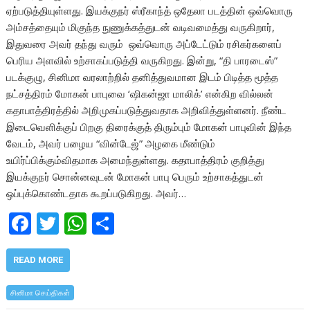
ஏற்படுத்தியுள்ளது. இயக்குநர் ஸ்ரீகாந்த் ஒதேலா படத்தின் ஒவ்வொரு
அம்சத்தையும் மிகுந்த நுணுக்கத்துடன் வடிவமைத்து வருகிறார்,
இதுவரை அவர் தந்து வரும் ஒவ்வொரு அப்டேட்டும் ரசிகர்களைப்
பெரிய அளவில் உற்சாகப்படுத்தி வருகிறது. இன்று, “தி பாரடைஸ்”
படக்குழு, சினிமா வரலாற்றில் தனித்துவமான இடம் பிடித்த மூத்த
நட்சத்திரம் மோகன் பாபுவை ‘ஷிகன்ஜா மாலிக்’ என்கிற வில்லன்
கதாபாத்திரத்தில் அறிமுகப்படுத்துவதாக அறிவித்துள்ளனர். நீண்ட
இடைவெளிக்குப் பிறகு திரைக்குத் திரும்பும் மோகன் பாபுவின் இந்த
வேடம், அவர் பழைய “வின்டேஜ்” அழகை மீண்டும்
உயிர்ப்பிக்கும்விதமாக அமைந்துள்ளது. கதாபாத்திரம் குறித்து
இயக்குநர் சொன்னவுடன் மோகன் பாபு பெரும் உற்சாகத்துடன்
ஒப்புக்கொண்டதாக கூறப்படுகிறது. அவர்…
F
T
W
S
ac
w
h
h
e
itt
at
ar
READ MORE
b
er
s
e
சினிமா செய்திகள்