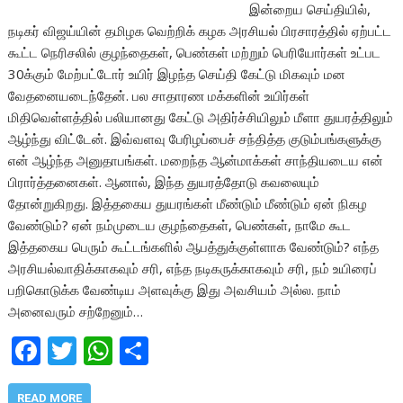
இன்றைய செய்தியில்,
நடிகர் விஜய்யின் தமிழக வெற்றிக் கழக அரசியல் பிரசாரத்தில் ஏற்பட்ட
கூட்ட நெரிசலில் குழந்தைகள், பெண்கள் மற்றும் பெரியோர்கள் உட்பட
30க்கும் மேற்பட்டோர் உயிர் இழந்த செய்தி கேட்டு மிகவும் மன
வேதனையடைந்தேன். பல சாதாரண மக்களின் உயிர்கள்
மிதிவெள்ளத்தில் பலியானது கேட்டு அதிர்ச்சியிலும் மீளா துயரத்திலும்
ஆழ்ந்து விட்டேன். இவ்வளவு பேரிழப்பைச் சந்தித்த குடும்பங்களுக்கு
என் ஆழ்ந்த அனுதாபங்கள். மறைந்த ஆன்மாக்கள் சாந்தியடைய என்
பிரார்த்தனைகள். ஆனால், இந்த துயரத்தோடு கவலையும்
தோன்றுகிறது. இத்தகைய துயரங்கள் மீண்டும் மீண்டும் ஏன் நிகழ
வேண்டும்? ஏன் நம்முடைய குழந்தைகள், பெண்கள், நாமே கூட
இத்தகைய பெரும் கூட்டங்களில் ஆபத்துக்குள்ளாக வேண்டும்? எந்த
அரசியல்வாதிக்காகவும் சரி, எந்த நடிகருக்காகவும் சரி, நம் உயிரைப்
பறிகொடுக்க வேண்டிய அளவுக்கு இது அவசியம் அல்ல. நாம்
அனைவரும் சற்றேனும்…
F
T
W
S
ac
w
h
h
READ MORE