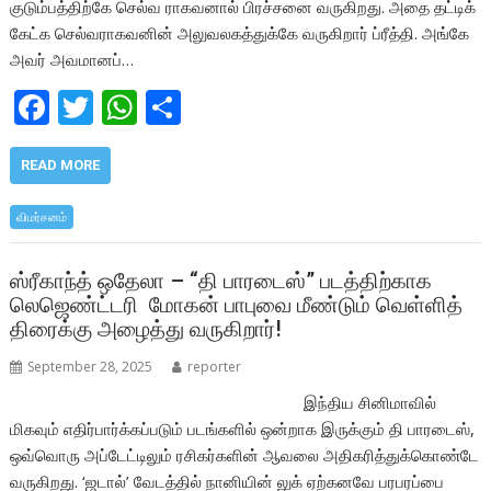
குடும்பத்திற்கே செல்வ ராகவனால் பிரச்சனை வருகிறது. அதை தட்டிக்
கேட்க செல்வராகவனின் அலுவலகத்துக்கே வருகிறார் ப்ரீத்தி. அங்கே
அவர் அவமானப்…
F
T
W
S
ac
w
h
h
e
itt
at
ar
READ MORE
b
er
s
e
விமர்சனம்
o
A
o
p
ஸ்ரீகாந்த் ஒதேலா – “தி பாரடைஸ்” படத்திற்காக
லெஜெண்ட்டரி மோகன் பாபுவை மீண்டும் வெள்ளித்
k
p
திரைக்கு அழைத்து வருகிறார்!
September 28, 2025
reporter
இந்திய சினிமாவில்
மிகவும் எதிர்பார்க்கப்படும் படங்களில் ஒன்றாக இருக்கும் தி பாரடைஸ்,
ஒவ்வொரு அப்டேட்டிலும் ரசிகர்களின் ஆவலை அதிகரித்துக்கொண்டே
வருகிறது. ‘ஜடால்’ வேடத்தில் நானியின் லுக் ஏற்கனவே பரபரப்பை