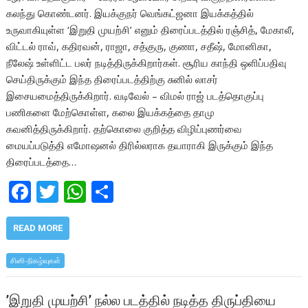
கலந்து கொண்டனர். இயக்குநர் வெங்கட்ஜனா இயக்கத்தில்
உருவாகியுள்ள ‘இறுதி முயற்சி’ எனும் திரைப்படத்தில் ரஞ்சித், மேகாலீ,
விட்டல் ராவ், கதிரவன், ராஜா, சத்குரு, குணா, சதீஷ், மோனிகா,
நீலேஷ் உள்ளிட்ட பலர் நடித்திருக்கிறார்கள். சூரிய காந்தி ஒளிப்பதிவு
செய்திருக்கும் இந்த திரைப்படத்திற்கு சுனில் லாசர்
இசையமைத்திருக்கிறார். வடிவேல் – விமல் ராஜ் படத்தொகுப்பு
பணிகளை மேற்கொள்ள, கலை இயக்கத்தை தாமு
கவனித்திருக்கிறார். தற்கொலை குறித்த விழிப்புணர்வை
மையப்படுத்தி எமோஷனல் திரில்லராக தயாராகி இருக்கும் இந்த
திரைப்படத்தை…
F
T
W
S
ac
w
h
h
e
itt
at
ar
READ MORE
b
er
s
e
சினி-நிகழ்வுகள்
o
A
o
p
’இறுதி முயற்சி’ நல்ல படத்தில் நடித்த திருப்தியை