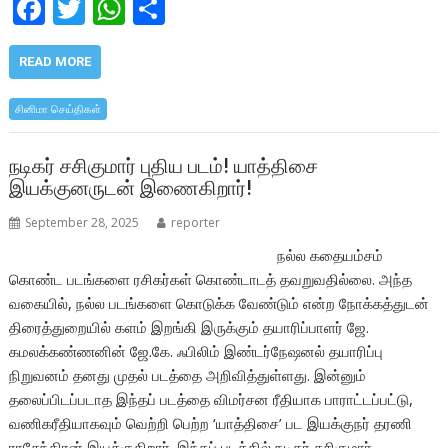
F
T
W
S
ac
w
h
h
e
itt
at
ar
READ MORE
b
er
s
e
சினிமா செய்திகள்
o
A
o
p
நடிகர் சசிகுமார் புதிய படம்! யாத்திசை
இயக்குனருடன் இணைகிறார்!
k
p
September 28, 2025
reporter
நல்ல கதையம்சம்
கொண்ட படங்களை ரசிகர்கள் கொண்டாடத் தவறுவதில்லை. அந்த
வகையில், நல்ல படங்களை கொடுக்க வேண்டும் என்ற நோக்கத்துடன்
திரைத்துறையில் களம் இறங்கி இருக்கும் தயாரிப்பாளர் ஜே.
கமலக்கண்ணனின் ஜே.கே. ஃபிலிம் இண்டர்நேஷனல் தயாரிப்பு
நிறுவனம் தனது முதல் படத்தை அறிவித்துள்ளது. இன்னும்
தலைப்பிடப்படாத இந்தப் படத்தை விமர்சன ரீதியாக பாராட்டப்பட்டு,
வணிகரீதியாகவும் வெற்றி பெற்ற ‘யாத்திசை’ பட இயக்குநர் தரணி
ராசேந்திரன் இயக்குகிறார். இந்தப் படத்தில் நடிகர் சசிகுமார்