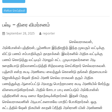
e
itt
at
ar
b
er
s
e
சினிமா செய்திகள்
o
A
o
p
பல்டி – திரை விமர்சனம்
k
p
September 28, 2025
reporter
செல்வராகவன்,
அல்போன்ஸ் புத்திரன், பூர்ணிமா இந்திரஜித் இந்த மூவரும் வட்டிக்கு
விட்டு பணம் சம்பாதிக்கும் தாதாக்கள். இவர்களில் அதிக வட்டிக்கு
பணம் கொடுத்து வட்டியும் அசலும் கட்ட முடியாதவர்களை அடி
உதையோடு நிர்வாணப்படுத்தி சித்ரவதை செய்கிறார் செல்வராகவன்.
பஞ்சமி என்ற கபடி அணியை வைத்துக் கொண்டு தங்கள் திறமையால்
ஜொலிக்கும் ஷேன் நிகம் அணி செல்வ ராகவன் தரும் அதிக
பணத்துக்கு ஆசைப்பட்டு அவரது பொற்றாமரை கபடி அணியில் சேர்ந்து
விளையாடுகிறார்கள். அதில் சோடா பாபு எனப்படும் அல்போன்ஸ்
புத்திரனின் கபடி டீமை தோற்கடிக்கிறார்கள். இதன் பிறகு
செல்வராகவனின் அடியாட்களாகவே மாறிப் போகிறார்கள். ஒரு
கட்டத்தில் ஷேன் நிகமின் காதலி ப்ரீத்தி அஸ்ரானி யின் அண்ணன்