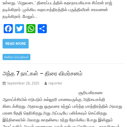
உள்ளது. ‘அறுவடை’ திரைப்படத்தில் கதாநாயகியாக சிம்ரன் ராஜ்
நடிக்கிறார். முக்கிய கதாபாத்திரத்தில் பருத்திவீரன் சரவணன்
நடிக்கிறார் .மேலும்…
F
T
W
S
ac
w
h
h
e
itt
at
ar
READ MORE
b
er
s
e
சினிமா செய்திகள்
o
A
o
p
அந்த 7 நாட்கள் – திரை விமர்சனம்
k
p
September 28, 2025
reporter
சூரியகிரகண
ஆராய்ச்சியில் ஈடுபடும் கல்லூரி மாணவருக்கு அதிசயசக்தி
கிடைக்கிறது. அதாவது ஒருவரை உற்றுப் பார்த்த மாத்திரத்தில் அவரது
மரண தேதி தெரிகிறது.அது அப்படியே பலிக்கவும் செய்கிறது.
இந்நிலையில் அவரது காதலியை உற்று நோக்கிய போது இன்னும்
7நாட்களில் அவள் மரணமடைவாள் என்பது தெரியவர… காதலியைக்