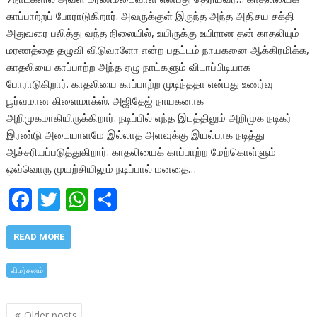
காப்பாற்றப் போராடுகிறார். அவருக்குள் இருந்த அந்த அதிசய சக்தி
அதுவரை பலித்து வந்த நிலையில், உயிருக்கு உயிரான தன் காதலியும்
மரணத்தை தழுவி விடுவாளோ என்ற பதட்டம் நாயகனை ஆக்கிரமிக்க,
காதலியை காப்பாற்ற அந்த ஏழு நாட்களும் விடாப்பிடியாக
போராடுகிறார். காதலியை காப்பாற்ற முடிந்ததா என்பது உணர்வு
பூர்வமான கிளைமாக்ஸ். அஜிதேஜ் நாயகனாக
அறிமுகமாகியிருக்கிறார். நடிப்பில் எந்த இடத்திலும் அறிமுக நடிகர்
இரண்டு அடையாளமே இல்லாத அளவுக்கு இயல்பாக நடித்து
ஆச்சரியப்படுத்துகிறார். காதலியைக் காப்பாற்ற மேற்கொள்ளும்
ஒவ்வொரு முயற்சியிலும் நடிப்பால் மனதை…
F
T
W
S
ac
w
h
h
e
itt
at
ar
READ MORE
b
er
s
e
விமர்சனம்
o
A
o
p
Posts
Older posts