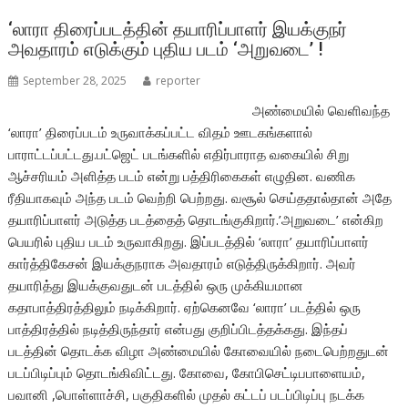
o
A
o
p
‘லாரா திரைப்படத்தின் தயாரிப்பாளர் இயக்குநர்
அவதாரம் எடுக்கும் புதிய படம் ‘அறுவடை’ !
k
p
September 28, 2025
reporter
அண்மையில் வெளிவந்த
‘லாரா’ திரைப்படம் உருவாக்கப்பட்ட விதம் ஊடகங்களால்
பாராட்டப்பட்டது.பட்ஜெட் படங்களில் எதிர்பாராத வகையில் சிறு
ஆச்சரியம் அளித்த படம் என்று பத்திரிகைகள் எழுதின. வணிக
ரீதியாகவும் அந்த படம் வெற்றி பெற்றது. வசூல் செய்ததால்தான் அதே
தயாரிப்பாளர் அடுத்த படத்தைத் தொடங்குகிறார்.’அறுவடை’ என்கிற
பெயரில் புதிய படம் உருவாகிறது. இப்படத்தில் ‘லாரா’ தயாரிப்பாளர்
கார்த்திகேசன் இயக்குநராக அவதாரம் எடுத்திருக்கிறார். அவர்
தயாரித்து இயக்குவதுடன் படத்தில் ஒரு முக்கியமான
கதாபாத்திரத்திலும் நடிக்கிறார். ஏற்கெனவே ‘லாரா’ படத்தில் ஒரு
பாத்திரத்தில் நடித்திருந்தார் என்பது குறிப்பிடத்தக்கது. இந்தப்
படத்தின் தொடக்க விழா அண்மையில் கோவையில் நடைபெற்றதுடன்
படப்பிடிப்பும் தொடங்கிவிட்டது. கோவை, கோபிசெட்டிபபாளையம்,
பவானி ,பொள்ளாச்சி, பகுதிகளில் முதல் கட்டப் படப்பிடிப்பு நடக்க