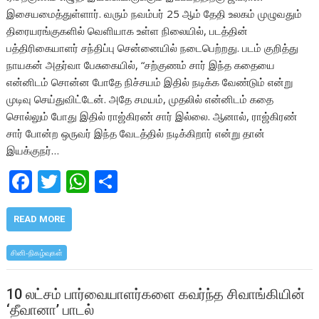
இசையமைத்துள்ளார். வரும் நவம்பர் 25 ஆம் தேதி உலகம் முழுவதும்
திரையரங்குகளில் வெளியாக உள்ள நிலையில், படத்தின்
பத்திரிகையாளர் சந்திப்பு சென்னையில் நடைபெற்றது. படம் குறித்து
நாயகன் அதர்வா பேசுகையில், “சற்குணம் சார் இந்த கதையை
என்னிடம் சொன்ன போதே நிச்சயம் இதில் நடிக்க வேண்டும் என்று
முடிவு செய்துவிட்டேன். அதே சமயம், முதலில் என்னிடம் கதை
சொல்லும் போது இதில் ராஜ்கிரண் சார் இல்லை. ஆனால், ராஜ்கிரண்
சார் போன்ற ஒருவர் இந்த வேடத்தில் நடிக்கிறார் என்று தான்
இயக்குநர்…
F
T
W
S
ac
w
h
h
e
itt
at
ar
READ MORE
b
er
s
e
சினி-நிகழ்வுகள்
o
A
o
p
10 லட்சம் பார்வையாளர்களை கவர்ந்த சிவாங்கியின்
‘தீவானா’ பாடல்
k
p