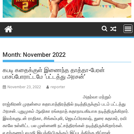
Month:
November 2022
கபடி கதைக்குள் இணைந்த தாத்தா-பேரன்
பாசப்போராட்டமே ‘பட்டத்து அரசன்’
November 23, 2022
reporter
அதர்வா மற்றும்
ராஜ்கிரண் முதன்மை கதாபாத்திரத்தில் நடித்திருக்கும் படம் பட்டத்து
அரசன். புதுமுகம் ஆஷிகா ரங்கநாத் கதாநாயகியாக நடித்திருக்கிறார்.
இவர்களுடன் ராதிகா, சிங்கம்புலி, ஜெயப்பிரகாஷ், துரை சுதாகர், ரவி
காலே உள்ளிட்ட பல முன்னணி நட்சத்திரங்கள் நடித்திருக்கிறார்கள்.
ஏ.சற்குணம் எழுதி இயக்கியிருக்கும் இப்படத்திற்கு ஜிப்ரான்