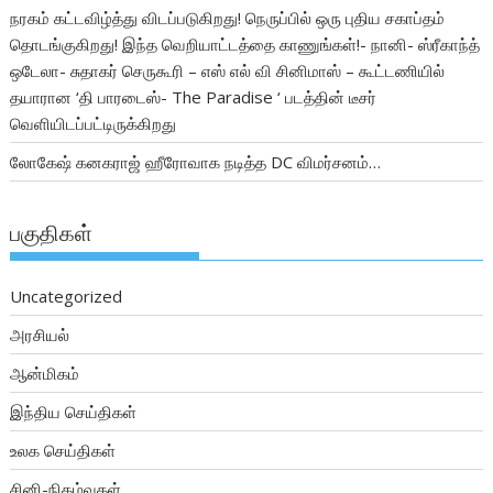
நரகம் கட்டவிழ்த்து விடப்படுகிறது! நெருப்பில் ஒரு புதிய சகாப்தம்
தொடங்குகிறது! இந்த வெறியாட்டத்தை காணுங்கள்!- நானி- ஸ்ரீகாந்த்
ஒடேலா- சுதாகர் செருகூரி – எஸ் எல் வி சினிமாஸ் – கூட்டணியில்
தயாரான ‘தி பாரடைஸ்- The Paradise ‘ படத்தின் டீசர்
வெளியிடப்பட்டிருக்கிறது
லோகேஷ் கனகராஜ் ஹீரோவாக நடித்த DC விமர்சனம்…
பகுதிகள்
Uncategorized
அரசியல்
ஆன்மிகம்
இந்திய செய்திகள்
உலக செய்திகள்
சினி-நிகழ்வுகள்