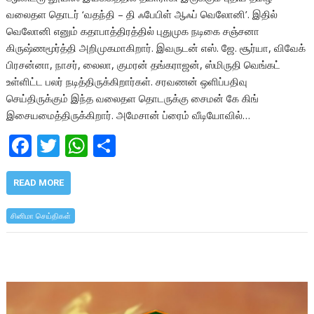
வலைதள தொடர் ‘வதந்தி – தி ஃபேபிள் ஆஃப் வெலோனி’. இதில்
வெலோனி எனும் கதாபாத்திரத்தில் புதுமுக நடிகை சஞ்சனா
கிருஷ்ணமூர்த்தி அறிமுகமாகிறார். இவருடன் எஸ். ஜே. சூர்யா, விவேக்
பிரசன்னா, நாசர், லைலா, குமரன் தங்கராஜன், ஸ்மிருதி வெங்கட்
உள்ளிட்ட பலர் நடித்திருக்கிறார்கள். சரவணன் ஒளிப்பதிவு
செய்திருக்கும் இந்த வலைதள தொடருக்கு சைமன் கே கிங்
இசையமைத்திருக்கிறார். அமேசான் ப்ரைம் வீடியோவில்…
F
T
W
S
ac
w
h
h
e
itt
at
ar
READ MORE
b
er
s
e
சினிமா செய்திகள்
o
A
o
p
k
p