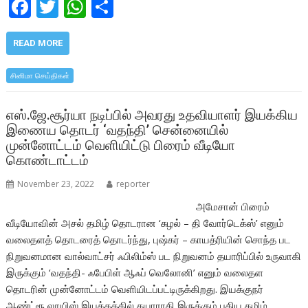
F
T
W
S
ac
w
h
h
e
itt
at
ar
READ MORE
b
er
s
e
சினிமா செய்திகள்
o
A
o
p
எஸ்.ஜே.சூர்யா நடிப்பில் அவரது உதவியாளர் இயக்கிய
இணைய தொடர் ‘வதந்தி’ சென்னையில்
k
p
முன்னோட்டம் வெளியிட்டு பிரைம் வீடியோ
கொண்டாட்டம்
November 23, 2022
reporter
அமேசான் பிரைம்
வீடியோவின் அசல் தமிழ் தொடரான ‘சுழல் – தி வோர்டெக்ஸ்’ எனும்
வலைதளத் தொடரைத் தொடர்ந்து, புஷ்கர் – காயத்ரியின் சொந்த பட
நிறுவனமான வால்வாட்சர் ஃபிலிம்ஸ் பட நிறுவனம் தயாரிப்பில் உருவாகி
இருக்கும் ‘வதந்தி- ஃபேபிள் ஆஃப் வெலோனி’ எனும் வலைதள
தொடரின் முன்னோட்டம் வெளியிடப்பட்டிருக்கிறது. இயக்குநர்
ஆண்ட்ரூ லூயிஸ் இயக்கத்தில் தயாராகி இருக்கும் புதிய தமிழ்