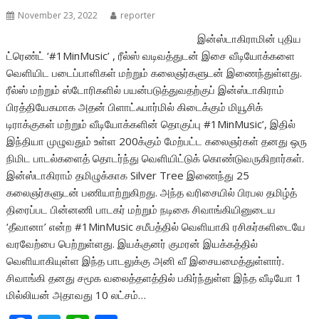
November 23, 2022
reporter
இன்ஸ்டாகிராமின் புதிய
ட்ரெண்ட் ‘#1MinMusic’ , ரீல்ஸ் வடிவத்துடன் இசை வீடியோக்களை
வெளியிட படைப்பாளிகள் மற்றும் கலைஞர்களுடன் இணைந்துள்ளது.
ரீல்ஸ் மற்றும் ஸ்டோரிகளில் பயன்படுத்துவதற்குப் இன்ஸ்டாகிராம்
பிரத்தியேகமாக அதன் பிளாட்ஃபார்மில் கிடைக்கும் மியூசிக்
டிராக்குகள் மற்றும் வீடியோக்களின் தொகுப்பு #1MinMusic’, இதில்
இந்தியா முழுவதும் உள்ள 200க்கும் மேற்பட்ட கலைஞர்கள் தனது ஒரு
நிமிட பாடல்களைத் தொடர்ந்து வெளியிட்டுக் கொண்டுவருகிறார்கள்.
இன்ஸ்டாகிராம் தமிழுக்காக Silver Tree இணைந்து 25
கலைஞர்களுடன் பணியாற்றுகிறது. அந்த வரிசையில் பிரபல தமிழ்த்
திரைப்பட பின்னணி பாடகர் மற்றும் நடிகை சிவாங்கியினுடைய
‘தீவானா’ என்ற #1MinMusic சமீபத்தில் வெளியாகி ரசிகர்களிடையே
வரவேற்பை பெற்றுள்ளது. இயக்குனர் குமரன் இயக்கத்தில்
வெளியாகியுள்ள இந்த பாடலுக்கு அனி வீ இசையமைத்துள்ளார்.
சிவாங்கி தனது சமூக வலைத்தளத்தில் பகிர்ந்துள்ள இந்த வீடியோ 1
மில்லியன் அதாவது 10 லட்சம்…