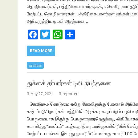
தொழிலாளர்கள், பத்திரிகையாளர்களுக்கு கொரோனா தடுப்ப
மேற்பட்ட தொழிலாளர்கள், பத்திரிகையாளர்கள் தங்கள் மன
அறிவுறுத்தியதுடன் அதற்கான…
F
T
W
S
ac
w
h
h
e
itt
at
ar
READ MORE
b
er
s
e
நடிகர்கள்
o
A
o
p
துக்ளக் தர்பார்சன் டிவி நிபந்தனை
k
p
May 27, 2021
reporter
கொடுமை கொடுமை என்று கோவிலுக்கு போனால் அங்கே ஒரு 
கஷ்டப்படுகிறவர்கள் மத்தியில் அடிக்கடி கூறப்படும் பழமொழ
பொறுமையாக இருந்து பொருளாதாரநெருக்கடி, விநியோகஸ
சமாளித்து”மாஸ்டர்” படத்தை திரையரங்குகளில் ரீலீஸ் செய்த
மேற்பட்ட படங்கள் இவரது தயாரிப்பில் உள்ளது சுமார் 100