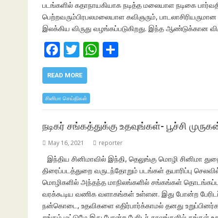
படங்களில் கதாநாயகியாக நடித்த மலையாள நடிகை பார்வதி எதி
பெற்றவரும்பிரபலமலையாள கவிஞரும், பாடலாசிரியருமான ஓ.
இலக்கிய விருது வழங்கப்படுகிறது. இந்த ஆண்டுக்கான வி
F
T
W
S
ac
w
h
h
e
itt
at
ar
READ MORE
b
er
s
e
சினிமா செய்திகள்
o
A
o
p
நடிகர் சங்கத்துக்கு உதவுங்கள்- பூச்சி முருகன
k
p
May 16, 2021
reporter
இந்திய சினிமாவில் இந்தி, தெலுங்கு மொழி சினிமா துறை
திரைப்படத்துறை வருடந்தோறும் படங்கள் தயாரிப்பு செலவில
மொழிகளில் அந்தந்த மாநிலங்களில் சங்கங்கள் தொடங்கப்பட
வரக்கூடிய வணிக வளாகங்கள் உள்ளன. இது போன்ற பேரிடர்
நன்கொடை, உதவிகளை எதிர்பார்க்காமல் தனது உறுப்பினர்கள
சங்கம் மட்டுமே இது போன்ற பேரிடர் காலங்களில் தங்க