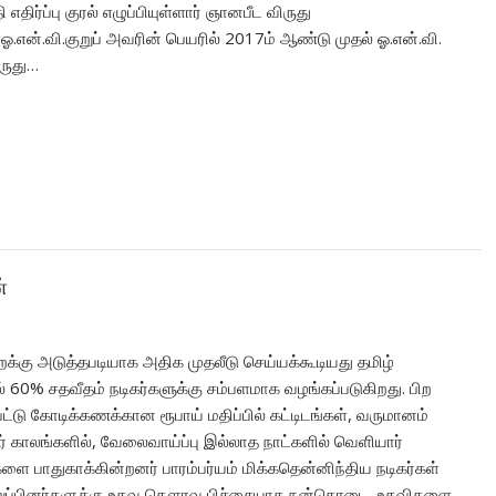
ர்ப்பு குரல் எழுப்பியுள்ளார் ஞானபீட விருது
என்.வி.குறுப் அவரின் பெயரில் 2017ம் ஆண்டு முதல் ஓ.என்.வி.
ருது…
்
க்கு அடுத்தபடியாக அதிக முதலீடு செய்யக்கூடியது தமிழ்
் 60% சதவீதம் நடிகர்களுக்கு சம்பளமாக வழங்கப்படுகிறது. பிற
்டு கோடிக்கணக்கான ரூபாய் மதிப்பில் கட்டிடங்கள், வருமானம்
 காலங்களில், வேலைவாய்ப்பு இல்லாத நாட்களில் வெளியார்
ை பாதுகாக்கின்றனர் பாரம்பர்யம் மிக்கதென்னிந்திய நடிகர்கள்
ள் உறுப்பினர்களுக்கு உதவ கௌரவ பிச்சையாக நன்கொடை, உதவிகளை