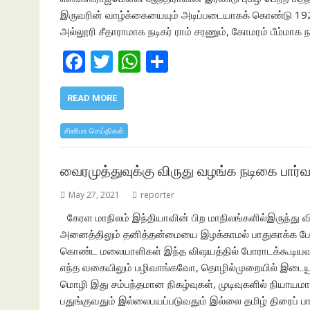
இருவரின் வாழ்க்கையையும் அடிப்படையாகக் கொண்டு 1920
அல்லூரி சீதாராமாக நடிகர் ராம் சரணும், கோமரம் பீம்மாக நட
F
T
W
S
ac
w
h
h
e
itt
at
ar
READ MORE
b
er
s
e
சினிமா செய்திகள்
o
A
o
p
வைரமுத்துவுக்கு விருது வழங்க நடிகை பார்வதி
k
p
May 27, 2021
reporter
கேரள மாநிலம் இந்தியாவின் பிற மாநிலங்களில்இருந்து 
அனைத்திலும் தனித்தன்மையை இழக்காமல் பாதுகாக்க ப
கொண்ட மலையாளிகள் இந்த விஷயத்தில் போராடக்கூடியவர்க
எந்த வகையிலும் பழிவாங்கவோ, தொழில்முறையில் இடையூ
மொழி இது சம்பந்தமான நிகழ்வுகள், முடிவுகளில் நியாயம
பதுங்குவதும் இல்லைபயப்படுவதும் இல்லை தமிழ் திரைப் பா