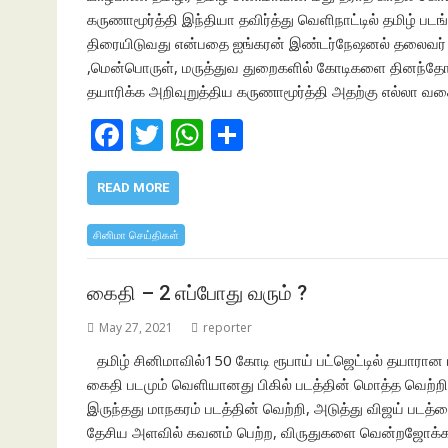
கருணாமூர்த்தி இந்தியா தவிர்த்து வெளிநாட்டில் தமிழ் 
திரையிடுவது என்பதை ஐங்கரன் இண்டர்நேஷனல் தலைவர் க
,மென்பொருள், மருத்துவ துறைகளில் கோடிகளை தினந்தோற
தயாரிக்க அறிவுறுத்திய கருணாமூர்த்தி அதற்கு எல்லா வ
F
T
W
S
ac
w
h
h
e
itt
at
ar
READ MORE
b
er
s
e
சினிமா செய்திகள்
o
A
o
p
கைதி – 2 எப்போது வரும் ?
k
p
May 27, 2021
reporter
தமிழ் சினிமாவில்150 கோடி ரூபாய் பட்ஜெட்டில் தயாரான
கைதி படமும் வெளியானது பிகில் படத்தின் மொத்த வெற்றிய
இருந்தது மாநகரம் படத்தின் வெற்றி, அடுத்து விஜய் பட
தேசிய அளவில் கவனம் பெற்ற, விருதுகளை வென்றஜோக்கர், 