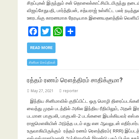
சிறப்புகள் இருந்தும் சன் தொலைக்காட்சியிடமிருந்து தடைய
விஜய்சேதுபதி, பார்த்திபன், சத்யராஜ் உள்ளிட்ட பலர் நடித
ஊரடங்கு காரணமாக நேரடியாக இணையதளத்தில் வெளியிட ம
F
T
W
S
ac
w
h
h
e
itt
at
ar
READ MORE
b
er
s
e
சினிமா செய்திகள்
o
A
o
p
ரத்தம் ரணம் ரௌத்திரம் சாதிக்குமா?
k
p
May 27, 2021
reporter
இந்திய சினிமாவில் குறிப்பிட்ட ஒரு மொழி திரைப்படங்
வைத்து முதல் படத்தில் அகில இந்திய ரீதியிலும், அதன் இர
படமான பாகுபலி, பாகுபலி-2 படங்களை இயக்கியவர் எஸ்.எ
ராஜமெளலியின் அடுத்த படம் எது என ஆவலுடன் எதிர்பார்பா
உருவாகியிருக்கும் ரத்தம் ரணம் ரெளத்திரம்( RRR) இப்படத
எஸ்.எஸ்.ராஜமெளலி ஆந்திராவின் இரண்டு புகழ் பெற்ற சுதந்