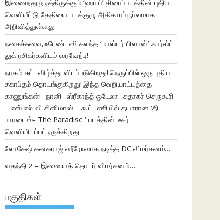
இணைந்து நடித்திருக்கும் ‘ஹாய்’ திரைப்படத்தின் புதிய
வெளியீட்டு தேதியை படக்குழு அதிகாரப்பூர்வமாக
அறிவித்துள்ளது
நகைச்சுவை,ஃபேண்டஸி கலந்த ‘மாஸ்டர் பிளான்’ ஃபர்ஸ்ட்
லுக் ரசிகர்களிடம் வரவேற்பு!
நரகம் கட்டவிழ்த்து விடப்படுகிறது! நெருப்பில் ஒரு புதிய
சகாப்தம் தொடங்குகிறது! இந்த வெறியாட்டத்தை
காணுங்கள்!- நானி- ஸ்ரீகாந்த் ஒடேலா- சுதாகர் செருகூரி
– எஸ் எல் வி சினிமாஸ் – கூட்டணியில் தயாரான ‘தி
பாரடைஸ்- The Paradise ‘ படத்தின் டீசர்
வெளியிடப்பட்டிருக்கிறது
லோகேஷ் கனகராஜ் ஹீரோவாக நடித்த DC விமர்சனம்…
வதந்தி 2 – இணையத் தொடர் விமர்சனம்…
பகுதிகள்