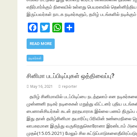
எதிர்பார்க்கும் நிலையில் உள்ளது பெயரளவில் தென்னிந்திய
இருப்பவர்கள் நாடக நடிகர்களும், தமிழ் படங்களில் நடிக்கு
F
T
W
S
ac
w
h
h
e
itt
at
ar
READ MORE
b
er
s
e
நடிகர்கள்
o
A
o
p
சினிமா படப்பிடிப்புகள் ஒத்திவைப்பு?
k
p
May 16, 2021
reporter
தமிழ் சினிமாவில் படப்பிடிப்பை நடத்தலாம் என நடிகர்
முன்ணனி நடிகர் நடிகைகள் மறுத்து விட்டனர் புதிய படங்கள
பைனான்சியர்கள் கடன் தரதயாராக இல்லை பணம் திரும்
இது தான் தமிழ்சினிமா தயாரிப்பு பிரிவின் உண்மைநிலை தொலை
லாபகரமான இருந்து வருகிறதுகொரோனா இரண்டாம் அலை த
முதல்(15.05.2021) மேலும் சில கட்டுப்பாடுகளைதீவிரப்ப