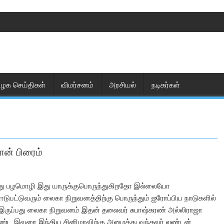
ிழக செய்திகள்
விமர்சனம்
அரசியல்
நடிகர்கள்
ன் பிரைம்
என்பது பழமொழி இது யாருக்குபொருந்துகிறதோ இல்லையோ
 ஈடுபட்டுவரும் லைகா நிறுவனத்திற்கு பொருந்தும் ஐரோப்பிய நாடுகளில்
இருப்பது லைகா நிறுவனம் இதன் தலைவர் சுபாஷ்கரண் அல்லிராஜா
கொண்ட இவரை இந்திய சினிமாவிற்கு அழைத்து வந்தவர் லண்டன்