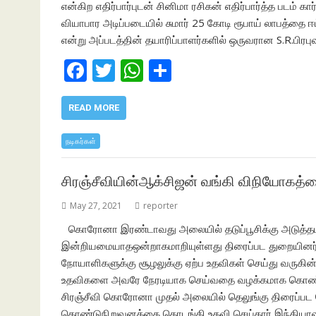
என்கிற எதிர்பார்புடன் சினிமா ரசிகன் எதிர்பார்த்த படம்
வியாபார அடிப்படையில் சுமார் 25 கோடி ரூபாய் லாபத்தை ஈட்ட
என்று அப்படத்தின் தயாரிப்பாளர்களில் ஒருவரான S.R.பிரபு
F
T
W
S
ac
w
h
h
e
itt
at
ar
READ MORE
b
er
s
e
நடிகர்கள்
o
A
o
p
சிரஞ்சீவியின்ஆக்சிஜன் வங்கி விநியோகத
k
p
May 27, 2021
reporter
கொரோனா இரண்டாவது அலையில் தடுப்பூசிக்கு அடுத்தப
இன்றியமையாதஒன்றாகமாறியுள்ளது திரைப்பட துறையினர்
நோயாளிகளுக்கு சூழலுக்கு ஏற்ப உதவிகள் செய்து வருகின்றன
உதவிகளை அவரே நேரடியாக செய்வதை வழக்கமாக கொண்டுள்ள
சிரஞ்சீவி கொரோனா முதல் அலையில் தெலுங்கு திரைப்பட
தொண்டுநிறுவனத்தை தொடங்கி உதவி செய்தார் இந்தியாவி