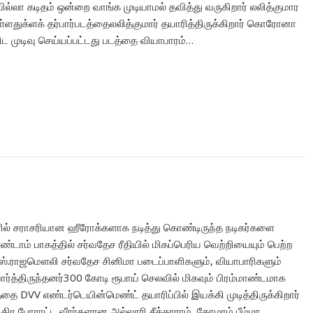
ில்லா கடிதம் ஒன்றை வாங்க முடியாமல் தவித்து வருகிறார் லலித்குமார
்துள்ளதுக்ளக் தர்பார்படத்தைலலித்குமார் தயாரித்திருக்கிறார் கொரோனா
ுடிவு செய்யப்பட்டது படத்தை வியாபாரம்…
களில் சராசரியான ஹீரோக்களாக நடித்து கொண்டிருந்த நடிகர்களை
ண்டாம் பாகத்தில் சர்வதேச ரீதியில் மிகப்பெரிய வெற்றியையும் பெற்ற
ஸ்.ராஜமெளலி சர்வதேச சினிமா படைப்பாளிகளும், வியாபாரிகளும்
ர்த்திருந்தனர்300 கோடி ரூபாய் செலவில் மிகவும் பிரம்மாண்டமாக
்தை DVV எண்டர்டெயின்மெண்ட் தயாரிப்பில் இயக்கி முடித்திருக்கிறார்
திர போராட்ட வீரர்களான அல்லூரி சீத்தாராம், கோமரம் பீம்மா