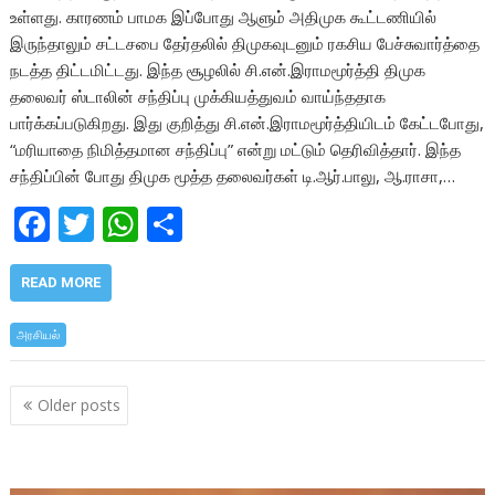
உள்ளது. காரணம் பாமக இப்போது ஆளும் அதிமுக கூட்டணியில்
இருந்தாலும் சட்டசபை தேர்தலில் திமுகவுடனும் ரகசிய பேச்சுவார்த்தை
நடத்த திட்டமிட்டது. இந்த சூழலில் சி.என்.இராமமூர்த்தி திமுக
தலைவர் ஸ்டாலின் சந்திப்பு முக்கியத்துவம் வாய்ந்ததாக
பார்க்கப்படுகிறது. இது குறித்து சி.என்.இராமமூர்த்தியிடம் கேட்டபோது,
“மரியாதை நிமித்தமான சந்திப்பு” என்று மட்டும் தெரிவித்தார். இந்த
சந்திப்பின் போது திமுக மூத்த தலைவர்கள் டி.ஆர்.பாலு, ஆ.ராசா,…
F
T
W
S
ac
w
h
h
e
itt
at
ar
READ MORE
b
er
s
e
அரசியல்
o
A
o
p
Posts
Older posts
k
p
navigation