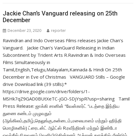
o
A
o
p
Jackie Chan’s Vanguard releasing on 25th
December
k
p
December 23, 2020
reporter
Ravindran and Indo Overseas Films releases Jackie Chan’s
Vanguard. Jackie Chan’s VanGuard Releasing in Indian
Subcontinent by Trident Arts R.Ravindran & Indo Overseas
Films Simultaneously in
Tamil,English,Telugu,Malayalam,Kannada & Hindi On 25th
December in Eve of Christmas VANGUARD Stills – Google
drive Download link (39 stills):*
https://drive.google.com/drive/folders/1-
MSHk7qZ9GAD0BUtXeTC-jGO-SDjYspR?usp=sharing Tamil
Press Release: ஜாக்கி சானின் “வேன்கார்ட் “படத்தை இந்திய
துணை கண்டம் முழுவதும்
(ஆங்கிலம்,தமிழ்,தெலுங்கு,கன்னடம்,மலையாளம் மற்றும் ஹிந்தி
மொழிகளில்) ட்ரைடன்ட் ஆர்ட்ஸ் R.ரவீந்திரன் மற்றும் இண்டோ
ஓவர்சீஸ் நிறுவனம் வெளியிடுகின்றனர் ஆக்‌ஷன் களத்தில் மீண்டும்