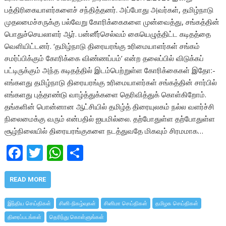
பத்திரிகையாளர்களைச் சந்தித்தனர். அப்போது அவர்கள், தமிழ்நாடு
முதலமைச்சருக்கு பல்வேறு கோரிக்கைகளை முன்வைத்து, சங்கத்தின்
பொதுச்செயலாளர் ஆர். பன்னீர்செல்வம் கையெழுத்திட்ட கடிதத்தை
வெளியிட்டனர். ‘தமிழ்நாடு திரையரங்கு உரிமையாளர்கள் சங்கம்
சமர்ப்பிக்கும் கோரிக்கை விண்ணப்பம்’ என்ற தலைப்பில் விடுக்கப்
பட்டிருக்கும் அந்த கடிதத்தில் இடம்பெற்றுள்ள கோரிக்கைகள் இதோ:-
எங்களது தமிழ்நாடு திரையரங்கு உரிமையாளர்கள் சங்கத்தின் சார்பில்
எங்களது புத்தாண்டு வாழ்த்துக்களை தெரிவித்துக் கொள்கிறோம்.
தங்களின் பொன்னான ஆட்சியில் தமிழ்த் திரையுலகம் நல்ல வளர்ச்சி
நிலைமைக்கு வரும் என்பதில் ஐயமில்லை. தற்போதுள்ள தற்போதுள்ள
சூழ்நிலையில் திரையரங்குகளை நடத்துவதே மிகவும் சிரமமாக…
F
T
W
S
ac
w
h
h
e
itt
at
ar
READ MORE
b
er
s
e
இந்திய செய்திகள்
சினி-நிகழ்வுகள்
சினிமா செய்திகள்
தமிழக செய்திகள்
o
A
திரைப்படங்கள்
தெரிந்து கொள்ளுங்கள்