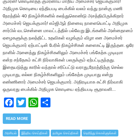
குமரன்! கொடிகாத்த குமரனாய் மாறிய அமைச்சர் ஜெயக்குமார்!
அதிமுக கொடியை ஏந்தியபடி பைக்கில் வலம் வந்து நான்கு மணி
நேரத்தில் 40 நிகழ்ச்சிகளில் கலந்துகொண்டு அசத்தியிருக்கிறார்
அமைச்சர் ஜெயக்குமார்! எம்ஜிஆர் நினைவு நாளையொட்டி அதிமுக
சார்பில் வடசென்னை மாவட்டத்தில் பல்வேறு இடங்களில் அன்னதானம்
ஏழைகளுக்கு நலத்திட்ட உதவிகள் வழங்கும் விழா என அமைச்சர்
ஜெயக்குமார் ஏற்பாட்டின் பேரில் நிகழ்ச்சிகள் களைகட்டி இருந்தன. ஒரே
நாளில் அனைத்து நிகழ்ச்சிகளிலும் அமைச்சர் பங்கேற்க முடியுமா
என்ற சந்தேகம் கட்சி நிர்வாகிகள் பலருக்கும் ஏற்பட்டிருந்தது.
இதையடுத்து காரில் வந்தால் சரிப்பட்டு வராது,நேரத்திற்கு செல்ல
முடியாது, எல்லா நிகழ்ச்சிகளிலும் பங்கேற்க முடியாது என்று
எண்ணினார் அமைச்சர் ஜெயக்குமார். அதிரடியாக கட்சி நிர்வாகி
ஒருவரது பைக்கில் அதிமுக கொடியை ஏந்தியபடி சூறாவளி…
F
T
W
S
ac
w
h
h
e
itt
at
ar
READ MORE
b
er
s
e
அரசியல்
இந்திய செய்திகள்
தமிழக செய்திகள்
தெரிந்து கொள்ளுங்கள்