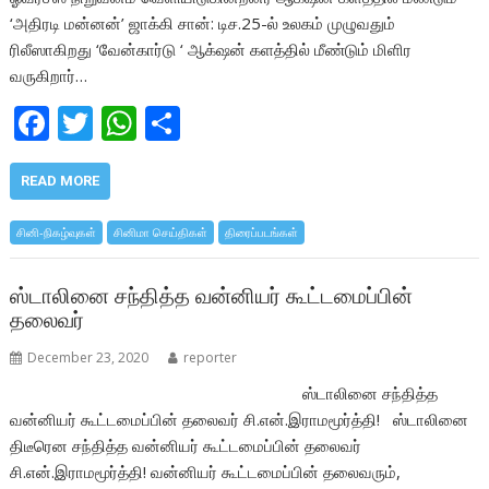
‘அதிரடி மன்னன்’ ஜாக்கி சான்: டிச.25-ல் உலகம் முழுவதும்
ரிலீஸாகிறது ‘வேன்கார்டு ‘ ஆக்‌ஷன் களத்தில் மீண்டும் மிளிர
வருகிறார்…
F
T
W
S
ac
w
h
h
e
itt
at
ar
READ MORE
b
er
s
e
சினி-நிகழ்வுகள்
சினிமா செய்திகள்
திரைப்படங்கள்
o
A
o
p
ஸ்டாலினை சந்தித்த வன்னியர் கூட்டமைப்பின்
தலைவர்
k
p
December 23, 2020
reporter
ஸ்டாலினை சந்தித்த
வன்னியர் கூட்டமைப்பின் தலைவர் சி.என்.இராமமூர்த்தி! ஸ்டாலினை
திடீரென சந்தித்த வன்னியர் கூட்டமைப்பின் தலைவர்
சி.என்.இராமமூர்த்தி! வன்னியர் கூட்டமைப்பின் தலைவரும்,