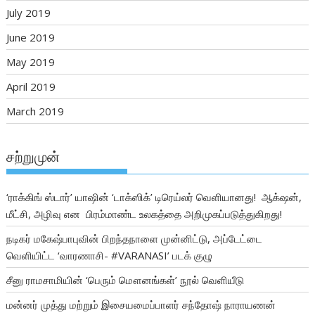
July 2019
June 2019
May 2019
April 2019
March 2019
சற்றுமுன்
‘ராக்கிங் ஸ்டார்’ யாஷின் ‘டாக்ஸிக்’ டிரெய்லர் வெளியானது! ஆக்‌ஷன்,
மீட்சி, அழிவு என பிரம்மாண்ட உலகத்தை அறிமுகப்படுத்துகிறது!
நடிகர் மகேஷ்பாபுவின் பிறந்தநாளை முன்னிட்டு, அப்டேட்டை
வெளியிட்ட ‘வாரணாசி- #VARANASI’ படக் குழு
சீனு ராமசாமியின் ‘பெரும் மௌனங்கள்’ நூல் வெளியீடு
மன்னர் முத்து மற்றும் இசையமைப்பாளர் சந்தோஷ் நாராயணன்