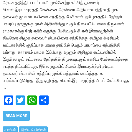
அனைத்திந்திய பாட்டாளி முன்னேற்ற கட்சித் தலைவர்
சி.என்.இராமமூர்த்தி சென்னை அண்ணா அறிவாலயத்தில் திமுக
தலைவர் மு.க.ஸ்டாலினை சந்தித்து பேசினார். தமிழகத்தில் தேர்தல்
பரபரப்பு நாளுக்கு நாள் அதிகரித்து வரும் நிலையில் பாமக நிறுவனர்
ராமதாசுக்கு நேர் எதிர் கருத்து பேசிவரும் சி.என்.இராமமூர்த்தி
திடீரென திமுக தலைவர் ஸ்டாலினை சந்தித்தது தமிழக அரசியல்
வட்டாரத்தில் குறிப்பாக பாமக தரப்பில் பெரும் பரபரப்பை ஏற்படுத்தி
உள்ளது. காரணம் பாமக இப்போது ஆளும் அதிமுக கூட்டணியில்
இருந்தாலும் சட்டசபை தேர்தலில் திமுகவுடனும் ரகசிய பேச்சுவார்த்தை
நடத்த திட்டமிட்டது. இந்த சூழலில் சி.என்.இராமமூர்த்தி திமுக
தலைவர் ஸ்டாலின் சந்திப்பு முக்கியத்துவம் வாய்ந்ததாக
பார்க்கப்படுகிறது. இது குறித்து சி.என்.இராமமூர்த்தியிடம் கேட்டபோது,
…
F
T
W
S
ac
w
h
h
e
itt
at
ar
READ MORE
b
er
s
e
அரசியல்
இந்திய செய்திகள்