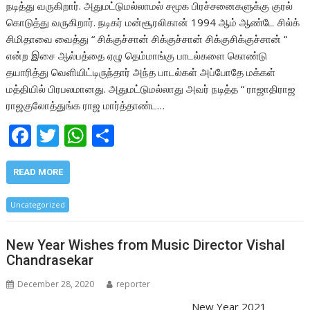
நடித்து வருகிறார். அதுமட்டுமல்லாமல் சமூக பிரச்சனைகளுக்கு குரல்
கொடுத்து வருகிறார். நடிகர் மன்சூரலிகான் 1994 ஆம் ஆண்டே சில்க்
சிமிதாவை வைத்து “ சிக்குச்சான் சிக்குச்சான் சிக்குசிக்குச்சான் “
என்ற இசை ஆல்பத்தை ஏழு தெம்மாங்கு பாடல்களை கொண்டு
தயாரித்து வெளியிட்டிருந்தார் அந்த பாடல்கள் அப்போதே மக்கள்
மத்தியில் பிரபலமானது. அதுமட்டுமல்லாது அவர் நடித்த “ ராஜாதிராஜ
ராஜகுலோத்துங்க ராஜ மார்த்தாண்ட…
F
T
W
S
ac
w
h
h
e
itt
at
ar
READ MORE
b
er
s
e
Uncategorized
o
A
o
p
New Year Wishes from Music Director Vishal
Chandrasekar
k
p
December 28, 2020
reporter
New Year 2021