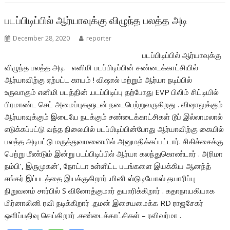
o
p
k
p
படப்பிடிப்பில் ஆர்யாவுக்கு விழுந்த பலத்த அடி
December 28, 2020
reporter
படப்பிடிப்பில் ஆர்யாவுக்கு
விழுந்த பலத்த அடி. எனிமி படப்பிடிப்பின் சண்டைக்காட்சியில்
ஆர்யாவிற்கு ஏற்பட்ட காயம் ! விஷால் மற்றும் ஆர்யா நடிப்பில்
உருவாகும் எனிமி படத்தின் .படப்பிடிப்பு தற்போது EVP பிலிம் சிட்டியில்
பிரமாண்ட செட் அமைப்புகளுடன் நடைபெற்றுவருகிறது . விஷாலுக்கும்
ஆர்யாவுக்கும் இடையே நடக்கும் சண்டைக்காட்சிகள் டூப் இல்லாமலால்
எடுக்கப்பட்டு வந்த நிலையில் படப்பிடிப்பின்போது ஆர்யாவிற்கு கையில்
பலத்த அடிபட்டு மருத்துவமனையில் அனுமதிக்கப்பட்டார். சிகிச்சைக்கு
பெற்று மீண்டும் இன்று படப்பிடிப்பில் ஆர்யா கலந்துகொண்டார் . அரிமா
நம்பி’, இருமுகன்’, நோட்டா உள்ளிட்ட படங்களை இயக்கிய ஆனந்த்
சங்கர் இப்படத்தை இயக்குகிறார் .மினி ஸ்டுடியோஸ் தயாரிப்பு
நிறுவனம் சார்பில் S வினோத்குமார் தயாரிக்கிறார் . கதாநாயகியாக
மிர்னாலினி ரவி நடிக்கிறார் .தமன் இசையமைக்க RD ராஜசேகர்
ஒளிப்பதிவு செய்கிறார் .சண்டைக்காட்சிகள் – ரவிவர்மா .