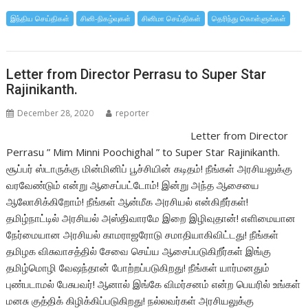
b
er
s
e
இந்திய செய்திகள்
சினி-நிகழ்வுகள்
சினிமா செய்திகள்
தெரிந்து கொள்ளுங்கள்
o
A
o
p
Letter from Director Perrasu to Super Star
k
p
Rajinikanth.
December 28, 2020
reporter
Letter from Director
Perrasu ” Mim Minni Poochighal ” to Super Star Rajinikanth.
சூப்பர் ஸ்டாருக்கு மின்மினிப் பூச்சியின் கடிதம்! நீங்கள் அரசியலுக்கு
வரவேண்டும் என்று ஆசைப்பட்டோம்! இன்று அந்த ஆசையை
ஆலோசிக்கிறோம்! நீங்கள் ஆன்மீக அரசியல் என்கிறீர்கள்!
தமிழ்நாட்டில் அரசியல் அஸ்திவாரமே இறை இழிவுதான்! எளிமையான
நேர்மையான அரசியல் காமராஜரோடு சமாதியாகிவிட்டது! நீங்கள்
தமிழக விசுவாசத்தில் சேவை செய்ய ஆசைப்படுகிறீர்கள் இங்கு
தமிழ்மொழி வேஷந்தான் போற்றப்படுகிறது! நீங்கள் யார்மனதும்
புண்படாமல் பேசுபவர்! ஆனால் இங்கே விமர்சனம் என்ற பெயரில் உங்கள்
மனசு குத்திக் கிழிக்கிப்படுகிறது! நல்லவர்கள் அரசியலுக்கு