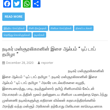
F
T
W
S
ac
w
h
h
e
itt
at
ar
READ MORE
b
er
s
e
இந்திய செய்திகள்
சினி-நிகழ்வுகள்
சினிமா செய்திகள்
திரைப்படங்கள்
o
A
தெரிந்து கொள்ளுங்கள்
நடிகர்கள்
o
p
k
p
நடிகர் மன்சூரலிகானின் இசை ஆல்பம் “ டிப் டாப்
தமிழா “
December 28, 2020
reporter
நடிகர் மன்சூரலிகானின்
இசை ஆல்பம் “ டிப் டாப் தமிழா “. நடிகர் மன்சூரலிகானின் இசை
ஆல்பம் “ டிப் டாப் தமிழா “ அவரே பாடல்வரிகளை எழுதி,
இசையமைத்து, பாடி, நடித்துள்ளார் தமிழ் சினிமாவில் கேப்டன்
பிரபாகரன் படத்தின் மூலம் தன்னுடைய சினிமா பயணத்தை தொடர்ந்து
முன்னணி நடிகர்களுக்கு எதிரான வில்லன் கதாபாத்திரங்களில்
அசத்தி வந்த மன்சூர் அலிகான் தற்போது பிஸியான காமெடியனாக