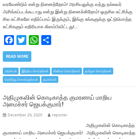
வரவேண்டும் என்று நினைத்தோம்! அரசியலுக்கு வந்து நல்லவர்
அசிங்கப்படக்கூடாது என்று இன்று நினைக்கிறோம்! ஒருசில கட்சிக்கு
சில கட்சிகளே எதிர்ப்பாய் இருக்கும், இங்கு உங்களுக்கு ஒட்டுமொத்த
கட்சிகளும் எதிரியாக கிளம்பிவிட்டது!…
F
T
W
S
ac
w
h
h
e
itt
at
ar
READ MORE
b
er
s
e
அரசியல்
இந்திய செய்திகள்
சினிமா செய்திகள்
தமிழக செய்திகள்
o
A
தெரிந்து கொள்ளுங்கள்
நடிகர்கள்
o
p
k
p
அதிமுகவின் கொடிகாத்த குமரனாய் மாறிய
அமைச்சர் ஜெயக்குமார்!
December 26, 2020
reporter
அதிமுகவின் கொடிகாத்த
குமரனாய் மாறிய அமைச்சர் ஜெயக்குமார்! அதிமுகவின் கொடிகாத்த