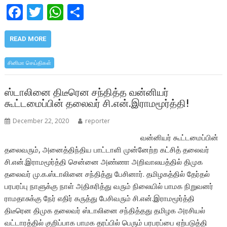
F
T
W
S
ac
w
h
h
e
itt
at
ar
READ MORE
b
er
s
e
சினிமா செய்திகள்
o
A
o
p
ஸ்டாலினை திடீரென சந்தித்த வன்னியர்
கூட்டமைப்பின் தலைவர் சி.என்.இராமமூர்த்தி!
k
p
December 22, 2020
reporter
வன்னியர் கூட்டமைப்பின்
தலைவரும், அனைத்திந்திய பாட்டாளி முன்னேற்ற கட்சித் தலைவர்
சி.என்.இராமமூர்த்தி சென்னை அண்ணா அறிவாலயத்தில் திமுக
தலைவர் மு.க.ஸ்டாலினை சந்தித்து பேசினார். தமிழகத்தில் தேர்தல்
பரபரப்பு நாளுக்கு நாள் அதிகரித்து வரும் நிலையில் பாமக நிறுவனர்
ராமதாசுக்கு நேர் எதிர் கருத்து பேசிவரும் சி.என்.இராமமூர்த்தி
திடீரென திமுக தலைவர் ஸ்டாலினை சந்தித்தது தமிழக அரசியல்
வட்டாரத்தில் குறிப்பாக பாமக தரப்பில் பெரும் பரபரப்பை ஏற்படுத்தி