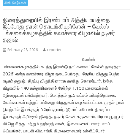
b
er
s
e
சினி-நிகழ்வுகள்
o
A
o
p
திரைத்துறையில் இரண்டாம் அத்தியாயத்தை
இப்போது தான் தொடங்கியுள்ளேன் – வேல்ஸ்
k
p
பல்கலைக்கழகத்தில் கலாச்சார விழாவில் நடிகர்
தனுஷ்
February 28, 2026
reporter
வேல்ஸ்
பல்கலைக்கழகத்தில் கடந்த இரண்டு நாட்களாக ‘ வேல்ஸ் நக்ஷத்ரா
2026’ என்ற கலாச்சார விழா நடைபெற்றது. தேசிய விருது பெற்ற
நடிகர் தனுஷ் சிறப்பு விருந்தினராக கலந்து கொண்டார். இந்த
விழாவில் 140 கல்லூரிகளைச் சேர்ந்த 1,150 மாணவர்கள்
ஆர்வமுடன் பங்கேற்றனர். மொத்தம் ரூ.5 லட்சம் பரிசுத்தொகை,
கோப்பைகள் மற்றும் பல்வேறு விருதுகள் வழங்கப்பட்டன. முதல் நாள்
நிகழ்வில் இயக்குநர் பிரேம் குமார், டூரிஸ்ட் ஃபேமலி திரைப்பட
இயக்குநர் அபிஷன் ஜீவந்த், நடிகர் கென் கருணாஸ், பிரபல யூடியூபர்
வி.ஜெ.சித்து மற்றும் ஹர்ஷத் கான், இசையமைப்பாளர் சாய்
அப்யங்கர், பாடகி ஷிவாங்கி கிருஷணகுமார் உள்ளிட்டோர்