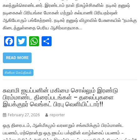
கலந்துக்கொண்டனர். இரண்டாம் நாள் நிகழ்ச்சிகளில் நடிகர் தனுஷ்
நடிகைகள் பிரியங்கா மோகன் மற்றும் கல்யாணி பிரியதர்ஷன்
ஆகியோரும் பங்கேற்றனர். நடிகர் தனுஷ் விழாவில் பேசுகையில் “நமக்கு
கிடைத்துள்ளதை பெரிய ஆசிர்வாதமாக…
F
T
W
S
ac
w
h
h
e
itt
at
ar
READ MORE
b
er
s
e
சினிமா செய்திகள்
o
A
o
p
சுவாமி ஐயப்பனின் மகிமை சொல்லும் இரண்டு
பிரம்மாண்ட திரைப்படங்கள் – தலைப்புகளை
k
p
இயக்குநர் வெங்கட் பிரபு வெளியிட்டார்!!
February 27, 2026
reporter
ஒரு திரைபடம், ஆன்மீகமும் வரலாறும் சங்கமிக்கும் பிரம்மாண்ட
பயணம், மற்றொன்று ஒரு ஐயப்ப பக்தரின் வாழ்க்கைப் பயணம் –