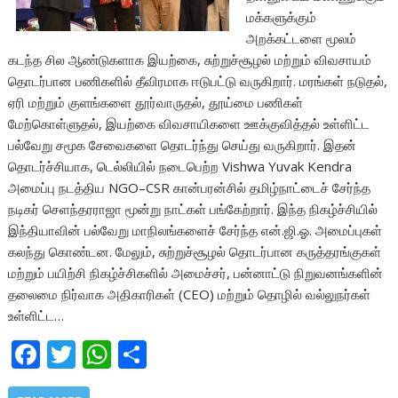
மக்களுக்கும்
அறக்கட்டளை மூலம்
கடந்த சில ஆண்டுகளாக இயற்கை, சுற்றுச்சூழல் மற்றும் விவசாயம்
தொடர்பான பணிகளில் தீவிரமாக ஈடுபட்டு வருகிறார். மரங்கள் நடுதல்,
ஏரி மற்றும் குளங்களை தூர்வாருதல், தூய்மை பணிகள்
மேற்கொள்ளுதல், இயற்கை விவசாயிகளை ஊக்குவித்தல் உள்ளிட்ட
பல்வேறு சமூக சேவைகளை தொடர்ந்து செய்து வருகிறார். இதன்
தொடர்ச்சியாக, டெல்லியில் நடைபெற்ற Vishwa Yuvak Kendra
அமைப்பு நடத்திய NGO–CSR கான்பரன்சில் தமிழ்நாட்டைச் சேர்ந்த
நடிகர் செளந்தரராஜா மூன்று நாட்கள் பங்கேற்றார். இந்த நிகழ்ச்சியில்
இந்தியாவின் பல்வேறு மாநிலங்களைச் சேர்ந்த என்.ஜி.ஓ. அமைப்புகள்
கலந்து கொண்டன. மேலும், சுற்றுச்சூழல் தொடர்பான கருத்தரங்குகள்
மற்றும் பயிற்சி நிகழ்ச்சிகளில் அமைச்சர், பன்னாட்டு நிறுவனங்களின்
தலைமை நிர்வாக அதிகாரிகள் (CEO) மற்றும் தொழில் வல்லுநர்கள்
உள்ளிட்ட…
F
T
W
S
ac
w
h
h