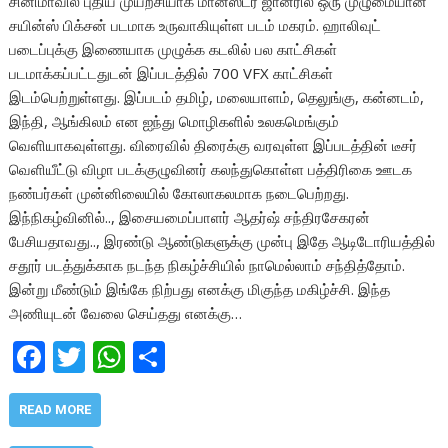
சினிமாவில் புதிய முயற்சியாக மான்ஸ்டர் ஜானரில் ஒரு முழுமையான
சயின்ஸ் பிக்சன் படமாக உருவாகியுள்ள படம் மகரம். ஹாலிவுட்
படைப்புக்கு இணையாக முழுக்க கடலில் பல காட்சிகள்
படமாக்கப்பட்டதுடன் இப்படத்தில் 700 VFX காட்சிகள்
இடம்பெற்றுள்ளது. இப்படம் தமிழ், மலையாளம், தெலுங்கு, கன்னடம்,
இந்தி, ஆங்கிலம் என ஐந்து மொழிகளில் உலகமெங்கும்
வெளியாகவுள்ளது. விரைவில் திரைக்கு வரவுள்ள இப்படத்தின் டீசர்
வெளியீட்டு விழா படக்குழுவினர் கலந்துகொள்ள பத்திரிகை ஊடக
நண்பர்கள் முன்னிலையில் கோலாகலமாக நடைபெற்றது.
இந்நிகழ்வினில்.., இசையமைப்பாளர் ஆதர்ஷ் சந்திரசேகரன்
பேசியதாவது.., இரண்டு ஆண்டுகளுக்கு முன்பு இதே ஆடிடோரியத்தில்
சதூர் படத்துக்காக நடந்த நிகழ்ச்சியில் நாமெல்லாம் சந்தித்தோம்.
இன்று மீண்டும் இங்கே நிற்பது எனக்கு மிகுந்த மகிழ்ச்சி. இந்த
அணியுடன் வேலை செய்தது எனக்கு…
F
T
W
S
ac
w
h
h
e
itt
at
ar
READ MORE