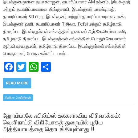
இயக்குனருமான தயாகராஜன், தயாரிப்பாளர் AM ரத்னம், இயக்குநர்
மற்றும் தயாரிப்பாளரான லிங்குசாமி, இயக்குனர் பாண்டிராஜ்,
தயாரிப்பாளர் SR பிரபு, இயக்குனர் மற்றும் தயாரிப்பாளரான சரண்,
இயக்குனர் ஹரி, தயாரிப்பாளர் T.சிவா, Fefsi மற்றும் தமிழ்நாடு
திரைப்பட இயக்குநர்கள் சங்கத்தின் தலைவர் ஆர்.கே.செல்வமணி,
தமிழ்நாடு திரைப்பட இயக்குநர்கள் சங்கத்தின் பொதுச்செயலாளர்
ஆர்.வி.உதயகுமார், தமிழ்நாடு திரைப்பட இயக்குநர்கள் சங்கத்தின்
பொருளாளர் பேரரசு உள்ளிட்ட பலர்…
F
T
W
S
ac
w
h
h
e
itt
at
ar
READ MORE
b
er
s
e
சினிமா செய்திகள்
o
A
o
p
ஹோம்பாலே ஃபிலிம்ஸ் உலகளாவிய விரிவாக்கம்:
வெளிநாட்டு விநியோகத் துறையில் புதிய
k
p
அத்தியாயத்தை தொடங்கியுள்ளது !!