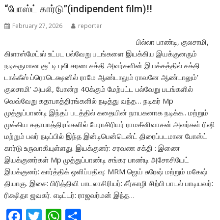
o
p
“போஸ்ட் கார்டு”(indipendent film)!!
k
p
February 27, 2026
reporter
பில்லா பாண்டி, குலசாமி,
கிளாஸ்மேட்ஸ் உட்பட பல்வேறு படங்களை இயக்கிய இயக்குனரும்
நடிகருமான குட்டி புலி சரண சக்தி அவர்களின் இயக்கத்தில் சக்தி
டாக்கீஸ் ப்ரொடெக்ஷனில் ராமே ஆண்டாலும் ராவனே ஆண்டாலும்’
குலசாமி’ அயலி, போன்ற 40க்கும் மேற்பட்ட பல்வேறு படங்களில்
வெவ்வேறு கதாபாத்திரங்களில் நடித்து வந்த… நடிகர் Mp
முத்துப்பாண்டி இந்தப் படத்தில் கதையின் நாயகனாக நடிக்க.. மற்றும்
முக்கிய கதாபாத்திரங்களில் பேராசிரியர் ராமசீனிவாசன் அவர்கள் ரிஷி
மற்றும் பலர் நடிப்பில் இந்த இன்டிபென்டென்ட் திரைப்படமான போஸ்ட்
கார்டு உருவாகியுள்ளது. இயக்குனர்: சரவண சக்தி : இணை
இயக்குனர்கள் Mp முத்துப்பாண்டி சங்கர பாண்டி அசோசியேட்
இயக்குனர்: கார்த்திக் ஒளிப்பதிவு: MRM ஜெய் சுரேஷ் மற்றும் மகேஷ்
தியாகு. இசை: பிரித்திவி பாடலாசிரியர்: சீர்காழி சிற்பி பாடல் பாடியவர்:
ரிக்ஷிதா ஜவகர். எடிட்டர்: ராஜவர்மன் இந்த…
F
T
W
S