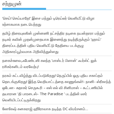
சற்றுமுன்
‘செய்! செய்யாதே!’ இசை மற்றும் டிரெய்லர் வெளியீட்டு விழா
உற்சாகமாக நடைபெற்றது
தமிழ் திரையுலகின் முன்னணி நட்சத்திர நடிகை நயன்தாரா மற்றும்
நடிகர் கவின் முதன்முறையாக இணைந்து நடித்திருக்கும் ‘ஹாய்’
திரைப்படத்தின் புதிய வெளியீட்டு தேதியை படக்குழு
அதிகாரப்பூர்வமாக அறிவித்துள்ளது
நகைச்சுவை,ஃபேண்டஸி கலந்த ‘மாஸ்டர் பிளான்’ ஃபர்ஸ்ட் லுக்
ரசிகர்களிடம் வரவேற்பு!
நரகம் கட்டவிழ்த்து விடப்படுகிறது! நெருப்பில் ஒரு புதிய சகாப்தம்
தொடங்குகிறது! இந்த வெறியாட்டத்தை காணுங்கள்!- நானி- ஸ்ரீகாந்த்
ஒடேலா- சுதாகர் செருகூரி – எஸ் எல் வி சினிமாஸ் – கூட்டணியில்
தயாரான ‘தி பாரடைஸ்- The Paradise ‘ படத்தின் டீசர்
வெளியிடப்பட்டிருக்கிறது
லோகேஷ் கனகராஜ் ஹீரோவாக நடித்த DC விமர்சனம்…