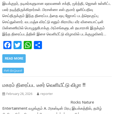
இயக்குநர், நடிகர்களுமான ஷரவணன் சக்தி, மூர்த்தி, ஜெகன் உள்ளிட்ட
பலர் நடித்திருக்கிறார்கள். பிரசன்னா எஸ் குமார் ஒளிப்பதிவு
செய்திருக்கும் இந்த திரைப்படத்தை ஷபு ஜோசப் படத்தொகுப்பு
செய்துள்ளார். வடமஞ்சு விரட்டு எனும் கிராமிய வீர விளையாட்டின்
பின்னணியில் பொழுதுபோக்கு அம்சங்களுடன் தயாராகி இருக்கும்
இந்த திரைப்படத்தின் இசை வெளியீட்டு விழாவில் படக்குழுவினர்…
F
T
W
S
ac
w
h
h
e
itt
at
ar
READ MORE
b
er
s
e
சினி-நிகழ்வுகள்
o
A
o
p
மகரம் திரைப்பட டீசர் வெளியீட்டு விழா !!
k
p
February 28, 2026
reporter
Rocks Nature
Entertainment வழங்கும் A. அகஸ்டின் பிரபு இயக்கத்தில், தமிழ்