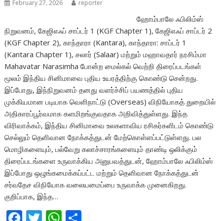
February 27, 2026
reporter
ஹோம்பாலே ஃபிலிம்ஸ்
நிறுவனம், கேஜிஎஃப் சாப்டர் 1 (KGF Chapter 1), கேஜிஎஃப் சாப்டர் 2
(KGF Chapter 2), காந்தாரா (Kantara), காந்தாரா: சாப்டர் 1
(Kantara Chapter 1), சலார் (Salaar) மற்றும் மஹாவதார் நரசிம்மா
Mahavatar Narasimha போன்ற மைல்கல் வெற்றி திரைப்படங்கள்
மூலம் இந்திய சினிமாவை புதிய உயரத்திற்கு கொண்டு சென்றது.
இப்போது, இந்நிறுவனம் தனது வளர்ச்சிப் பயணத்தில் புதிய
முக்கியமான படியாக வெளிநாட்டு (Overseas) விநியோகத் துறையில்
அதிகாரப்பூர்வமாக களமிறங்குவதாக அறிவித்துள்ளது. இந்த
விரிவாக்கம், இந்திய சினிமாவை உலகளாவிய ரசிகர்களிடம் கொண்டு
செல்லும் தெளிவான நோக்கத்துடன் மேற்கொள்ளப்பட்டுள்ளது. பல
மொழிகளையும், பல்வேறு கலாச்சாரங்களையும் தாண்டி ஒலிக்கும்
திரைப்படங்களை உருவாக்கிய அனுபவத்துடன், ஹோம்பாலே ஃபிலிம்ஸ்
இப்போது ஒழுங்கமைக்கப்பட்ட மற்றும் தெளிவான நோக்கத்துடன்
சர்வதேச விநியோக வலையமைப்பை உருவாக்க முனைகிறது.
குறிப்பாக, இந்த…
F
T
W
S