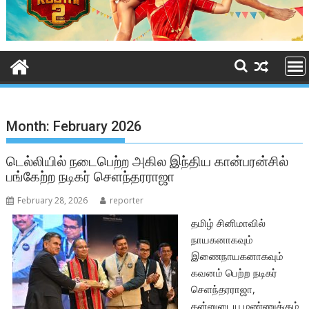
Month:
February 2026
டெல்லியில் நடைபெற்ற அகில இந்திய கான்பரன்சில்
பங்கேற்ற நடிகர் செளந்தரராஜா
February 28, 2026
reporter
தமிழ் சினிமாவில்
நாயகனாகவும்
இணைநாயகனாகவும்
கவனம் பெற்ற நடிகர்
செளந்தரராஜா,
தன்னுடைய மண்ணுக்கும்