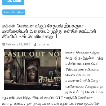
e
itt
at
ar
READ MORE
b
er
s
e
சினிமா செய்திகள்
o
A
o
p
மக்கள் செல்வன் விஜய் சேதுபதி இயக்குநர்
மணிகண்டன் இணையும் முத்து என்கிற காட்டான்
k
p
சீரிஸின் டீசர் வெளியானது !!
February 28, 2026
reporter
மக்கள் செல்வன் விஜய்
சேதுபதி நடித்துள்ள முத்து
என்கிற காட்டான் வெப்
சீரிஸின் டீசர் சமீபத்தில்
வெளியாகி சமூக
வலைதளங்களில் பெரும்
வரவேற்பைப் பெற்றுள்ளது.
ஜியோ ஸ்டார் வெளியீடாக
உருவாகியுள்ள இந்த சீரிஸ் விரைவில் OTT தளத்தில் வெளியாக
உள்ளது. டீசரில் , மூன்று வருடமாக புகார் ஏதும் வராததால் மூடப்படும்