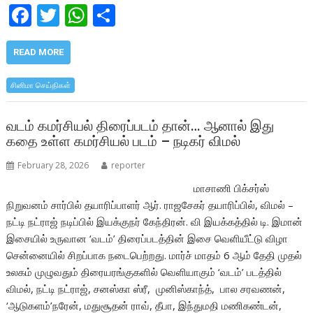
F
T
W
S
ac
w
h
h
e
itt
at
ar
READ MORE
b
er
s
e
சினிமா செய்திகள்
o
A
o
p
வடம் கமர்சியல் திரைப்படம் தான்… ஆனால் இது
கதை உள்ள கமர்சியல் படம் – நடிகர் விமல்
k
p
February 28, 2026
reporter
மாசாணி பிக்சர்ஸ்
நிறுவனம் சார்பில் தயாரிப்பாளர் ஆர். ராஜசேகர் தயாரிப்பில், விமல் –
நட்டி நட்ராஜ் நடிப்பில் இயக்குநர் கேந்திரன். வி இயக்கத்தில் டி. இமான்
இசையில் உருவான ‘வடம்’ திரைப்படத்தின் இசை வெளியீட்டு விழா
சென்னையில் சிறப்பாக நடைபெற்றது. மார்ச் மாதம் 6 ஆம் தேதி முதல்
உலகம் முழுவதும் திரையரங்குகளில் வெளியாகும் ‘வடம்’ படத்தில்
விமல், நட்டி நட்ராஜ், சனஸ்கா ஸ்ரீ, முனிஸ்காந்த், பால சரவணன்,
‘ஆடுகளம்’நரேன், மதுசூதன் ராவ், தீபா, இந்துமதி மணிகண்டன்,