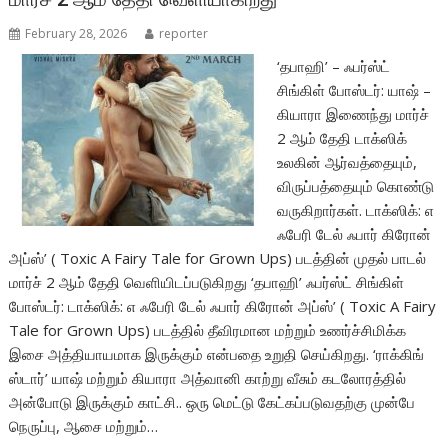
February 28, 2026
reporter
‘தபாஹி’ – ஃபர்ஸ்ட்
சிங்கிள் போஸ்டர்: யாஷ் –
கியாரா இணைந்து மார்ச்
2 ஆம் தேதி டாக்ஸிக்
உலகின் ஆர்வத்தையும்,
விருப்பத்தையும் கொண்டு
வருகிறார்கள். டாக்ஸிக்: எ
ஃபேரி டேல் ஃபார் கிரோன்
அப்ஸ்’ ( Toxic A Fairy Tale for Grown Ups) படத்தின் முதல் பாடல்
மார்ச் 2 ஆம் தேதி வெளியிடப்படுகிறது ‘தபாஹி’ ஃபர்ஸ்ட் சிங்கிள்
போஸ்டர்: டாக்ஸிக்: எ ஃபேரி டேல் ஃபார் கிரோன் அப்ஸ்’ ( Toxic A Fairy
Tale for Grown Ups) படத்தில் தீவிரமான மற்றும் உணர்ச்சிமிக்க
இசை அத்தியாயமாக இருக்கும் என்பதை உறுதி செய்கிறது. ‘ராக்கிங்
ஸ்டார்’ யாஷ் மற்றும் கியாரா அத்வானி காற்று வீசும் கடலோரத்தில்
அன்போடு இருக்கும் காட்சி.. ஒரு மெட்டு கேட்கப்படுவதற்கு முன்பே
நெருப்பு, ஆசை மற்றும்…