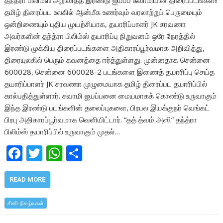
தந்த்ரா பிலிம்ஸ் அறிவித்த இரண்டு ஐயப்ப சுவாமியின் திரைப்படங்கள்!!
தமிழ் திரைப்பட உலகில் ஆன்மீக உணர்வும் வரலாற்றுப் பெருமையும்
ஒன்றிணையும் புதிய முயற்சியாக, தயாரிப்பாளர் JK சரவணா
அவர்களின் தந்த்ரா பிலிம்ஸ் தயாரிப்பு நிறுவனம் ஒரே நேரத்தில்
இரண்டு முக்கிய திரைப்படங்களை அதிகாரப்பூர்வமாக அறிவித்து,
திரையுலகில் பெரும் கவனத்தை ஈர்த்துள்ளது. முன்னதாக சென்னை
600028, சென்னை 600028-2 படங்களை இணைத் தயாரிப்பு செய்த
தயாரிப்பாளர் JK சரவணா முழுமையாக தமிழ் திரைப்பட தயாரிப்பில்
கால்பதித்துள்ளார். சுவாமி ஐயப்பனை மையமாகக் கொண்டு உருவாகும்
இந்த இரண்டு படங்களின் தலைப்புகளை, பிரபல இயக்குநர் வெங்கட்
பிரபு அதிகாரப்பூர்வமாக வெளியிட்டார். “தத் த்வம் அஸி” தந்த்ரா
பிலிம்ஸ் தயாரிப்பில் உருவாகும் முதல்…
F
T
W
S
ac
w
h
h
e
itt
at
ar
READ MORE
b
er
s
e
சினி-நிகழ்வுகள்
o
A