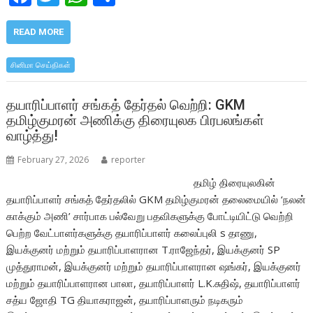
ac
w
h
h
e
itt
at
ar
READ MORE
b
er
s
e
சினிமா செய்திகள்
o
A
o
p
தயாரிப்பாளர் சங்கத் தேர்தல் வெற்றி: GKM
தமிழ்குமரன் அணிக்கு திரையுலக பிரபலங்கள்
k
p
வாழ்த்து!
February 27, 2026
reporter
தமிழ் திரையுலகின்
தயாரிப்பாளர் சங்கத் தேர்தலில் GKM தமிழ்குமரன் தலைமையில் ‘நலன்
காக்கும் அணி’ சார்பாக பல்வேறு பதவிகளுக்கு போட்டியிட்டு வெற்றி
பெற்ற வேட்பாளர்களுக்கு தயாரிப்பாளர் கலைப்புலி s தாணு,
இயக்குனர் மற்றும் தயாரிப்பாளரான T.ராஜேந்தர், இயக்குனர் SP
முத்துராமன், இயக்குனர் மற்றும் தயாரிப்பாளரான ஷங்கர், இயக்குனர்
மற்றும் தயாரிப்பாளரான பாலா, தயாரிப்பாளர் L.K.சுதிஷ், தயாரிப்பாளர்
சத்ய ஜோதி TG தியாகராஜன், தயாரிப்பாளரும் நடிகரும்