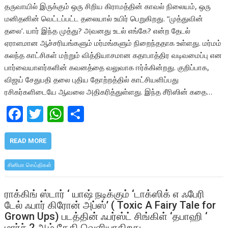
தருவாயில் இருக்கும் ஒரு சிறிய கிராமத்தின் காவல் நிலையம், ஒரு
மனிதனின் வெட்டப்பட்ட தலையால் உயிர் பெறுகிறது. “முத்துவின்
தலை’. யார் இந்த முத்து? அவனது உடல் எங்கே? என்ற தேடல்
ஏராளமான ஆச்சரியங்களும் மர்மங்களும் நிறைந்ததாக உள்ளது. மர்மம்
கலந்த காட்சிகள் மற்றும் வித்தியாசமான கதாபாத்திர வடிவமைப்பு என
பார்வையாளர்களின் கவனத்தை வலுவாக ஈர்க்கின்றது. குறிப்பாக,
விஜய் சேதுபதி தலை புதிய தோற்றத்தில் காட்சியளிப்பது
ரசிகர்களிடையே ஆவலை அதிகரித்துள்ளது. இந்த சீரிஸின் கதை…
F
T
W
S
ac
w
h
h
e
itt
at
ar
READ MORE
b
er
s
e
சினிமா செய்திகள்
o
A
o
p
ராக்கிங் ஸ்டார் ‘ யாஷ் நடிக்கும் ‘டாக்ஸிக் எ ஃபேரி
டேல் ஃபார் கிரோன் அப்ஸ்’ ( Toxic A Fairy Tale for
k
p
Grown Ups) படத்தின் ஃபர்ஸ்ட் சிங்கிள் ‘தபாஹி ‘
மார்ச் 2 ஆம் தேதி வெளியாகிறது