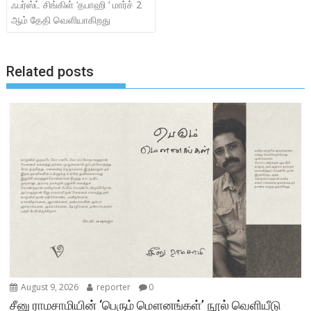
ஃபர்ஸ்ட் சிங்கிள் ‘தபாஹி ‘ மார்ச் 2
ஆம் தேதி வெளியாகிறது
Related posts
August 9, 2026
reporter
0
சீனு ராமசாமியின் ‘பெரும் மௌனங்கள்’ நூல் வெளியீடு