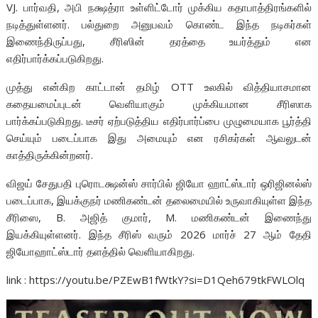
VJ. பார்வதி, அபி நக்ஷத்ரா உள்ளிட்டோர் முக்கிய கதாபாத்திரங்களில்
நடித்துள்ளனர். பல்துறை அனுபவம் கொண்ட இந்த நடிகர்கள்
இணைந்திருப்பது, சீரிஸின் தரத்தை உயர்த்தும் என
எதிர்பார்க்கப்படுகிறது.
முத்து என்கிற காட்டான் தமிழ் OTT உலகில் வித்தியாசமான
கதையமைப்புடன் வெளியாகும் முக்கியமான சீரிஸாக
பார்க்கப்படுகிறது. டீசர் ஏற்படுத்திய எதிர்பார்ப்பை முழுமையாக பூர்த்தி
செய்யும் படைப்பாக இது அமையும் என ரசிகர்கள் ஆவலுடன்
காத்திருக்கின்றனர்.
விஜய் சேதுபதி புரொடக்ஷன்ஸ் சார்பில் ஜியோ ஹாட்ஸ்டார் ஒரிஜினல்ஸ்
படைப்பாக, இயக்குநர் மணிகண்டன் தலைமையில் உருவாகியுள்ள இந்த
சீரிஸை, B. அஜித் குமார், M. மணிகண்டன் இணைந்து
இயக்கியுள்ளனர். இந்த சீரிஸ் வரும் 2026 மார்ச் 27 ஆம் தேதி
ஜியோஹாட்ஸ்டார் தளத்தில் வெளியாகிறது.
link : https://youtu.be/PZEwB1fWtkY?si=D1Qeh679tkFWLOlq