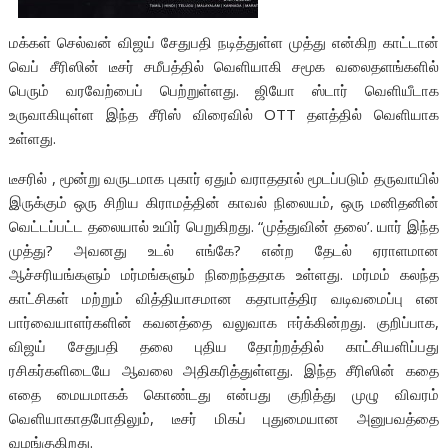
மக்கள் செல்வன் விஜய் சேதுபதி நடித்துள்ள முத்து என்கிற காட்டான்
வெப் சீரிஸின் டீசர் சமீபத்தில் வெளியாகி சமூக வலைதளங்களில்
பெரும் வரவேற்பைப் பெற்றுள்ளது. ஜியோ ஸ்டார் வெளியீடாக
உருவாகியுள்ள இந்த சீரிஸ் விரைவில் OTT தளத்தில் வெளியாக
உள்ளது.
டீசரில் , மூன்று வருடமாக புகார் ஏதும் வராததால் மூடப்படும் தருவாயில்
இருக்கும் ஒரு சிறிய கிராமத்தின் காவல் நிலையம், ஒரு மனிதனின்
வெட்டப்பட்ட தலையால் உயிர் பெறுகிறது. “முத்துவின் தலை’. யார் இந்த
முத்து? அவனது உடல் எங்கே? என்ற தேடல் ஏராளமான
ஆச்சரியங்களும் மர்மங்களும் நிறைந்ததாக உள்ளது. மர்மம் கலந்த
காட்சிகள் மற்றும் வித்தியாசமான கதாபாத்திர வடிவமைப்பு என
பார்வையாளர்களின் கவனத்தை வலுவாக ஈர்க்கின்றது. குறிப்பாக,
விஜய் சேதுபதி தலை புதிய தோற்றத்தில் காட்சியளிப்பது
ரசிகர்களிடையே ஆவலை அதிகரித்துள்ளது. இந்த சீரிஸின் கதை
எதை மையமாகக் கொண்டது என்பது குறித்து முழு விவரம்
வெளியாகாதபோதிலும், டீசர் மிகப் புதுமையான அனுபவத்தை
வழங்குகிறது.