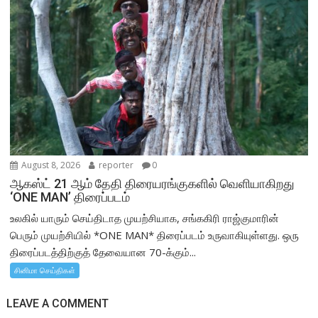
August 8, 2026
reporter
0
ஆகஸ்ட் 21 ஆம் தேதி திரையரங்குகளில் வெளியாகிறது
‘ONE MAN’ திரைப்படம்
உலகில் யாரும் செய்திடாத முயற்சியாக, சங்ககிரி ராஜ்குமாரின்
பெரும் முயற்சியில் *ONE MAN* திரைப்படம் உருவாகியுள்ளது. ஒரு
திரைப்படத்திற்குத் தேவையான 70-க்கும்...
சினிமா செய்திகள்
LEAVE A COMMENT