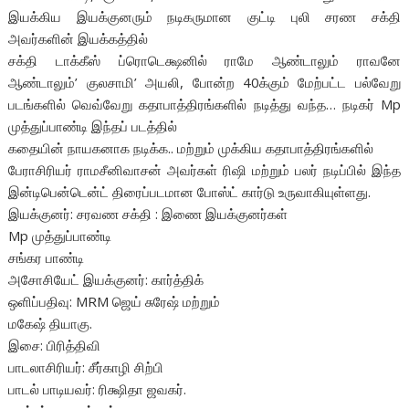
இயக்கிய இயக்குனரும் நடிகருமான குட்டி புலி சரண சக்தி
அவர்களின் இயக்கத்தில்
சக்தி டாக்கீஸ் ப்ரொடெக்ஷனில் ராமே ஆண்டாலும் ராவனே
ஆண்டாலும்’ குலசாமி’ அயலி, போன்ற 40க்கும் மேற்பட்ட பல்வேறு
படங்களில் வெவ்வேறு கதாபாத்திரங்களில் நடித்து வந்த… நடிகர் Mp
முத்துப்பாண்டி இந்தப் படத்தில்
கதையின் நாயகனாக நடிக்க.. மற்றும் முக்கிய கதாபாத்திரங்களில்
பேராசிரியர் ராமசீனிவாசன் அவர்கள் ரிஷி மற்றும் பலர் நடிப்பில் இந்த
இன்டிபென்டென்ட் திரைப்படமான போஸ்ட் கார்டு உருவாகியுள்ளது.
இயக்குனர்: சரவண சக்தி : இணை இயக்குனர்கள்
Mp முத்துப்பாண்டி
சங்கர பாண்டி
அசோசியேட் இயக்குனர்: கார்த்திக்
ஒளிப்பதிவு: MRM ஜெய் சுரேஷ் மற்றும்
மகேஷ் தியாகு.
இசை: பிரித்திவி
பாடலாசிரியர்: சீர்காழி சிற்பி
பாடல் பாடியவர்: ரிக்ஷிதா ஜவகர்.