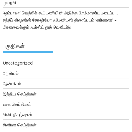
முயற்சி
‘ஷம்பாலா’ வெற்றிக் கூட்டணியின் அடுத்த பிரம்மாண்ட படைப்பு…
சந்தீப் கிஷனின் சோஷியோ ஃபேண்டஸி திரைப்படம் ‘கரிகாலா’ –
மிரளவைக்கும் ஃபர்ஸ்ட் லுக் வெளியீடு!
பகுதிகள்
Uncategorized
அரசியல்
ஆன்மிகம்
இந்திய செய்திகள்
உலக செய்திகள்
சினி-நிகழ்வுகள்
சினிமா செய்திகள்