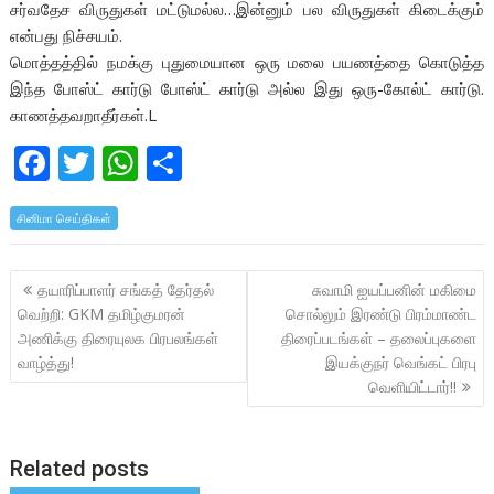
சர்வதேச விருதுகள் மட்டுமல்ல…இன்னும் பல விருதுகள் கிடைக்கும்
என்பது நிச்சயம்.
மொத்தத்தில் நமக்கு புதுமையான ஒரு மலை பயணத்தை கொடுத்த
இந்த போஸ்ட் கார்டு போஸ்ட் கார்டு அல்ல இது ஒரு-கோல்ட் கார்டு.
காணத்தவறாதீர்கள்.L
F
T
W
S
ac
w
h
h
சினிமா செய்திகள்
e
itt
at
ar
b
er
s
e
Post
தயாரிப்பாளர் சங்கத் தேர்தல்
சுவாமி ஐயப்பனின் மகிமை
o
A
navigation
வெற்றி: GKM தமிழ்குமரன்
சொல்லும் இரண்டு பிரம்மாண்ட
o
p
அணிக்கு திரையுலக பிரபலங்கள்
திரைப்படங்கள் – தலைப்புகளை
k
p
வாழ்த்து!
இயக்குநர் வெங்கட் பிரபு
வெளியிட்டார்!!
Related posts