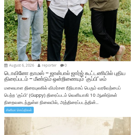
August 6, 2026
reporter
0
டொவினோ தாமஸ் – ஜான்பால் ஜார்ஜ் கூட்டணியில் புதிய
திரைப்படம் – மீண்டும் ஒன்றிணையும் ‘குப்பி’ டீம்
மலையாள திரையுலகில் விமர்சன ரீதியாகப் பெரும் வரவேற்பைப்
பெற்ற ‘குப்பி’ (Guppy) திரைப்படம் வெளியாகி 10 ஆண்டுகள்
நிறைவடைந்துள்ள நிலையில், அத்திரைப்படத்தின்...
சினிமா செய்திகள்