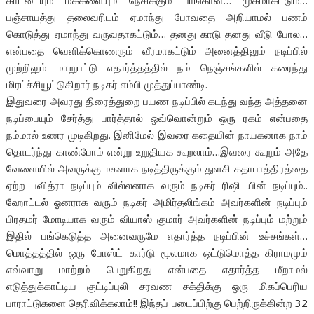
காட்டையும் மக்களையும் நேசிக்கும் பாங்கான… முகமாகட்டும்…
பஞ்சாயத்து தலைவரிடம் ஏமாந்து போவதை அறியாமல் பணம்
கொடுத்து ஏமாந்து வருவதாகட்டும்… தனது காடு தனது வீடு போல…
என்பதை வெளிக்கொணரும் வீரமாகட்டும் அனைத்திலும் நடிப்பில்
முற்றிலும் மாறுபட்டு எதார்த்தத்தில் நம் நெஞ்சங்களில் கரைந்து
மிரட்ச்சியூட்டுகிறார் நடிகர் எம்பி முத்துப்பாண்டி.
இதுவரை அவரது திரைத்துறை பயண நடிப்பில் கடந்து வந்த அத்தனை
நடிப்பையும் சேர்த்து பார்த்தால் ஒவ்வொன்றும் ஒரு ரகம் என்பதை
நம்மால் உணர முடிகிறது. இனிமேல் இவரை கதையின் நாயகனாக நாம்
தொடர்ந்து காண்போம் என்று உறுதியக கூறலாம்…இவரை கூறும் அதே
வேளையில் அவருக்கு மகளாக நடித்திருக்கும் துளசி கதாபாத்திரத்தை
ஏற்ற பவித்ரா நடிப்பும் வில்லனாக வரும் நடிகர் ரிஷி யின் நடிப்பும்..
ஹோட்டல் ஓனராக வரும் நடிகர் அமிர்தலிங்கம் அவர்களின் நடிப்பும்
பிரதமர் மோடியாக வரும் வியாஸ் குமார் அவர்களின் நடிப்பும் மற்றும்
இதில் பங்கெடுத்த அனைவருமே எதார்த்த நடிப்பின் உச்சங்கள்…
மொத்தத்தில் ஒரு போஸ்ட் கார்டு மூலமாக ஒட்டுமொத்த கிராமமும்
எவ்வாறு மாற்றம் பெறுகிறது என்பதை எதார்த்த மீறாமல்
எடுத்துக்காட்டிய குட்டிப்புலி சரவண சக்திக்கு ஒரு மிகப்பெரிய
பாராட்டுகளை தெரிவிக்கலாம்!! இந்தப் படைப்பிற்கு பெற்றிருக்கின்ற 32