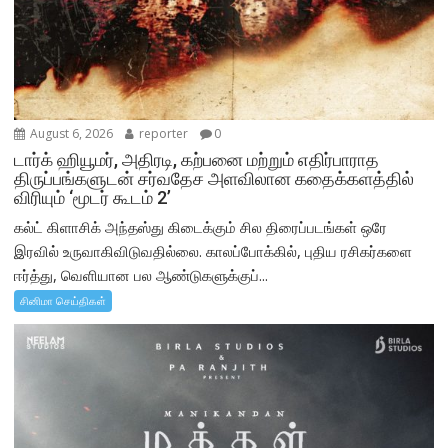
August 6, 2026
reporter
0
டார்க் ஹியூமர், அதிரடி, கற்பனை மற்றும் எதிர்பாராத
திருப்பங்களுடன் சர்வதேச அளவிலான கதைக்களத்தில்
விரியும் ‘மூடர் கூடம் 2’
கல்ட் கிளாசிக் அந்தஸ்து கிடைக்கும் சில திரைப்படங்கள் ஒரே
இரவில் உருவாகிவிடுவதில்லை. காலப்போக்கில், புதிய ரசிகர்களை
ஈர்த்து, வெளியான பல ஆண்டுகளுக்குப்...
சினிமா செய்திகள்