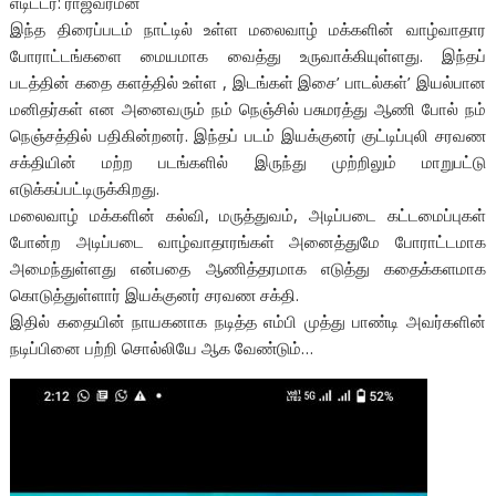
எடிட்டர்: ராஜவர்மன்
இந்த திரைப்படம் நாட்டில் உள்ள மலைவாழ் மக்களின் வாழ்வாதார
போராட்டங்களை மையமாக வைத்து உருவாக்கியுள்ளது. இந்தப்
படத்தின் கதை களத்தில் உள்ள , இடங்கள் இசை’ பாடல்கள்’ இயல்பான
மனிதர்கள் என அனைவரும் நம் நெஞ்சில் பசுமரத்து ஆணி போல் நம்
நெஞ்சத்தில் பதிகின்றனர். இந்தப் படம் இயக்குனர் குட்டிப்புலி சரவண
சக்தியின் மற்ற படங்களில் இருந்து முற்றிலும் மாறுபட்டு
எடுக்கப்பட்டிருக்கிறது.
மலைவாழ் மக்களின் கல்வி, மருத்துவம், அடிப்படை கட்டமைப்புகள்
போன்ற அடிப்படை வாழ்வாதாரங்கள் அனைத்துமே போராட்டமாக
அமைந்துள்ளது என்பதை ஆணித்தரமாக எடுத்து கதைக்களமாக
கொடுத்துள்ளார் இயக்குனர் சரவண சக்தி.
இதில் கதையின் நாயகனாக நடித்த எம்பி முத்து பாண்டி அவர்களின்
நடிப்பினை பற்றி சொல்லியே ஆக வேண்டும்…