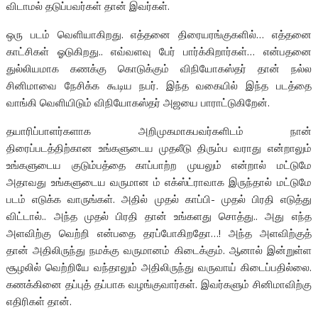
விடாமல் தடுப்பவர்கள் தான் இவர்கள்.
ஒரு படம் வெளியாகிறது. எத்தனை திரையரங்குகளில்… எத்தனை
காட்சிகள் ஓடுகிறது.. எவ்வளவு பேர் பார்க்கிறார்கள்… என்பதனை
துல்லியமாக கணக்கு கொடுக்கும் விநியோகஸ்தர் தான் நல்ல
சினிமாவை நேசிக்க கூடிய நபர். இந்த வகையில் இந்த படத்தை
வாங்கி வெளியிடும் விநியோகஸ்தர் அஜயை பாராட்டுகிறேன்.
தயாரிப்பாளர்களாக அறிமுகமாகபவர்களிடம் நான்
திரைப்படத்திற்கான உங்களுடைய முதலீடு திரும்ப வராது என்றாலும்
உங்களுடைய குடும்பத்தை காப்பாற்ற முயலும் என்றால் மட்டுமே
அதாவது உங்களுடைய வருமான ம் எக்ஸ்ட்ராவாக இருந்தால் மட்டுமே
படம் எடுக்க வாருங்கள். அதில் முதல் காப்பி- முதல் பிரதி எடுத்து
விட்டால்.. அந்த முதல் பிரதி தான் உங்களது சொத்து.. அது எந்த
அளவிற்கு வெற்றி என்பதை தரப்போகிறதோ…! அந்த அளவிற்குத்
தான் அதிலிருந்து நமக்கு வருமானம் கிடைக்கும். ஆனால் இன்றுள்ள
சூழலில் வெற்றியே வந்தாலும் அதிலிருந்து வருவாய் கிடைப்பதில்லை.
கணக்கினை தப்புத் தப்பாக வழங்குவார்கள்.‌ இவர்களும் சினிமாவிற்கு
எதிரிகள் தான்.