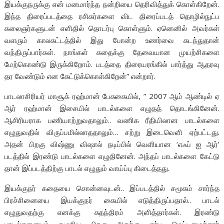
இயக்குநருக்கு என் மனமார்ந்த நன்றியை தெரிவித்துக் கொள்கிறேன்.
இந்த திரைப்படத்தை ரசிகர்களை விட திரைப்படத் தொழில்நுட்ப
கலைஞர்களுடன் எளிதில் தொடர்பு கொள்ளும். ஏனெனில் அவர்கள்
வளரும் காலகட்டத்தில் இது போன்ற உணர்வை கடந்துதான்
வந்திருப்பார்கள். நாங்கள் கதைக்கு தேவையான முயற்சிகளை
மேற்கொண்டு இருக்கிறோம். படத்தை திரையரங்கில் பார்த்து ஆதரவு
தர வேண்டும் என கேட்டுக்கொள்கிறேன்” என்றார்.
பாடலாசிரியர் மாசூக் ரஹ்மான் பேசுகையில், ” 2007 ஆம் ஆண்டில் ஏ
ஆர் ரஹ்மான் இசையில் பாடல்களை எழுதத் தொடங்கினேன்.
ஆசிரியராக பணியாற்றுவதாலும்.. வணிக ரீதியிலான பாடல்களை
எழுதுவதில் விருப்பமில்லாததாலும்… சற்று இடைவெளி ஏற்பட்டது.‌
அதன் பிறகு விஷ்ணு விஷால் நடிப்பில் வெளியான ‘எஃப் ஐ ஆர்’
படத்தில் இரண்டு பாடல்களை எழுதினேன். அந்தப் பாடல்களை கேட்டு
தான் இப்படத்திற்கு பாடல் எழுதும் வாய்ப்பு கிடைத்தது.
இயக்குநர் கதையை சொன்னவுடன்.. இப்படத்தில் சமூகம் சார்ந்த
பிரச்சினையை இயக்குநர் கையில் எடுத்திருப்பதால்.. பாடல்
எழுதுவதற்கு எனக்கு சுதந்திரம் அளித்தார்கள். இரண்டு