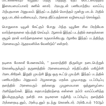
பாடல்களையும் எழுதிய பிறகு அதற்கு ஏற்ப மெட்டமைத்தார்
இசையமைப்பாளர் சுனில் லாசர். அவருடன் பணியாற்றிய வாய்ப்பு
அற்புதமான அனுபவம். இந்தப் படத்தில் மொத்தம் மூன்று பாடல். அதில்
ஒரு பாடலில் வலியையும், அதை தீர்ப்பதற்கான வழியையும் சொல்லும்.
பொதுவாக டியூன் கேட்கும் போது அந்த டியூனே சில பிரத்யேக
வார்த்தைகளை உற்பத்தி செய்யும். ஆனால் இந்தப் படத்தில் கதைக்கான
சூழல் தான் வார்த்தைகளை உருவாக்கியது. ஆகவே இந்தப் படத்திற்கு
அனைவரும் ஆதரவளிக்க வேண்டும்” என்றார்.
நடிகை மேகாலீ பேசுகையில், ” நவராத்திரி திருவிழா நடைபெற்றுக்
கொண்டிருக்கும் தருணத்தில் அனைவரையும் சந்திப்பதில் மகிழ்ச்சி
அடைகிறேன். இறுதி முயற்சி இது ஒரு கூட்டு முயற்சி. இந்தப் படத்தில்
பணியாற்றிய அனுபவம் அழகானது. மறக்க முடியாதது. படப்பிடிப்பு
தளத்தில் அனைவரும் தங்களது முழுமையான ஒத்துழைப்பை
அளித்தார்கள். இந்த கதாபாத்திரத்தை என்னை நம்பி வாய்ப்பளித்த
இயக்குநருக்கு நன்றி.‌ சக நடிகரான ரஞ்சித் படப்பிடிப்பு தளத்தில்
அக்கறையுடனும், அன்புடனும் நடந்து கொண்டார். அக்டோபர் 10ஆம்