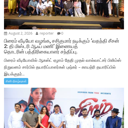
August 2, 2026
reporter
0
பிரைம் வீடியோ வழங்க, சசிகுமார் நடிக்கும் ‘வதந்தி சீசன்
2: தி மிஸ்டரி ஆஃப் மணி’ இணையத்
தொடரின் பத்திரிகையாளர் சந்திப்பு.
பிரைம் வீடியோவில் ஆகஸ்ட் ஏழாம் தேதி முதல் வால்வாட்சர் பிலிம்ஸ்
நிறுவனம் சார்பில் தயாரிப்பாளர்கள் புஷ்கர் – காயத்ரி தயாரிப்பில்
இயக்குநர்...
சினி-நிகழ்வுகள்