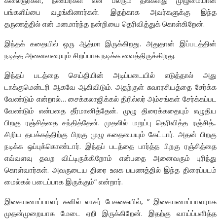
கலைஞர்கள், நண்பர்கள் என பலரும் தங்களது முழுமையான
பங்களிப்பை வழங்கினார்கள். இதற்காக அவர்களுக்கு இந்த
தருணத்தில் என் மனமார்ந்த நன்றியை தெரிவித்துக் கொள்கிறேன்.
இந்தக் கதையில் ஒரு ஆத்மா இருக்கிறது. அதுதான் இப்படத்தின்
நடித்த அனைவரையும் சிறப்பாக நடிக்க வைத்திருக்கிறது.
இந்தப் படத்தை செய்தியின் அடிப்படையில் எடுத்தால் அது
டாக்குமென்டரி ஆகவே ஆகிவிடும். அதற்குள் சுவாரசியத்தை சேர்க்க
வேண்டும் என்றால்… சைக்கலாஜிக்கல் திரில்லர் அம்சங்கள் சேர்க்கப்பட
வேண்டும் என்பதை தீர்மானித்தேன். முழு திரைக்கதையும் எழுதிய
பிறகு ரஞ்சித்தை சந்தித்தேன். முதலில் மறுப்பு தெரிவித்த ரஞ்சித்..
சிறிய தயக்கத்திற்கு பிறகு முழு கதையையும் கேட்டார். அதன் பிறகு
நடிக்க ஒப்புக்கொண்டார். இந்தப் படத்தை பார்த்த பிறகு ரஞ்சித்தை
எவ்வளவு தவற விட்டிருக்கிறோம் என்பதை அனைவரும் புரிந்து
கொள்வார்கள். அவருடைய திரை உலக பயணத்தில் இந்த திரைப்படம்
மைல்கல் படைப்பாக இருக்கும்” என்றார்.
இசையமைப்பாளர் சுனில் லாசர் பேசுகையில், ” இசையமைப்பாளராக
முதன்முறையாக மேடை ஏறி இருக்கிறேன். இதற்கு வாய்ப்பளித்த