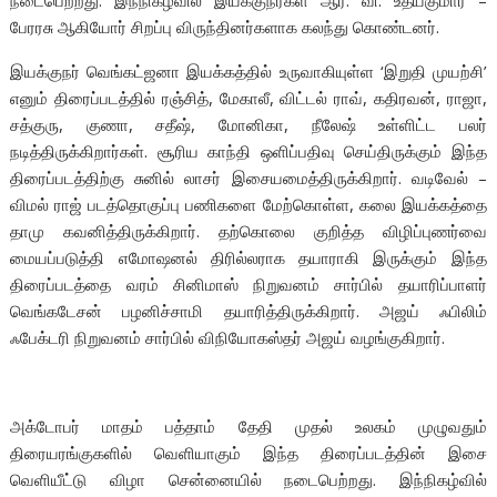
நடைபெற்றது. இந்நிகழ்வில் இயக்குநர்கள் ஆர். வி. உதயகுமார் –
பேரரசு ஆகியோர் சிறப்பு விருந்தினர்களாக கலந்து கொண்டனர்.
இயக்குநர் வெங்கட்ஜனா இயக்கத்தில் உருவாகியுள்ள ‘இறுதி முயற்சி’
எனும் திரைப்படத்தில் ரஞ்சித், மேகாலீ, விட்டல் ராவ், கதிரவன், ராஜா,
சத்குரு, குணா, சதீஷ், மோனிகா, நீலேஷ் உள்ளிட்ட பலர்
நடித்திருக்கிறார்கள். சூரிய காந்தி ஒளிப்பதிவு செய்திருக்கும் இந்த
திரைப்படத்திற்கு சுனில் லாசர் இசையமைத்திருக்கிறார். வடிவேல் –
விமல் ராஜ் படத்தொகுப்பு பணிகளை மேற்கொள்ள, கலை இயக்கத்தை
தாமு கவனித்திருக்கிறார். தற்கொலை குறித்த விழிப்புணர்வை
மையப்படுத்தி எமோஷனல் திரில்லராக தயாராகி இருக்கும் இந்த
திரைப்படத்தை வரம் சினிமாஸ் நிறுவனம் சார்பில் தயாரிப்பாளர்
வெங்கடேசன் பழனிச்சாமி தயாரித்திருக்கிறார். அஜய் ஃபிலிம்
ஃபேக்டரி நிறுவனம் சார்பில் விநியோகஸ்தர் அஜய் வழங்குகிறார்.
அக்டோபர் மாதம் பத்தாம் தேதி முதல் உலகம் முழுவதும்
திரையரங்குகளில் வெளியாகும் இந்த திரைப்படத்தின் இசை
வெளியீட்டு விழா சென்னையில் நடைபெற்றது. இந்நிகழ்வில்