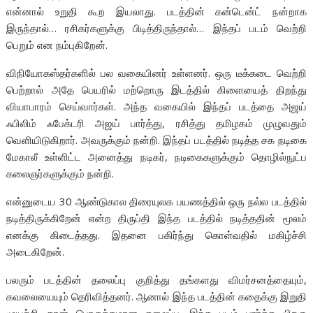
என்னால் உறுதி கூற இயலாது. படத்தின் கன்டென்ட் நன்றாக
இருந்தால்… ரசிகர்களுக்கு பிடித்திருந்தால்… இந்தப் படம் வெற்றி
பெறும் என நம்புகிறேன்.
விநியோகஸ்தர்களில் பல வகையினர் உள்ளனர். ஒரு டீக்கடை வெற்றி
பெற்றால் அதே பெயரில் மற்றொரு இடத்தில் கிளையைத் திறந்து
வியாபாரம் செய்வார்கள். அந்த வகையில் இந்தப் படத்தை அஜய்
ஃபிலிம் ஃபேக்டரி அஜய் பார்த்து, ரசித்து தமிழகம் முழுவதும்
வெளியிடுகிறார். அவருக்கும் நன்றி. இந்தப் படத்தில் நடித்த சக நடிகை
மேகாலீ உள்ளிட்ட அனைத்து நடிகர், நடிகைகளுக்கும் தொழில்நுட்ப
கலைஞர்களுக்கும் நன்றி.
என்னுடைய 30 ஆண்டுகால திரையுலக பயணத்தில் ஒரு நல்ல படத்தில்
நடித்திருக்கிறேன் என்ற திருப்தி இந்த படத்தில் நடித்ததின் மூலம்
எனக்கு கிடைத்தது. இதனை பகிர்ந்து கொள்வதில் மகிழ்ச்சி
அடைகிறேன்.
பலரும் படத்தின் தலைப்பு குறித்து தங்களது விமர்சனத்தையும்,
கவலையையும் தெரிவித்தனர். ஆனால் இந்த படத்தின் கதைக்கு இறுதி