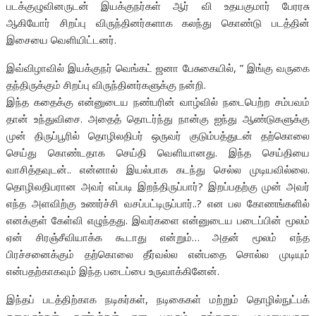
படக்குழுவினருடன் இயக்குநர்கள் ஆர் வி உதயகுமார் பேரரசு
ஆகியோர் சிறப்பு விருந்தினர்களாக கலந்து கொண்டு படத்தின்
இசையை வெளியிட்டனர்.
இவ்விழாவில் இயக்குநர் வெங்கட் ஜனா பேசுகையில், ” இங்கு வருகை
தந்திருக்கும் சிறப்பு விருந்தினர்களுக்கு நன்றி.
இந்த கதைக்கு என்னுடைய நண்பரின் வாழ்வில் நடைபெற்ற சம்பவம்
தான் உந்துவிசை. அதைத் தொடர்ந்து நான்கு ஐந்து ஆண்டுகளுக்கு
முன் திருப்பூரில் தொழிலதிபர் ஒருவர் குடும்பத்துடன் தற்கொலை
செய்து கொண்டதாக செய்தி வெளியானது. இந்த செய்தியை
வாசித்தவுடன்.. என்னால் இயல்பாக கடந்து செல்ல முடியவில்லை.
தொழிலதிபரான அவர் எப்படி இறந்திருப்பார்? இறப்பதற்கு முன் அவர்
எந்த அளவிற்கு உணர்ச்சி வசப்பட்டிருப்பார்..? என பல கோணங்களில்
எனக்குள் கேள்வி எழுந்தது. இவர்களை என்னுடைய படைப்பின் மூலம்
ஏன் சிரஞ்சீவியாக்க கூடாது என்றும்… அதன் மூலம் எந்த
பிரச்சனைக்கும் தற்கொலை தீர்வல்ல என்பதை சொல்ல முடியும்
என்பதற்காகவும் இந்த படைப்பை உருவாக்கினேன்.
இந்தப் படத்திற்காக நடிகர்கள், நடிகைகள் மற்றும் தொழில்நுட்பக்