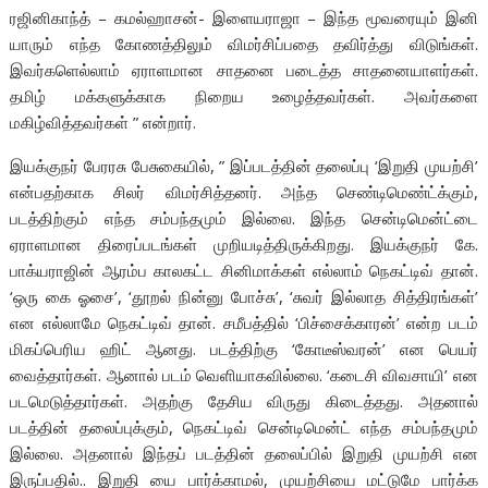
ரஜினிகாந்த் – கமல்ஹாசன்- இளையராஜா – இந்த மூவரையும் இனி
யாரும் எந்த கோணத்திலும் விமர்சிப்பதை தவிர்த்து விடுங்கள்.
இவர்களெல்லாம் ஏராளமான சாதனை படைத்த சாதனையாளர்கள்.
தமிழ் மக்களுக்காக நிறைய உழைத்தவர்கள். அவர்களை
மகிழ்வித்தவர்கள் ” என்றார்.
இயக்குநர் பேரரசு பேசுகையில், ” இப்படத்தின் தலைப்பு ‘இறுதி முயற்சி’
என்பதற்காக சிலர் விமர்சித்தனர்.‌ அந்த செண்டிமெண்ட்க்கும்,
படத்திற்கும் எந்த சம்பந்தமும் இல்லை. இந்த சென்டிமென்ட்டை
ஏராளமான திரைப்படங்கள் முறியடித்திருக்கிறது.‌ இயக்குநர் கே.
பாக்யராஜின் ஆரம்ப காலகட்ட சினிமாக்கள் எல்லாம் நெகட்டிவ் தான்.
‘ஒரு கை ஓசை’, ‘தூறல் நின்னு போச்சு’, ‘சுவர் இல்லாத சித்திரங்கள்’
என எல்லாமே நெகட்டிவ் தான். சமீபத்தில் ‘பிச்சைக்காரன்’ என்ற படம்
மிகப்பெரிய ஹிட் ஆனது. படத்திற்கு ‘கோடீஸ்வரன்’ என பெயர்
வைத்தார்கள். ஆனால் படம் வெளியாகவில்லை. ‘கடைசி விவசாயி’ என
படமெடுத்தார்கள். அதற்கு தேசிய விருது கிடைத்தது. அதனால்
படத்தின் தலைப்புக்கும், நெகட்டிவ் சென்டிமென்ட் எந்த சம்பந்தமும்
இல்லை. அதனால் இந்தப் படத்தின் தலைப்பில் இறுதி முயற்சி என
இருப்பதில்.. இறுதி யை பார்க்காமல், முயற்சியை மட்டுமே பார்க்க