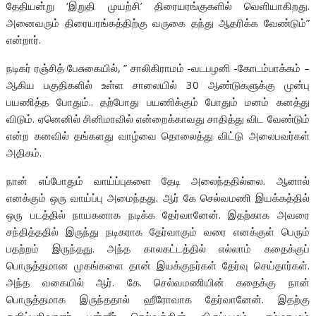
தேதியன்று ‘இறுதி முயற்சி’ திரையரங்குகளில் வெளியாகிறது.
அனைவரும் திரையரங்கத்திற்கு வருகை தந்து ஆதரிக்க வேண்டும்”
என்றார்.
நடிகர் ரஞ்சித் பேசுகையில், ” சாலிகிராமம் -வடபழனி -கோடம்பாக்கம் –
ஆகிய பகுதிகளில் உள்ள சாலையில் 30 ஆண்டுகளுக்கு முன்பு
பயணித்த போதும்.. தற்போது பயணிக்கும் போதும் மனம் கனத்து
விடும். ஏனெனில் சினிமாவில் என்றைக்காவது சாதித்து விட வேண்டும்
என்ற கனவில் தங்களது வாழ்வை தொலைத்து விட்டு அலைபவர்கள்
அதிகம்.
நான் எப்போதும் வாய்ப்புகளை தேடி அலைந்ததில்லை. ஆனால்
எனக்கும் ஒரு வாய்ப்பு அமைந்தது. ஆர் கே செல்வமணி இயக்கத்தில்
ஒரு படத்தில் நாயகனாக நடிக்க தேர்வானேன். இதற்காக அவரை
சந்தித்ததில் இருந்து நடிகராக தேர்வாகும் வரை எனக்குள் பெரும்
பதற்றம் இருந்தது. அந்த காலகட்டத்தில் எல்லாம் கதைக்குப்
பொருத்தமான முகங்களை தான் இயக்குநர்கள் தேர்வு செய்தார்கள்.
அந்த வகையில் ஆர். கே. செல்வமணியின் கதைக்கு நான்
பொருத்தமாக இருந்ததால் ஹீரோவாக தேர்வானேன். இதற்கு