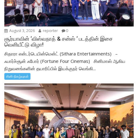
August 3, 2026
reporter
0
சூர்யாவின் ‘விஸ்வநாத் & சன்ஸ் ‘ படத்தின் இசை
வெளியீட்டு விழா!
சிதாரா என்டர்டெயின்மென்ட் (Sithara Entertainments) –
ஃபார்ச்சூன் ஃபோர் (Fortune Four Cinemas) சினிமாஸ் ஆகிய
நிறுவனங்களின் தயாரிப்பில் இயக்குநர் வெங்கி...
சினி-நிகழ்வுகள்