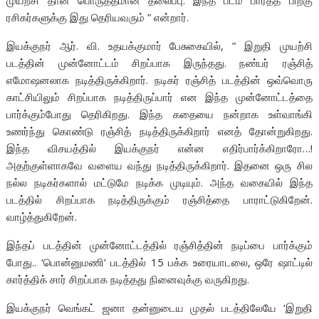
முயற்சி தான் பொருத்தமான தலைப்பு. இந்த படம் பார்த்த பிறகு
ரசிகர்களுக்கு இது தெரியவரும் ” என்றார்.
இயக்குநர் ஆர். வி. உதயக்குமார் பேசுகையில், ” இறுதி முயற்சி
படத்தின் முன்னோட்டம் சிறப்பாக இருந்தது. நண்பர் ரஞ்சித்
எமோஷனலாக நடித்திருக்கிறார். நடிகர் ரஞ்சித் படத்தின் ஒவ்வொரு
காட்சியிலும் சிறப்பாக நடித்திருப்பார் என இந்த முன்னோட்டத்தை
பார்க்கும்போது தெரிகிறது. இந்த கதையை நன்றாக உள்வாங்கி
உணர்ந்து கொண்டு ரஞ்சித் நடித்திருக்கிறார் எனத் தோன்றுகிறது.
இந்த விசயத்தில் இயக்குநர் என்ன எதிர்பார்க்கிறாரோ…!
அதற்குள்ளாகவே வளைய வந்து நடித்திருக்கிறார். இதனை ஒரு சில
நல்ல நடிகர்களால் மட்டுமே நடிக்க முடியும். அந்த வகையில் இந்த
படத்தில் சிறப்பாக நடித்திருக்கும் ரஞ்சித்தை பாராட்டுகிறேன்.
வாழ்த்துகிறேன்.
இந்தப் படத்தின் முன்னோட்டத்தில் ரஞ்சித்தின் நடிப்பை பார்க்கும்
போது.. ‘பொன்னுமணி’ படத்தில் 15 பக்க உரையாடலை, ஒரே ஷாட்டில்
கார்த்திக் சார் சிறப்பாக நடித்தது நினைவுக்கு வருகிறது.
இயக்குநர் வெங்கட் ஜனா தன்னுடைய முதல் படத்திலேயே ‘இறுதி