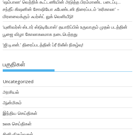
‘ஷம்பாலா’ வெற்றிக் கூட்டணியின் அடுத்த பிரம்மாண்ட படைப்பு…
சந்தீப் கிஷனின் சோஷியோ ஃபேண்டஸி திரைப்படம் ‘கரிகாலா’ –
மிரளவைக்கும் ஃபர்ஸ்ட் லுக் வெளியீடு!
‘யுனிவர்ஸ் ஸ்டார் ஸ்டுடியோஸ்’ தயாரிப்பில் உருவாகும் முதல் படத்தின்
பூஜை விழா கோலாகலமாக நடைபெற்றது
‘ஜி.டி.என்.’ திரைப்படத்தின் ப்ரீ ரிலீஸ் நிகழ்வு!
பகுதிகள்
Uncategorized
அரசியல்
ஆன்மிகம்
இந்திய செய்திகள்
உலக செய்திகள்
சினி-நிகழ்வுகள்