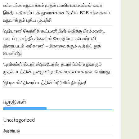
உள்ளடக்க உருவாக்கம் முதல் வணிகமயமாக்கல் வரை
இந்திய திரைப்படத் துறைக்கான தேசிய B2B சந்தையை
உருவாக்கும் புதிய முயற்சி
‘ஷம்பாலா’ வெற்றிக் கூட்டணியின் அடுத்த பிரம்மாண்ட
படைப்பு… சந்தீப் கிஷனின் சோஷியோ ஃபேண்டஸி
திரைப்படம் ‘கரிகாலா’ – மிரளவைக்கும் ஃபர்ஸ்ட் லுக்
வெளியீடு!
‘யுனிவர்ஸ் ஸ்டார் ஸ்டுடியோஸ்’ தயாரிப்பில் உருவாகும்
முதல் படத்தின் பூஜை விழா கோலாகலமாக நடைபெற்றது
‘ஜி.டி.என்.’ திரைப்படத்தின் ப்ரீ ரிலீஸ் நிகழ்வு!
பகுதிகள்
Uncategorized
அரசியல்