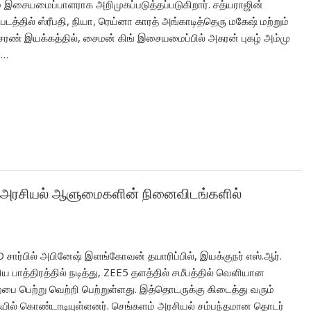
ூலம் இசையமைப்பாளராக அறிமுகப்படுத்தப்படுகிறார். சத்யராஜின்
டத்தில் ஸ்ரீபதி, நியா, ரெய்னா காரத் அங்காடித்தெரு மகேஷ் மற்றும்
ீஷ் சரண் இயக்கத்தில், சைமன் கிங் இசையமைப்பில் அசுரன் புகழ் அம்மு
ள…
அரசியல் ஆளுமைகளின் நினைவிடங்களில்
சார்பில் அபினேஷ் இளங்கோவன் தயாரிப்பில், இயக்குநர் எஸ்.ஆர்.
பாத்திரத்தில் நடித்து, ZEE5 தளத்தில் சமீபத்தில் வெளியான
ை பெற்று வெற்றி பெற்றுள்ளது. இத்தொடருக்கு கிடைத்து வரும்
யில் கொண்டாடியுள்ளனர். செங்களம் அரசியல் சம்பந்தமான தொடர்