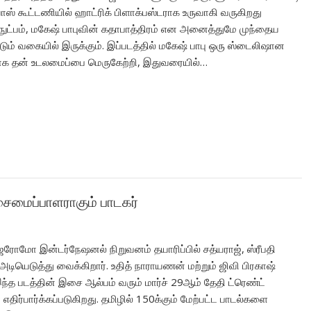
ிவாஸ் கூட்டணியில் ஹாட்ரிக் பிளாக்பஸ்டராக உருவாகி வருகிறது
ுட்பம், மகேஷ் பாபுவின் கதாபாத்திரம் என அனைத்துமே முந்தைய
் வகையில் இருக்கும். இப்படத்தில் மகேஷ் பாபு ஒரு ஸ்டைலிஷான
ிற்காக தன் உடலமைப்பை மெருகேற்றி, இதுவரையில்…
இசைமைப்பாளராகும் பாடகர்
ஜெரோமோ இன்டர்நேஷனல் நிறுவனம் தயாரிப்பில் சத்யராஜ், ஸ்ரீபதி
டியெடுத்து வைக்கிறார். உதித் நாராயணன் மற்றும் ஜிவி பிரகாஷ்
த படத்தின் இசை ஆல்பம் வரும் மார்ச் 29ஆம் தேதி ட்ரெண்ட்
 எதிர்பார்க்கப்படுகிறது. தமிழில் 150க்கும் மேற்பட்ட பாடல்களை