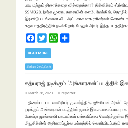
பாபு மற்றும் திரைக்கதை வித்தைக்காரர் திரிவிக்ரம் ஸ்ரீன
SSMB28. இந்த முறை, கதையின் களம், மேக்கிங், தொழில்ந
இரண்டு படங்களை விட அட்டகாசமாக ரசிகர்கள் கொண்டாடும
கதாபாத்திரத்தில் நடிக்கிறார். மேலும் அவர் இந்த படத்த
F
T
W
S
ac
w
h
h
e
itt
at
ar
READ MORE
b
er
s
e
சினிமா செய்திகள்
o
A
o
p
சத்யராஜ் நடிக்கும் ‘அங்காரகன்’ படத்தில் 
k
p
March 28, 2023
reporter
திரைப்பட பாடலாசிரியர் கு.கார்த்திக், ஜூலியன் அண்ட் 
நடிக்கும் அங்காரகன் படத்தின் மூலம் இசையமைப்பாளராக அ
போன்ற முன்னணி பாடகர்கள் பங்களிப்பை கொடுத்துள்ள இந்
மியூசிக்கின் அதிகாரப்பூர்வ பக்கத்தில் வெளியிடப்படும் என