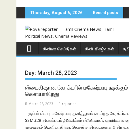
Skip
to
Thursday, August 6, 2026
Recent posts
content
சினிமா செய்திகள்
சினி-நிகழ்வுகள்
தம
Day:
March 28, 2023
ஸ்டைலிஷான கேரக்டரில் மகேஷ்பாபு நடிக்க
வெளியாகிறது
March 28, 2023
reporter
சூப்பர் ஸ்டார் மகேஷ் பாபு தனித்துவம் வாய்ந்த கேரக்டர்க
SSMB28 திரைப்படம் திரிவிக்ரம் ஸ்ரீனிவாஸ், ஹாரிகா &
முழுவதும் வெளியாகிறது. தெலுங்கு திரையுலகை அதிர வைத்த