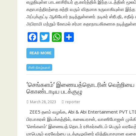
எழுதியுள்ள பாடலாசிரியர் கு.கார்த்திக் இந்த படத்தின் ம
கதாபாத்திரத்தை சுற்றி வரும் விதமாக உருவாகியுள்ள இந்த ப
அப்புக்குட்டி ஆகியோர் நடித்துள்ளனர். நடிகர் ஸ்ரீபதி, சத
அபிராமி மற்றும் கோமல் சர்மா கதாநாயகிகளாக நடித்துள்
F
T
W
S
ac
w
h
h
e
itt
at
ar
READ MORE
b
er
s
e
சினி-நிகழ்வுகள்
o
A
o
p
‘செங்களம்’ இணையத்தொடரின் வெற்றியை 
கொண்டாடிய படக்குழு
k
p
March 28, 2023
reporter
ZEE5 தளம் வழங்க, Abi & Abi Entertainment PVT LTD 
பிரபாகரன் இயக்கத்தில், கலையரசன், வாணிபோஜன் முக்கிய 
‘செங்களம்’ இணையத் தொடர் ரசிகர்களிடம் பெரும் வரவேற்ப
மாபெரும் வரவேற்பை படக்குழுவினர் வித்தியாசமான வகை