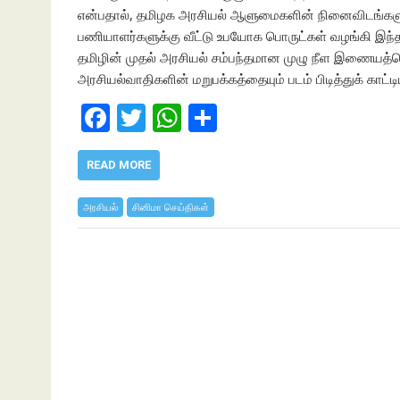
என்பதால், தமிழக அரசியல் ஆளுமைகளின் நினைவிடங்களுக்
பணியாளர்களுக்கு வீட்டு உபயோக பொருட்கள் வழங்கி இ
தமிழின் முதல் அரசியல் சம்பந்தமான முழு நீள இணையத்
அரசியல்வாதிகளின் மறுபக்கத்தையும் படம் பிடித்துக் கா
F
T
W
S
ac
w
h
h
e
itt
at
ar
READ MORE
b
er
s
e
அரசியல்
சினிமா செய்திகள்
o
A
o
p
k
p