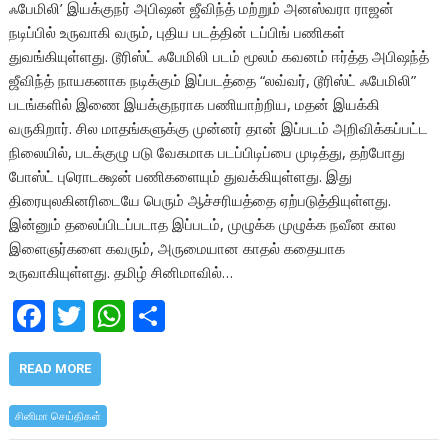
ஃபேமிலி’ இயக்குநர் அபிஷன் ஜீவிந்த் மற்றும் அனஸ்வரா ராஜன்
நடிப்பில் உருவாகி வரும், புதிய படத்தின் டப்பிங் பணிகள்
துவங்கியுள்ளது. டூரிஸ்ட் ஃபேமிலி படம் மூலம் கவனம் ஈர்த்த அபிஷந்த்
ஜீவிந்த் நாயகனாக நடிக்கும் இப்படத்தை “லவ்வர், டூரிஸ்ட் ஃபேமிலி”
படங்களில் இணை இயக்குநராக பணியாற்றிய, மதன் இயக்கி
வருகிறார். சில மாதங்களுக்கு முன்னர் தான் இப்படம் அறிவிக்கப்பட்ட
நிலையில், படக்குழு படு வேகமாக படப்பிடிப்பை முடித்து, தற்போது
போஸ்ட் புரொடக்ஷன் பணிகளையும் துவக்கியுள்ளது. இது
திரையுலகினரிடையே பெரும் ஆச்சரியத்தை ஏற்படுத்தியுள்ளது.
இன்னும் தலைப்பிடப்படாத இப்படம், முழுக்க முழுக்க நவீன கால
இளைஞர்களை கவரும், அருமையான காதல் கதையாக
உருவாகியுள்ளது. தமிழ் சினிமாவில்…
F
T
W
S
ac
w
h
h
e
itt
at
ar
READ MORE
b
er
s
e
சினிமா செய்திகள்
o
A