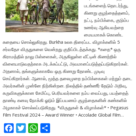
படங்களைத் தொடர்ந்து,
கிணறு குழந்தைத்தனம்,
நட்பு, நம்பிக்கை, குடும்ப
உணர்வு ஆகியவற்றை
மையமாகக் கொண்ட
கதையை சொல்லுகிறது. Burkha உலக திரைப்பட விழாக்களில் 5
சர்வதேச விருதுகளை வென்றது குறிப்பிடத்தக்கது. *கதை* ஒரு
கிராமத்தில் நாலு பிள்ளைகள், அருகிலுள்ள வீட்டின் கிணற்றில்
விளையாடுவதற்காக அடக்கப்பட்டு, அவமானப்படுத்தப்படுகிறார்கள்.
அதனால், தங்களுக்காகவே ஒரு கிணறு தோண்ட முடிவு
செய்கிறார்கள். ஆனால், மூத்த தலைமுறை நம்பிக்கைகள் மற்றும் தடை
அவர்களின் முன்னே நிற்கின்றன. நிலத்தில் தண்ணீர் தேடும் அறிவு,
கருவிகளுக்கான சேமிப்பு, பெரியவர்களை நம்ப வைப்பது, பயத்தைத்
தாண்டி கனவு நோக்கி ஓடும் இப்பயணம் குழந்தைகளின் கண்களில்
அழகாகச் சொல்லப்படுகிறது. *விருதுகள் & விழாக்கள்* • Pegasus
Film Festival 2024 – Award Winner • Accolade Global Film…
F
T
W
S