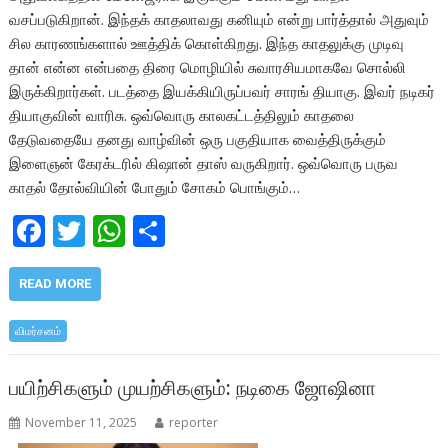
வசப்படுகிறான். இந்தக் காதலாவது கனியும் என்று பார்த்தால் அதுவும்
சில காரணங்களால் ஊத்திக் கொள்கிறது. இந்த காதலுக்கு முடிவு
தான் என்ன என்பதை திரை மொழியில் சுவாரசியமாகவே சொல்லி
இருக்கிறார்கள். படத்தை இயக்கியிருப்பவர் சாரங் தியாகு. இவர் நடிகர்
தியாகுவின் வாரிசு. ஒவ்வொரு காலகட்டத்திலும் காதலை
தேடுவதையே தனது வாழ்வின் ஒரு பகுதியாக வைத்திருக்கும்
இளைஞன் கேரக்டரில் கிஷான் தாஸ் வருகிறார். ஒவ்வொரு பருவ
காதல் தோல்வியின் போதும் சோகம் பொங்கும்…
F
T
W
S
ac
w
h
h
e
itt
at
ar
READ MORE
b
er
s
e
விமர்சனம்
o
A
o
p
பயிற்சிகளும் முயற்சிகளும்: நடிகை ஜோஷினா
k
p
November 11, 2025
reporter