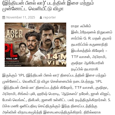
(இந்தியன் பீனல் லா)’ படத்தின் இசை மற்றும்
k
p
முன்னோட்ட வெளியீட்டு விழா
November 11, 2025
reporter
ராதா ஃபிலிம்
இன்டர்நேஷனல் நிறுவனம்
சார்பில் G. R. மதன் குமார்
தயாரிப்பில் கருணாநிதி
இயக்கத்தில் கிஷோர் –
TTF வாசன், அபிராமி,
குஷிதா ஆகியோரின்
நடிப்பில் தயாராகி
இருக்கும் ‘IPL (இந்தியன் பீனல் லா)’ திரைப்படத்தின் இசை மற்றும்
முன்னோட்ட வெளியீட்டு விழா சென்னையில் நடைபெற்றது. ‘IPL
-இந்தியன் பீனல் லா’ திரைப்படத்தில் கிஷோர், TTF வாசன், குஷிதா,
அபிராமி, சிங்கம் புலி, ஹரிஷ் பெராடி, ‘ஆடுகளம்’ நரேன், ஜான் விஜய்,
போஸ் வெங்கட், திலீபன், ஜனனி உள்ளிட்ட பலர் நடித்திருக்கிறார்கள். S.
பிச்சு மணி ஒளிப்பதிவு செய்திருக்கும் இந்த திரைப்படத்திற்கு
அஸ்வின் விநாயகமூர்த்தி இசையமைத்திருக்கிறார். திரில்லராக