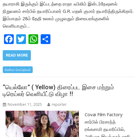
தயாராகி இருக்கும் இப்படத்தை ராதா ஃபிலிம் இன்டர்நேஷனல்
நிறுவனம் சார்பில் தயாரிப்பாளர் G.R. மதன் குமார் தயாரித்திருக்கிறார்.
இம்மாதம் 28ம் தேதி உலகம் முழுவதும் திரையரங்குகளில்
வெளியாகும்…
F
T
W
S
ac
w
h
h
e
itt
at
ar
READ MORE
b
er
s
e
சினிமா செய்திகள்
o
A
o
p
“யெல்லோ” ( Yellow) திரைப்பட இசை மற்றும்
டிரெய்லர் வெளியீட்டு விழா !!
k
p
November 11, 2025
reporter
Covai Film Factory
சார்பில் பிரசாந்த்
ரங்கசாமி தயாரிப்பில்,
அறிமுக இயக்குநர் ஹரி