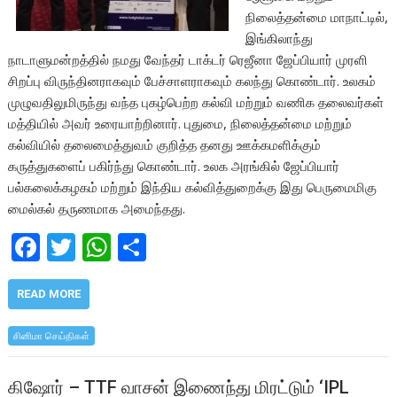
நிலைத்தன்மை மாநாட்டில்,
இங்கிலாந்து
நாடாளுமன்றத்தில் நமது வேந்தர் டாக்டர் ரெஜீனா ஜேப்பியார் முரளி
சிறப்பு விருந்தினராகவும் பேச்சாளராகவும் கலந்து கொண்டார். உலகம்
முழுவதிலுமிருந்து வந்த புகழ்பெற்ற கல்வி மற்றும் வணிக தலைவர்கள்
மத்தியில் அவர் உரையாற்றினார். புதுமை, நிலைத்தன்மை மற்றும்
கல்வியில் தலைமைத்துவம் குறித்த தனது ஊக்கமளிக்கும்
கருத்துகளைப் பகிர்ந்து கொண்டார். உலக அரங்கில் ஜேப்பியார்
பல்கலைக்கழகம் மற்றும் இந்திய கல்வித்துறைக்கு இது பெருமைமிகு
மைல்கல் தருணமாக அமைந்தது.
F
T
W
S
ac
w
h
h
e
itt
at
ar
READ MORE
b
er
s
e
சினிமா செய்திகள்
o
A
o
p
கிஷோர் – TTF வாசன் இணைந்து மிரட்டும் ‘IPL