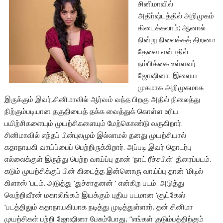
சினிமாவில்
அதிர்ஷ்டத்தில் அறிமுகம்
கிடைக்கலாம்; ஆனால்
நின்று நிலைக்கத் திறமை
தேவை என்பதில்
நம்பிக்கை உள்ளவர்
ஜோஷினா. இளைய
முகமாக அறிமுகமாக
இருக்கும் இவர்,சினிமாவில் ஆர்வம் வந்த பிறகு அதில் நிலைத்து
நிற்கும்படியான தகுதியைத் தக்க வைத்துக் கொள்ள உரிய
பயிற்சிகளையும் முயற்சிகளையும் மேற்கொண்டு வருகிறார்.
சினிமாவில் எந்தப் பின்புலமும் இல்லாமல் தனது முயற்சியால்
கதாநாயகி வாய்ப்பைப் பெற்றிருக்கிறார். அப்படி இவர் தொடர்பு
எல்லைக்குள் இருந்து பெற்ற வாய்ப்பு தான் ‘நாட் ரீச்சபிள்’ திரைப்படம்.
கடும் முயற்சிக்குப் பின் கிடைத்த இன்னொரு வாய்ப்பு தான் ‘மிடில்
கிளாஸ் ‘படம். அடுத்து ‘துச்சாதனன் ‘ என்கிற படம். அடுத்து
வெற்றிவீரன் மகாலிங்கம் இயக்கும் புதிய படமான ‘சூட்கேஸ்
‘படத்திலும் கதாநாயகியாக நடித்து முடித்துள்ளார். தன் சினிமா
முயற்சிகள் பற்றி ஜோஷினா பேசும்போது, “எங்கள் குடும்பத்திற்கும்