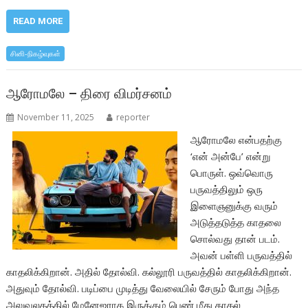
ac
w
h
h
e
itt
at
ar
READ MORE
b
er
s
e
சினி-நிகழ்வுகள்
o
A
o
p
ஆரோமலே – திரை விமர்சனம்
k
p
November 11, 2025
reporter
ஆரோமலே என்பதற்கு
‘என் அன்பே’ என்று
பொருள். ஒவ்வொரு
பருவத்திலும் ஒரு
இளைஞனுக்கு வரும்
அடுத்தடுத்த காதலை
சொல்வது தான் படம்.
அவன் பள்ளி பருவத்தில்
காதலிக்கிறான். அதில் தோல்வி. கல்லூரி பருவத்தில் காதலிக்கிறான்.
அதுவும் தோல்வி. படிப்பை முடித்து வேலையில் சேரும் போது அந்த
அலுவலகத்தில் மேனேஜராக இருக்கும் பெண் மீது காதல்