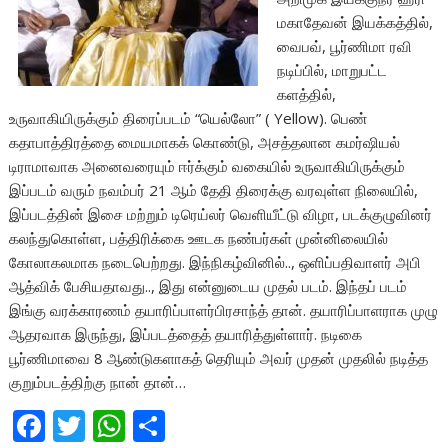
மகாதேவன் இயக்கத்தில்,
வைபவ், பூர்ணிமா ரவி
நடிப்பில், மாறுபட்ட
களத்தில்,
உருவாகியிருக்கும் திரைப்படம் “யெல்லோ” ( Yellow). பெண்
கதாபாத்திரத்தை மையமாகக் கொண்டு, அசத்தலான கமர்ஷியல்
டிராமாவாக அனைவரையும் ஈர்க்கும் வகையில் உருவாகியிருக்கும்
இப்படம் வரும் நவம்பர் 21 ஆம் தேதி திரைக்கு வரவுள்ள நிலையில்,
இப்படத்தின் இசை மற்றும் டிரெய்லர் வெளியீட்டு விழா, படக்குழுவினர்
கலந்துகொள்ள, பத்திரிக்கை ஊடக நண்பர்கள் முன்னிலையில்
கோலாகலமாக நடைபெற்றது. இந்நிகழ்வினில்.., ஒளிப்பதிவாளர் அபி
ஆத்விக் பேசியதாவது.., இது என்னுடைய முதல் படம். இந்தப் படம்
இங்கு வரக்காரணம் தயாரிப்பாளர்பிரசாந்த் தான். தயாரிப்பாளராக முழு
ஆதரவாக இருந்து, இப்படத்தைத் தயாரித்துள்ளார். நடிகை
பூர்ணிமாவை 8 ஆண்டுகளாகத் தெரியும் அவர் முதன் முதலில் நடித்த
குறும்படத்திற்கு நான் தான்…
F
T
W
S