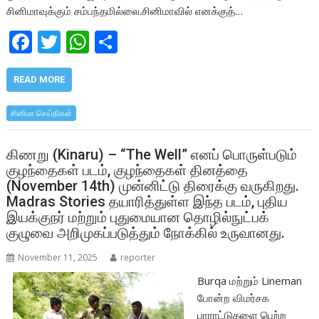
சினிமாவுக்கும் சம்பந்தமில்லை.சினிமாவில் எனக்குத்…
F
T
W
S
ac
w
h
h
e
itt
at
ar
READ MORE
b
er
s
e
சினிமா செய்திகள்
o
A
o
p
கிணறு (Kinaru) – “The Well” எனப் பொருள்படும்
குழந்தைகள் படம், குழந்தைகள் தினத்தை
k
p
(November 14th) முன்னிட்டு திரைக்கு வருகிறது.
Madras Stories தயாரித்துள்ள இந்த படம், புதிய
இயக்குநர் மற்றும் புதுமையான தொழில்நுட்பக்
குழுவை அறிமுகப்படுத்தும் நோக்கில் உருவானது.
November 11, 2025
reporter
Burqa மற்றும் Lineman
போன்ற விமர்சக
பாராட்டுகளை பெற்ற