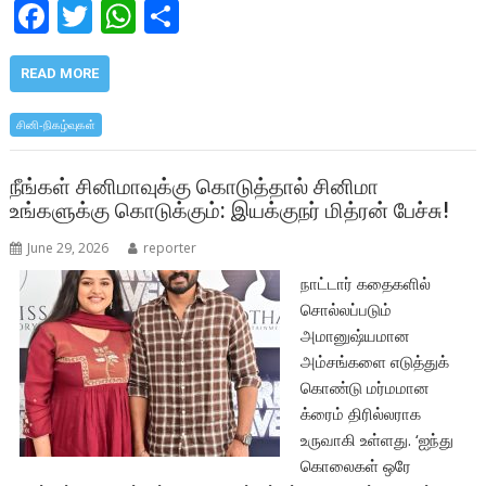
F
T
W
S
ac
w
h
h
e
itt
at
ar
READ MORE
b
er
s
e
சினி-நிகழ்வுகள்
o
A
o
p
நீங்கள் சினிமாவுக்கு கொடுத்தால் சினிமா
உங்களுக்கு கொடுக்கும்: இயக்குநர் மித்ரன் பேச்சு!
k
p
June 29, 2026
reporter
நாட்டார் கதைகளில்
சொல்லப்படும்
அமானுஷ்யமான
அம்சங்களை எடுத்துக்
கொண்டு மர்மமான
க்ரைம் திரில்லராக
உருவாகி உள்ளது. ‘ஐந்து
கொலைகள் ஒரே