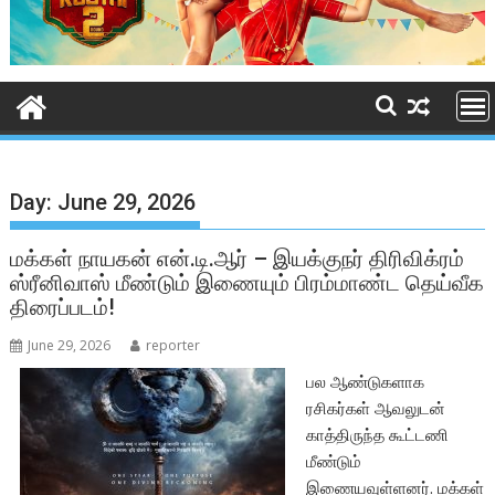
Day:
June 29, 2026
மக்கள் நாயகன் என்.டி.ஆர் – இயக்குநர் திரிவிக்ரம்
ஸ்ரீனிவாஸ் மீண்டும் இணையும் பிரம்மாண்ட தெய்வீக
திரைப்படம்!
June 29, 2026
reporter
பல ஆண்டுகளாக
ரசிகர்கள் ஆவலுடன்
காத்திருந்த கூட்டணி
மீண்டும்
இணையவுள்ளனர். மக்கள்