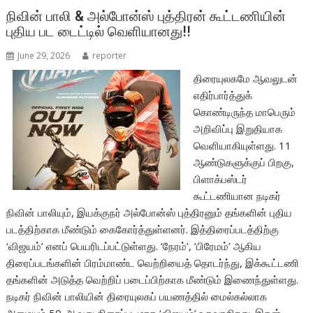
o
p
நிவின் பாலி & அல்போன்ஸ் புத்திரன் கூட்டணியின்
புதிய பட டைட்டில் வெளியானது!!
k
p
June 29, 2026
reporter
திரையுலகமே ஆவலுடன்
எதிர்பார்த்துக்
கொண்டிருந்த மாபெரும்
அறிவிப்பு இறுதியாக
வெளியாகியுள்ளது. 11
ஆண்டுகளுக்குப் பிறகு,
பிளாக்பஸ்டர்
கூட்டணியான நடிகர்
நிவின் பாலியும், இயக்குநர் அல்போன்ஸ் புத்திரனும் தங்களின் புதிய
படத்திற்காக மீண்டும் கைகோர்த்துள்ளனர். இத்திரைப்படத்திற்கு
‘விஜயம்’ எனப் பெயரிடப்பட்டுள்ளது. ‘நேரம்’, ‘பிரேமம்’ ஆகிய
திரைப்படங்களின் பிரம்மாண்ட வெற்றியைத் தொடர்ந்து, இக்கூட்டணி
தங்களின் அடுத்த வெற்றிப் படைப்பிற்காக மீண்டும் இணைந்துள்ளது.
நடிகர் நிவின் பாலியின் திரையுலகப் பயணத்தில் மைல்கல்லாக
அமையும் 50-ஆவது திரைப்படமாக ‘விஜயம்’ உருவாகிறது. இதன்