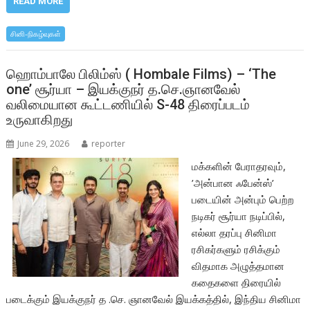
e
itt
at
ar
READ MORE
b
er
s
e
சினி-நிகழ்வுகள்
o
A
o
p
ஹொம்பாலே பிலிம்ஸ் ( Hombale Films) – ‘The
one’ சூர்யா – இயக்குநர் த.செ.ஞானவேல்
k
p
வலிமையான கூட்டணியில் S-48 திரைப்படம்
உருவாகிறது
June 29, 2026
reporter
மக்களின் பேராதரவும்,
’அன்பான ஃபேன்ஸ்’
படையின் அன்பும் பெற்ற
நடிகர் சூர்யா நடிப்பில்,
எல்லா தரப்பு சினிமா
ரசிகர்களும் ரசிக்கும்
விதமாக அழுத்தமான
கதைகளை திரையில்
படைக்கும் இயக்குநர் த .செ. ஞானவேல் இயக்கத்தில், இந்திய சினிமா