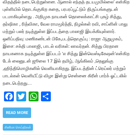
விதத்தில் நடைபெற்றுள்ளன. ஆனால் எந்தத் தடயமுமில்லை’ என்கிற
புள்ளியில் தொடங்குகிற கதை, பரபரப்பூட்டும் திருப்பங்களுடன்
படமாகியுள்ளது . அறிமுக நாயகன் தொலைக்காட்சி புகழ் சித்து,
தர்ஷிகா , ரித்விகா, வேல ராமமூர்த்தி, நிழல்கள் ரவி, சாப்ளின் பாலு
மற்றும் பலர் நடித்துள்ள இப்படத்தை பாலாஜி இயக்கியுள்ளார்.
ஒளிப்பதிவு: மணிகண்டன் பிகே,படத்தொகுப்பு : ராஜா ஆறுமுகம்,
இசை: சக்தி பாலாஜி, பாடல் வரிகள்: லாவர்தன். சித்து பிரதான
நாயகனாக நடித்துள்ள இப்படம் ‘எ சித்து இன்வெஸ்டிகேஷன்’என்கிற
டேக் லைனுடன் ஜூலை 17 இல் தமிழ், ஆங்கிலம் ,தெலுங்கு
,ஹிந்திமொழிகளில் வெளியாகிறது. இப்படத்தின் ட்ரெய்லர் மற்றும்
பாடல்கள் வெளியீட்டு விழா இன்று சென்னை கிரீன் பார்க் ஓட்டலில்
நடைபெற்றது.…
F
T
W
S
ac
w
h
h
e
itt
at
ar
READ MORE
b
er
s
e
சினிமா செய்திகள்
o
A