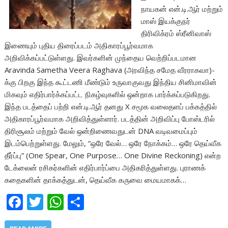
நாயகன் என்.டி.ஆர் மற்றும்
மாஸ் இயக்குநர்
திரிவிக்ரம் ஸ்ரீனிவாஸ்
இணையும் புதிய திரைப்படம் அதிகாரப்பூர்வமாக
அறிவிக்கப்பட்டுள்ளது. இவர்களின் முந்தைய வெற்றிப்படமான
Aravinda Sametha Veera Raghava (அரவிந்த சமேத வீரராகவா)-
க்கு பிறகு இந்த கூட்டணி மீண்டும் உருவாகுவது இந்திய சினிமாவின்
மிகவும் எதிர்பார்க்கப்பட்ட நிகழ்வுகளில் ஒன்றாக பார்க்கப்படுகிறது.
இந்த படத்தைப் பற்றி என்.டி.ஆர் தனது X சமூக வலைதளப் பக்கத்தில்
அதிகாரப்பூர்வமாக அறிவித்துள்ளார். படத்தின் அறிவிப்பு போஸ்டரில்
திரிசூலம் மற்றும் வேல் ஒன்றிணைவதுடன் DNA வடிவமைப்பும்
இடம்பெற்றுள்ளது. மேலும், “ஒரே வேல்… ஒரே நோக்கம்… ஒரே தெய்வீக
தீர்ப்பு” (One Spear, One Purpose… One Divine Reckoning) என்ற
டேக்லைன் ரசிகர்களின் எதிர்பார்ப்பை அதிகரித்துள்ளது. புராணக்
கதைகளின் தாக்கத்துடன், தெய்வீக கருவை மையமாகக்…
F
T
W
S
ac
w
h
h