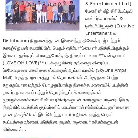
& Entertainment Ltd.)
பேனரின் கீழ் கிரியேட்டிவ்
எண்டர்டெய்னர்ஸ் &
டிஸ்ட்ரிபியூஷன் (Creative
Entertainers &
Distribution) நிறுவனத்துடன் இணைந்து தினேஷ் ராஜ் மற்றும்
தனஞ்ஜெயன் தயாரிப்பில், பெரும் எதிர்பார்ப்பை ஏற்படுத்தியிருக்கும்
இளமை துள்ளும் பொழுதுபோக்குத் திரைப்படமான **’லவ் ஓ லவ்’
(LOVE OH LOVE)** படக்குழுவினர் தங்களது திரைப்பட
ப்ரமோஷனை சென்னை ஸ்கைஒன் ஆம்பா மாலில் (SkyOne Ampa
Mall) மிகுந்த உற்சாகத்துடன் தொடங்கினர். அங்கு நடைபெற்ற
சுறுசுறுப்பான மற்றும் பொழுதுபோக்கு நிறைந்த மாலையில் படத்தின்
நடிகர், நடிகையர் மற்றும் தொழில்நுட்பக் கலைஞர்கள்
நூற்றுக்கணக்கான சினிமா ரசிகர்களுடன் கலந்துரையாடினர். இந்த
நிகழ்வில் படத்தின் சூப்பர்ஹிட் பாடல்களால் ஈர்க்கப்பட்ட துள்ளலான
நடன நிகழ்ச்சிகள் இடம்பெற்று, மாலில் திரண்டிருந்த பெரும்
கூட்டத்தை உற்சாகப்படுத்தின. நடிகர், நடிகையர் ரசிகர்களுடன்
விரிவாகக்…