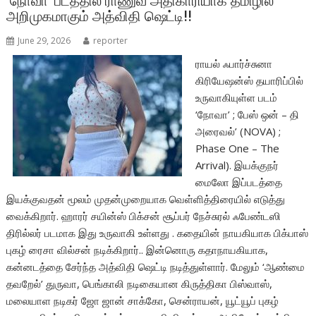
o
p
‘நோவா’ படத்தில் ராணுவ அதிகாரியாக தமிழில்
அறிமுகமாகும் அத்விதி ஷெட்டி!!
k
p
June 29, 2026
reporter
ராயல் ஃபார்ச்சுனா
கிரியேஷன்ஸ் தயாரிப்பில்
உருவாகியுள்ள படம்
‘நோவா’ ; பேஸ் ஒன் – தி
அரைவல்’ (NOVA) ;
Phase One – The
Arrival). இயக்குநர்
மைலோ இப்படத்தை
இயக்குவதன் மூலம் முதன்முறையாக வெள்ளித்திரையில் எடுத்து
வைக்கிறார். ஹாரர் சயின்ஸ் பிக்சன் சூப்பர் நேச்சுரல் ஃபேண்டஸி
திரில்லர் படமாக இது உருவாகி உள்ளது . கதையின் நாயகியாக பிக்பாஸ்
புகழ் ரைசா வில்சன் நடிக்கிறார்.. இன்னொரு கதாநாயகியாக,
கன்னடத்தை சேர்ந்த அத்விதி ஷெட்டி நடித்துள்ளார். மேலும் ‘ஆண்மை
தவறேல்’ துருவா, பெங்காலி நடிகையான கிருத்திகா பிஸ்வாஸ்,
மலையாள நடிகர் ஜோ ஜான் சாக்கோ, சென்ராயன், யூட்யூப் புகழ்