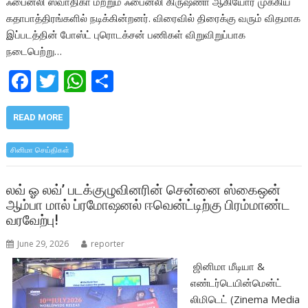
ஃபைனலி ஸ்வாதிகா மற்றும் ஃபைனலி கிருஷ்ணா ஆகியோர் முக்கிய
கதாபாத்திரங்களில் நடிக்கின்றனர். விரைவில் திரைக்கு வரும் விதமாக
இப்படத்தின் போஸ்ட் புரொடக்சன் பணிகள் விறுவிறுப்பாக
நடைபெற்று…
F
T
W
S
ac
w
h
h
e
itt
at
ar
READ MORE
b
er
s
e
சினிமா செய்திகள்
o
A
o
p
லவ் ஓ லவ்’ படக்குழுவினரின் சென்னை ஸ்கைஒன்
ஆம்பா மால் ப்ரமோஷனல் ஈவென்ட்டிற்கு பிரம்மாண்ட
k
p
வரவேற்பு!
June 29, 2026
reporter
ஜினிமா மீடியா &
எண்டர்டெயின்மென்ட்
லிமிடெட் (Zinema Media