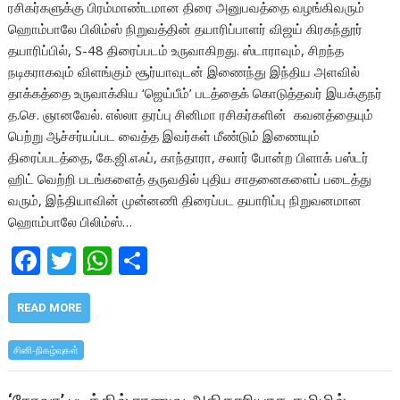
ரசிகர்களுக்கு பிரம்மாண்டமான திரை அனுபவத்தை வழங்கிவரும்
ஹொம்பாலே பிலிம்ஸ் நிறுவத்தின் தயாரிப்பாளர் விஜய் கிரகந்தூர்
தயாரிப்பில், S-48 திரைப்படம் உருவாகிறது. ஸ்டாராவும், சிறந்த
நடிகராகவும் விளங்கும் சூர்யாவுடன் இணைந்து இந்திய அளவில்
தாக்கத்தை உருவாக்கிய ‘ஜெய்பீம்’ படத்தைக் கொடுத்தவர் இயக்குநர்
த.செ. ஞானவேல். எல்லா தரப்பு சினிமா ரசிகர்களின் கவனத்தையும்
பெற்று ஆச்சர்யப்பட வைத்த இவர்கள் மீண்டும் இணையும்
திரைப்படத்தை, கே.ஜி.எஃப், காந்தாரா, சலார் போன்ற பிளாக் பஸ்டர்
ஹிட் வெற்றி படங்களைத் தருவதில் புதிய சாதனைகளைப் படைத்து
வரும், இந்தியாவின் முன்னணி திரைப்பட தயாரிப்பு நிறுவனமான
ஹொம்பாலே பிலிம்ஸ்…
F
T
W
S
ac
w
h
h
e
itt
at
ar
READ MORE
b
er
s
e
சினி-நிகழ்வுகள்
o
A