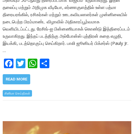
தலைப்பு மற்றும் அறிமுக வீடியோ, எர்ணாகுளத்தில் உள்ள பத்மா
திரையரங்கில், ரசிகர்கள் மற்றும் ஊடகவியலாளர்கள் முன்னிலையில்
நடைபெற்ற பிரம்மாண்ட விழாவில் அதிகாரப்பூர்வமாக
வெளியிடப்பட்டது. ரேசிங்-ஐ பின்னணியாகக் கொண்டு இத்திரைப்படம்
உருவாகிறது. இந்தப் படத்திற்கு அல்போன்ஸ் புத்திரன் கதை எழுதி,
இயக்கி, படத்தொகுப்பு செய்கிறார். பாலி ஜூனியர் பிக்சர்ஸ் (Pauly Jr.
…
F
T
W
S
ac
w
h
h
e
itt
at
ar
READ MORE
b
er
s
e
சினிமா செய்திகள்
o
A
o
p
k
p