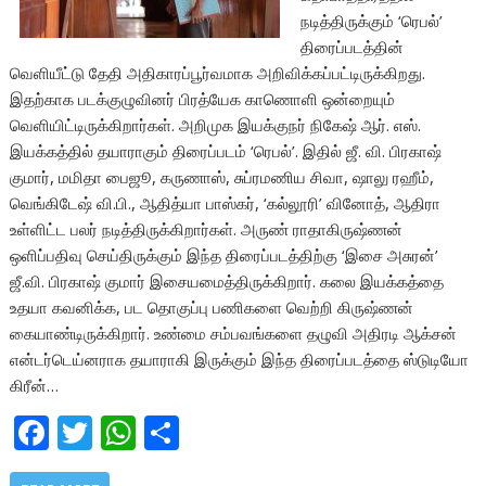
நடித்திருக்கும் ‘ரெபல்’
திரைப்படத்தின்
வெளியீட்டு தேதி அதிகாரப்பூர்வமாக அறிவிக்கப்பட்டிருக்கிறது.
இதற்காக படக்குழுவினர் பிரத்யேக காணொளி ஒன்றையும்
வெளியிட்டிருக்கிறார்கள். அறிமுக இயக்குநர் நிகேஷ் ஆர். எஸ்.
இயக்கத்தில் தயாராகும் திரைப்படம் ‘ரெபல்’. இதில் ஜீ. வி. பிரகாஷ்
குமார், மமிதா பைஜூ, கருணாஸ், சுப்ரமணிய சிவா, ஷாலு ரஹீம்,
வெங்கிடேஷ் வி.பி., ஆதித்யா பாஸ்கர், ‘கல்லூரி’ வினோத், ஆதிரா
உள்ளிட்ட பலர் நடித்திருக்கிறார்கள். அருண் ராதாகிருஷ்ணன்
ஒளிப்பதிவு செய்திருக்கும் இந்த திரைப்படத்திற்கு ‘இசை அசுரன்’
ஜீ.வி. பிரகாஷ் குமார் இசையமைத்திருக்கிறார். கலை இயக்கத்தை
உதயா கவனிக்க, பட தொகுப்பு பணிகளை வெற்றி கிருஷ்ணன்
கையாண்டிருக்கிறார். உண்மை சம்பவங்களை தழுவி அதிரடி ஆக்சன்
என்டர்டெய்னராக தயாராகி இருக்கும் இந்த திரைப்படத்தை ஸ்டுடியோ
கிரீன்…
F
T
W
S
ac
w
h
h