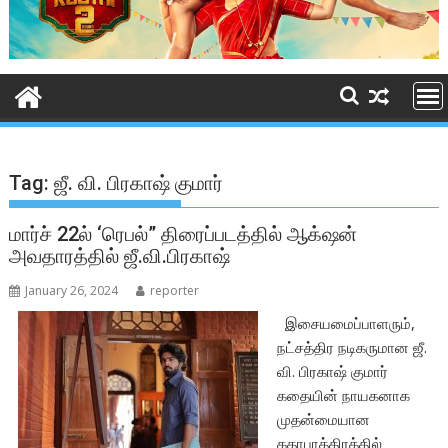
Tag:
ஜீ. வி. பிரகாஷ் குமார்
மார்ச் 22ல் ‘ரெபல்” திரைப்படத்தில் ஆக்‌ஷன்
அவதாரத்தில் ஜீ.வி.பிரகாஷ்
January 26, 2024
reporter
இசையமைப்பாளரும்,
நட்சத்திர நடிகருமான ஜீ.
வி. பிரகாஷ் குமார்
கதையின் நாயகனாக
முதன்மையான
கதாபாத்திரத்தில்