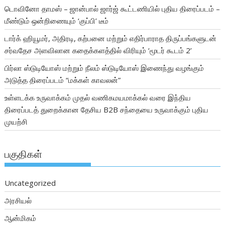
டொவினோ தாமஸ் – ஜான்பால் ஜார்ஜ் கூட்டணியில் புதிய திரைப்படம் –
மீண்டும் ஒன்றிணையும் ‘குப்பி’ டீம்
டார்க் ஹியூமர், அதிரடி, கற்பனை மற்றும் எதிர்பாராத திருப்பங்களுடன்
சர்வதேச அளவிலான கதைக்களத்தில் விரியும் ‘மூடர் கூடம் 2’
பிர்லா ஸ்டுடியோஸ் மற்றும் நீலம் ஸ்டுடியோஸ் இணைந்து வழங்கும்
அடுத்த திரைப்படம் “மக்கள் காவலன்”
உள்ளடக்க உருவாக்கம் முதல் வணிகமயமாக்கல் வரை இந்திய
திரைப்படத் துறைக்கான தேசிய B2B சந்தையை உருவாக்கும் புதிய
முயற்சி
பகுதிகள்
Uncategorized
அரசியல்
ஆன்மிகம்