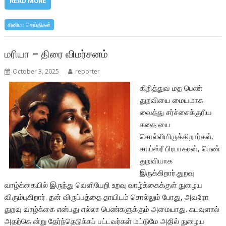
e
itt
at
ar
READ MORE
b
er
s
e
சினிமா செய்திகள்
o
A
o
p
மரியா – திரை விமர்சனம்
k
p
October 3, 2025
reporter
கிறித்துவ மத பெண்
துறவியை மையமாக
வைத்து சர்ச்சைக்குரிய
கதை யை
சொல்லியிருக்கிறார்கள்.
சாய்ஸ்ரீ பிரபாகரன், பெண்
துறவியாக
இருக்கிறார்.துறவு
வாழ்க்கையில் இருந்து வெளியேறி உறவு வாழ்க்கைக்குள் நுழைய
விரும்புகிறார். தன் விருப்பத்தை தாயிடம் சொல்லும் போது, அவரோ
துறவு வாழ்க்கை என்பது எல்லா பெண்களுக்கும் அமையாது. கடவுளால்
அதற்கெ ன்று தேர்ந்தெடுக்கப் பட்டவர்கள் மட்டுமே அதில் நுழைய