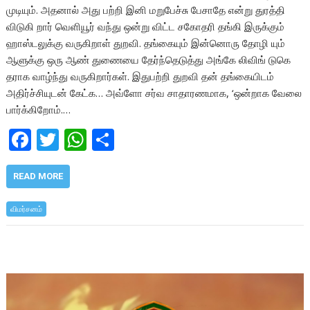
முடியும். அதனால் அது பற்றி இனி மறுபேச்சு பேசாதே என்று துரத்தி
விடுகி றார் வெளியூர் வந்து ஒன்று விட்ட சகோதரி தங்கி இருக்கும்
ஹாஸ்டலுக்கு வருகிறாள் துறவி. தங்கையும் இன்னொரு தோழி யும்
ஆளுக்கு ஒரு ஆண் துணையை தேர்ந்தெடுத்து அங்கே லிவிங் டுகெ
தராக வாழ்ந்து வருகிறார்கள். இதுபற்றி துறவி தன் தங்கையிடம்
அதிர்ச்சியுடன் கேட்க… அவ்ளோ சர்வ சாதாரணமாக, ‘ஒன்றாக வேலை
பார்க்கிறோம்.…
F
T
W
S
ac
w
h
h
e
itt
at
ar
READ MORE
b
er
s
e
விமர்சனம்
o
A
o
p
k
p