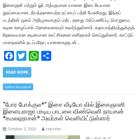
இளைஞன் மற்றும் ஓர் அற்புதமான யானை இடையேயான
தூய்மையான, நிபந்தனையற்ற நட்பைப் பற்றி பேசுகிறது. இந்தப்
படத்தின் மூலம் அறிமுகமாகும் மதி , தனது அர்ப்பணிப்பு, பொறுமை,
கடின உழைப்பால் அனைவரையும் கவர்ந்துள்ளார். கதாபாத்திரத்துக்குத்
தேவையான கடினமான காட்சிகளை எளிதாகச் செய்துள்ளார். காட்டுப்
பாதைகளில் நடப்பதோ, யானைகளுடன்…
F
T
W
S
ac
w
h
h
e
itt
at
ar
READ MORE
b
er
s
e
சினிமா செய்திகள்
o
A
o
p
“போர போக்குல*” இசை வீடியோ வில் இசைஞானி
இளையராஜா பாடிய பாடலை விண்வெளி நாயகன்
k
p
*கமலஹாசன்* அவர்கள் வெளியிட்டுள்ளார்
October 3, 2025
reporter