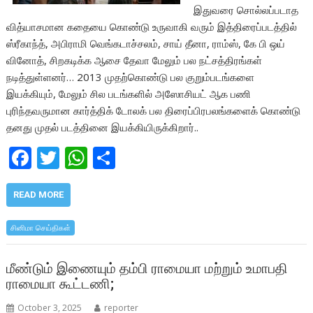
இதுவரை சொல்லப்படாத
வித்யாசமான கதையை கொண்டு உருவாகி வரும் இத்திரைப்படத்தில்
ஸ்ரீகாந்த், அபிராமி வெங்கடாச்சலம், சாய் தீனா, ராம்ஸ், கே பி ஒய்
வினோத், சிறகடிக்க ஆசை தேவா மேலும் பல நட்சத்திரங்கள்
நடித்துள்ளனர்… 2013 முதற்கொண்டு பல குறும்படங்களை
இயக்கியும், மேலும் சில படங்களில் அஸோசியட் ஆக பணி
புரிந்தவருமான கார்த்திக் டோலக் பல திரைப்பிரபலங்களைக் கொண்டு
தனது முதல் படத்தினை இயக்கியிருக்கிறார்..
F
T
W
S
ac
w
h
h
e
itt
at
ar
READ MORE
b
er
s
e
சினிமா செய்திகள்
o
A
o
p
மீண்டும் இணையும் தம்பி ராமையா மற்றும் உமாபதி
ராமையா கூட்டணி;
k
p
October 3, 2025
reporter