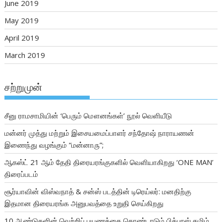
June 2019
May 2019
April 2019
March 2019
சற்றுமுன்
சீனு ராமசாமியின் ‘பெரும் மௌனங்கள்’ நூல் வெளியீடு
மன்னர் முத்து மற்றும் இசையமைப்பாளர் சந்தோஷ் நாராயணன்
இணைந்து வழங்கும் “மன்னாரு”;
ஆகஸ்ட் 21 ஆம் தேதி திரையரங்குகளில் வெளியாகிறது ‘ONE MAN’
திரைப்படம்
சூர்யாவின் விஸ்வநாத் & சன்ஸ் படத்தின் டிரெய்லர்: மனதிற்கு
இதமான திரையரங்க அனுபவத்தை உறுதி செய்கிறது
10 ஆண்டுகளின் வெற்றிப் பயணத்தை கொண்டாடும் பிக்பாஸ் தமிழ்