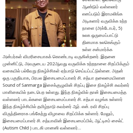
ஆண்டும் வள்ளலார்
எனப்படும் இராமலிங்க
அடிகளார் வருவிக்க உற்ற
நாளை (அக்டோபர், 5)
உலக ஒருமைப்பாட்டு
தினமாக உலகெங்கும்
உள்ள சன்மார்க்க
அன்பர்கள் விமரிசையாகக் கொண்டாடி வருகின்றனர். இதனை
முன்னிட்டு, அவருடைய 202ஆவது வருவிக்க உற்றநாளை சிறப்பிக்கும்
வகையில் பல்வேறு நிகழ்ச்சிகள் ஏற்பாடு செய்யப்பட்டுள்ளன. அதன்
ஒரு பகுதியாக, பிரபல இசையமைப்பாளர் சி. சத்யா தலைமையிலான
Sound of Sanmarga இசைக்குழுவின் சிறப்பு இசை நிகழ்ச்சி கவர்னர்
மாளிகையில் நடைபெற உள்ளது. இந்த நிகழ்வில் தான் இசையமைத்த
வள்ளலார் பாடல்களை இசையமைப்பாளர் சி. சத்யா வழங்க உள்ளார்
இந்த நிகழ்ச்சியில் தமிழ்நாடு கவர்னர் ஆர். என். ரவி சிறப்பு
விருந்தினராக பங்கேற்று விழாவை சிறப்பிக்க உள்ளார். மேலும்,
இசையமைப்பாளர் சி. சத்யாவின் இசையமைப்பில், ஆட்டிசம் சைல்ட்
(Autism Child ) பாடகி மானஸி வள்ளலார்…