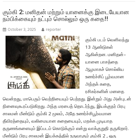
o
A
o
p
கும்கி 2: மனிதன் மற்றும் யானைக்கு இடையேயான
நம்பிக்கையும் நட்பும் சொல்லும் ஒரு கதை!!
k
p
October 3, 2025
reporter
கும்கி படம் வெளிவந்து
13 ஆண்டுகள்
ஆகின்றன. மனிதன்–
யானை பாசத்தை
ஆழமாகச் சொல்லிய
உணர்ச்சிப் பூர்வமான
அந்தக் கதை,
ரசிகர்களின் மனதை
வென்றது, மாபெரும் வெற்றியையும் பெற்றது. இன்றும் அது அன்புடன்
நினைவுகூரப்படுகிறது. அந்த மரபைத் தொடர்ந்து, இயக்குநர் பிரபு
சாலமன் மீண்டும் கும்கி 2 மூலம், அதே உணர்ச்சிபூர்வமான
தீவிரத்தையும், வலிமையான கதையையும், மறக்க முடியாத
தருணங்களையும் இப்படம் கொடுக்கும் என்று வாக்குறுதி தருகிறார்.
மீண்டும் பிரபு சாலமன் இயக்கத்தில் உருவாகும் கும்கி 2 , ஒரு