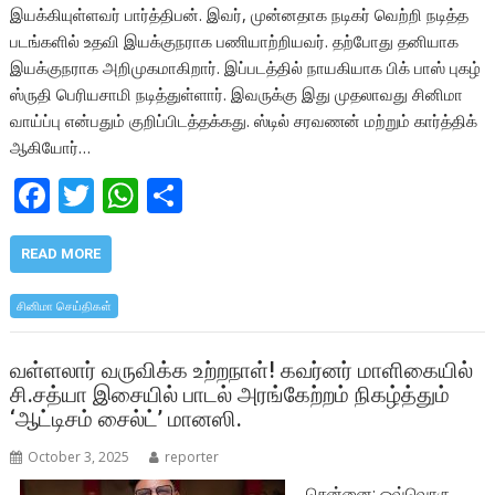
இயக்கியுள்ளவர் பார்த்திபன். இவர், முன்னதாக நடிகர் வெற்றி நடித்த
படங்களில் உதவி இயக்குநராக பணியாற்றியவர். தற்போது தனியாக
இயக்குநராக அறிமுகமாகிறார். இப்படத்தில் நாயகியாக பிக் பாஸ் புகழ்
ஸ்ருதி பெரியசாமி நடித்துள்ளார். இவருக்கு இது முதலாவது சினிமா
வாய்ப்பு என்பதும் குறிப்பிடத்தக்கது. ஸ்டில் சரவணன் மற்றும் கார்த்திக்
ஆகியோர்…
F
T
W
S
ac
w
h
h
e
itt
at
ar
READ MORE
b
er
s
e
சினிமா செய்திகள்
o
A
o
p
வள்ளலார் வருவிக்க உற்றநாள்! கவர்னர் மாளிகையில்
சி.சத்யா இசையில் பாடல் அரங்கேற்றம் நிகழ்த்தும்
k
p
‘ஆட்டிசம் சைல்ட்’ மானஸி.
October 3, 2025
reporter
சென்னை: ஒவ்வொரு