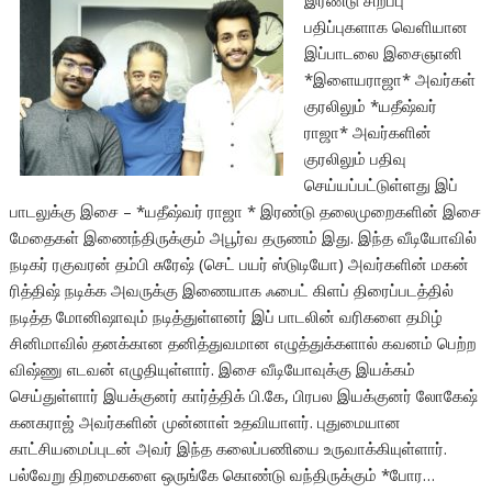
இரண்டு சிறப்பு
பதிப்புகளாக வெளியான
இப்பாடலை இசைஞானி
*இளையராஜா* அவர்கள்
குரலிலும் *யதீஷ்வர்
ராஜா* அவர்களின்
குரலிலும் பதிவு
செய்யப்பட்டுள்ளது இப்
பாடலுக்கு இசை – *யதீஷ்வர் ராஜா * இரண்டு தலைமுறைகளின் இசை
மேதைகள் இணைந்திருக்கும் அபூர்வ தருணம் இது. இந்த வீடியோவில்
நடிகர் ரகுவரன் தம்பி சுரேஷ் (செட் பயர் ஸ்டுடியோ) அவர்களின் மகன்
ரித்திஷ் நடிக்க அவருக்கு இணையாக ஃபைட் கிளப் திரைப்படத்தில்
நடித்த மோனிஷாவும் நடித்துள்ளனர் இப் பாடலின் வரிகளை தமிழ்
சினிமாவில் தனக்கான தனித்துவமான எழுத்துக்களால் கவனம் பெற்ற
விஷ்ணு எடவன் எழுதியுள்ளார். இசை வீடியோவுக்கு இயக்கம்
செய்துள்ளார் இயக்குனர் கார்த்திக் பி.கே, பிரபல இயக்குனர் லோகேஷ்
கனகராஜ் அவர்களின் முன்னாள் உதவியாளர். புதுமையான
காட்சியமைப்புடன் அவர் இந்த கலைப்பணியை உருவாக்கியுள்ளார்.
பல்வேறு திறமைகளை ஒருங்கே கொண்டு வந்திருக்கும் *போர…