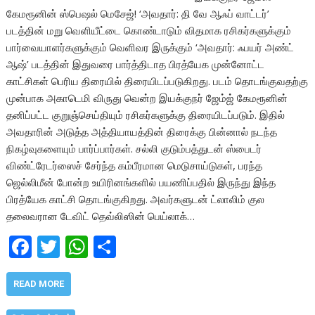
கேமரூனின் ஸ்பெஷல் மெசேஜ்! ‘அவதார்: தி வே ஆஃப் வாட்டர்’
படத்தின் மறு வெளியீட்டை கொண்டாடும் விதமாக ரசிகர்களுக்கும்
பார்வையாளர்களுக்கும் வெளிவர இருக்கும் ‘அவதார்: ஃபயர் அண்ட்
ஆஷ்’ படத்தின் இதுவரை பார்த்திடாத பிரத்யேக முன்னோட்ட
காட்சிகள் பெரிய திரையில் திரையிடப்படுகிறது. படம் தொடங்குவதற்கு
முன்பாக அகாடெமி விருது வென்ற இயக்குநர் ஜேம்ஜ் கேமரூனின்
தனிப்பட்ட குறுஞ்செய்தியும் ரசிகர்களுக்கு திரையிடப்படும். இதில்
அவதாரின் அடுத்த அத்தியாயத்தின் திரைக்கு பின்னால் நடந்த
நிகழ்வுகளையும் பார்ப்பார்கள். சல்லி குடும்பத்துடன் ஸ்பைடர்
விண்ட்ரேடர்ஸைச் சேர்ந்த கம்பீரமான மெடுசாய்டுகள், பரந்த
ஜெல்லிமீன் போன்ற உயிரினங்களில் பயணிப்பதில் இருந்து இந்த
பிரத்யேக காட்சி தொடங்குகிறது. அவர்களுடன் ட்லாலிம் குல
தலைவரான டேவிட் தெவ்லிஸின் பெய்லாக்…
F
T
W
S
ac
w
h
h
e
itt
at
ar
READ MORE
b
er
s
e