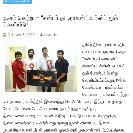
சினிமா செய்திகள்
o
A
o
p
நடிகர் வெற்றி – “என்டர் தி டிராகன்” ஃபர்ஸ்ட் லுக்
வெளியீடு!
k
p
October 3, 2025
reporter
தமிழ் திரையுலகில் புதிய
படைப்பாக உருவாகி வரும்
“என்டர் தி டிராகன்”
திரைப்படத்தின் ஃபர்ஸ்ட்
லுக் போஸ்டர் இன்று
வெளியிடப்பட்டது. இந்த
போஸ்டரை நடிகர் சங்க
செயலாளர் விஷால் மற்றும்
பொருளாளர் கார்த்திக் இணைந்து வெளியிட்டனர். இந்தப் படத்தை
சேலம் வேங்கை கே. அய்யனார் தயாரித்து வருகிறார்.
இசையமைப்பாளர் ராட்சகன் ஸ்ரீதர் – பல ஆல்பம் பாடல்களுக்கு
இசையமைத்தவர் – தற்போது தனது முதல் திரைப்பட இசை
முயற்சியாக என்டர் தி டிராகன் மூலம் அறிமுகமாகிறார். இப்படத்தை