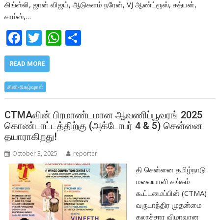
கிங்ஸ்லி, ஜான் விஜய், ஆடுகளம் நரேன், VJ ஆண்ட்ரூஸ், சத்யன்,
சாம்ஸ்,…
F
T
W
S
ac
w
h
h
e
itt
at
ar
READ MORE
b
er
s
e
சினி-நிகழ்வுகள்
o
A
o
p
CTMAவின் பிரமாண்டமான ஆவணிப்பூவரங் 2025
கொண்டாட்டத்திற்கு (அக்டோபர் 4 & 5) சென்னை
k
p
தயாராகிறது!
October 3, 2025
reporter
தி சென்னை தமிழ்நாடு
மலையாளி சங்கம்
கூட்டமைப்பின் (CTMA)
வருடாந்திர முதன்மை
கலாச்சார விழாவான