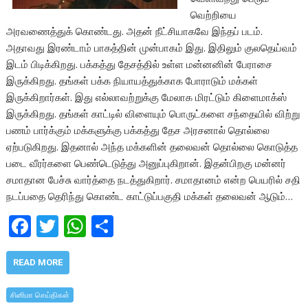
வெற்றியை
அரவணைத்துக் கொண்டது. அதன் நீட்சியாகவே இந்தப் படம்.
அதாவது இரண்டாம் பாகத்தின் முன்பாகம் இது. இதிலும் குலதெய்வம்
இடம் பிடிக்கிறது. பக்கத்து தேசத்தில் உள்ள மன்னனின் பேராசை
இருக்கிறது. தங்கள் பக்க நியாயத்துக்காக போராடும் மக்கள்
இருக்கிறார்கள். இது எல்லாவற்றுக்கு மேலாக மிரட்டும் கிளைமாக்ஸ்
இருக்கிறது. தங்கள் காட்டில் விளையும் பொருட்களை சந்தையில் விற்று
பணம் பார்க்கும் மக்களுக்கு பக்கத்து தேச அரசனால் தொல்லை
ஏற்படுகிறது. இதனால் அந்த மக்களின் தலைவன் தொல்லை கொடுத்த
படை வீரர்களை பெண்டெடுத்து அனுப்புகிறான். இதன்பிறகு மன்னர்
சமாதான பேச்சு வார்த்தை நடத்துகிறார். சமாதானம் என்ற பெயரில் சதி
நடப்பதை தெரிந்து கொண்ட காட்டுப்பகுதி மக்கள் தலைவன் ஆடும்…
F
T
W
S
ac
w
h
h
e
itt
at
ar
READ MORE
b
er
s
e
சினிமா செய்திகள்