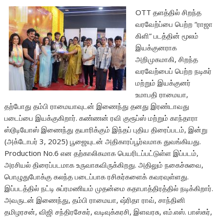
OTT தளத்தில் சிறந்த
வரவேற்ப்பை பெற்ற “ராஜா
கிளி” படத்தின் மூலம்
இயக்குனராக
அறிமுகமாகி, சிறந்த
வரவேற்பைப் பெற்ற நடிகர்
மற்றும் இயக்குனர்
உமாபதி ராமையா,
தற்போது தம்பி ராமையாவுடன் இணைந்து தனது இரண்டாவது
படைப்பை இயக்குகிறார். கண்ணன் ரவி குரூப்ஸ் மற்றும் காந்தாரா
ஸ்டூடியோஸ் இணைந்து தயாரிக்கும் இந்தப் புதிய திரைப்படம், இன்று
(அக்டோபர் 3, 2025) பூஜையுடன் அதிகாரப்பூர்வமாக துவங்கியது.
Production No.6 என தற்காலிகமாக பெயரிடப்பட்டுள்ள இப்படம்,
அரசியல் திரைப்படமாக உருவாகவிருக்கிறது. அதிலும் நகைச்சுவை,
பொழுதுபோக்கு கலந்த படைப்பாக ரசிகர்களைக் கவரவுள்ளது.
இப்படத்தில் நட்டி சுப்ரமணியம் முதன்மை கதாபாத்திரத்தில் நடிக்கிறார்.
அவருடன் இணைந்து, தம்பி ராமையா, ஷ்ரிதா ராவ், சாந்தினி
தமிழரசன், விஜி சந்திரசேகர், வடிவுக்கரசி, இளவரசு, எம்.எஸ். பாஸ்கர்,