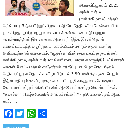
ஆவணிப்பூவரங் 2025,
அக்டோபர் 4
(சனிக்கிழமை) மற்றும்
அக்டோபர் 5 (ஞாயிற்றுக்கிழமை) ஆகிய தேதிகளில் சென்னையில்
நடக்கிறது. தமிழ் மற்றும் மலையாளிகளின் பண்பாடு மற்றும்
கலாச்சாரத்தின் இணைவாக அமையும் இந்த இரண்டு நாள்
கொண்டாட்டத்தில் ஒற்றுமை, பாரம்பரியம் மற்றும் சமூக உணர்வு
ஆகியவற்றைக் காணலாம். *முதல் நாளின் ஹைலைட் தருணங்கள்:
சனிக்கிழமை, அக்டோபர் 4:* சென்னை, கேரள சமாஜத்தில் ஃப்ளோரல்
டிசைன் போட்டி மற்றும் கவிஞர்கள் சந்திப்புடன் விழா தொடங்கும்.
அதிகாரப்பூர்வ தொடக்க விழா பிற்பகல் 3:30 மணிக்கு நடைபெறும்.
இதில் மதிப்புமிக்க பிரமுகர்கள் எம்.பி. புருஷோத்தமன், கோகுலம்
கோபாலன் மற்றும் வி.சி. பிரவீன் ஆகியோர் கலந்து கொள்வார்கள்.
*கலாச்சார நிகழ்ச்சிகளின் சிறப்பம்சங்கள்:* • டிரெடிஷனல் தக் ஆஃப்
வார், •…
F
T
W
S
ac
w
h
h