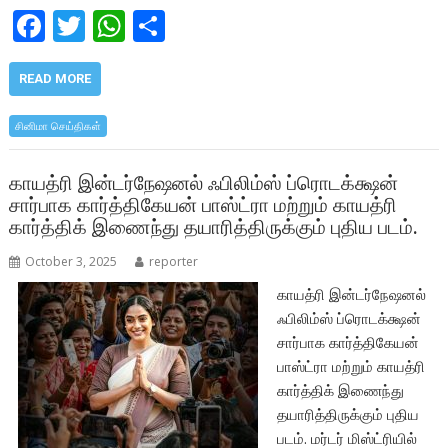
F
T
W
S
ac
w
h
h
e
itt
at
ar
READ MORE
b
er
s
e
சினிமா செய்திகள்
o
A
o
p
காயத்ரி இன்டர்நேஷனல் ஃபிலிம்ஸ் ப்ரொடக்க்ஷன்
சார்பாக கார்த்திகேயன் பாஸ்ட்ரா மற்றும் காயத்ரி
k
p
கார்த்திக் இணைந்து தயாரித்திருக்கும் புதிய படம்.
October 3, 2025
reporter
காயத்ரி இன்டர்நேஷனல்
ஃபிலிம்ஸ் ப்ரொடக்க்ஷன்
சார்பாக கார்த்திகேயன்
பாஸ்ட்ரா மற்றும் காயத்ரி
கார்த்திக் இணைந்து
தயாரித்திருக்கும் புதிய
படம். மர்டர் மிஸ்ட்ரியில்