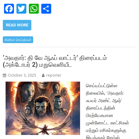
F
T
W
S
ac
w
h
h
e
itt
at
ar
READ MORE
b
er
s
e
சினிமா செய்திகள்
o
A
o
p
‘அவதார்: தி வே ஆஃப் வாட்டர்’ திரைப்படம்
(அக்டோபர் 2) மறுவெளியீட
k
p
October 3, 2025
reporter
செய்யப்பட்டுள்ள
நிலையில், ‘அவதார்:
ஃபயர் அண்ட் ஆஷ்’
திரைப்படத்தின்
பிரத்யேகமான
முன்னோட்ட காட்சிகள்
மற்றும் ரசிகர்களுக்கு
இயக்குநர் ஜேம்ஸ்