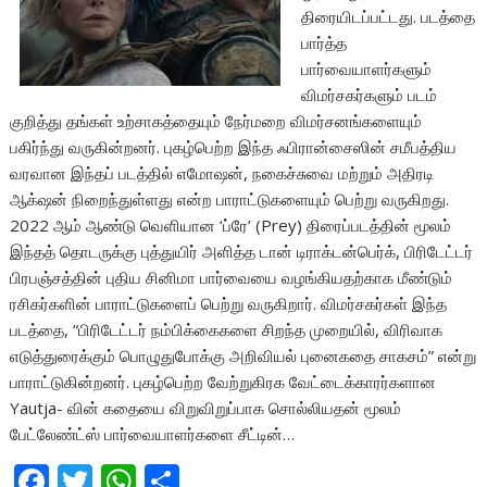
திரையிடப்பட்டது. படத்தை
பார்த்த
பார்வையாளர்களும்
விமர்சகர்களும் படம்
குறித்து தங்கள் உற்சாகத்தையும் நேர்மறை விமர்சனங்களையும்
பகிர்ந்து வருகின்றனர். புகழ்பெற்ற இந்த ஃபிரான்சைஸின் சமீபத்திய
வரவான இந்தப் படத்தில் எமோஷன், நகைச்சுவை மற்றும் அதிரடி
ஆக்‌ஷன் நிறைந்துள்ளது என்ற பாராட்டுகளையும் பெற்று வருகிறது.
2022 ஆம் ஆண்டு வெளியான ‘ப்ரே’ (Prey) திரைப்படத்தின் மூலம்
இந்தத் தொடருக்கு புத்துயிர் அளித்த டான் டிராக்டன்பெர்க், பிரிடேட்டர்
பிரபஞ்சத்தின் புதிய சினிமா பார்வையை வழங்கியதற்காக மீண்டும்
ரசிகர்களின் பாராட்டுகளைப் பெற்று வருகிறார். விமர்சகர்கள் இந்த
படத்தை, “பிரிடேட்டர் நம்பிக்கைகளை சிறந்த முறையில், விரிவாக
எடுத்துரைக்கும் பொழுதுபோக்கு அறிவியல் புனைகதை சாகசம்” என்று
பாராட்டுகின்றனர். புகழ்பெற்ற வேற்றுகிரக வேட்டைக்காரர்களான
Yautja- வின் கதையை விறுவிறுப்பாக சொல்லியதன் மூலம்
பேட்லேண்ட்ஸ் பார்வையாளர்களை சீட்டின்…
F
T
W
S