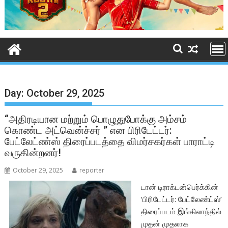
Day:
October 29, 2025
“அதிரடியான மற்றும் பொழுதுபோக்கு அம்சம்
கொண்ட அட்வென்ச்சர் ” என பிரிடேட்டர்:
பேட்லேட்ண்ஸ் திரைப்படத்தை விமர்சகர்கள் பாராட்டி
வருகின்றனர்!
October 29, 2025
reporter
டான் டிராக்டன்பெர்க்கின்
‘பிரிடேட்டர்: பேட்லேண்ட்ஸ்’
திரைப்படம் இங்கிலாந்தில்
முதன் முதலாக