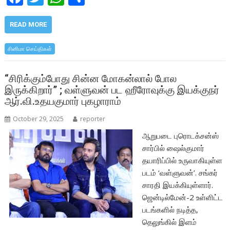
ac
w
h
h
e
itt
at
ar
READ MORE
b
er
s
e
சினிமா செய்திகள்
o
A
o
p
“சிரிக்கும்போது சின்ன மோகன்லால் போல
இருக்கிறார்” ; வள்ளுவன் பட ஹீரோவுக்கு இயக்குநர்
k
p
ஆர்.வி.உதயகுமார் புகழாராம்
October 29, 2025
reporter
ஆறுபடை புரொடக்சன்ஸ்
சார்பில் ஷைல்குமார்
தயாரிப்பில் உருவாகியுள்ள
படம் ‘வள்ளுவன்’. சங்கர்
சாரதி இயக்கியுள்ளார்.
ஜென்டில்மேன்-2 உள்ளிட்ட
படங்களில் நடித்த,
தெலுங்கில் இளம்