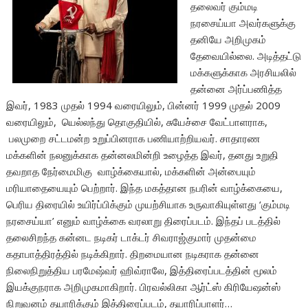
தலைவர் கும்மடி
நரசைய்யா அவர்களுக்கு
தனியே அறிமுகம்
தேவையில்லை. அடித்தட்டு
மக்களுக்காக அரசியலில்
தன்னை அர்ப்பணித்த
இவர், 1983 முதல் 1994 வரையிலும், பின்னர் 1999 முதல் 2009
வரையிலும், யெல்லந்து தொகுதியில், சுயேச்சை வேட்பாளராக,
பலமுறை சட்டமன்ற உறுப்பினராக பணியாற்றியவர். சாதாரண
மக்களின் நலனுக்காக தன்னலமின்றி உழைத்த இவர், தனது உறுதி
தவறாத நேர்மைமிகு வாழ்க்கையால், மக்களின் அன்பையும்
மரியாதையையும் பெற்றார். இந்த மகத்தான நபரின் வாழ்க்கையை,
பெரிய திரையில் உயிர்ப்பிக்கும் முயற்சியாக உருவாகியுள்ளது ‘கும்மடி
நரசைய்யா’ எனும் வாழ்க்கை வரலாறு திரைப்படம். இந்தப் படத்தில்
தலைசிறந்த கன்னட நடிகர் டாக்டர் சிவராஜ்குமார் முதன்மை
கதாபாத்திரத்தில் நடிக்கிறார். திறமையான நடிகராக தன்னை
நிலைநிறுத்திய பரமேஷ்வர் ஹிவ்ராலே, இத்திரைப்படத்தின் மூலம்
இயக்குநராக அறிமுகமாகிறார். பிரவல்லிகா ஆர்ட்ஸ் கிரியேஷன்ஸ்
நிறுவனம் தயாரிக்கும் இத்திரைப்படம், தயாரிப்பாளர்…