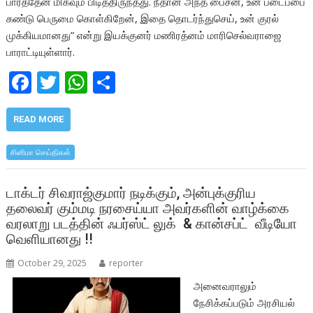
பார்த்தேன் மிகவும் பிடித்திருந்தது. நீதான் அந்த பைசன், உன் படைப்பை
கண்டு பெருமை கொள்கிறேன், இதை தொடர்ந்துசெய், உன் குரல்
முக்கியமானது” என்று இயக்குனர் மணிரத்னம் மாரிசெல்வராஜை
பாராட்டியுள்ளார்.
F
T
W
S
ac
w
h
h
e
itt
at
ar
READ MORE
b
er
s
e
சினிமா செய்திகள்
o
A
o
p
டாக்டர் சிவராஜ்குமார் நடிக்கும், அன்புக்குரிய
தலைவர் கும்மடி நரசைய்யா அவர்களின் வாழ்க்கை
k
p
வரலாறு படத்தின் ஃபர்ஸ்ட் லுக் & கான்சப்ட் வீடியோ
வெளியானது !!
October 29, 2025
reporter
அனைவராலும்
நேசிக்கப்படும் அரசியல்