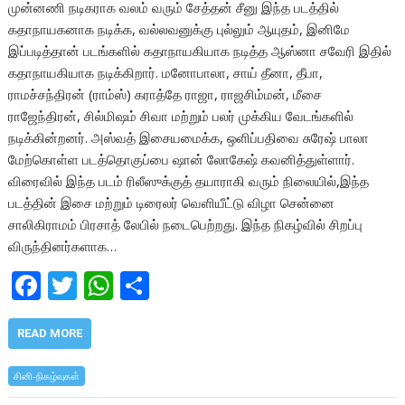
முன்னணி நடிகராக வலம் வரும் சேத்தன் சீனு இந்த படத்தில்
கதாநாயகனாக நடிக்க, வல்லவனுக்கு புல்லும் ஆயுதம், இனிமே
இப்படித்தான் படங்களில் கதாநாயகியாக நடித்த ஆஸ்னா சவேரி இதில்
கதாநாயகியாக நடிக்கிறார். மனோபாலா, சாய் தீனா, தீபா,
ராமச்சந்திரன் (ராம்ஸ்) கராத்தே ராஜா, ராஜசிம்மன், மீசை
ராஜேந்திரன், சில்மிஷம் சிவா மற்றும் பலர் முக்கிய வேடங்களில்
நடிக்கின்றனர். அஸ்வத் இசையமைக்க, ஒளிப்பதிவை சுரேஷ் பாலா
மேற்கொள்ள படத்தொகுப்பை ஷான் லோகேஷ் கவனித்துள்ளார்.
விரைவில் இந்த படம் ரிலீஸுக்குத் தயாராகி வரும் நிலையில்,இந்த
படத்தின் இசை மற்றும் டிரைலர் வெளியீட்டு விழா சென்னை
சாலிகிராமம் பிரசாத் லேபில் நடைபெற்றது. இந்த நிகழ்வில் சிறப்பு
விருந்தினர்களாக…
F
T
W
S
ac
w
h
h
e
itt
at
ar
READ MORE
b
er
s
e
சினி-நிகழ்வுகள்
o
A