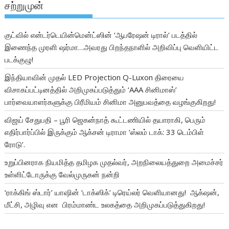
சற்றுமுன்
குட்வில் என்டர்டெயின்மென்ட்ஸின் ‘ஆபரேஷன் டிரால்’ படத்தில்
இணைந்த முரளி ஷர்மா…அவரது பிறந்தநாளில் அறிவிப்பு வெளியிட்ட
படக்குழு!
இந்தியாவின் முதல் LED Projection Q-Luxon திரையை
விசாகப்பட்டினத்தில் அறிமுகப்படுத்தும் ‘AAA சினிமாஸ்’
பார்வையாளர்களுக்கு பிரீமியம் சினிமா அனுபவத்தை வழங்குகிறது!
விஜய் சேதுபதி – பூரி ஜெகன்நாத் கூட்டணியில் தயாராகி, பெரும்
எதிர்பார்ப்பில் இருக்கும் ஆக்சன் டிராமா ‘ஸ்லம் டாக்: 33 டெம்பிள்
ரோடு’.
உறுப்பினராக நியமித்த தமிழக முதல்வர், அறநிலையத்துறை அமைச்சர்
உள்ளிட்டோருக்கு வேல்முருகன் நன்றி
‘ராக்கிங் ஸ்டார்’ யாஷின் ‘டாக்ஸிக்’ டிரெய்லர் வெளியானது! ஆக்‌ஷன்,
மீட்சி, அழிவு என பிரம்மாண்ட உலகத்தை அறிமுகப்படுத்துகிறது!