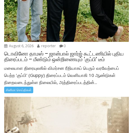
August 6, 2026
reporter
0
டொவினோ தாமஸ் – ஜான்பால் ஜார்ஜ் கூட்டணியில் புதிய
திரைப்படம் – மீண்டும் ஒன்றிணையும் ‘குப்பி’ டீம்
மலையாள திரையுலகில் விமர்சன ரீதியாகப் பெரும் வரவேற்பைப்
பெற்ற ‘குப்பி’ (Guppy) திரைப்படம் வெளியாகி 10 ஆண்டுகள்
நிறைவடைந்துள்ள நிலையில், அத்திரைப்படத்தின்...
சினிமா செய்திகள்