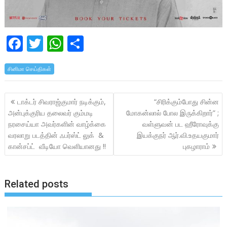
F
T
W
S
ac
w
h
h
சினிமா செய்திகள்
e
itt
at
ar
b
er
s
e
Post
டாக்டர் சிவராஜ்குமார் நடிக்கும்,
“சிரிக்கும்போது சின்ன
o
A
navigation
அன்புக்குரிய தலைவர் கும்மடி
மோகன்லால் போல இருக்கிறார்” ;
o
p
நரசைய்யா அவர்களின் வாழ்க்கை
வள்ளுவன் பட ஹீரோவுக்கு
k
p
வரலாறு படத்தின் ஃபர்ஸ்ட் லுக் &
இயக்குநர் ஆர்.வி.உதயகுமார்
கான்சப்ட் வீடியோ வெளியானது !!
புகழாராம்
Related posts