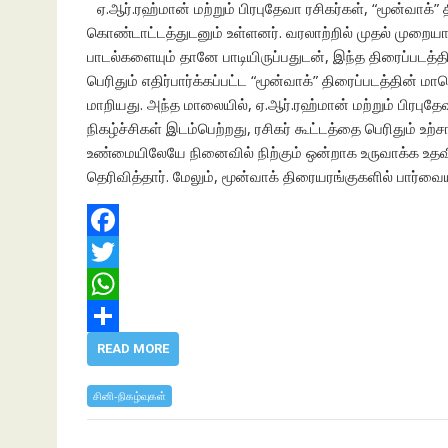
ஏ.ஆர்.ரஹ்மான் மற்றும் பிரபுதேவா ரசிகர்கள், “மூன்வாக்” 
p
கொண்டாட்டத்துடனும் உள்ளனர். வரலாற்றில் முதல் முறைய
பாடல்களையும் தானே பாடியிருப்பதுடன், இந்த திரைப்படத்த
பெரிதும் எதிர்பார்க்கப்பட்ட “மூன்வாக்” திரைப்படத்தின
மாறியது. அந்த மாலையில், ஏ.ஆர்.ரஹ்மான் மற்றும் பிரபு
நிகழ்ச்சிகள் இடம்பெற்றது, ரசிகர் கூட்டத்தை பெரிதும் உ
உண்மையிலேயே நினைவில் நிற்கும் ஒன்றாக உருவாக்க உதவிய 
தெரிவித்தார். மேலும், மூன்வாக் திரையரங்குகளில் பார்வை
F
a
T
c
w
W
e
i
h
S
READ MORE
b
t
a
h
சினி-நிகழ்வுகள்
o
t
t
a
o
e
s
r