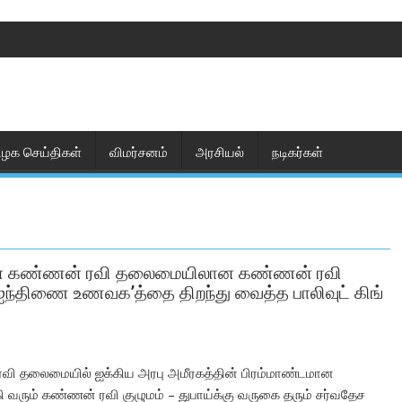
ிழக செய்திகள்
விமர்சனம்
அரசியல்
நடிகர்கள்
ுமான கண்ணன் ரவி தலைமையிலான கண்ணன் ரவி
& ஐந்திணை உணவக’த்தை திறந்து வைத்த பாலிவுட் கிங்
வி தலைமையில் ஐக்கிய அரபு அமீரகத்தின் பிரம்மாண்டமான
ம் கண்ணன் ரவி குழுமம் – துபாய்க்கு வருகை தரும் சர்வதேச