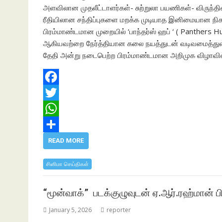
அளவிலான முதலீட்டாளர்கள்- சுற்றுலா பயணிகள்- விருந்தி
ரீதியிலான சந்திப்புகளை மறக்க முடியாத இனிமையான நி
பிரம்மாண்டமான முறையில் ‘பாந்தர்ஸ் ஹப் ‘ ( Panthers
ஆகியவற்றை நேர்த்தியான கலை நயத்துடன் வடிவமைத்துள
தேதி அன்று நடைபெற்ற பிரம்மாண்டமான அறிமுக விழாவில் ப
F
a
T
c
w
W
e
i
h
S
READ MORE
b
t
a
h
சினிமா செய்திகள்
o
t
t
a
o
e
s
r
“மூன்வாக்” படக்குழுவுடன் ஏ.ஆர்.ரஹ்மான் ப
k
r
A
e
January 5, 2026
reporter
p