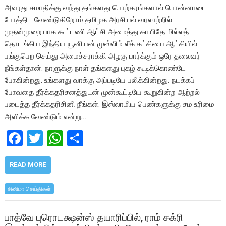
அவரது சமாதிக்கு வந்து தங்களது பொற்கரங்களால் பொன்னாடை
போத்திட வேண்டுகிறோம் தமிழக அரசியல் வரலாற்றில்
முதன்முறையாக கூட்டணி ஆட்சி அமைத்து காயிதே மில்லத்
தொடங்கிய இந்திய யூனியன் முஸ்லிம் லீக் கட்சியை ஆட்சியில்
பங்குபெற செய்து அமைச்சராக்கி அழகு பார்க்கும் ஒரே தலைவர்
நீங்கள்தான். நாளுக்கு நாள் தங்களது புகழ் கூடிக்கொண்டே
போகின்றது. உங்களது வாக்கு அப்படியே பலிக்கின்றது. நடக்கப்
போவதை தீர்க்கதரிசனத்துடன் முன்கூட்டியே கூறுகின்ற ஆற்றல்
படைத்த தீர்க்கதரிசினி நீங்கள். இஸ்லாமிய பெண்களுக்கு சம உரிமை
அளிக்க வேண்டும் என்று…
F
T
W
S
ac
w
h
h
e
itt
at
ar
READ MORE
b
er
s
e
சினிமா செய்திகள்
o
A
o
p
பாத்வே புரொடக்ஷன்ஸ் தயாரிப்பில், ராம் சக்ரி