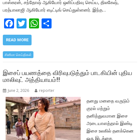
பாஸ்கரன், சந்தோஷ் ஆகியோர் ஒளிப்பதிவு செய்ய, திலகேஷ்,
பரத்பாலாஜி ஆகியோர் எடிட்டிங் செய்துள்ளனர். இந்த…
F
T
W
S
ac
w
h
h
e
itt
at
ar
READ MORE
b
er
s
e
சினிமா செய்திகள்
o
A
o
p
இசைப் பயணத்தை விரிவுபடுத்தும் பாடகியின் புதிய
மாலிவுட் அத்தியாயம்!!
k
p
June 2, 2026
reporter
தனது மனதை வருடும்
குரல் மற்றும்
தனித்துவமான இசை
அடையாளத்தால் இண்டி
இசை உலகில் தனக்கென
ஒரு இடத்தை