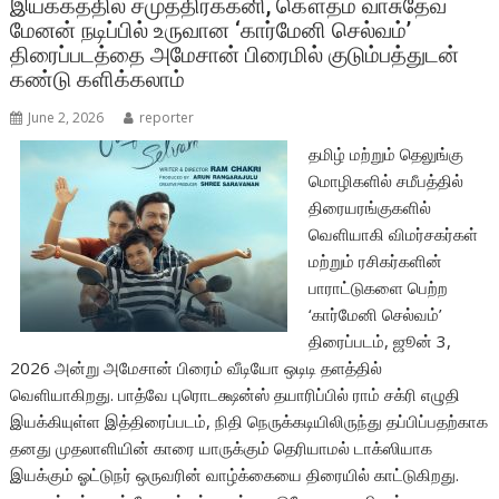
இயக்கத்தில் சமுத்திரக்கனி, கௌதம் வாசுதேவ்
k
p
மேனன் நடிப்பில் உருவான ‘கார்மேனி செல்வம்’
திரைப்படத்தை அமேசான் பிரைமில் குடும்பத்துடன்
கண்டு களிக்கலாம்
June 2, 2026
reporter
தமிழ் மற்றும் தெலுங்கு
மொழிகளில் சமீபத்தில்
திரையரங்குகளில்
வெளியாகி விமர்சகர்கள்
மற்றும் ரசிகர்களின்
பாராட்டுகளை பெற்ற
‘கார்மேனி செல்வம்’
திரைப்படம், ஜூன் 3,
2026 அன்று அமேசான் பிரைம் வீடியோ ஒடிடி தளத்தில்
வெளியாகிறது. பாத்வே புரொடக்ஷன்ஸ் தயாரிப்பில் ராம் சக்ரி எழுதி
இயக்கியுள்ள இத்திரைப்படம், நிதி நெருக்கடியிலிருந்து தப்பிப்பதற்காக
தனது முதலாளியின் காரை யாருக்கும் தெரியாமல் டாக்ஸியாக
இயக்கும் ஓட்டுநர் ஒருவரின் வாழ்க்கையை திரையில் காட்டுகிறது.