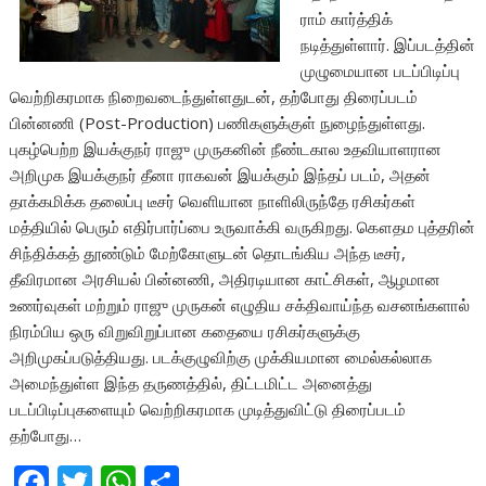
ராம் கார்த்திக்
நடித்துள்ளார். இப்படத்தின்
முழுமையான படப்பிடிப்பு
வெற்றிகரமாக நிறைவடைந்துள்ளதுடன், தற்போது திரைப்படம்
பின்னணி (Post-Production) பணிகளுக்குள் நுழைந்துள்ளது.
புகழ்பெற்ற இயக்குநர் ராஜு முருகனின் நீண்டகால உதவியாளரான
அறிமுக இயக்குநர் தீனா ராகவன் இயக்கும் இந்தப் படம், அதன்
தாக்கமிக்க தலைப்பு டீசர் வெளியான நாளிலிருந்தே ரசிகர்கள்
மத்தியில் பெரும் எதிர்பார்ப்பை உருவாக்கி வருகிறது. கௌதம புத்தரின்
சிந்திக்கத் தூண்டும் மேற்கோளுடன் தொடங்கிய அந்த டீசர்,
தீவிரமான அரசியல் பின்னணி, அதிரடியான காட்சிகள், ஆழமான
உணர்வுகள் மற்றும் ராஜு முருகன் எழுதிய சக்திவாய்ந்த வசனங்களால்
நிரம்பிய ஒரு விறுவிறுப்பான கதையை ரசிகர்களுக்கு
அறிமுகப்படுத்தியது. படக்குழுவிற்கு முக்கியமான மைல்கல்லாக
அமைந்துள்ள இந்த தருணத்தில், திட்டமிட்ட அனைத்து
படப்பிடிப்புகளையும் வெற்றிகரமாக முடித்துவிட்டு திரைப்படம்
தற்போது…
F
T
W
S