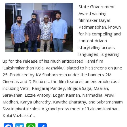
State Government
Award winning
filmmaker Dayal
Padmanabhan, known
for his compelling and
content driven
storytelling across
languages, is gearing
up for the release of his much anticipated Tamil film
‘Lakshmikanthan Kolai Vazhakku’, slated to hit screens on June
25. Produced by KV Shabarreesh under the banners 2M
Cinemas and D Pictures, the film features an ensemble cast
including Vetri, Rangaraj Pandey, Brigida Saga, Maaran,
Saravanan, Lizzie Antony, Logan Kannan, Narmadha, Aruvi
Madhan, Kanya Bharathy, Kavitha Bharathy, and Subramaniam
Siva in pivotal roles. A grand press meet of ‘Lakshmikanthan
Kolai Vazhakku’…