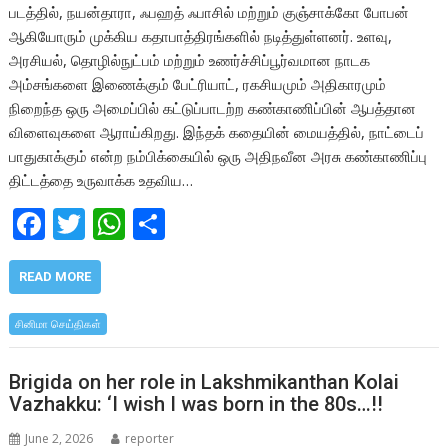
படத்தில், நயன்தாரா, ஃபஹத் ஃபாசில் மற்றும் குஞ்சாக்கோ போபன்
ஆகியோரும் முக்கிய கதாபாத்திரங்களில் நடித்துள்ளனர். உளவு,
அரசியல், தொழில்நுட்பம் மற்றும் உணர்ச்சிப்பூர்வமான நாடக
அம்சங்களை இணைக்கும் பேட்ரியாட், ரகசியமும் அதிகாரமும்
நிறைந்த ஒரு அமைப்பில் கட்டுப்பாடற்ற கண்காணிப்பின் ஆபத்தான
விளைவுகளை ஆராய்கிறது. இந்தக் கதையின் மையத்தில், நாட்டைப்
பாதுகாக்கும் என்ற நம்பிக்கையில் ஒரு அதிநவீன அரசு கண்காணிப்பு
திட்டத்தை உருவாக்க உதவிய…
F
T
W
S
ac
w
h
h
e
itt
at
ar
READ MORE
b
er
s
e
சினிமா செய்திகள்
o
A
o
p
Brigida on her role in Lakshmikanthan Kolai
Vazhakku: ‘I wish I was born in the 80s…!!
k
p
June 2, 2026
reporter