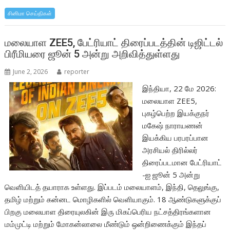
b
er
s
e
சினிமா செய்திகள்
o
A
o
p
மலையாள ZEE5, பேட்ரியாட் திரைப்படத்தின் டிஜிட்டல்
பிரீமியரை ஜூன் 5 அன்று அறிவித்துள்ளது
k
p
June 2, 2026
reporter
இந்தியா, 22 மே 2026:
மலையாள ZEE5,
புகழ்பெற்ற இயக்குநர்
மகேஷ் நாராயணன்
இயக்கிய பரபரப்பான
அரசியல் திரில்லர்
திரைப்படமான பேட்ரியாட்
-ஐ ஜூன் 5 அன்று
வெளியிடத் தயாராக உள்ளது. இப்படம் மலையாளம், இந்தி, தெலுங்கு,
தமிழ் மற்றும் கன்னட மொழிகளில் வெளியாகும். 18 ஆண்டுகளுக்குப்
பிறகு மலையாள திரையுலகின் இரு மிகப்பெரிய நட்சத்திரங்களான
மம்முட்டி மற்றும் மோகன்லாலை மீண்டும் ஒன்றிணைக்கும் இந்தப்