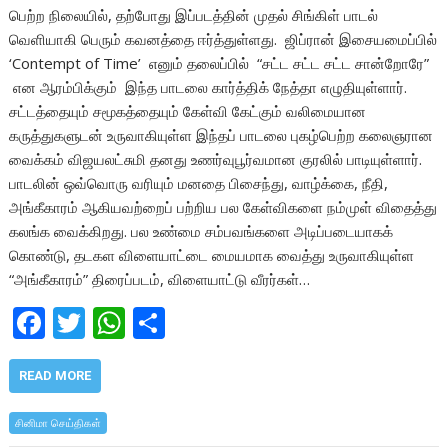
பெற்ற நிலையில், தற்போது இப்படத்தின் முதல் சிங்கிள் பாடல்
வெளியாகி பெரும் கவனத்தை ஈர்த்துள்ளது. ஜிப்ரான் இசையமைப்பில்
‘Contempt of Time’ எனும் தலைப்பில் “சட்ட சட்ட சட்ட சான்றோரே”
என ஆரம்பிக்கும் இந்த பாடலை கார்த்திக் நேத்தா எழுதியுள்ளார்.
சட்டத்தையும் சமூகத்தையும் கேள்வி கேட்கும் வலிமையான
கருத்துகளுடன் உருவாகியுள்ள இந்தப் பாடலை புகழ்பெற்ற கலைஞரான
வைக்கம் விஜயலட்சுமி தனது உணர்வுபூர்வமான குரலில் பாடியுள்ளார்.
பாடலின் ஒவ்வொரு வரியும் மனதை பிசைந்து, வாழ்க்கை, நீதி,
அங்கீகாரம் ஆகியவற்றைப் பற்றிய பல கேள்விகளை நம்முள் விதைத்து
கலங்க வைக்கிறது. பல உண்மை சம்பவங்களை அடிப்படையாகக்
கொண்டு, தடகள விளையாட்டை மையமாக வைத்து உருவாகியுள்ள
“அங்கீகாரம்” திரைப்படம், விளையாட்டு வீரர்கள்…
F
T
W
S
ac
w
h
h
e
itt
at
ar
READ MORE
b
er
s
e
சினிமா செய்திகள்