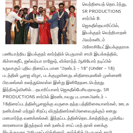
வெற்றியைத் தொடர்ந்து,
SR PRODUCTIONS
சார்பில் B.
ஜெகதீஸ்தயாரிப்பில்,
இயக்குநர் வெற்றிமாறன்
அவர்களிடம்
அசோசியேட்இயக்குநராக
பணியாற்றிய இயக்குநர் கார்த்திக் பெருமாள் சாமி இயக்கத்தில்,
கிச்சாசுதீப், ஐஸ்வர்யா ராஜேஷ், விக்ராந்த் ஆகியோர் நடிப்பில்
உருவாகும் புதிய திரைப்படமான “அண்டர் – 18” (Under – 18)
படத்தின் பூஜை விழா, படக்குழுவினருடன்திரையுலகின் முன்னணி
பிரபலங்கள் கலந்துகொள்ள இன்று இனிதேநடைபெற்றது.
இந்நிகழ்வினில்… தயாரிப்பாளர் ஜெகதீஸ்பேசியதாவது.. SR
PRODUCTIONS சார்பில் இரண்டாவது படமானஅண்டர் –
18திரைப்படத்தின்பூஜைக்கு வருகை தந்த பத்திரிகையாளர்கள், ஊடக
நண்பர்கள் மற்றும் சிறப்பு விருந்தினர்கள்அனைவருக்கும் எனது
மனமார்ந்த வணக்கங்கள். இந்தப்படத்தின்தொடக்கத்திற்கு முக்கிய
காரணமாக இருந்தவர் என் நண்பர் சாய் பரத் தான் எனக்கு
இயக்குநரை அறிமுகப்படுத்தினார். கார்த்திக் பெருமாள் சாமி