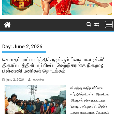
Day:
June 2, 2026
கௌதம் ராம் கார்த்திக் நடிக்கும் ‘ப்ளடி பாலிடிக்ஸ்’
திரைப்படத்தின் படப்பிடிப்பு வெற்றிகரமாக நிறைவு;
பின்னணி பணிகள் தொடக்கம்
June 2, 2026
reporter
மிகுந்த எதிர்பார்ப்பை
ஏற்படுத்தியுள்ள அரசியல்
ஆக்ஷன் திரைப்படமான
‘ப்ளடி பாலிடிக்ஸ்’, இதில்
கதாநாயகனாக கௌதம்