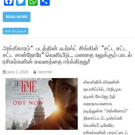
F
T
W
S
ac
w
h
h
e
itt
at
ar
READ MORE
b
er
s
e
சினி-நிகழ்வுகள்
o
A
o
p
அங்கீகாரம்” படத்தின் ஃபர்ஸ்ட் சிங்கிள் “சட்ட சட்ட
சட்ட சான்றோரே” வெளியீடு… மனதை உலுக்கும் பாடல்
k
p
ரசிகர்களின் கவனத்தை ஈர்க்கிறது!
June 2, 2026
reporter
ஸ்வஸ்திக் விஷன்ஸ்
தயாரிப்பில், அறிமுக
நடிகர் கே.ஜெ.ஆர்
கதாநாயகனாக
நடித்துள்ள “அங்கீகாரம்”
திரைப்படம், டிரெய்லர்
வெளியீட்டிலேயே
ரசிகர்களின் பாராட்டைப்