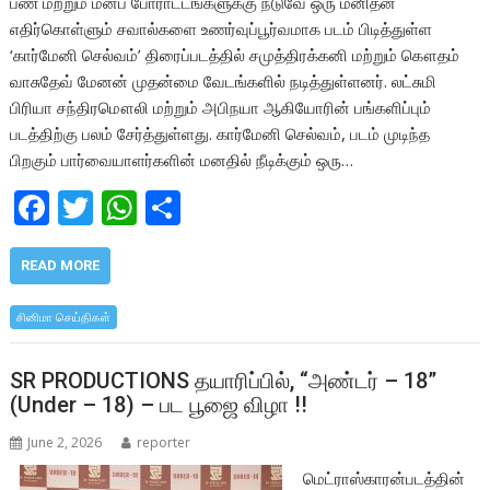
பண மற்றும் மனப் போராட்டங்களுக்கு நடுவே ஒரு மனிதன்
எதிர்கொள்ளும் சவால்களை உணர்வுப்பூர்வமாக படம் பிடித்துள்ள
‘கார்மேனி செல்வம்’ திரைப்படத்தில் சமுத்திரக்கனி மற்றும் கௌதம்
வாசுதேவ் மேனன் முதன்மை வேடங்களில் நடித்துள்ளனர். லட்சுமி
பிரியா சந்திரமௌலி மற்றும் அபிநயா ஆகியோரின் பங்களிப்பும்
படத்திற்கு பலம் சேர்த்துள்ளது. கார்மேனி செல்வம், படம் முடிந்த
பிறகும் பார்வையாளர்களின் மனதில் நீடிக்கும் ஒரு…
F
T
W
S
ac
w
h
h
e
itt
at
ar
READ MORE
b
er
s
e
சினிமா செய்திகள்
o
A
o
p
SR PRODUCTIONS தயாரிப்பில், “அண்டர் – 18”
(Under – 18) – பட பூஜை விழா !!
k
p
June 2, 2026
reporter
மெட்ராஸ்காரன்படத்தின்