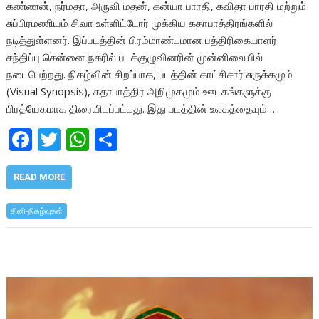
கண்ணன், நர்மதா, அருவி மதன், கன்யா பாரதி, கவிதா பாரதி மற்றும்
சுப்பிரமணியம் சிவா உள்ளிட்டோர் முக்கிய கதாபாத்திரங்களில்
நடித்துள்ளனர். இப்படத்தின் பிரம்மாண்டமான பத்திரிகையாளர்
சந்திப்பு சென்னை நகரில் படக்குழுவினரின் முன்னிலையில்
நடைபெற்றது. நிகழ்வின் சிறப்பாக, படத்தின் காட்சிசார் சுருக்கமும்
(Visual Synopsis), கதாபாத்திர அறிமுகமும் ஊடகங்களுக்கு
பிரத்யேகமாக திரையிடப்பட்டது. இது படத்தின் உலகத்தையும்…
F
T
W
S
ac
w
h
h
e
itt
at
ar
READ MORE
b
er
s
e
சினி-நிகழ்வுகள்
o
A
o
p
k
p