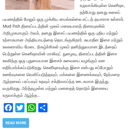
உருவாக்கியுள்ள கெனீஷா,
தற்போது தனது கலைப்
பயணத்தில் மேலும் ஒரு முக்கிய மைல்கல்லை எட்டத் தயாராக உள்ளார்.
Mud Fish திரைப்படத்தின் மூலம் மலையாளத் திரையுலகில்
அறிமுகமாகும் அவர், தனது இசைப் பயணத்தில் ஒரு புதிய மற்றும்
உற்சாகமான அத்தியாயத்தை தொடங்குகிறார். சுயாதீன இசை மற்றும்
உலகளாவிய மேடை நிகழ்ச்சிகள் மூலம் தனித்துவமான இடத்தைப்
பெற்றுள்ள கெனீஷாவின் மாலிவுட் நுழைவு, திரைப்படத்தின் இசை
உலகிற்கு ஒரு புதுமையான இசைச் சுவையை வழங்கும் என
எதிர்பார்க்கப்படுகிறது. கெனீஷாவுக்கு இசை என்பது எப்போதும்
உணர்வுகளை வெளிப்படுத்தவும், மக்களை இணைக்கவும், நேர்மறை
ஆற்றலைப் பரப்பவும் உதவும் சக்திவாய்ந்த ஊடகமாக இருந்து
வருகிறது. அர்த்தமுள்ள மற்றும் மனதைத் தொடும் இசையை
உருவாக்கும் ஆழ்ந்த…
F
T
W
S
ac
w
h
h
e
itt
at
ar
READ MORE