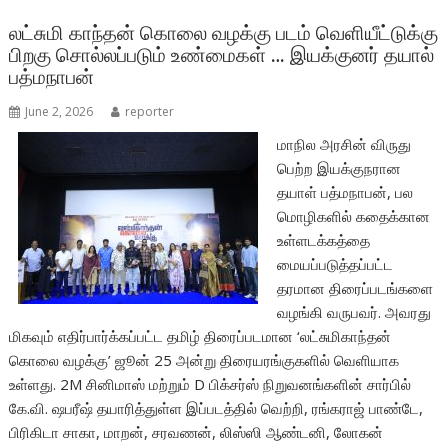
o
A
o
p
லட்சுமி காந்தன் கொலை வழக்கு படம் வெளியீட்டுக்கு
பிறகு சொல்லப்படும் உண்மைகள் … இயக்குனர் தயால்
k
p
பத்மநாபன்
June 2, 2026
reporter
மாநில அரசின் விருது
பெற்ற இயக்குநரான
தயாள் பத்மநாபன், பல
மொழிகளில் கதைக்கான
உள்ளடக்கத்தை
மையப்படுத்தப்பட்ட
தரமான திரைப்படங்களை
வழங்கி வருபவர். அவரது
மிகவும் எதிர்பார்க்கப்பட்ட தமிழ் திரைப்படமான ‘லட்சுமிகாந்தன்
கொலை வழக்கு’ ஜூன் 25 அன்று திரையரங்குகளில் வெளியாக
உள்ளது. 2M சினிமாஸ் மற்றும் D பிக்சர்ஸ் நிறுவனங்களின் சார்பில்
கே.வி. ஷபரீஷ் தயாரித்துள்ள இப்படத்தில் வெற்றி, ரங்கராஜ் பாண்டே,
பிரிகிடா சாகா, மாறன், சரவணன், லிஸ்ஸி ஆண்டனி, லோகன்