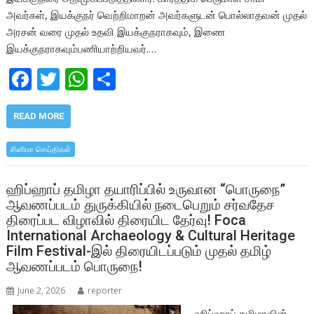
அவர்கள், இயக்குநர் வெற்றிமாறன் அவர்களுடன் பொல்லாதவன் முதல்
அரசன் வரை முதல் உதவி இயக்குநராகவும், இணை
இயக்குநராகவும்பணியாற்றியவர்.…
F
T
W
S
ac
w
h
h
e
itt
at
ar
READ MORE
b
er
s
e
சினிமா செய்திகள்
o
A
o
p
ஹிப்ஹாப் தமிழா தயாரிப்பில் உருவான “பொருநை”
ஆவணப்படம் துருக்கியில் நடைபெறும் சர்வதேச
k
p
திரைப்பட விழாவில் திரையிட தேர்வு! Foca
International Archaeology & Cultural Heritage
Film Festival-இல் திரையிடப்படும் முதல் தமிழ்
ஆவணப்படம் பொருநை!
June 2, 2026
reporter
ஹிப்ஹாப் தமிழாவின்