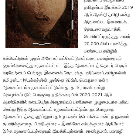
தமிழன்டா இயக்கம் 2019
ஆம் ஆண்டு தமிழி என்ற
ஆவணப்பட இணையத்
தொடரை உருவாக்கி
வெளியிட்டிருந்தது. சுமார்
20,000 கிமீ பயணித்து,
பண்டைய தமிழிக்
கல்வெட்டுகள் முதல் அசோகர் கல்வெட்டுகள் வரை பலவற்றையும்
ஒருங்கிணைத்து உருவாக்கப்பட்ட இந்த ஆவணப்படத் தொடர் பெரும்
வரவேற்பைப் பெற்றது. இதனைத் தொடர்ந்து, ஹிப்ஹாப் தமிழாவின்
தமிழன்டா இயக்கத்தின் முன்னெடுப்பில், பொருநை என்ற
ஆவணப்படம் உருவாக்கப்பட்டுள்ளது. தாமிரபரணி என்று
அழைக்கப்படும் பொருநை நதிக்கரையில் 2020-2021 ஆம்
ஆண்டுகளில் நடைபெற்ற அகழாய்வுப் பணிகளை முழுமையாக பதிவு
செய்து இந்த ஆவணப்படம் உருவாக்கப்பட்டுள்ளது. பொருநை
ஆவணப்படத்தை ஹிப்ஹாப் தமிழா எண்டர்டெயின்மெண்ட் நிறுவனம்
தயாரித்துள்ளது. பிரதீப்குமார் – இளங்கோ சம்பத்குமார் ஆகியோர்
இந்த ஆவணப்படத்தையும் இயக்கியுள்ளனர். சரண்குமார், பாலாஜி