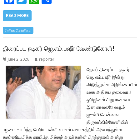
ac
w
h
h
e
itt
at
ar
READ MORE
b
er
s
e
சினிமா செய்திகள்
o
A
o
p
திரைப்பட நடிகர் ஜெ.எம்.பஷீர் வேண்டுகோள்!
k
p
June 2, 2026
reporter
தேவர் திரைப்பட நடிகர்
ஜெ. எம்.பஷீர் இன்று
விடுத்துள்ள அறிக்கையில்
உலக அதிசய தலைவா..!
ஒரிஜினல் சிறுபான்மை
இன காவலரே வரும்
ஜுன்5 சென்னை
திருவல்லிக்கேணியில்
பழமை வாய்ந்த பெரிய பள்ளி வாசல் வளாகத்தில் அமைந்துள்ள
கண்ணியமிக்க காயிதே மில்லத் அவர்களின் பிறந்தநாள் அன்று