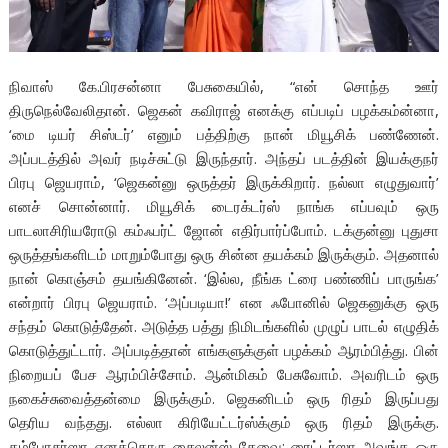
நிவாஸ் கே.பிரசன்னா பேசுகையில், “என் சொந்த ஊர்
திருநெல்வேலிதான். ஜெகன் கவிராஜ் எனக்கு எப்படிப் பழக்கம்ன்னா,
‘மை டியர் சிஸ்டர்’ எனும் பத்திற்கு நான் மியூசிக் பண்ணேன்.
அப்படத்தில் அவர் நடிச்சுட்டு இருந்தார். அந்தப் படத்தின் இயக்குநர்
பிரபு ஜெயராம், ‘ஜெகன்னு ஒருத்தர் இருக்கிறார். நல்லா எழுதுவார்’
எனச் சொன்னார். மியூசிக் டைரக்டர்ஸ் நாங்க எப்பவும் ஒரு
பாடலாசிரியரோடு கம்ஃபர்ட் ஜோன் எதிர்பார்ப்போம். டக்குன்னு புதுசா
ஒருத்தங்களிடம் மாறும்போது ஒரு சின்ன தயக்கம் இருக்கும். அதனால்
நான் கொஞ்சம் தயங்கினேன். ‘இல்ல, நீங்க ட்ரை பண்ணிப் பாருங்க’
என்றார் பிரபு ஜெயராம். ‘அப்படியா!’ என ஃபோனில் ஜெகனுக்கு ஒரு
சந்தம் கொடுத்தேன். அடுத்த பத்து நிமிடங்களில் முழுப் பாடல் எழுதிக்
கொடுத்துட்டார். அப்படித்தான் எங்களுக்குள் பழக்கம் ஆரம்பித்து. பின்
நிறையப் பேச ஆரம்பிச்சோம். ஆன்மிகம் பேசுவோம். அவரிடம் ஒரு
நகைச்சுவைத்தன்மை இருக்கும். ஜெகனிடம் ஒரு ரிதம் இருப்பது
தெரிய வந்தது. எல்லா கிரியேட்டர்ஸ்க்கும் ஒரு ரிதம் இருக்கு.
கம்போசர்ஸா எனக்கொரு சைலன்ஸ் தேவை; ரைட்டர்ஸா அவங்க ஒரு