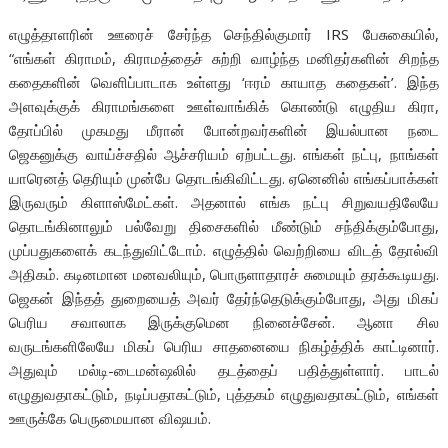
எழுத்தாளரின் ஊரைச் சேர்ந்த செந்தில்குமார் IRS பேசுகையில்,
“எங்கள் கிராமம், கிராமத்தைச் சுற்றி வாழ்ந்த மனிதர்களின் சிறந்த
கதைகளின் வெளிப்பாடாக உள்ளது ‘ஈரம் காயாத கதைகள்’. இந்த
அளவுக்குக் கிராமங்களை ஊள்வாங்கிக் கொண்டு எழுதிய கிரா,
தோப்பில் முகமது மீரான் போன்றவர்களின் இயல்பான நடை
ஜெகனுக்கு வாய்ச்சதில் ஆச்சரியம் ஏற்பட்டது. எங்கள் நட்பு, நாங்கள்
யாரெனத் தெரியும் முன்பே தொடங்கிவிட்டது. ஏனெனில் எங்கப்பாக்கள்
இருவரும் கிளாஸ்மேட்கள். அதனால் எங்க நட்பு சிறுவயதிலேயே
தொடங்கினாலும் பல்வேறு திசைகளில் மீண்டும் சந்திக்கும்போது,
முப்பதுகளைக் கடந்துவிட்டோம். எழுத்தில் வெற்றியை விடத் தோல்வி
அதிகம். கடினமான மனவலியும், பொருளாதாரச் சுமையும் தரக்கூடியது.
ஜெகன் இந்தத் துறையைத் அவர் தேர்ந்தெடுக்கும்போது, அது மிகப்
பெரிய சவாலாக இருக்குமென நினைச்சேன். ஆனா சில
வருடங்களிலேயே மிகப் பெரிய சாதனையை நிகழ்த்திக் காட்டினார்.
அதுவும் மல்டி-டைமன்ஷலில் தடத்தைப் பதித்துள்ளார். பாடல்
எழுதுவதாகட்டும், நடிப்பதாகட்டும், புத்தகம் எழுதுவதாகட்டும், எங்கள்
ஊருக்கே பெருமையான விஷயம்.