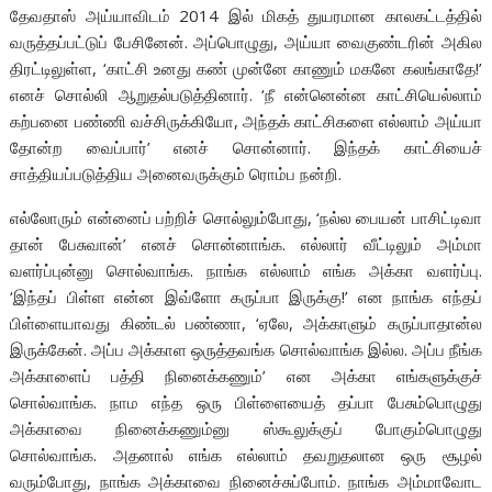
தேவதாஸ் அய்யாவிடம் 2014 இல் மிகத் துயரமான காலகட்டத்தில்
வருத்தப்பட்டுப் பேசினேன். அப்பொழுது, அய்யா வைகுண்டரின் அகில
திரட்டிலுள்ள, ‘காட்சி உனது கண் முன்னே காணும் மகனே கலங்காதே!’
எனச் சொல்லி ஆறுதல்படுத்தினார். ‘நீ என்னென்ன காட்சியெல்லாம்
கற்பனை பண்ணி வச்சிருக்கியோ, அந்தக் காட்சிகளை எல்லாம் அய்யா
தோன்ற வைப்பார்’ எனச் சொன்னார். இந்தக் காட்சியைச்
சாத்தியப்படுத்திய அனைவருக்கும் ரொம்ப நன்றி.
எல்லோரும் என்னைப் பற்றிச் சொல்லும்போது, ‘நல்ல பையன் பாசிட்டிவா
தான் பேசுவான்’ எனச் சொன்னாங்க. எல்லார் வீட்டிலும் அம்மா
வளர்ப்புன்னு சொல்வாங்க. நாங்க எல்லாம் எங்க அக்கா வளர்ப்பு.
‘இந்தப் பிள்ள என்ன இவ்ளோ கருப்பா இருக்கு!’ என நாங்க எந்தப்
பிள்ளையாவது கிண்டல் பண்ணா, ‘ஏலே, அக்காளும் கருப்பாதான்ல
இருக்கேன். அப்ப அக்காள ஒருத்தவங்க சொல்வாங்க இல்ல. அப்ப நீங்க
அக்காளைப் பத்தி நினைக்கணும்’ என அக்கா எங்களுக்குச்
சொல்வாங்க. நாம எந்த ஒரு பிள்ளையைத் தப்பா பேசும்பொழுது
அக்காவை நினைக்கணும்னு ஸ்கூலுக்குப் போகும்பொழுது
சொல்வாங்க. அதனால் எங்க எல்லாம் தவறுதலான ஒரு சூழல்
வரும்போது, நாங்க அக்காவை நினைச்சுப்போம். நாங்க அம்மாவோட