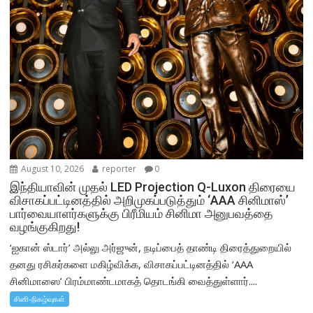
August 10, 2026
reporter
0
இந்தியாவின் முதல் LED Projection Q-Luxon திரையை
விசாகப்பட்டினத்தில் அறிமுகப்படுத்தும் ‘AAA சினிமாஸ்’
பார்வையாளர்களுக்கு பிரீமியம் சினிமா அனுபவத்தை
வழங்குகிறது!
‘ஐகான் ஸ்டார்’ அல்லு அர்ஜுன், நடிப்பைத் தாண்டி திரைத்துறையில்
தனது ரசிகர்களை மகிழ்விக்க, விசாகப்பட்டினத்தில் ‘AAA
சினிமாஸை’ பிரம்மாண்டமாகத் தொடங்கி வைத்துள்ளார்....
சினி-நிகழ்வுகள்