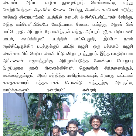
கொண்ட அய்யா வழில நுழைகிறார். சென்னைக்கு வந்து
வெற்றிவேந்தன் ஆஃபீஸ்ல வேலை செய்து, அவங்க கம்பெனி எடுத்த
நாகேஷ் திரையரங்கம் படத்தில் கடைசி அசிஸ்டென்ட்டாகச் சேர்ந்து,
அந்த கம்பெனியிலேயே கேஷியராக வேலை பார்த்து, அதன் பின்
பாட்டெழுதி, அப்புறம் மீடியாவிற்குள் வந்து, அப்புறம் ‘ஜீரக பிரியாணி’
பாடல், தாய்க்கிழவி படத்தில் பாட்டெழுதி, இப்போ நான்
நடிச்சிட்டிருக்கிற படத்துக்குப் பாட்டு எழுதி, ஒரு புத்தகம் எழுதி
சென்னையில் பெரிய வெளியீட்டு விழா நடத்துறார். இந்த மாதிரியான
ஆட்களைச் சமூகத்துக்கு அறிமுகப்படுத்த வேண்டிய பொறுப்பு
இருப்பதாக நான் நினைக்கிறேன். ஜெகனின் சிந்தனைக்கும்,
எண்ணத்துக்கும், அவர் சந்தித்த மனிதர்களையும், அவரது வட்டாரக்
கதைகளையும் புத்தகமாகக் கொண்டு வந்ததற்கு அவருக்கு
வாழ்த்துகளும் நன்றியும்” என்றார்.