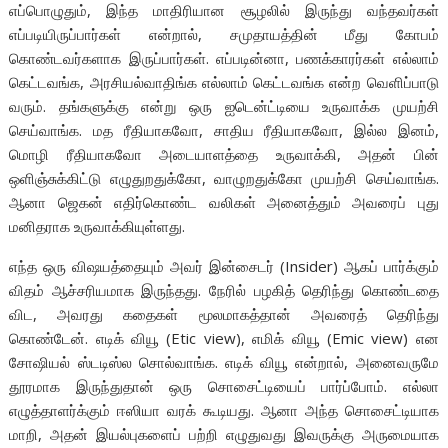
எப்பொழுதும், இந்த மாதிரியான சூழலில் இருந்து வந்தவர்கள்
எப்படியிருப்பார்கள் என்றால், சமுதாயத்தின் மீது கோபம்
கொண்டவர்களாக இருப்பார்கள். எப்படின்னா, பணக்காரர்கள் எல்லாம்
கெட்டவங்க, அரசியல்வாதிங்க எல்லாம் கெட்டவங்க என்ற வெளிப்பாடு
வரும். தங்களுக்கு என்று ஒரு ஐடென்ட்டியை உருவாக்க முயற்சி
செய்வாங்க. மத ரீதியாகவோ, சாதிய ரீதியாகவோ, இல்ல இனம்,
மொழி ரீதியாகவோ அடையாளத்தை உருவாக்கி, அதன் பின்
ஒளிஞ்சுக்கிட்டு எழுதுறதுக்கோ, வாழுறதுக்கோ முயற்சி செய்வாங்க.
ஆனா ஜெகன் எதிர்கொண்ட வலிகள் அனைத்தும் அவரைப் புது
மனிதராக உருவாக்கியுள்ளது.
எந்த ஒரு விஷயத்தையும் அவர் இன்சைடர் (Insider) ஆகப் பார்க்கும்
விதம் ஆச்சரியமாக இருந்தது. நேரில் பழகித் தெரிந்து கொண்டதை
விட, அவரது கதைகள் மூலமாகத்தான் அவரைத் தெரிந்து
கொண்டேன். எடிக் வியூ (Etic view), எமிக் வியூ (Emic view) என
சோஷியல் ஸ்டடிஸ்ல சொல்வாங்க. எடிக் வியூ என்றால், அனைவருமே
தூரமாக இருந்துதான் ஒரு சொசைட்டியைப் பார்ப்போம். எல்லா
எழுத்தாளர்க்கும் ஈஸியா வரக் கூடியது. ஆனா அந்த சொசைட்டியாக
மாறி, அதன் இயல்புகளைப் பற்றி எழுதுவது இவருக்கு அருமையாக