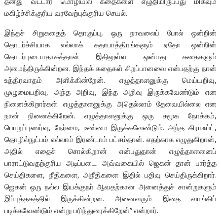
தனது வட்டார மொழியில் கதைகளை எழுதியிருப்பது மிகவும்
மகிழ்ச்சிக்குரிய வரவேற்புக்குரிய செயல்.
இந்தச் சிறுகதைத் தொகுப்பு, ஒரு நாவலைப் போல் ஒன்றின்
தொடர்ச்சியாக எல்லாக் கதாபாத்திரங்களும் ஏதோ ஒன்றின்
தொடர்புடையதாகத்தான் இதிலுள்ள ஒன்பது கதைகளும்
அமைந்திருக்கின்றன. இந்தக் கதைகள் சிறப்பானவை என்பதற்கு நான்
உத்திரவாதம் அளிக்கின்றேன். எழுத்தாளனுக்கு மெய்யறிவு,
முழுமையறிவு, அந்த அறிவு, இந்த அறிவு இருக்கவேண்டும் என
நினைக்கிறார்கள். எழுத்தாளனுக்கு அதெல்லாம் தேவையில்லை என
நான் நினைக்கிறேன். எழுத்தாளனுக்கு ஒரு சமூக நோக்கம்,
பொறுப்புணர்வு, நேர்மை, உண்மை இருக்கவேண்டும். அந்த கிராஃப்ட்,
தொழில்நுட்பம் எல்லாம் இரண்டாம் பட்சம்தான். எதற்காக எழுதுகிறான்,
அதில் எதைச் சொல்கிறான் என்பதுதான் எழுத்தாளனைப்
பாராட்டுவதற்குரிய அடிப்படை. அவ்வகையில் ஜெகன் தான் பார்த்த
செய்திகளை, நீதிகளை, அநீதிகளை இதில் பதிவு செய்திருக்கிறார்.
ஜெகன் ஒரு நல்ல இயக்குநர் ஆவதற்கான அனைத்துச் சான்றுகளும்
இப்புத்தகத்தில் இருக்கின்றன. அனைவரும் இதை வாங்கிப்
படிக்கவேண்டும் என்று பரிந்துரைக்கிறேன்” என்றார்.