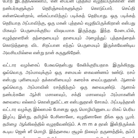
போற இடத்திலெல்லாம், ‘என் பையன் புத்தகம் எழுதியிருக்கான்’ என
நண்பர்களுக்கும் தெரிஞ்சவர்களுக்கும் கொடுப்பார். செய்தி
என்னவென்றால், எங்கப்பாவிற்குப் படிக்கத் தெரியாது. ஒரு படிக்கத்
தெரியாத அப்பாவிற்கு, ஒரு மகன் புத்தகம் எழுதியிருக்கிறான் என்பது
மிகவும் பெருமைக்குரிய விஷயமாக இருந்தது. இந்த மேடையில்,
எழுத்தாளரின் தந்தையையும் தாயையும் அழைத்துப் புத்தகத்தைக்
கொடுத்ததை விட சிறப்பான எந்தப் பெருமையும் இருக்கவேண்டிய
அவசியமில்லை என்று நான் கருதுகிறேன்.
வட்டார வழக்கைப் பேசுவதென்பது கேலிக்குரியதாக இருக்கிறது.
ஒவ்வொரு அம்மாவுக்கும் ஒரு சமையல் கைவண்ணம் உண்டு. ரசம்
என்பது புளியையும் தக்காளியையும் கரைச்சு வைப்பதுதான். ஆனால்
ஒவ்வொரு அம்மாவின் ரசத்திற்கும் ஒரு சுவையுண்டு. ஆனால்
நண்பர்களே ஆச்சி மசாலாவும், சக்தி மசாலாவும் அம்மாகளின்
சுவையை எல்லாம் கொன்றுவிட்டன என்பதுதான் சோகம். அப்படித்தான்
வட்டார வழக்கு இல்லாமல் போனது ஒரு மொழியினுடைய மிகப் பெரிய
இழப்பு. இன்று, தமிழில் பேசினாலோ, எழுதினாலோ நீங்க ஒரு பூமர்.
தமிழை ஆங்கிலத்தில் எழுதவேண்டும். A m m a தான் இன்றிருக்கக்
கூடிய ஜென் ஸீ மொழி. இத்தகைய சூழல் நிலவும் தருணத்தில், தம்பி