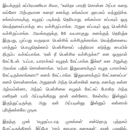
இயக்குநர் சுப்பிரமணியா சிவா, “கவிதா பாரதி சொன்ன அப்பா கதை
எவ்ளோ அற்புதமான கதை! எனக்கு எங்கம்மா ஞாபகம் வந்துடுச்சு.
எங்கம்மாவுக்கு எழுதப் படிக்கத் தெரியாது. எங்கம்மா எப்பவும் ஒரு
வெத்தலைப்பாக்கு பை வச்சிருப்பாங்க. அதுல எப்பவும் ஒரு பென்சில்
வச்சிருப்பாங்க. அவங்களுக்கு 86 வயசாகுது. எனக்குத் தெரிஞ்சு
இருபது, முப்பது வருஷமா பென்சில் வச்சிருக்காங்க. வெத்திலையை
மாத்தும் பொழுதெல்லாம் பென்சிலைப் பத்திரமா எடுத்து பையில்
திரும்ப வச்சுப்பாங்க. ‘ஏன் நீ பென்சில வச்சிருக்க?’ என ஒருநாள்
கேட்டேன். ‘யப்பா, யாராச்சும் எழுதக் கேட்பாங்க இல்ல!’ என அதுக்கு
அவங்க பதில் சொன்னாங்க. ‘ஏம்மா இதுவரைக்கும் எழுத யாராச்சும்
கேட்டிருக்காங்களா?’ எனக் கேட்டாங்க. ‘இதுவரைக்கும் கேட்கலைப்பா’
எனச் சொன்னாங்க. அதுதான் அந்த பென்சலின் கதை. எனக்கு என்ன
ஆர்வம்ன்னா, அந்தப் பென்சிலை எழுதக் கேட்கப் போகிற அந்த
மனிதன் யார் அப்படிங்கிறது தான் என்னோட கேள்விய இன்னும்
இருந்துட்டிருக்கு. அது ஏன் அப்படின்னு இன்னும் என்னால்
புரிஞ்சுக்கவே முடில.
இதற்கு முன் ‘எழுதப்படாத முகங்கள்’ என்றொரு புத்தகம்
போட்டிருக்கிறார். இப்போ ‘ஈரம் காயாத கதைகள்’. நான் முதலில்,