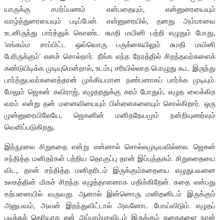
யாருக்கு சமர்ப்பணம் என்பதையும், என்னுரையையும்
வாழ்த்துரையையும் படிப்பேன். என்னுரையில், தனது அம்மாவை
உடனிருந்து பார்த்துக் கொண்ட சுமதி மயினி பற்றி எழுதும் போது,
‘எங்கம்ம சாப்பிட்ட ஒவ்வொரு பருக்கையிலும் சுமதி மயினி
பேரிருக்கும்’ எனச் சொல்றார். நீங்க எந்த நேரத்தில் சிறந்தவர்களைக்
கண்டுபிடிக்க முடியுமென்றால், உடம்பு சரியில்லாத பொழுது கூட இருந்து
பார்த்துபவர்களைத்தான் முக்கியமான நண்பனாகப் பார்க்க முடியும்.
மேலும் ஜெகன் கவிராஜ், எழுதறதுக்கு கரம் போதும், எழுத வைக்கிற
வரம் என்று தன் மனைவியையும் பிள்ளைகளையும் சொல்கிறார். ஒரு
முன்னுரையிலேயே, ஜெகனின் மனிதநேயமும் நன்றியுணர்வும்
வெளிப்படுகிறது.
இந்நூலை சிறுகதை என்று என்னால் சொல்லமுடியவில்லை. ஜெகன்
சந்தித்த மனிதர்கள் பற்றிய தொகுப்பு தான் இப்புத்தகம். சிறுகதையை
விட, தான் சந்தித்த மனிதரிடம் இருக்கும்கதையை எழுதுபவனை
உலகத்தின் மிகச் சிறந்த எழுத்தாளனாக மதிக்கிறேன். கதை என்பது
கற்பனையில் வருவது. ஆனால் இன்னொரு மனிதனிடம் இருக்கும்
அனுபவம், அவன் இறந்துவிட்டால் அவனோட போய்விடும். எழுதப்
படிக்கத் தெரியாத என் அப்பாம்மாவிடம் இருக்கும் கதைகளை நான்