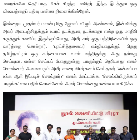
மறைக்கவே தெரியாத மிகச் சிறந்த மனிதர். இந்த இடத்துல ஒரு
விஷயத்தைப் பதிவு பண்ண நினைக்கின்றேன்.
இன்றைய முதல்வர் மாண்புமிகு ஜோசப் விஜய் அண்ணன், இன்னிக்கு
அவர் அடைஞ்சிருக்கும் உயரம் நடக்குமா, நடக்காதா என்ற ஒரு மாதிரி
கருத்துக் கணிப்பு இருக்கும்போது, அமீர் சார் ஒரு பத்திரிகையில் ஒரு
வார்த்தை சொல்றார். ‘புரட்சித்தலைவர் எம்ஜியாருக்குப் பிறகு
தமிழ்நாட்டில் ஒரு கூர்மையான வாள் வந்திருக்கு. அது நல்லது
செய்யுமா, என்ன செய்யப் போகுதுன்னு யாருக்கும் தெரியாது’ எனச்
சொன்னார். அனைவரும் அமீர் சாரை விமர்சனம் செய்தனர். ‘என்னப்பா
உங்க ஆள் இப்படிச் சொல்றார்?’ எனக் கேட்டாங்க. ‘சொல்லியிருக்கார்
பாருங்க’ என பதில் சொன்னேன். அவர் சொன்னது உண்மையாகிடுச்சு.