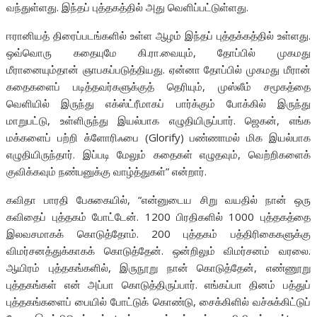
வந்துள்ளது. இந்தப் புத்தகத்தில் அது வெளிப்பட்டுள்ளது.
ஈரானியத் திரைப்படங்களில் உள்ள ஆழம் இந்தப் புத்தக்கத்தில் உள்ளது.
ஒவ்வொரு கதையுமே கி.ரா.வையும், தோப்பில் முகமது
மீரானையும்தான் ஞாபகப்படுத்தியது. ஏன்னா தோப்பில் முகமது மீரான்
கதைகளைப் படித்தவர்களுக்குத் தெரியும், முஸ்லீம் சமூகத்தை
வெளியில் இருந்து எக்ஸ்ட்ரீமாகப் பார்க்கும் போக்கில் இருந்து
மாறுபட்டு, உள்ளிருந்து இயல்பாக எழுதியிருப்பார். ஜெகன், எங்க
மக்களைப் பற்றி க்ளோரிஃபை (Glorify) பண்ணாமல் மிக இயல்பாக
எழுதியிருந்தார். இப்படி மேலும் கதைகள் எழுதவும், வெற்றிகளைக்
குவிக்கவும் நண்பனுக்கு வாழ்த்துகள்” என்றார்.
கவிதா பாரதி பேசுகையில், “என்னுடைய சிறு வயதில் நான் ஒரு
கவிதைப் புத்தகம் போட்டேன். 1200 பிரதிகளில் 1000 புத்தகத்தை
இலவசமாகக் கொடுத்தோம். 200 புத்தகம் பத்திரிகைகளுக்கு
விமர்சனத்துக்காகக் கொடுத்தேன். ஒன்றிலும் விமர்சனம் வரலை.
ஆயிரம் புத்தகங்களில், இருநூறு நான் கொடுத்தேன், எண்ணூறு
புத்தகங்கள் என் அப்பா கொடுத்திருப்பார். எங்கப்பா தினம் பத்துப்
புத்தகங்களைப் பையில் போட்டுக் கொண்டு, சைக்கிளில் வச்சுக்கிட்டுப்