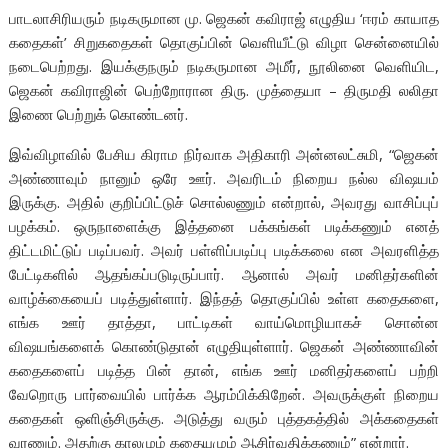
பாடலாசிரியரும் நடிகருமான மு. ஜெகன் கவிராஜ் எழுதிய ‘ஈரம் காயாத
கதைகள்’ சிறுகதைகள் தொகுப்பின் வெளியீட்டு விழா சென்னையில்
நடைபெற்றது. இயக்குநரும் நடிகருமான அமீர், நூலினை வெளியிட,
ஜெகன் கவிராஜின் பெற்றோரான திரு. முத்தையா – திருமதி லலிதா
இணை பெற்றுக் கொண்டனர்.
இவ்விழாவில் பேசிய கிராம நிர்வாக அதிகாரி அன்னலட்சுமி, “ஜெகன்
அண்ணாவும் நானும் ஒரே ஊர். அவரிடம் நிறைய நல்ல விஷயம்
இருக்கு. அதில் குறிப்பிட்டுச் சொல்லணும் என்றால், அவரது வாசிப்புப்
பழக்கம். ஒருநாளைக்கு இத்தனை பக்கங்கள் படிக்கணும் எனத்
திட்டமிட்டுப் படிப்பவர். அவர் பள்ளிப்படிப்பு படிக்கலை என அவரளித்த
பேட்டிகளில் ஆதங்கப்படுடிருப்பார். ஆனால் அவர் மனிதர்களின்
வாழ்க்கையைப் படித்துள்ளார். இந்தத் தொகுப்பில் உள்ள கதைகளை,
எங்க ஊர் தாத்தா, பாட்டிகள் வாய்மொழியாகச் சொன்ன
விஷயங்களைக் கொண்டுதான் எழுதியுள்ளார். ஜெகன் அண்ணாவின்
கதைகளைப் படித்த பின் தான், எங்க ஊர் மனிதர்களைப் பற்றி
வேறொரு பார்வையில் பார்க்க ஆரம்பிக்கிறேன். அவருக்குள் நிறைய
கதைகள் ஒளிஞ்சிருக்கு. அடுத்து வரும் புத்தகத்தில் அக்கதைகள்
வரணும். அதற்கு காலமும் கதையுமும் ஆசிர்வதிக்கணும்” என்றார்.