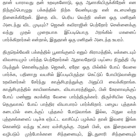
தான் யாராவது தன் உறவுகளோடு, ஒரு ஆளாகியிருக்கிறேன் என
நிற்கும்பொழுது பக்கத்தில் நிற்க வேண்டியது என் கடமைன்னு
நினைக்கிறேன். இதை விட பெரிய வெற்றி என்ன ஒரு மனிதன்
அடைந்து விட முடியும்? ஜெகன் கவிராஜின் பெற்றோர் சென்னைக்கு
வந்து முதல் முறையாக இப்படியொரு அரங்கில் மகனைப்
பார்க்கிறார்கள் என்றால், இதுதான் ஒரு மனிதன் அடைந்த உயரம்.
திருநெல்வேலி பக்கத்தில் பூலாங்குளம் எனும் கிராமத்தில், டீக்கடையும்
விவசாயமும் பார்த்த பெற்றோர்கள் ஆறாவதோடு படிப்பை நிறுத்தி பீடி
பிடித்துக் கொண்டிருந்த ஜெகன், ஏதோ ஒரு மில்லில் போய் வேலை
பார்க்க, பதினாறு வயசில் இப்படியிருந்தா கெட்டுப் போயிடுவான்னு
உறவினர்கள் சேர்ந்து காஞ்சிபுரத்துக்கு அனுப்பி வைக்கிறாங்க.
காஞ்சிபுரத்தில் காயிலாங்கடை வியாபாரத்திலும், பின் கேரளாவுக்குப்
போய் மண்ணு சுமக்கிற வேலை பார்த்திருக்கார். திருச்சியில தெரு
தெருவாகப் போய் பாத்திர வியாபாரம் பார்க்கிறார். பழைய புத்தகக்
கடையில் எடைக்குப் புத்தகம் போடுவாங்க இல்ல, அதுல வர்ற
புத்தகங்களைப் படிச்சு ஏற்பட்ட வாசிப்புப் பழக்கம் தான் இவரை இங்க
கொண்டு வந்து உட்கார வச்சிருக்கு. அதன் பின், ஏக இறைவனை
வழிபடும் முற்போக்கான சிந்தனையும், இடதுசாரி சிந்தனையும்