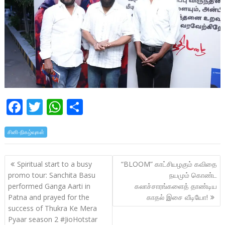
F
T
W
S
ac
w
h
h
சினி-நிகழ்வுகள்
e
itt
at
ar
b
er
s
e
Post
Spiritual start to a busy
“BLOOM” காட்சியழகும் கவிதை
o
A
navigation
promo tour: Sanchita Basu
நயமும் கொண்ட
o
p
performed Ganga Aarti in
கலாச்சாரங்களைத் தாண்டிய
k
p
Patna and prayed for the
காதல் இசை வீடியோ!
success of Thukra Ke Mera
Pyaar season 2 #JioHotstar