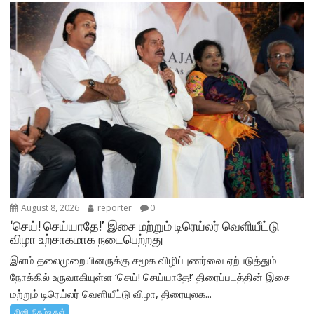
August 8, 2026
reporter
0
‘செய்! செய்யாதே!’ இசை மற்றும் டிரெய்லர் வெளியீட்டு
விழா உற்சாகமாக நடைபெற்றது
இளம் தலைமுறையினருக்கு சமூக விழிப்புணர்வை ஏற்படுத்தும்
நோக்கில் உருவாகியுள்ள ‘செய்! செய்யாதே!’ திரைப்படத்தின் இசை
மற்றும் டிரெய்லர் வெளியீட்டு விழா, திரையுலக...
சினி-நிகழ்வுகள்