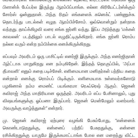
பிளான்க் பேப்பர்ல இருந்து ஆரம்பிப்பாங்க. எல்லா கிரியேட்டர்ஸ்க்கும்
சோர்ஸ் ஒன்னுதான். அந்த ரிதம் எங்களைக் கனெக்ட் பண்ணுச்சு.
தொடர்ந்து பாடல்கள் எழுத ஆரம்பிச்சோம். ஒவ்வொன்றும் நன்றாக
வந்தது. தாய்க்கிழவி வரை எங்க ஜர்னி வந்து. இப்ப அடுத்தது ‘மக்கள்
காவலன்’ படத்திலும் பாடல் எழுதிட்டிருக்கிறார். எங்க ஜர்னி ரொம்ப
நல்லா வரும் என்ற நம்பிக்கை எனக்கிருக்கிறது.
எப்பவும் அவரிடம் ஒரு பாசிட்டிவ் எனர்ஜி இருக்கும். அந்த எனர்ஜிதான்
ஆர்ட்டாக மாறுகிறது என நம்புகிறேன். இந்தத் தொகுப்பில், ‘அப்பா
தீபாவளி’ எனும் கதை படிச்சேன். எளிமையான மனிதர்கள் பற்றிய கதை
என்றால் எனக்கு ரொம்பப் பிடிக்கும். எளிமையாக உள்ளவர்களோடு
பழகினால் நம்ம மைண்ட் பயங்கரமா ரெஃப்ரெஷ் ஆகும். ஜெகன்
கவிராஜ் அந்த மாதிரியான ஒருத்தர். அவரிடம் எப்ப பேசினாலும், புது
விஷயங்களுக்கு ஓப்பனா இருப்பார். ஜெகன் மென்மேலும் வளர்வார்.
அவருக்கு வாழ்த்துகள்” என்றார்.
மு. ஜெகன் கவிராஜ் ஏற்புரை வழங்கி பேசும்போது, “என்னைக்
கொண்டாடுறதுக்கு, என்னைப் பற்றிப் பேசுறதுக்கு, என்னை
ரசிக்கிறதுக்கு யாருமே இருக்கமாட்டாங்க போல என மறைந்து விட்ட