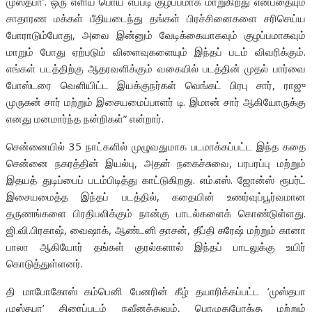
முஸ்தபா’. ஒரு எளிய பொய் எப்படி குழப்பமாக மாறுகிறது என்பதையும்
சாதாரண மக்கள் பீதியடைந்து தங்கள் பிரச்சினைகளை சரிசெய்ய
போராடும்போது, அவை இன்னும் வேடிக்கையாகவும் குழப்பமாகவும்
மாறும் போது ஏற்படும் விளைவுகளையும் இந்தப் படம் விவரிக்கும்.
எங்கள் படத்திற்கு ஆதரவளிக்கும் வகையில் படத்தின் முதல் பார்வை
போஸ்டரை வெளியிட்ட இயக்குநர்கள் வெங்கட் பிரபு சார், ராஜு
முருகன் சார் மற்றும் இசையமைப்பாளர் டி. இமான் சார் ஆகியோருக்கு
எனது மனமார்ந்த நன்றிகள்” என்றார்.
சென்னையில் 35 நாட்களில் முழுவதுமாக படமாக்கப்பட்ட இந்த கதை
சென்னை நகரத்தின் இயல்பு, அதன் நகைச்சுவை, பரபரப்பு மற்றும்
இதயத் துடிப்பைப் படம்பிடித்து காட்டுகிறது. எம்.எஸ். ஜோன்ஸ் ரூபர்ட்
இசையமைத்த இந்தப் படத்தில், கதையின் உணர்வுப்பூர்வமான
தருணங்களை பிரதிபலிக்கும் நான்கு பாடல்களைக் கொண்டுள்ளது.
ஜி.வி.பிரகாஷ், வைஷாக், ஆண்டனி தாசன், தீப்தி சுரேஷ் மற்றும் கானா
பாலா ஆகியோர் தங்கள் குரல்களால் இந்தப் பாடலுக்கு உயிர்
கொடுத்துள்ளனர்.
தி மாபோகோஸ் கம்பெனி பேனரின் கீழ் தயாரிக்கப்பட்ட ’முஸ்தபா
முஸ்தபா’ திரைப்படம் நவீனத்துவம், பொழுதுபோக்கு மற்றும்