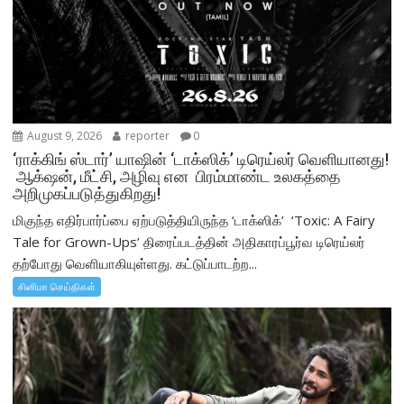
August 9, 2026
reporter
0
‘ராக்கிங் ஸ்டார்’ யாஷின் ‘டாக்ஸிக்’ டிரெய்லர் வெளியானது!
ஆக்‌ஷன், மீட்சி, அழிவு என பிரம்மாண்ட உலகத்தை
அறிமுகப்படுத்துகிறது!
மிகுந்த எதிர்பார்ப்பை ஏற்படுத்தியிருந்த ‘டாக்ஸிக்’ ‘Toxic: A Fairy
Tale for Grown-Ups’ திரைப்படத்தின் அதிகாரப்பூர்வ டிரெய்லர்
தற்போது வெளியாகியுள்ளது. கட்டுப்பாடற்ற...
சினிமா செய்திகள்