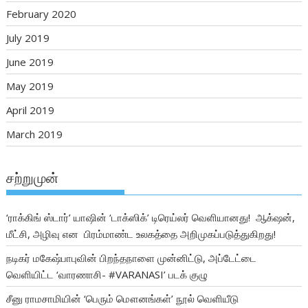
February 2020
July 2019
June 2019
May 2019
April 2019
March 2019
சற்றுமுன்
‘ராக்கிங் ஸ்டார்’ யாஷின் ‘டாக்ஸிக்’ டிரெய்லர் வெளியானது! ஆக்‌ஷன்,
மீட்சி, அழிவு என பிரம்மாண்ட உலகத்தை அறிமுகப்படுத்துகிறது!
நடிகர் மகேஷ்பாபுவின் பிறந்தநாளை முன்னிட்டு, அப்டேட்டை
வெளியிட்ட ‘வாரணாசி- #VARANASI’ படக் குழு
சீனு ராமசாமியின் ‘பெரும் மௌனங்கள்’ நூல் வெளியீடு