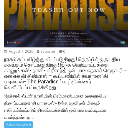
August 7, 2026
reporter
0
நரகம் கட்டவிழ்த்து விடப்படுகிறது! நெருப்பில் ஒரு புதிய
சகாப்தம் தொடங்குகிறது! இந்த வெறியாட்டத்தை
காணுங்கள்!- நானி- ஸ்ரீகாந்த் ஒடேலா- சுதாகர் செருகூரி –
எஸ் எல் வி சினிமாஸ் – கூட்டணியில் தயாரான ‘தி
பாரடைஸ்- The Paradise ‘ படத்தின் டீசர்
வெளியிடப்பட்டிருக்கிறது
‘நேச்சுரல் ஸ்டார்’ நானியின் பிரம்மாண்டமான உலகளாவிய
திரைப்படமான ‘தி பாரடைஸ்’- இந்த ஆண்டின் மிகவும்
எதிர்பார்க்கப்படும் திரைப்படங்களில் ஒன்றாக படிப்படியாக
வளர்ந்துள்ளது....
சினிமா செய்திகள்