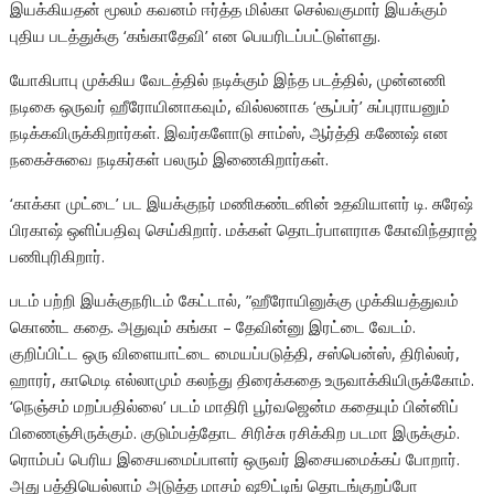
இயக்கியதன் மூலம் கவனம் ஈர்த்த மில்கா செல்வகுமார் இயக்கும்
புதிய படத்துக்கு ‘கங்காதேவி’ என பெயரிடப்பட்டுள்ளது.
யோகிபாபு முக்கிய வேடத்தில் நடிக்கும் இந்த படத்தில், முன்னணி
நடிகை ஒருவர் ஹீரோயினாகவும், வில்லனாக ‘சூப்பர்’ சுப்புராயனும்
நடிக்கவிருக்கிறார்கள். இவர்களோடு சாம்ஸ், ஆர்த்தி கணேஷ் என
நகைச்சுவை நடிகர்கள் பலரும் இணைகிறார்கள்.
‘காக்கா முட்டை’ பட இயக்குநர் மணிகண்டனின் உதவியாளர் டி. சுரேஷ்
பிரகாஷ் ஒளிப்பதிவு செய்கிறார். மக்கள் தொடர்பாளராக கோவிந்தராஜ்
பணிபுரிகிறார்.
படம் பற்றி இயக்குநரிடம் கேட்டால், ”ஹீரோயினுக்கு முக்கியத்துவம்
கொண்ட கதை. அதுவும் கங்கா – தேவின்னு இரட்டை வேடம்.
குறிப்பிட்ட ஒரு விளையாட்டை மையப்படுத்தி, சஸ்பென்ஸ், திரில்லர்,
ஹாரர், காமெடி எல்லாமும் கலந்து திரைக்கதை உருவாக்கியிருக்கோம்.
‘நெஞ்சம் மறப்பதில்லை’ படம் மாதிரி பூர்வஜென்ம கதையும் பின்னிப்
பிணைஞ்சிருக்கும். குடும்பத்தோட சிரிச்சு ரசிக்கிற படமா இருக்கும்.
ரொம்பப் பெரிய இசையமைப்பாளர் ஒருவர் இசையமைக்கப் போறார்.
அது பத்தியெல்லாம் அடுத்த மாசம் ஷூட்டிங் தொடங்குறப்போ