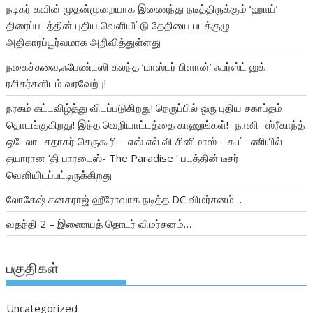
நடிகர் கவின் முதன்முறையாக இணைந்து நடித்திருக்கும் ‘ஹாய்’
திரைப்படத்தின் புதிய வெளியீட்டு தேதியை படக்குழு
அதிகாரப்பூர்வமாக அறிவித்துள்ளது
நகைச்சுவை,ஃபேண்டஸி கலந்த ‘மாஸ்டர் பிளான்’ ஃபர்ஸ்ட் லுக்
ரசிகர்களிடம் வரவேற்பு!
நரகம் கட்டவிழ்த்து விடப்படுகிறது! நெருப்பில் ஒரு புதிய சகாப்தம்
தொடங்குகிறது! இந்த வெறியாட்டத்தை காணுங்கள்!- நானி- ஸ்ரீகாந்த்
ஒடேலா- சுதாகர் செருகூரி – எஸ் எல் வி சினிமாஸ் – கூட்டணியில்
தயாரான ‘தி பாரடைஸ்- The Paradise ‘ படத்தின் டீசர்
வெளியிடப்பட்டிருக்கிறது
லோகேஷ் கனகராஜ் ஹீரோவாக நடித்த DC விமர்சனம்…
வதந்தி 2 – இணையத் தொடர் விமர்சனம்…
பகுதிகள்
Uncategorized