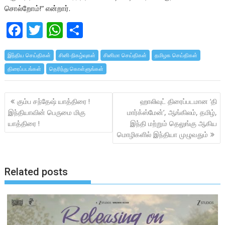
சொல்றோம்!” என்றார்.
F
T
W
S
ac
w
h
h
இந்திய செய்திகள்
e
itt
சினி-நிகழ்வுகள்
at
ar
சினிமா செய்திகள்
தமிழக செய்திகள்
திரைப்படங்கள்
தெரிந்து கொள்ளுங்கள்
b
er
s
e
o
A
Post
கும்ப சந்தேஷ் யாத்திரை !
ஹாலிவுட் திரைப்படமான ‘தி
o
p
navigation
இந்தியாவின் பெருமை மிகு
மார்க்ஸ்மேன்’, ஆங்கிலம், தமிழ்,
k
p
யாத்திரை !
இந்தி மற்றும் தெலுங்கு ஆகிய
மொழிகளில் இந்தியா முழுவதும்
Related posts