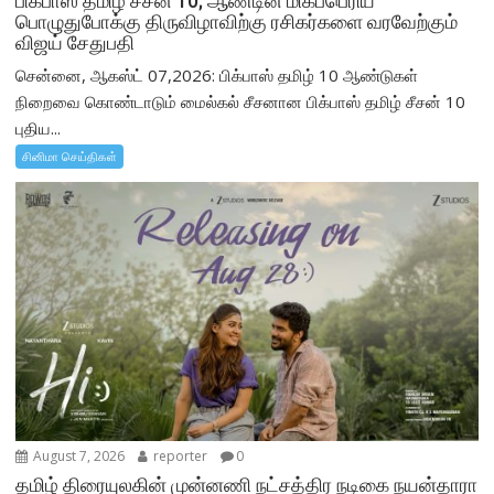
பிக்பாஸ் தமிழ் சீசன் 10; ஆண்டின் மிகப்பெரிய
பொழுதுபோக்கு திருவிழாவிற்கு ரசிகர்களை வரவேற்கும்
விஜய் சேதுபதி
சென்னை, ஆகஸ்ட் 07,2026: பிக்பாஸ் தமிழ் 10 ஆண்டுகள்
நிறைவை கொண்டாடும் மைல்கல் சீசனான பிக்பாஸ் தமிழ் சீசன் 10
புதிய...
சினிமா செய்திகள்
August 7, 2026
reporter
0
தமிழ் திரையுலகின் முன்னணி நட்சத்திர நடிகை நயன்தாரா