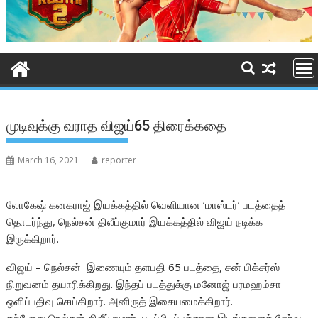
முடிவுக்கு வராத விஜய்65 திரைக்கதை
March 16, 2021
reporter
லோகேஷ் கனகராஜ் இயக்கத்தில் வெளியான ‘மாஸ்டர்’ படத்தைத்
தொடர்ந்து, நெல்சன் திலீப்குமார் இயக்கத்தில் விஜய் நடிக்க
இருக்கிறார்.
விஜய் – நெல்சன் இணையும் தளபதி 65 படத்தை, சன் பிக்சர்ஸ்
நிறுவனம் தயாரிக்கிறது. இந்தப் படத்துக்கு மனோஜ் பரமஹம்சா
ஒளிப்பதிவு செய்கிறார். அனிருத் இசையமைக்கிறார்.