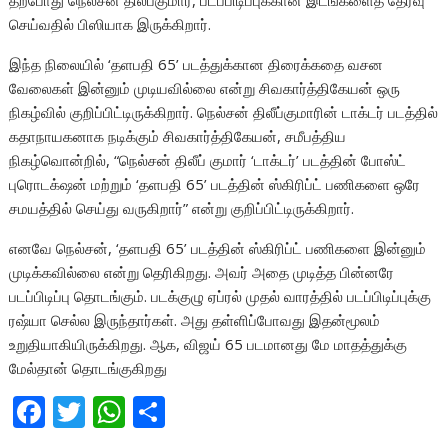
தற்போது நெல்சன் திலீப்குமார், படப்பிடிப்புக்கான இடங்களைத் தேர்வு
செய்வதில் பிஸியாக இருக்கிறார்.
இந்த நிலையில் ‘தளபதி 65’ படத்துக்கான திரைக்கதை வசன
வேலைகள் இன்னும் முடியவில்லை என்று சிவகார்த்திகேயன் ஒரு
நிகழ்வில் குறிப்பிட்டிருக்கிறார். நெல்சன் திலீப்குமாரின் டாக்டர் படத்தில்
கதாநாயகனாக நடிக்கும் சிவகார்த்திகேயன், சமீபத்திய
நிகழ்வொன்றில், “நெல்சன் திலீப் குமார் ‘டாக்டர்’ படத்தின் போஸ்ட்
புரொடக்‌ஷன் மற்றும் ‘தளபதி 65’ படத்தின் ஸ்கிரிப்ட் பணிகளை ஒரே
சமயத்தில் செய்து வருகிறார்” என்று குறிப்பிட்டிருக்கிறார்.
எனவே நெல்சன், ‘தளபதி 65’ படத்தின் ஸ்கிரிப்ட் பணிகளை இன்னும்
முடிக்கவில்லை என்று தெரிகிறது. அவர் அதை முடித்த பின்னரே
படப்பிடிப்பு தொடங்கும். படக்குழு ஏப்ரல் முதல் வாரத்தில் படப்பிடிப்புக்கு
ரஷ்யா செல்ல இருந்தார்கள். அது தள்ளிப்போவது இதன்மூலம்
உறுதியாகியிருக்கிறது. ஆக, விஜய் 65 படமானது மே மாதத்துக்கு
மேல்தான் தொடங்குகிறது
F
T
W
S
ac
w
h
h