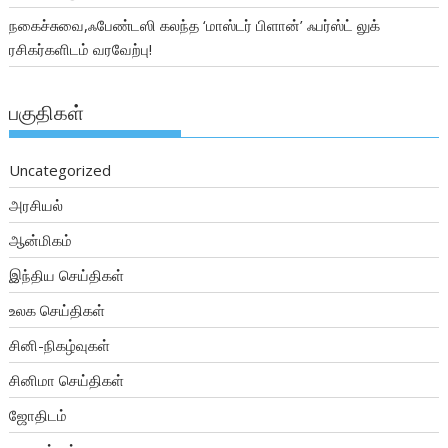
நகைச்சுவை,ஃபேண்டஸி கலந்த ‘மாஸ்டர் பிளான்’ ஃபர்ஸ்ட் லுக்
ரசிகர்களிடம் வரவேற்பு!
பகுதிகள்
Uncategorized
அரசியல்
ஆன்மிகம்
இந்திய செய்திகள்
உலக செய்திகள்
சினி-நிகழ்வுகள்
சினிமா செய்திகள்
ஜோதிடம்