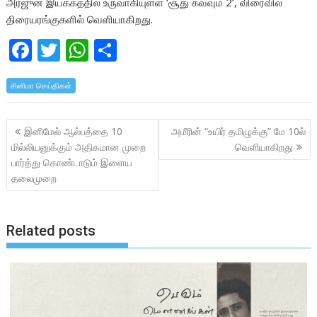
அர்ஜுன் இயக்கத்தில் உருவாகியுள்ள ‘சூது கவ்வும் 2’, விரைவில்
திரையரங்குகளில் வெளியாகிறது.
F
T
W
S
ac
w
h
h
சினிமா செய்திகள்
e
itt
at
ar
b
er
s
e
Post
இனிமேல் ஆல்பத்தை 10
அமீரின் “உயிர் தமிழுக்கு” மே 10ல்
o
A
navigation
மில்லியனுக்கும் அதிகமான முறை
வெளியாகிறது
o
p
பார்த்து கொண்டாடும் இளைய
k
p
தலைமுறை
Related posts