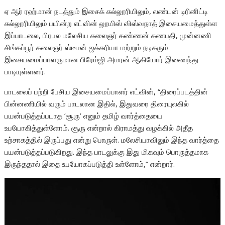
ஏ ஆர் ரஹ்மான் நடத்தும் இசைக் கல்லூரியிலும், லண்டன் டிரினிட்டி
கல்லூரியிலும் பயின்ற எட்வின் லூயிஸ் விஸ்வநாத் இசையமைத்துள்ள
இப்பாடலை, பிரபல மலேசிய கலைஞர் கண்ணன் கணபதி, முன்னணி
சிங்கப்பூர் கலைஞர் ஸ்டீபன் ஜக்கரியா மற்றும் நடிகரும்
இசையமைப்பாளருமான பிரேம்ஜி அமரன் ஆகியோர் இணைந்து
பாடியுள்ளனர்.
பாடலைப் பற்றி பேசிய இசையமைப்பாளர் எட்வின், “திரைப்படத்தின்
பின்னணியில் வரும் பாடலான இதில், இதுவரை திரையுலகில்
பயன்படுத்தப்படாத ‘சூரு’ எனும் தமிழ் வார்த்தையை
உபயோகித்துள்ளோம். சூரு என்றால் கிராமத்து வழக்கில் அதீத
உற்சாகத்தில் இருப்பது என்று பொருள். மலேசியாவிலும் இந்த வார்த்தை
பயன்படுத்தப்படுகிறது. இந்த பாடலுக்கு இது மிகவும் பொருத்தமாக
இருந்ததால் இதை உபயோகப்படுத்தி உள்ளோம்,” என்றார்.