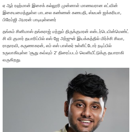
ஏ ஆர் ரஹ்மான் இசைக் கல்லூரி முன்னாள் மாணவரான எட்வின்
இசையமைத்துள்ள பாடலை கண்ணன் கணபதி, ஸ்டீபன் ஜக்கரியா,
பிரேம்ஜி அமரன் பாடியுள்ளனர்
தங்கம் சினிமாஸ் தங்கராஜ் மற்றும் திருக்குமரன் என்டர்டெயின்மெண்ட்
சி வி குமார் தயாரிப்பில் எஸ் ஜே அர்ஜுன் இயக்கத்தில் மிர்ச்சி சிவா,
ராதாரவி, கருணாகரன், எம் எஸ் பாஸ்கர் உள்ளிட்டோர் நடிப்பில்
உருவாகியுள்ள ‘சூது கவ்வும் 2’ திரைப்படம் வெளியீட்டுக்கு தயாராகி
வருகிறது.