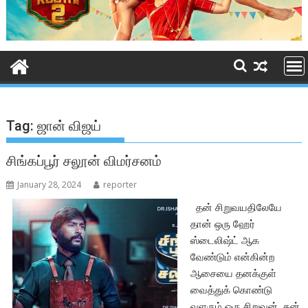
Tag:
ஜான் விஜய்
சிங்கப்பூர் சலூன் விமர்சனம்
January 28, 2024
reporter
தன் சிறுவயதிலேயே
தான் ஒரு ஹேர்
ஸ்டைலிஷ்ட் ஆக
வேண்டும் என்கின்ற
ஆசையை தனக்குள்
வைத்துக் கொண்டு
வளரும் ஒரு சிறுவன், தன்