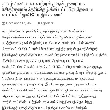
o
p
தமிழ் சினிமா வரலாற்றில் முதன்முறையாக
ரசிகர்களால் தேர்ந்தெடுக்கப்பட்ட பிரபுதேவா பட
k
p
டைட்டில் “ஜாலியோ ஜிம்கானா”
December 17, 2023
reporter
தமிழ்சினிமா வரலாற்றில் முதன் முறையாக ரசிகர்களால்
தேர்ந்தெடுக்கப்பட்ட டைட்டில் கொண்ட ‘ஜாலியோ ஜிம்கானா’
படத்தினை டிரான்ஸ் இண்டியா மீடியா & எண்டர்டெயின்மெண்ட்
பிரைவேட் லிமிடெட் சார்பில் எம். ராஜேந்திர ராஜன் தயாரிக்கிறார்.
இயக்குநர் ஷக்தி சிதம்பரம்- நடிகர் பிரபுதேவா காம்போ இந்தப் படத்தில்
மீண்டும் இணைந்துள்ளது! டிரான்ஸ் இண்டியா மீடியா &
எண்டர்டெய்ன்மெண்ட் பிரைவேட் லிமிடெட் நிறுவனம் கதைகளுக்கு
முக்கியத்துவம் உள்ள படங்களைத் தயாரித்து வருகிறது. இதற்கு முன்பு
‘நாகேஷ் திரையரங்கம்’ என்ற தமிழ்ப் படத்தையும் மராத்தி படம்
ஒன்றையும் தயாரித்துள்ளது. இப்போது முழுக்க முழுக்க ஃபேமிலி
எண்டர்டெயின்மெண்ட் படமான ஜாலியோ ஜிம்கானா என்ற படத்தை
சிறப்பாக தயாரித்து தமிழ் சினிமாவில் கம்பேக் கொடுத்துள்ளது.
‘சார்லி சாப்ளின்’ படத்தின் மாபெரும் வெற்றியைத் தொடர்ந்து,
இயக்குநர் ஷக்தி சிதம்பரம்- பிரபுதேவா காம்போ மீண்டும்