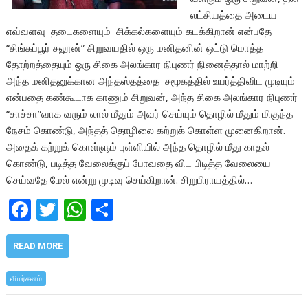
லட்சியத்தை அடைய
எவ்வளவு தடைகளையும் சிக்கல்களையும் கடக்கிறான் என்பதே
“சிங்கப்பூர் சலூன்” சிறுவயதில் ஒரு மனிதனின் ஒட்டு மொத்த
தோற்றத்தையும் ஒரு சிகை அலங்கார நிபுணர் நினைத்தால் மாற்றி
அந்த மனிதனுக்கான அந்தஸ்தத்தை சமூகத்தில் உயர்த்திவிட முடியும்
என்பதை கண்கூடாக காணும் சிறுவன், அந்த சிகை அலங்கார நிபுணர்
“சாச்சா”வாக வரும் லால் மீதும் அவர் செய்யும் தொழில் மீதும் மிகுந்த
நேசம் கொண்டு, அந்தத் தொழிலை கற்றுக் கொள்ள முனைகிறான்.
அதைக் கற்றுக் கொள்ளும் புள்ளியில் அந்த தொழில் மீது காதல்
கொண்டு, படித்த வேலைக்குப் போவதை விட பிடித்த வேலையை
செய்வதே மேல் என்று முடிவு செய்கிறான். சிறுபிராயத்தில்…
F
T
W
S
ac
w
h
h
e
itt
at
ar
READ MORE
b
er
s
e
விமர்சனம்
o
A