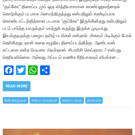
“குய்கோ” திரைப்படமும் ஒரு வித்தியாசமான காண்பனுவத்தைக்
கொடுக்கும் படமாக அமைந்திருந்தது என்பதிலும் கண்டிப்பாக
கொண்டாட்டத்திற்கான படமாக “குய்கோ” இருக்கின்றது என்பதிலும்
படம் பார்த்த யாருக்கும் மாற்றுக் கருத்து இருக்க முடியாது.
இயக்குநருக்கு பழைய தமிழ் படங்கள் என்றால் மிகவும் பிடிக்கும் போல்
தெரிகிறது. தான் கதை எழுதிய திரைப்படத்திற்கு ஆண்டவன்
கட்டளை என்ற பெயரை அவர்தான் சிபாரிசி செய்தாரா..? என்பது
தெரியவில்லை. அல்லது அப்படம் வணிக ரீதியாகவும் விமர்சன…
F
T
W
S
ac
w
h
h
e
itt
at
ar
READ MORE
b
er
s
e
சினி-நிகழ்வுகள்
சினிமா செய்திகள்
திரைப்படங்கள்
விமர்சனம்
o
A
o
p
k
p