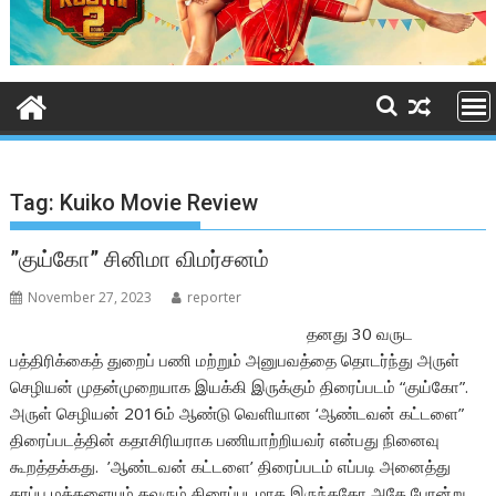
Tag:
Kuiko Movie Review
”குய்கோ” சினிமா விமர்சனம்
November 27, 2023
reporter
தனது 30 வருட
பத்திரிக்கைத் துறைப் பணி மற்றும் அனுபவத்தை தொடர்ந்து அருள்
செழியன் முதன்முறையாக இயக்கி இருக்கும் திரைப்படம் “குய்கோ”.
அருள் செழியன் 2016ம் ஆண்டு வெளியான ‘ஆண்டவன் கட்டளை”
திரைப்படத்தின் கதாசிரியராக பணியாற்றியவர் என்பது நினைவு
கூறத்தக்கது. ’ஆண்டவன் கட்டளை’ திரைப்படம் எப்படி அனைத்து
தரப்பு மக்களையும் கவரும் திரைப்படமாக இருந்ததோ அதே போன்று