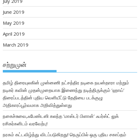
July 2019
June 2019
May 2019
April 2019
March 2019
சற்றுமுன்
தமிழ் திரையுலகின் முன்னணி நட்சத்திர நடிகை நயன்தாரா மற்றும்
நடிகர் கவின் முதன்முறையாக இணைந்து நடித்திருக்கும் ‘ஹாய்’
திரைப்படத்தின் புதிய வெளியீட்டு தேதியை படக்குழு
அதிகாரப்பூர்வமாக அறிவித்துள்ளது
நகைச்சுவை,ஃபேண்டஸி கலந்த ‘மாஸ்டர் பிளான்’ ஃபர்ஸ்ட் லுக்
ரசிகர்களிடம் வரவேற்பு!
நரகம் கட்டவிழ்த்து விடப்படுகிறது! நெருப்பில் ஒரு புதிய சகாப்தம்