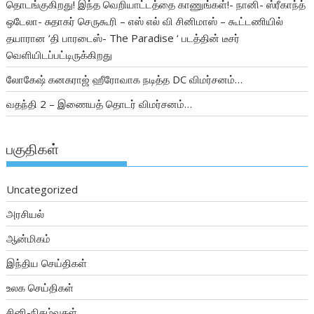
தொடங்குகிறது! இந்த வெறியாட்டத்தை காணுங்கள்!- நானி- ஸ்ரீகாந்த்
ஒடேலா- சுதாகர் செருகூரி – எஸ் எல் வி சினிமாஸ் – கூட்டணியில்
தயாரான ‘தி பாரடைஸ்- The Paradise ‘ படத்தின் டீசர்
வெளியிடப்பட்டிருக்கிறது
லோகேஷ் கனகராஜ் ஹீரோவாக நடித்த DC விமர்சனம்…
வதந்தி 2 – இணையத் தொடர் விமர்சனம்…
பகுதிகள்
Uncategorized
அரசியல்
ஆன்மிகம்
இந்திய செய்திகள்
உலக செய்திகள்
சினி-நிகழ்வுகள்