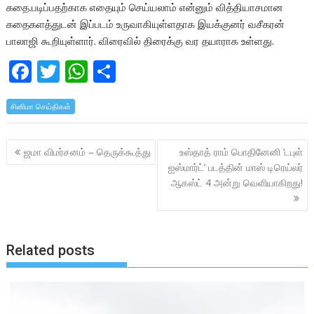
கதை.படிப்பதற்காக எதையும் செய்யலாம் என்னும் வித்தியாசமான
கதைகளத்துடன் இப்படம் உருவாகியுள்ளதாக இயக்குனர் வசீகரன்
பாலாஜி கூறியுள்ளார். விரைவில் திரைக்கு வர தயாராக உள்ளது.
F
T
W
S
ac
w
h
h
சினிமா செய்திகள்
e
itt
at
ar
b
er
s
e
Post
ஜமா விமர்சனம் – தெருக்கூத்து
உஸ்தாத் ராம் பொதினேனி ‘டபுள்
o
A
navigation
ஐஸ்மார்ட்’ படத்தின் மாஸ் டிரெய்லர்
o
p
ஆகஸ்ட் 4 அன்று வெளியாகிறது!
k
p
Related posts