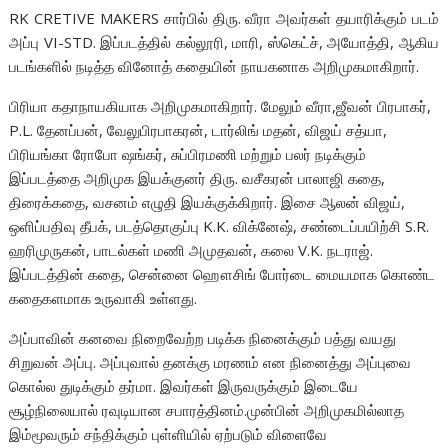
RK CRETIVE MAKERS சார்பில் திரு. வீரா அவர்கள் தயாரிக்கும் படம்
அப்பு VI-STD. இப்படத்தில் கல்லூரி, மாரி, ஸ்கெட்ச், அயோத்தி, ஆகிய
படங்களில் நடித்த வினோத் கதையின் நாயகனாக அறிமுகமாகிறார்.
பிரியா கதாநாயகியாக அறிமுகமாகிறார். மேலும் வீரா,ஜீவன் பிரபாகர்,
P.L. தேனப்பன், வேலுபிரபாகரன், டார்லிங் மதன், விஜய் சத்யா,
பிரியங்கா ரோபோ ஷங்கர், சுப்பிரமணி மற்றும் பலர் நடிக்கும்
இப்படத்தை அறிமுக இயக்குனர் திரு. வசீகரன் பாலாஜி கதை,
திரைக்கதை, வசனம் எழுதி இயக்குக்கிறார். இசை ஆலன் விஜய்,
ஒளிப்பதிவு தீபக், படத்தொகுப்பு K.K. விக்னேஷ், சண்டைப்பயிற்சி S.R.
ஹரிமுருகன், பாடல்கள் மணி அமுதவன், கலை V.K. நடராஜ்.
இப்படத்தின் கதை, சென்னை ஹௌசிங் போர்டை மையமாக கொண்ட
கதைகளமாக உருவாகி உள்ளது.
அப்பாவின் கனவை நிறைவேற்ற படிக்க நினைக்கும் பத்து வயது
சிறுவன் அப்பு. அப்புவால் தனக்கு மரணம் என நினைத்து அப்புவை
கொல்ல துடிக்கும் தர்மா. இவர்கள் இருவருக்கும் இடையே
சூழ்நிலையால் ரவுடியான சபாரத்தினம்.முன்பின் அறிமுகமில்லாத
இம்மூவரும் சந்திக்கும் புள்ளியில் ஏற்படும் விளைவே