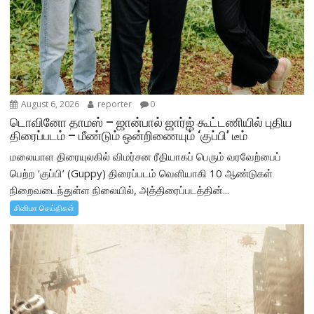
August 6, 2026
reporter
0
டொவினோ தாமஸ் – ஜான்பால் ஜார்ஜ் கூட்டணியில் புதிய
திரைப்படம் – மீண்டும் ஒன்றிணையும் ‘குப்பி’ டீம்
மலையாள திரையுலகில் விமர்சன ரீதியாகப் பெரும் வரவேற்பைப்
பெற்ற ‘குப்பி’ (Guppy) திரைப்படம் வெளியாகி 10 ஆண்டுகள்
நிறைவடைந்துள்ள நிலையில், அத்திரைப்படத்தின்...
சினிமா செய்திகள்