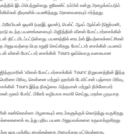
கத்தில் இடம்பெற்றுள்ளது. ஐலேண்ட் ரம்பிள் என்று அழைக்கப்படும்
க்கிள்கள் தீவுகளில் பயணித்தது அனைவரையும் ஈர்த்தது.
து, அரேபியன் ஒடிஸி (யுஏஇ, ஓமன்), பெஸ்ட் ஆஃப் ஆல்ப்ஸ் (ஜெர்மனி,
ான நாடு கடந்த பயணங்களையும் அஜித்தின் வீனஸ் மோட்டார்சைக்கிள்
் திட்டமிடப்பட்டுள்ளது. பயணத்தில் ரைடர்ஸ் இயற்கைக்காட்சிகள்
ந்த அனுபவத்தை பெற உறுதி செய்கிறது. மோட்டார் சைக்கிள் பயணம்
களுடன் வீனஸ் மோட்டார் சைக்கிள் Tours ஒவ்வொரு வகையான
அஜித்குமாரின் ‘வீனஸ் மோட்டார்சைக்கிள் Tours’ நிறுவனத்தின் இந்த
ெரினா பிரிவு, சென்னை மற்றும் ஹார்லி-டேவிட்சன் பஞ்சாரா பிரிவு,
்கிள் Tours இந்த நிகழ்வை அந்தமான் மற்றும் நிக்கோபார்
்கள் மூலம் போர்ட் பிளேர் வழியாக சவாரி செய்து, மறக்க முடியாத
வுகளின் கண்கொள்ளா அழகையும் ரைடர்களுக்குக் கொடுத்து வருகிறது
ு எல்லைகளைக் கடந்து புதிய பயண அனுபவங்களை உருவாக்குகிறது.
ிற்கு ஒரு முக்கிய மைல்கல்லாக அமைந்தது மட்டுமல்லாது,