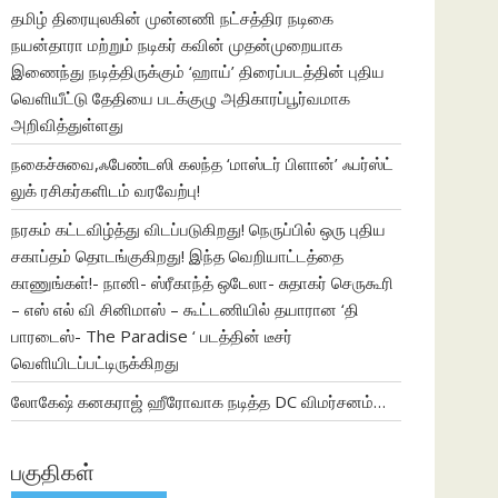
தமிழ் திரையுலகின் முன்னணி நட்சத்திர நடிகை
நயன்தாரா மற்றும் நடிகர் கவின் முதன்முறையாக
இணைந்து நடித்திருக்கும் ‘ஹாய்’ திரைப்படத்தின் புதிய
வெளியீட்டு தேதியை படக்குழு அதிகாரப்பூர்வமாக
அறிவித்துள்ளது
நகைச்சுவை,ஃபேண்டஸி கலந்த ‘மாஸ்டர் பிளான்’ ஃபர்ஸ்ட்
லுக் ரசிகர்களிடம் வரவேற்பு!
நரகம் கட்டவிழ்த்து விடப்படுகிறது! நெருப்பில் ஒரு புதிய
சகாப்தம் தொடங்குகிறது! இந்த வெறியாட்டத்தை
காணுங்கள்!- நானி- ஸ்ரீகாந்த் ஒடேலா- சுதாகர் செருகூரி
– எஸ் எல் வி சினிமாஸ் – கூட்டணியில் தயாரான ‘தி
பாரடைஸ்- The Paradise ‘ படத்தின் டீசர்
வெளியிடப்பட்டிருக்கிறது
லோகேஷ் கனகராஜ் ஹீரோவாக நடித்த DC விமர்சனம்…
பகுதிகள்