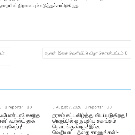
துறையின் திறனையும் எடுத்துக்காட்டுகிறது.
டர்
ஆலன்: இசை வெளியீட்டு விழா கொண்டாட்டம்
6
reporter
0
August 7, 2026
reporter
0
,ஃபேண்டஸி கலந்த
நரகம் கட்டவிழ்த்து விடப்படுகிறது!
ன்’ ஃபர்ஸ்ட் லுக்
நெருப்பில் ஒரு புதிய சகாப்தம்
 வரவேற்பு!
தொடங்குகிறது! இந்த
வெறியாட்டத்தை காணுங்கள்!-