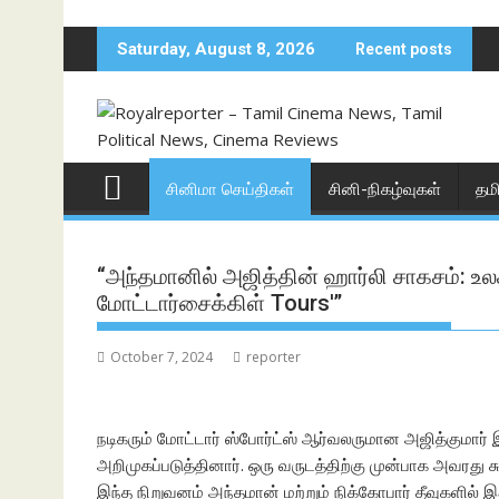
Skip
to
Saturday, August 8, 2026
Recent posts
content
சினிமா செய்திகள்
சினி-நிகழ்வுகள்
தம
“அந்தமானில் அஜித்தின் ஹார்லி சாகசம்: உல
மோட்டார்சைக்கிள் Tours'”
October 7, 2024
reporter
நடிகரும் மோட்டார் ஸ்போர்ட்ஸ் ஆர்வலருமான அஜித்குமார்
அறிமுகப்படுத்தினார். ஒரு வருடத்திற்கு முன்பாக அவரது 
இந்த நிறுவனம் அந்தமான் மற்றும் நிக்கோபார் தீவுகளில்