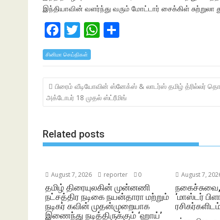
இந்தியாவின் வளர்ந்து வரும் மோட்டார் சைக்கிள் சுற்றுலா 
F
T
W
S
ac
w
h
h
சினிமா செய்திகள்
e
itt
at
ar
b
er
s
e
Post
பிரைம் வீடியோவின் ஸ்னேக்ஸ் & லாடர்ஸ் தமிழ் த்ரில்லர் தொ
o
A
navigation
அக்டோபர் 18 முதல் ஸ்ட்ரீமிங்
o
p
k
p
Related posts
August 7, 2026
reporter
0
August 7, 202
தமிழ் திரையுலகின் முன்னணி
நகைச்சுவை
நட்சத்திர நடிகை நயன்தாரா மற்றும்
‘மாஸ்டர் பிளா
நடிகர் கவின் முதன்முறையாக
ரசிகர்களிடம்
இணைந்து நடித்திருக்கும் ‘ஹாய்’