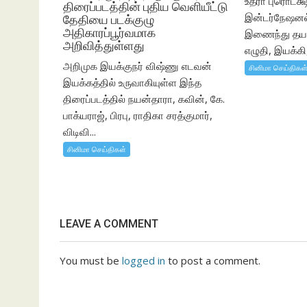
உத்ரா புரொடக்ஷ
திரைப்படத்தின் புதிய வெளியீட்டு
இன்டர்நேஷனல் 
தேதியை படக்குழு
அதிகாரப்பூர்வமாக
இணைந்து தயார
அறிவித்துள்ளது
எழுதி, இயக்கி,
அறிமுக இயக்குநர் விஷ்ணு எடவன்
சினிமா செய்திகள
இயக்கத்தில் உருவாகியுள்ள இந்த
திரைப்படத்தில் நயன்தாரா, கவின், கே.
பாக்யராஜ், பிரபு, ராதிகா சரத்குமார்,
விடிவி...
சினிமா செய்திகள்
LEAVE A COMMENT
You must be
logged in
to post a comment.