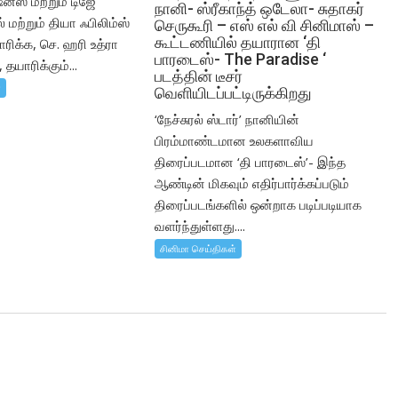
ன்ஸ் மற்றும் டிஜே
நானி- ஸ்ரீகாந்த் ஒடேலா- சுதாகர்
மற்றும் தியா ஃபிலிம்ஸ்
செருகூரி – எஸ் எல் வி சினிமாஸ் –
கூட்டணியில் தயாரான ‘தி
ிக்க, செ. ஹரி உத்ரா
பாரடைஸ்- The Paradise ‘
 தயாரிக்கும்...
படத்தின் டீசர்
்
வெளியிடப்பட்டிருக்கிறது
‘நேச்சுரல் ஸ்டார்’ நானியின்
பிரம்மாண்டமான உலகளாவிய
திரைப்படமான ‘தி பாரடைஸ்’- இந்த
ஆண்டின் மிகவும் எதிர்பார்க்கப்படும்
திரைப்படங்களில் ஒன்றாக படிப்படியாக
வளர்ந்துள்ளது....
சினிமா செய்திகள்