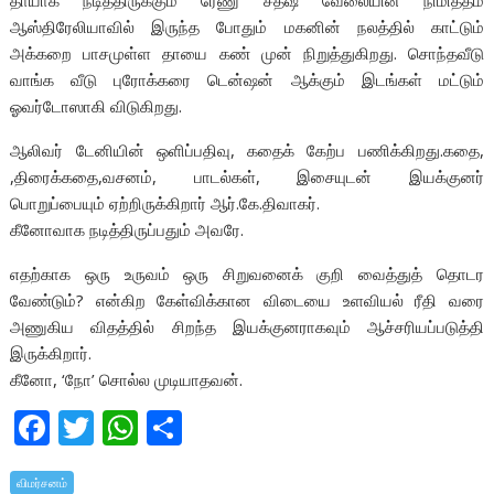
தாயாக நடித்திருக்கும் ரேணு சதீஷ் வேலையின் நிமித்தம்
ஆஸ்திரேலியாவில் இருந்த போதும் மகனின் நலத்தில் காட்டும்
அக்கறை பாசமுள்ள தாயை கண் முன் நிறுத்துகிறது. சொந்தவீடு
வாங்க வீடு புரோக்கரை டென்ஷன் ஆக்கும் இடங்கள் மட்டும்
ஓவர்டோஸாகி விடுகிறது.
ஆலிவர் டேனியின் ஒளிப்பதிவு, கதைக் கேற்ப பணிக்கிறது.கதை,
,திரைக்கதை,வசனம், பாடல்கள், இசையுடன் இயக்குனர்
பொறுப்பையும் ஏற்றிருக்கிறார் ஆர்.கே.திவாகர்.
கீனோவாக நடித்திருப்பதும் அவரே.
எதற்காக ஒரு உருவம் ஒரு சிறுவனைக் குறி வைத்துத் தொடர
வேண்டும்? என்கிற கேள்விக்கான விடையை உளவியல் ரீதி வரை
அணுகிய விதத்தில் சிறந்த இயக்குனராகவும் ஆச்சரியப்படுத்தி
இருக்கிறார்.
கீனோ, ‘நோ’ சொல்ல முடியாதவன்.
F
T
W
S
ac
w
h
h
விமர்சனம்