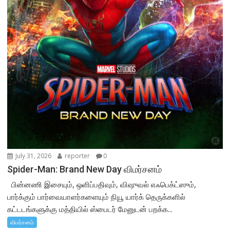
July 31, 2026
reporter
0
Spider-Man: Brand New Day விமர்சனம்
பின்னணி இசையும், ஒளிப்பதிவும், விஷுவல் எஃபெக்ட்ஸும்,
பார்க்கும் பார்வையாளர்களையும் நியூ யார்க் தெருக்களில்
கட்டடங்களுக்கு மத்தியில் ஸ்பைடர் மேனுடன் பறக்க...
விமர்சனம்