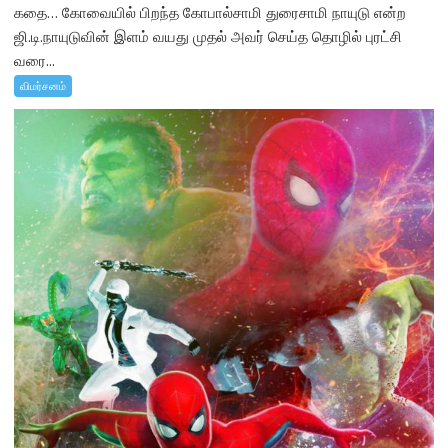
கதை… கோவையில் பிறந்த கோபால்சாமி துரைசாமி நாயுடு என்ற
ஜி.டி.நாயுடுவின் இளம் வயது முதல் அவர் செய்த தொழில் புரட்சி
வரை...
விமர்சனம்