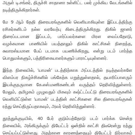
அருள் டி.சங்கர், திருச்சி சாதானா உள்ளிட்ட பலர் முக்கிய வேடங்களில்
நடித்திருக்கிறார்கள்.
மே 9 ஆம் தேதி திரையரங்குகளில் வெளியாகியுள்ள இப்படத்திற்கு
ரசிகர்களிடம் நல்ல வரவேற்பு கிடைத்திருக்கிறது. திகில் ஜானர்
திரைப்படமான இப்படம், பார்ப்பவர்களை மிரள வைப்பதோடு,
வழக்கமான பாணியில் பயத்தாலும் திகில் காட்சிகள் நிறைந்த,
சுவாரஸ்யமான பேய் படமாக பயணிக்கிறது, என்று படம் பார்த்த
பொதுமக்களும், பத்திரிகையாளர்களும் பாராட்டியுள்ளனர்.
இந்த நிலையில், ‘யாமன்’ படத்திற்காக அப்படத்தில் நடித்தவர்களே
விளம்பர நிகழ்ச்சிகளில் பங்கேற்க மறுத்துள்ளதால், தயாரிப்பாளரும்
இயக்குநருமான கே.எஸ்.மணிகண்டன் வருத்தம் தெரிவித்துள்ளார்.
மேலும், தமிழகம் முழுவதும் மிகவும் கஷ்ட்டப்பட்டு திரையரங்குகளில்
வெளியிட்டுள்ள ‘யாமன்’ படத்தின் காட்சிகளை சில திரையரங்குகள்
ரத்து செய்திருப்பதாகவும், அவர் தெரிவித்துள்ளார்.
தூத்துக்குடியில், 40 பேர் குடும்பத்தோடு படம் பார்க்க சென்ற
நிலையில், அங்கிருக்கும் தியேட்டர் ஒன்றில் காட்சி திடீரென்று ரத்து
செய்யப்பட்டுள்ளது. அதற்கான காரணத்தையும் தியேட்டர் நிர்வாகம்