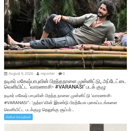
August 9, 2026
reporter
0
நடிகர் மகேஷ்பாபுவின் பிறந்தநாளை முன்னிட்டு, அப்டேட்டை
வெளியிட்ட ‘வாரணாசி- #VARANASI’ படக் குழு
நடிகர் மகேஷ் பாபுவின் பிறந்த நாளை முன்னிட்டு ‘வாரணாசி-
#VARANASI”- ‘ருத்ரா’வின் இரண்டு பிரத்யேக புகைப்படங்களை
வெளியிட்ட படக்குழு தெலுங்கு சூப்பர்...
சினிமா செய்திகள்