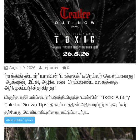
August 9, 2026
reporter
0
‘ராக்கிங் ஸ்டார்’ யாஷின் ‘டாக்ஸிக்’ டிரெய்லர் வெளியானது!
ஆக்‌ஷன், மீட்சி, அழிவு என பிரம்மாண்ட உலகத்தை
அறிமுகப்படுத்துகிறது!
மிகுந்த எதிர்பார்ப்பை ஏற்படுத்தியிருந்த ‘டாக்ஸிக்’ ‘Toxic: A Fairy
Tale for Grown-Ups’ திரைப்படத்தின் அதிகாரப்பூர்வ டிரெய்லர்
தற்போது வெளியாகியுள்ளது. கட்டுப்பாடற்ற...
சினிமா செய்திகள்