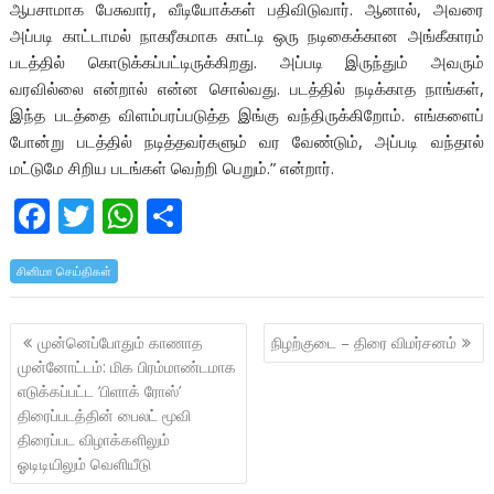
ஆபசாமாக பேசுவார், வீடியோக்கள் பதிவிடுவார். ஆனால், அவரை
அப்படி காட்டாமல் நாகரீகமாக காட்டி ஒரு நடிகைக்கான அங்கீகாரம்
படத்தில் கொடுக்கப்பட்டிருக்கிறது. அப்படி இருந்தும் அவரும்
வரவில்லை என்றால் என்ன சொல்வது. படத்தில் நடிக்காத நாங்கள்,
இந்த படத்தை விளம்பரப்படுத்த இங்கு வந்திருக்கிறோம். எங்களைப்
போன்று படத்தில் நடித்தவர்களும் வர வேண்டும், அப்படி வந்தால்
மட்டுமே சிறிய படங்கள் வெற்றி பெறும்.” என்றார்.
F
T
W
S
ac
w
h
h
சினிமா செய்திகள்
e
itt
at
ar
b
er
s
e
Post
முன்னெப்போதும் காணாத
நிழற்குடை – திரை விமர்சனம்
o
A
navigation
முன்னோட்டம்: மிக பிரம்மாண்டமாக
o
p
எடுக்கப்பட்ட ‘பிளாக் ரோஸ்’
k
p
திரைப்படத்தின் பைலட் மூவி
திரைப்பட விழாக்களிலும்
ஓடிடியிலும் வெளியீடு