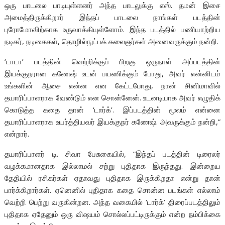
ஒரு பாடலை பாடியுள்ளனர் அந்த பாடலுக்கு எஸ். தமன் இசை
அமைத்திருக்கிறார் இந்தப் பாடலை நாங்கள் படத்தின்
புரோமோவிற்காக உருவாக்கியுள்ளோம். இந்த படத்தில் பணியாற்றிய
நடிகர், நடிகைகள், தொழில்நுட்பக் கலைஞர்கள் அனைவருக்கும் நன்றி.
‘டாடா’ படத்தின் வெற்றிக்குப் பிறகு ஒருநாள் அப்படத்தின்
இயக்குநரான கணேஷ் உடன் பயணிக்கும் போது, அவர் என்னிடம்
உங்களின் ஆசை என்ன என கேட்டபோது, நான் சினிமாவில்
தயாரிப்பாளராக வேண்டும் என சொன்னேன். உடனடியாக அவர் எழுதிக்
கொடுத்த கதை தான் ‘டார்க்’. இப்படத்தின் மூலம் என்னை
தயாரிப்பாளராக உயர்த்தியவர் இயக்குநர் கணேஷ். அவருக்கும் நன்றி,”
என்றார்.
தயாரிப்பாளர் டி. சிவா பேசுகையில், ”இந்தப் படத்தின் டிரைலர்
வழக்கமானதாக இல்லாமல் சற்று புதிதாக இருந்தது. இன்றைய
தேதியில் ரசிகர்கள் ஏதாவது புதிதாக இருக்கிறதா என்று தான்
பார்க்கிறார்கள். ஏனெனில் புதிதாக கதை சொன்ன படங்கள் எல்லாம்
வெற்றி பெற்று வருகின்றன. அந்த வகையில் ‘டார்க்’ திரைப்படத்திலும்
புதிதாக ஏதேனும் ஒரு விஷயம் சொல்லப்பட்டிருக்கும் என்ற நம்பிக்கை