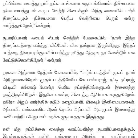
நம்பிக்கை வைத்து நாம் நல்ல படங்களை உருவாக்கினால்.. நிச்சயமாக
நல்ல லாபத்துடன் கூடிய வெற்றி கிடைக்கும். அந்த வகையில் டார்க்
திரைப்படமும் நிச்சயமாக பெரிய வெற்றியை பெறும் என்று
வாழ்த்துகிறேன்,” என்றார்.
தயாரிப்பாளர் ஃபைவ் ஸ்டார் செந்தில் பேசுகையில், ”நான் இந்த
திரைப்படத்தை பார்த்து விட்டேன். மிக நன்றாக இருக்கிறது. இந்தப்
படத்தை திரையரங்குகளில் பார்த்து ரசித்து ஆதரவு தர வேண்டும் என
கேட்டுக்கொள்கிறேன்,” என்றார்.
நடிகை அஞ்சனா நேத்ரன் பேசுகையில், ”டார்க் படத்தின் மூலம் நான்
அறிமுகமாகிறேன். முதல் படத்திலேயே கே பாக்யராஜ், நட்டி நட்ராஜ்,
வி.டி.வி கணேஷ் போன்ற பெரிய நட்சத்திரங்களுடன் இணைந்து
நடித்திருக்கிறேன். இதுவே எனக்கு கிடைத்த ஆசியாக கருதுகிறேன்.
ஹீரோ அஜய் கார்த்திக் கடும் உழைப்பாளி. மிகவும் இனிமையானவர்.
அப்பாவி. என்னைவிட அவர் ரொம்ப அப்பாவி. அவருடன் இணைந்து
பணியாற்றிய அனுபவம் மறக்க முடியாததாக இருந்தது.
என் மீது நம்பிக்கை வைத்து வாய்ப்பளித்த தயாரிப்பாளருக்கும்,
இயக்குநருக்கும் நன்றி. என்னுடைய அடுத்த பட வாய்ப்பையும்