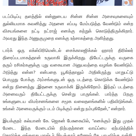
படப்பிடிப்பு தளத்தில் என்னுடைய சின்ன சின்ன அசைவுகளையும்
துல்லியமாக கவனித்து அதனை எப்படி மேம்படுத்த வேண்டும் என்ற
விசயங்களை நட்டி நட்ராஜ் எனக்கு கற்றுக் கொடுத்திருக்கிறார்.
அவரது இந்த அணுகுமுறை எனக்கு உற்சாகத்தை அளித்தது.
டார்க் ஒரு எக்ஸ்பிரிமென்டல் சைக்காலஜிக்கல் ஹாரர் திரில்லர்
திரைப்படமாகத்தான் உருவாகி இருக்கிறது. தியேட்டருக்கு வருகை
தரும் ரசிகர்களுக்கு புது வகையான அனுபவத்தை வழங்க வேண்டும்.
அடுத்து என்ன? என்பதை யூகித்தாலும் அதிலிருந்து மாறுபட்டு
பொழுது போக்கு அம்சங்களுடன் ஒரு படத்தை கொடுக்க வேண்டும்
என்று நினைத்து ,இதனை உருவாக்கி இருக்கிறோம். இந்தப் படத்தை
அனைவரும் தியேட்டருக்கு சென்று பாருங்கள். பார்த்த பிறகு
உங்களுடைய விமர்சனங்களை சமூக வலைதளங்களில் பதிவிடுங்கள்.
உங்கள் அனைவருக்கும் படம் பிடிக்கும் என்று நம்புகிறேன்,” என்றார்.
இயக்குநர் கல்யாண் கே. ஜெகன் பேசுகையில், ”எனக்கும் இது முதல்
மேடை. இந்த மேடையில் நிற்பதற்கான வாய்ப்பை ஏற்படுத்திக்
கொடுத்த எங்களது மாஸ்டர் இயக்குநர் கணேஷ் கே. பாபுவிற்கு நன்றி.