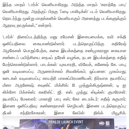
இந்த மாதம் ‘டார்க்’ வெளியாகிறது. அடுத்த மாதம் ‘கராத்தே பாபு’
வெளியாகிறது. அதற்குப் பிறகு ‘ப்ளடி பாலிடிக்ஸ்’ படம் வெளியாகிறது.
தொடர்ந்து மூன்று மாதங்களில் வெளியாகும் அனைத்து படங்களுக்கும்
ஆதரவு தாருங்கள்,” என்றார்.
‘டார்க்’ திரைப்படத்திற்கு மனு ரமேசன் இசையமைக்க, ரவி சக்தி
ஒளிப்பதிவை கையாண்டுள்ளார். படத்தொகுப்பிற்கு கதிரேஷ்
அழகேசன் பொறுப்பேற்க, கலை இயக்கத்தை சண்முகராஜா கையாள
சண்டைப் பயிற்சியை நைஃப் நரேன் வழங்க, நடன இயக்கத்தை சதீஷ்
மேற்கொண்டுள்ளார். பாடல்கள்: யுகபாரதி, விவேக், கணேஷ் கே. பாபு;
ஒலி வடிவமைப்பு: அருணாச்சலம் சிவலிங்கம்; ஒப்பனை: முகம்மது;
உடைகள் வடிவமைப்பு: காயத்ரி பாலசுப்பிரமணியன்; நிர்வாக தயாரிப்பு:
மீனா அருணேஷ்; சவுண்ட் மிக்சிங்: B. முத்துக்கிருஷ்ணன்; டி ஐ:
லிக்சோ பிக்சல்ஸ்; கலரிஸ்ட்: ஜி. எஸ். முத்து; ஸ்டில்ஸ்: குமரேசன்:
தயாரிப்பு மேலாளர்: பாலாஜி பாபு எஸ்; கோ டைரக்டர்: சதீஷ் சுகுமார்;
இணை ஒளிப்பதிவு: கண்ணதாசன் செழியன்; இணை படத்தொகுப்பு:
தீபன் சந்திரசேகரன்; இசை லேபிள்: திங்க் மியூசிக்.