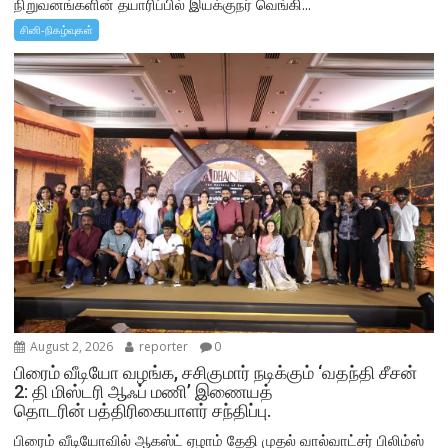
நிறுவனங்களின் தயாரிப்பில் இயக்குநர் வெங்கி...
சினி-நிகழ்வுகள்
August 2, 2026
reporter
0
பிரைம் வீடியோ வழங்க, சசிகுமார் நடிக்கும் ‘வதந்தி சீசன்
2: தி மிஸ்டரி ஆஃப் மணி’ இணையத்
தொடரின் பத்திரிகையாளர் சந்திப்பு.
பிரைம் வீடியோவில் ஆகஸ்ட் ஏழாம் தேதி முதல் வால்வாட்சர் பிலிம்ஸ்