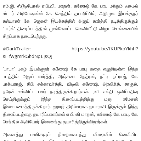
எம்.ஜி. ஸ்டூடியோஸ் ஏ.பி.வி. மாறன், கணேஷ் கே. பாபு மற்றும் ஃபைவ்
ஸ்டார் கிரியேஷன்ஸ் கே. செந்தில் தயாரிப்பில், அறிமுக இயக்குநர்
கல்யாண் கே. ஜெகன் இயக்கத்தில் அஜய் கார்த்தி நடித்திருக்கும்
‘டார்க்’ திரைப்படத்தின் முன்னோட்ட வெளியீட்டு விழா சென்னையில்
சிறப்பாக நடைபெற்றது.
#DarkTrailer: https://youtu.be/fKUPkoYkhII?
si=fwgmrkGhdNpEjsQJ
‘டாடா’ புகழ் இயக்குநர் கணேஷ் கே பாபு கதை எழுதியுள்ள இந்த
படத்தில் அஜய் கார்த்தி, அஞ்சனா நேத்ரன், நட்டி நட்ராஜ், கே.
பாக்யராஜ், சிபி சக்கரவர்த்தி, விடிவி கணேஷ், அரவிந்த், சாகுல்,
நரேன் உள்ளிட்ட பலர் நடித்திருக்கிறார்கள். ரவி சக்தி ஒளிப்பதிவு
செய்திருக்கும் இந்த திரைப்படத்திற்கு மனு ரமேசன்
இசையமைத்திருக்கிறார். ஹாரர் திரில்லராக தயாராகி இருக்கும் இந்த
திரைப்படத்தை தயாரிப்பாளர்கள் ஏ பி வி மாறன், கணேஷ் கே. பாபு, கே.
செந்தில் ஆகியோர் இணைந்து தயாரித்திருக்கிறார்கள்.
அனைத்து பணிகளும் நிறைவடைந்து விரைவில் வெளியிட