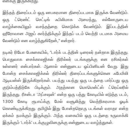
எனக்கு இருக்கிறது.‌
இந்தத் திரைப்படம் ஒரு லாபகரமான திரைப்படமாக இருக்க வேண்டும்.
ஒரு ட்ரெண்ட் செட்டிங் ஃபிலிமாக அமைந்து, எல்லோருடைய
வாழ்க்கையிலும் வசந்தத்தை கொடுக்க வேண்டும். இப்படத்தின்
ஹீரோவான அஜய் கார்த்திக்கும் இந்தப் படம் வெற்றி படமாக அமைய
வேண்டும் என வாழ்த்துகிறேன்,” என்றார்.
நடிகர் ரியோ பேசுகையில், ”டார்க் படத்தின் டிரைலர் நன்றாக இருந்தது.
பொதுவாக சைக்காலஜிகல் திரில்லர் படங்களுக்கு என ரசிகர்கள்
உள்ளனர் என்பார்கள். ஆனால் என்னுடைய ஒப்பினியன் வேறு. இது
போன்ற சைக்காலஜிக்கல் திரில்லர் திரைப்படங்களுக்கென ஃபேமிலி
ஆடியன்ஸ் இருக்கிறார்கள். பயந்து பயந்து ஒரு படத்தை பார்ப்பது ஒரு
குடும்பத்திற்கே பிடிக்கும். அதற்கான மொமென்ட்ஸ் ட்ரெய்லரில்
இருந்தது. ரீசன்டா ‘அப்சஷன்’ என்ற ஒரு பத்து கோடியில் எடுத்த படம்,
1300 கோடி ரூபாய்க்கு மேல் வசூலித்து வெற்றிகரமாக ஓடிக்
கொண்டிருக்கிறது. தமிழில் இது போன்றதொரு படங்கள் வராதா என்ற
ஏக்கம் நமக்கும் இருக்கும். அந்த வகையில் ஒரு படத்தை உருவாக்கி
இருக்கும் ‘டார்க்’ படக்குழுவினருக்கு என்னுடைய வாழ்த்துகள்.