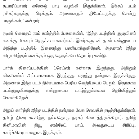
தயாரிப்பாளர் கணேஷ் பாபு வழங்கி இருக்கிறார். இந்தப் படம்
ரசிகர்களுக்கு பிடிக்கும். அனைவரும் தியேட்டருக்கு சென்று
பாருங்கள்,” என்றார்.
நடிகர் கௌதம் ராம் கார்த்திக் பேசுகையில், ”இந்த படத்தின் குழுவினர்
எனக்கு மிகவும் நெருக்கமானவர்கள். இவர்களுடன் தான் என்னுடைய
அடுத்த படத்தில் இணைந்து பணியாற்றுகிறேன். அதனால் இந்த
விழாவிற்கும் எனக்கும் ஒரு நெருங்கிய தொடர்பு உண்டு.
டார்க் திரைப்படத்தின் ட்ரெய்லர் நன்றாக இருந்தது. அதிலும்
விஷுவல்ஸ் அட்டகாசமாக இருந்தது. எழுத்து நன்றாக இருக்கிறது.
அதனால் இந்த படம் நிச்சயமாக பெரிய வெற்றியைப் பெறும். இதற்காக
படக்குழுவினருக்கு என்னுடைய வாழ்த்துக்களை தெரிவித்துக்
கொள்கிறேன்.
அஜய் கார்த்தி இந்த படத்தில் நன்றாக வேற லெவலில் நடித்திருக்கிறார்.
தமிழ் திரை உலகிற்கு நல்லதொரு நடிகர் கிடைத்திருக்கிறார். தமிழ்
சினிமாவின் நியூ சாக்லேட் பாய். அவருடைய சிரிப்பு..
கவர்ச்சிகரமானதாக இருக்கும்.