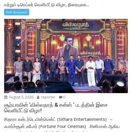
மற்றும் டிரெய்லர் வெளியீட்டு விழா, திரையுலக...
சினி-நிகழ்வுகள்
August 3, 2026
reporter
0
சூர்யாவின் ‘விஸ்வநாத் & சன்ஸ் ‘ படத்தின் இசை
வெளியீட்டு விழா!
சிதாரா என்டர்டெயின்மென்ட் (Sithara Entertainments) –
ஃபார்ச்சூன் ஃபோர் (Fortune Four Cinemas) சினிமாஸ் ஆகிய