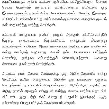
தயாரிப்பாளரும் இந்தப் படத்தை குறிப்பிட்ட பட்ஜெட்டுக்குள் நிறைவு
செய்ய வேண்டும் என்கிறார். தயாரிப்பாளராக மட்டுமல்ல ஒரு
இயக்குநராகவும் நானும் அந்த வேலையை செய்ய வேண்டி இருந்தது.
பட்ஜெட்டில் எங்கெல்லாம் தயாரிப்பாளருக்கு செலவை குறைக்க முடியும்
என்பதை பார்த்து பார்த்து செய்தேன்.
கல்யாண் என்னுடைய நண்பர். நானும் அவனும் பள்ளிக்கூடத்தில்
இருந்து நண்பர்களாக இருக்கிறோம். என்னுடன் இணைந்து
பயணித்தான். எப்போது அவன் என்னுடைய உதவியாளராக மாறினான்
என்று எனக்குத் தெரியாது. அவன் நல்ல வேலையை பார்த்துக்
கொண்டு, நன்றாக சம்பாதித்துக் கொண்டிருந்தான். அவனது
வேலையை நான் தான் கெடுத்தேன்.
அவரிடம் நான் வேலை செய்வதற்கு ஒரு ஆபீஸ் வேண்டும் என்று
கேட்டேன். உடனே அவனுடைய ஆபீஸில் ஒரு பக்கத்தை ஒதுக்கி
கொடுத்தான். நாளடைவில் அது என்னுடைய ஆபீஸ் ஆக மாறிவிட்டது.
சிறிது நாளில் அவனும் என்னுடன் சேர்ந்து வேலை பார்க்க தொடங்கி
விட்டான். இது பற்றி கேட்டபோது நீ முதலில் இயக்குநர் ஆகு.
மற்றவற்றை பிறகு பார்த்துக் கொள்ளலாம் என்றார்.