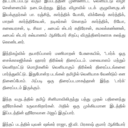
திட்டமிடப்பட்டு வரும் இப்படத்தின் முன்னோட்ட வெளியீட்டு விழா
சென்னையில் நடைபெற்றது. இந்த விழாவில் படக் குழுவினருடன்
இயக்குநர்கள் பா. ரஞ்சித், கார்த்திக் யோகி, விக்னேஷ் கார்த்திக்,
மாறன் கார்த்திகேயன், நடிகர்கள் கௌதம் கார்த்திக், ரியோ,
கலையரசன், டி. சிவா , ஃபைவ் ஸ்டார் கதிரேசன், கமலக்கண்ணன்,
ஃபைவ் ஸ்டார் கல்யாணம் ஆகியோர் சிறப்பு விருந்தினர்களாக கலந்து
கொண்டனர்.
இந்நிகழ்வில் தயாரிப்பாளர் மணிமாறன் பேசுகையில், ”டார்க் ஒரு
சைக்காலஜிக்கல் ஹாரர் திரில்லர் திரைப்படம். மலையாளம் மற்றும்
வெளிநாட்டு மொழிகளில் வெளியாகும் திரில்லர் திரைப்படங்களை
பார்த்துவிட்டு.. இதுபோன்ற படங்கள் தமிழில் வெளியாக வேண்டும் என
நினைப்போம். அப்படி ஒரு திரைப்படமாகத்தான் இந்த ‘டார்க்’
திரைப்படம் இருக்கும்.
இந்த வருடத்தில் தமிழ் சினிமாவிலிருந்து பத்து முதல் பதினைந்து
ஹீரோக்கள் உருவாகிறார்கள். அதில் ஒரு முக்கியமான இடத்தில்
இப்படத்தின் ஹீரோவான அஜய் இருப்பார்.‌
இந்தப் படத்தில் யுவன் ஷங்கர் ராஜா, ஜி.வி. பிரகாஷ் குமார் ஆகியோர்