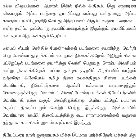
நல்ல விஷயம்தான். ஆனால் இதில் ரிஸ்க் அதிகம். இது சாதாரண
விஷயமும் அல்ல. படத்தை தயாரிப்பது என்பது எளிதானது அல்ல.
கதையை நம்பி முதலீடு செய்து அந்த பணம் திரும்ப வருமா… வராதா…
என்ற தவிப்பு ஒவ்வொரு தயாரிப்பாளருக்கும் இருக்கும். தயாரிப்பாளர்
என்பதால் அது எனக்கும் தெரியும்.
ஃபைவ் ஸ்டார் செந்தில் போன்றவர்கள் படங்களை தயாரித்து வெற்றி
பெற வேண்டியது முக்கியம் என நான் நினைக்கிறேன். அதிலும் சின்ன
பட்ஜெட்டில் படங்களை தயாரித்து வெற்றி பெறுவது ரொம்ப அவசியம்
என்று நினைக்கிறேன். எப்படி தமிழக சூழலில் அரசியலில் மாற்றம்
வந்ததோ அதேபோல் தமிழ் திரை உலகத்திலும் சின்ன படங்கள்
வெளியாகி, தியேட்டர்களை நோக்கி மக்களை வரவழைத்துக்
கொண்டிருக்கிறது. ‘பிளாஸ்ட்’, ‘சிறை’ போன்ற படங்கள் தியேட்டர்களில்
வெளியாகி நல்ல வசூல் செய்திருக்கிறது. பெரிய பட்ஜெட் படமான
‘கருப்பு’ திரைப்படமும் வெற்றி பெற்று இருக்கிறது. அண்மையில்
வெளியான ‘ஹபீபி’ திரைப்படத்திற்கு கூட ஏராளமானவர்கள் வருகை
தந்து பல காட்சிகள் ஹவுஸ் ஃபுல்லாகி இருந்தது.
தியேட்டரை நான் ஜனநாயகம் மிக்க இடமாக பார்க்கிறேன். மக்கள் மீது