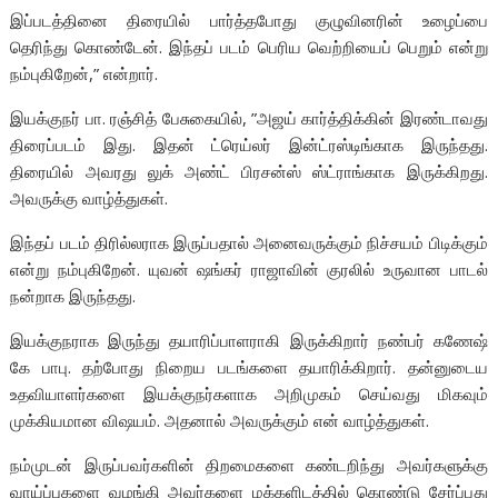
இப்படத்தினை திரையில் பார்த்தபோது குழுவினரின் உழைப்பை
தெரிந்து கொண்டேன். இந்தப் படம் பெரிய வெற்றியைப் பெறும் என்று
நம்புகிறேன்,” என்றார்.
இயக்குநர் பா. ரஞ்சித் பேசுகையில், ”அஜய் கார்த்திக்கின் இரண்டாவது
திரைப்படம் இது. இதன் ட்ரெய்லர் இன்ட்ரஸ்டிங்காக இருந்தது.
திரையில் அவரது லுக் அண்ட் பிரசன்ஸ் ஸ்ட்ராங்காக இருக்கிறது.‌
அவருக்கு வாழ்த்துகள்.
இந்தப் படம் திரில்லராக இருப்பதால் அனைவருக்கும் நிச்சயம் பிடிக்கும்
என்று நம்புகிறேன். யுவன் ஷங்கர் ராஜாவின் குரலில் உருவான பாடல்
நன்றாக இருந்தது.
இயக்குநராக இருந்து தயாரிப்பாளராகி இருக்கிறார் நண்பர் கணேஷ்
கே பாபு. தற்போது நிறைய படங்களை தயாரிக்கிறார். தன்னுடைய
உதவியாளர்களை இயக்குநர்களாக அறிமுகம் செய்வது மிகவும்
முக்கியமான விஷயம். அதனால் அவருக்கும் என் வாழ்த்துகள்.
நம்முடன் இருப்பவர்களின் திறமைகளை கண்டறிந்து அவர்களுக்கு
வாய்ப்புகளை வழங்கி அவர்களை மக்களிடத்தில் கொண்டு சேர்ப்பது