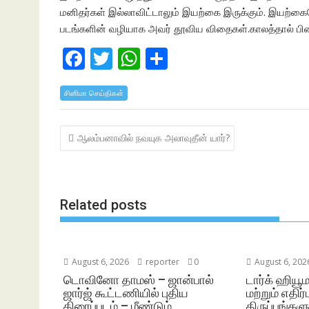
மனிதர்கள் இல்லாவிட்டாலும் இயற்கை இருக்கும். இயற்
படங்களின் வழியாக அவர் தூவிய விதைகள்.காலத்தால் பி
F
T
W
S
ac
w
h
h
சினிமா செய்திகள்
e
itt
at
ar
b
er
s
e
Post
ஆலம்பனாவில் நவயுக அலாவுதீன் யார்?
o
A
navigation
o
p
k
p
Related posts
August 6, 2026
reporter
0
August 6, 202
டொவினோ தாமஸ் – ஜான்பால்
டார்க் ஹியூ
ஜார்ஜ் கூட்டணியில் புதிய
மற்றும் எதிர
திரைப்படம் – மீண்டும்
திருப்பங்க