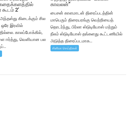
தைக்களத்தில்
காவலன்”
ர் கூடம் 2’
பைசன் காளமாடன் திரைப்படத்தின்
் அந்தஸ்து கிடைக்கும் சில
மாபெரும் திரையரங்கு வெற்றியைத்
் ஒரே இரவில்
தொடர்ந்து, பிர்லா ஸ்டுடியோஸ் மற்றும்
தில்லை. காலப்போக்கில்,
நீலம் ஸ்டுடியோஸ் தங்களது கூட்டணியில்
களை ஈர்த்து, வெளியான பல
அடுத்த திரைப்படமாக...
்...
சினிமா செய்திகள்
்