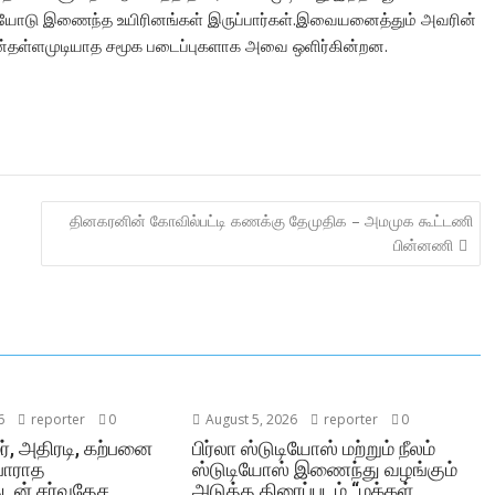
கையோடு இணைந்த உயிரினங்கள் இருப்பார்கள்.இவையனைத்தும் அவரின்
ன்தள்ளமுடியாத சமூக படைப்புகளாக அவை ஒளிர்கின்றன.
தினகரனின் கோவில்பட்டி கணக்கு தேமுதிக – அமமுக கூட்டணி
பின்னணி
6
reporter
0
August 5, 2026
reporter
0
மர், அதிரடி, கற்பனை
பிர்லா ஸ்டுடியோஸ் மற்றும் நீலம்
்பாராத
ஸ்டுடியோஸ் இணைந்து வழங்கும்
ளுடன் சர்வதேச
அடுத்த திரைப்படம் “மக்கள்