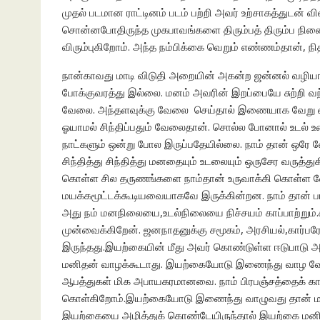
முதல் படமான ராட்டினம் படம் பற்றி அவர் உற்சாகத்துடன் வி
சொன்னபோதிருந்த முகபாவங்களை திரும்பத் திரும்ப நினைத்
விரும்புகிறோம். அந்த நம்பிக்கை வெறும் எண்ணம்தான், 
நான்காவது மாடி விடுதி அறையின் அகன்ற ஜன்னல் வழிய
போக்குவரத்து இல்லை. மனம் அவரின் இறப்பையே சுற்றி வ
வேலை. அந்தளவுக்கு வேலை செய்தால் இணையாக வேறு விஷய
ஓயாமல் சிந்திப்பதும் வேலைதான். சொல்ல போனால் உடல் உ
நாட்களும் ஒன்று போல இருப்பதேயில்லை. நாம் தான் ஒரே
சிந்தித்து சிந்தித்து மனதையும் உடலையும் ஒருசேர வருத
கொள்ள சில தருணங்களை நாம்தான் உருவாக்கி கொள்ள வேண
மயக்கமூட்டக்கூடியவையாகவே இருக்கின்றன. நாம் தான் பா
அது நம் மனநிலையை,உடல்நிலையை நிச்சயம் காப்பாற்று
முன்வைக்கிறேன். ஜனநாதனுக்கு சமூகம், அரசியல்,கார்ப
இருந்தது.இயற்கையின் மீது அவர் கொண்டுள்ள ஈடுபாடு அ
மனிதன் வாழக்கூடாது. இயற்கையோடு இணைந்து வாழ வேண்டும்.
ஆபத்துகள் மிக அபாயகரமானவை. நாம் பிரபஞ்சத்தைக் காப்ப
கொள்கிறோம்.இயற்கையோடு இணைந்து வாழுவது தான் மனி
இயற்கையை அழித்துக் கொண்டேயிருந்தால் இயற்கை மனிதன