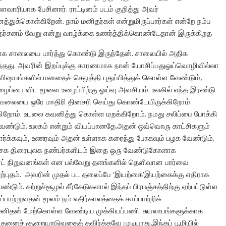
லாவாரியாக பேசினார். ராட்டினம் படம் குறித்து அவர்
துக்கொள்கிறேன். நாம் மனிதர்கள் என்றுமிருப்பார்கள் என்றே நம்ப
நிதர்சனம் வேறு என்று வாழ்க்கை உணர்த்திக்கொண்டேதான் இருக்கிறத
ாக சாலையை பார்த்து கொண்டு இருந்தேன். சாலையில் அதிக
ந்தது. அவரின் இறப்புக்கு காரணமாக நான் யோசிப்பதுஓய்வொழிவில்லா
ங்களில் மனதைச் செலுத்தி புதுப்பித்துக் கொள்ள வேண்டும்,
ழைப்பை விட மூளை உழைப்பிற்கு ஓய்வு அவசியம். உலகில் எந்த இரண்டு
 வேலையை ஒரே மாதிரி தினசரி செய்து கொண்டேயிருக்கிறோம்.
்துகிறோம். உடலை கவனித்து கொள்ள மறக்கிறோம். நமது சலிப்பை போக்கி
்டும். உலகம் என்றும் வியப்பானதே.அதன் ஒவ்வொரு காட்சிகளும்
ர்க்கவும், உணரவும் அதன் உள்ளாக கரைந்து போகவும் பழக வேண்டும்.
ம்.சக திரையுலக நண்பர்களிடம் இதை ஒரு வேண்டுகோளாக
ரேட் நிறுவனங்கள் என பல்வேறு தளங்களில் தெளிவான பார்வை
ற்புதம். அவரின் முதல் பட தலைப்பே ‘இயற்கை’இயற்கைக்கு எதிராக
 சுற்றுச்சூழல் சீர்கேடுகளால் இந்தப் பிரபஞ்சத்திற்கு ஏற்பட்டுள்ள
ாற்றுவதன் மூலம் நம் எதிர்காலத்தைக் காப்பாற்றிக்
தன் மேற்கொள்ள வேண்டிய முக்கியப்பணி. சுயலாபங்களுக்காக
ைச் சூறையாடுவதைத் தவிர்க்கவே முடியாது.இந்தப் பூமியில்