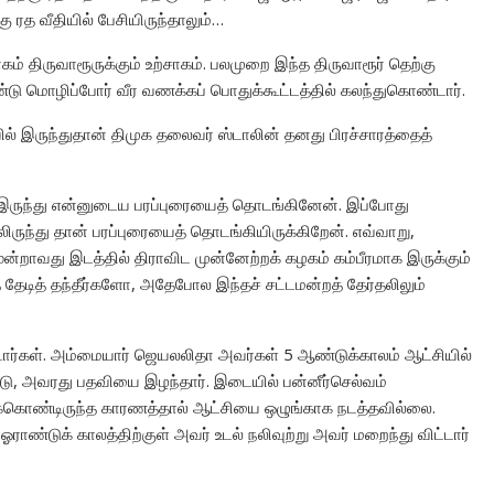
ரத வீதியில் பேசியிருந்தாலும்…
ாகம் திருவாரூருக்கும் உற்சாகம். பலமுறை இந்த திருவாரூர் தெற்கு
டு மொழிப்போர் வீர வணக்கப் பொதுக்கூட்டத்தில் கலந்துகொண்டார்.
தியில் இருந்துதான் திமுக தலைவர் ஸ்டாலின் தனது பிரச்சாரத்தைத்
ல் இருந்து என்னுடைய பரப்புரையைத் தொடங்கினேன். இப்போது
லிருந்து தான் பரப்புரையைத் தொடங்கியிருக்கிறேன். எவ்வாறு,
ன்றாவது இடத்தில் திராவிட முன்னேற்றக் கழகம் கம்பீரமாக இருக்கும்
 தேடித் தந்தீர்களோ, அதேபோல இந்தச் சட்டமன்றத் தேர்தலிலும்
்டார்கள். அம்மையார் ஜெயலலிதா அவர்கள் 5 ஆண்டுக்காலம் ஆட்சியில்
்டு, அவரது பதவியை இழந்தார். இடையில் பன்னீர்செல்வம்
துக்கொண்டிருந்த காரணத்தால் ஆட்சியை ஒழுங்காக நடத்தவில்லை.
ராண்டுக் காலத்திற்குள் அவர் உடல் நலிவுற்று அவர் மறைந்து விட்டார்