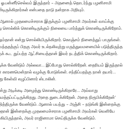
ஓ.பன்னீர்செல்வம் இருந்தார் – அதனைத் தொடர்ந்து பழனிசாமி
்டிருக்கிறார்கள் என்பதை நாடு நன்றாக அறியும்.
ார். ஆனால் முதலமைச்சராக இருக்கும் பழனிசாமி அவர்கள் வாய்க்கு
சொல்லிக் கொண்டிருக்கும் நிலையை பார்த்துக் கொண்டிருக்கிறோம்.
தான் என்று சொல்லியிருக்கிறார். கொஞ்சம் நினைத்துப் பாருங்கள்.
ததற்குப் பிறகு அவர் உடல்நலிவுற்று மருத்துவமனையில் படுத்திருந்த
க் கூட துப்பற்ற ஆட்சியைத்தான் இவர் நடத்திக் கொண்டிருக்கிறார்.
ருக்க வேண்டும் அல்லவா… இப்போது சொல்கிறேன். தைரியம் இருந்தால்
் காரணமென்றால் வழக்கு போடுங்கள். சந்திப்பதற்கு நான் தயார்…
ு கேள்வி எழுப்பினார் ஸ்டாலின்.
ன்று அடிக்கடி அழைத்து கொண்டிருக்கிறாரே… அவ்வாறு
ுமத்தப்பட்டிருக்கிறது. அதை துடைக்கிறேன். அதை நிரூபிக்கிறேன்’
த்திருக்க வேண்டும். ஆனால் பயந்து – அஞ்சி – நடுங்கி இன்றைக்கு
னால்தான் இன்றைக்கு முதலமைச்சராக பழனிசாமி அவர்கள் வெளியே
கியிருந்தால், அவர் ராஜினாமா செய்திருக்க வேண்டும்.