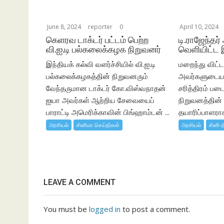
June 8, 2024
reporter
0
April 10, 2024
கெளரவ டாக்டர் பட்டம் பெற்ற
டி.ராஜேந்தர்
வி.ஐ.டி பல்கலைக்கழக நிறுவனர்
வெளியிட்ட 
இந்தியக் கல்வி வளர்ச்சியில் வி.ஐ.டி
மறைந்து விட்ட 
பல்கலைக்கழகத்தின் நிறுவனரும்
அவர்களுடைய 
வேந்தருமான டாக்டர் கோ.விஸ்வநாதன்
சரித்திரம் பட
ஐயா அவர்கள் ஆற்றிய சேவையைப்
நிறுவனத்தின
பாராட்டி அமெரிக்காவின் பிங்ஹாம்டன் ...
தயாரிப்பாளராக,
அரசியல்
சினிமா செய்திகள்
அரசியல்
சினி-ந
LEAVE A COMMENT
You must be
logged in
to post a comment.