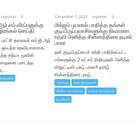
reporter
0
December 7, 2023
reporter
0
 ஆர்.எம்.வீரப்பனுக்கு
மிக்ஜம் புயலால் பாதித்த தங்கள்
இரங்கல் செய்தி
குடியிருப்புவாசிகளுக்கு நிவாரண
உதவி அளித்த சின்னத்திரை நடிகர்
புரட்சி தலைவர் எம்.ஜி.ஆர்
பாலா
ஒப்பற்ற உதவியாளராக,
தன் குடியிருப்பைச் சுற்றி பாதிக்கப்பட்ட
ைத்த சத்யா மூவிஸ்
மக்களுக்கு 2 லட்சம் நிதியுதவி அளித்த
் சாதனை படைத்த
விஜய் டிவி புகழ் பாலா!! தமிழ்
...
சின்னத்திரை புகழ்...
ிகழ்வுகள்
அரசியல்
சினி-நிகழ்வுகள்
சினிமா செய்திகள்
தமிழக செய்திகள்
நடிகர்கள்