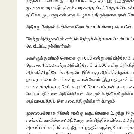
ராஜினாமா செய்வது மட்டுமல்ல, சிறைக்குள் இருந்து இர
முதலமைச்சராக இருக்கும் காரணத்தால் தப்பித்துக் கொண்
தப்பிக்க முடியாது என்பதை அழுத்தம் திருத்தமாக நான் சொல
அடுத்து தேர்தல் அறிக்கை தொடர்பாக பேசினார் ஸ்டாலின்.
“நேற்று அதிமுகவின் சார்பில் தேர்தல் அறிக்கை வெளியிடப
வெளியிட்டிருக்கிறார்கள்.
மகளிருக்கு உரிமத் தொகை ரூ.1000 என்று அறிவித்தோம். 
தொகை 1,500 என்று அறிவித்தோம். 2,000 என்று அறிவித்து
அறிவித்திருந்தோம். அதையே இப்போது அறிவித்திருக்கிறார
தள்ளுபடி செய்வோம் என்று சொன்னோம். இது புதிதாகச் சொ
கடனைத் தள்ளுபடி செய்து புரட்சி செய்தவர்தான் நமது தல
செய்யப்படும் என அறிவித்தேன். அவரும் அறிவித்திருக்கிறா
அறிவாலயத்தில் ஸ்பை வைத்திருக்கிறார் போலும்!
முதலமைச்சராக நீங்கள் நான்கு வருடங்களாக இருந்து இரு
எண்ணம் வரவில்லை? அப்போது ஏன் சிந்திக்கவில்லை; அந்த
அமைப்பின் சார்பில் உயர் நீதிமன்றத்தில் வழக்கு போட்டார்க