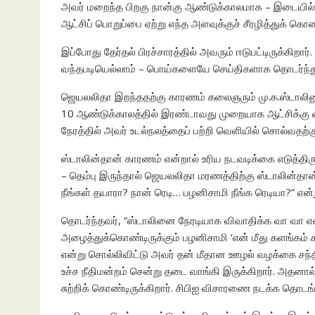
அவர் மறைந்த பிறகு நான்கு ஆண்டுக்காலமாக – இடையில் 
ஆட்சிப் பொறுப்பை ஏற்று எந்த அளவுக்குச் சீரழித்துக் கொண
இப்போது தேர்தல் பிரச்சாரத்தில் அவரும் ஈடுபட்டிருக்கிற
வந்தபடியெல்லாம் – பொய்களையே செய்திகளாக தொடர்ந்து 
ஜெயலலிதா இறந்ததற்கு காரணம் கலைஞரும் மு.க.ஸ்டாலினும்
10 ஆண்டுக்காலத்தில் இரண்டாவது முறையாக ஆட்சிக்கு வந்
நேரத்தில் அவர் உடல்நலத்தைப் பற்றி வெளியில் சொல்வதற்கு
ஸ்டாலின்தான் காரணம் என்றால் உரிய நடவடிக்கை எடுத்தி
– தெம்பு இருந்தால் ஜெயலலிதா மரணத்திற்கு ஸ்டாலின்தான
நீங்கள் தயாரா? நான் ரெடி… பழனிசாமி நீங்க ரெடியா?” என்ற
தொடர்ந்தவர், “ஸ்டாலினை நேரடியாக விவாதிக்க வா வா எ
அழைத்துக்கொண்டிருக்கும் பழனிசாமி ‘என் மீது களங்கம் ச
என்று சொல்லிவிட்டு அவர் தன் மீதான ஊழல் வழக்கை சந்தி
உச்ச நீதிமன்றம் சென்று தடை வாங்கி இருக்கிறார். அத
சுற்றிக் கொண்டிருக்கிறார். சிபிஐ விசாரணை நடக்க தொடங்