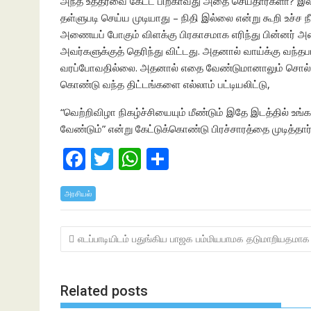
அந்த உத்தரவை கேட்ட பிறகாவது அதை செய்தார்களா? இல்லை
தள்ளுபடி செய்ய முடியாது – நிதி இல்லை என்று கூறி உச்ச 
அணையப் போகும் விளக்கு பிரகாசமாக எரிந்து பின்னர் அ
அவர்களுக்குத் தெரிந்து விட்டது. அதனால் வாய்க்கு வந்தபட
வரப்போவதில்லை. அதனால் எதை வேண்டுமானாலும் சொல்லிவ
கொண்டு வந்த திட்டங்களை எல்லாம் பட்டியலிட்டு,
“வெற்றிவிழா நிகழ்ச்சியையும் மீண்டும் இதே இடத்தில் உங்
வேண்டும்” என்று கேட்டுக்கொண்டு பிரச்சாரத்தை முடித்தார்
F
T
W
S
ac
w
h
h
அரசியல்
e
itt
at
ar
b
er
s
e
Post
எடப்பாடியிடம் பதுங்கிய பாஜக பம்மியபாமக தடுமாறியதமாக
o
A
navigation
o
p
k
p
Related posts