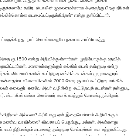
ுக்க வேண்டும். அதுதான் உண்மையான நிலை. எனவே நீங்கள்
டிருக்கலாமே தவிர, ஸ்டாலின் முதலமைச்சராக ஆனதற்கு பிறகு நீங்கள்
்லிக்கொள்ள கடமைப்பட்டிருக்கிறேன்” என்று குறிப்பிட்டார்.
்பட்டிருக்கிறது. நாம் சொன்னதையே நகலாக காப்பியடித்து
அதை ரூ.1500 என்று அறிவித்துள்ளார்கள். முதியோருக்கு உதவித்
விட்டார்கள். மாணவர்களுக்குக் கல்விக் கடன் தள்ளுபடி என்று
்கள். விவசாயிகளின் கூட்டுறவு வங்கிக் கடன்கள் முழுவதையும்
ன்னதல்ல. விவசாயிகளின் 7000 கோடி ரூபாய் கூட்டுறவு வங்கிக்
ைவர் கலைஞர். எனவே அவர் வழிநின்று கூட்டுறவுக் கடன்கள் தள்ளுபடி
ர். ஸ்டாலின் என்ன சொல்வார் எனக் காத்துக் கொண்டிருக்கிறார்.
க்கிறீர்கள் அல்லவா? அப்போது ஏன் இதையெல்லாம் அறிவிக்கும்
 உணர்வு வரவில்லை? விவசாயப் பெருங்குடி மக்கள், அவர்களது
ள். உயர் நீதிமன்றம் கடனைத் தள்ளுபடி செய்யுங்கள் என உத்தரவிட்டது.