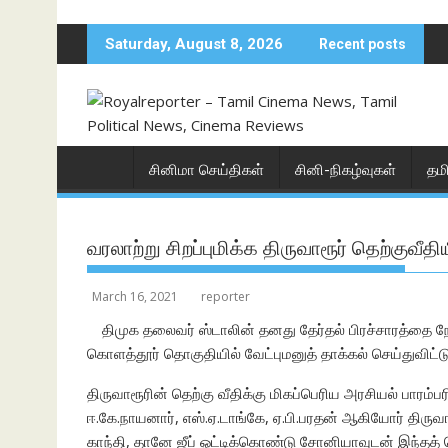
Skip
to
Saturday, August 8, 2026
Recent posts
content
சினிமா செய்திகள்
சினி-நிகழ்வுகள்
தம
வரலாற்று சிறப்புமிக்க திருவாரூர் தெற்குவீ
March 16, 2021
reporter
திமுக தலைவர் ஸ்டாலின் தனது தேர்தல் பிரச்சாரத்தை நேற்
கொளத்தூர் தொகுதியில் வேட்புமனுத் தாக்கல் செய்துவிட்டு 
திருவாரூரின் தெற்கு வீதிக்கு மிகப்பெரிய அரசியல் பாரம்பர
ஈ.கே.நாயனார், எஸ்.ஏ.டாங்கே, ஏ.பி.பரதன் ஆகியோர் திருவ
காந்தி, தானே ஜீப் ஓட்டிக்கொண்டு சோனியாவுடன் இந்தத் தெ