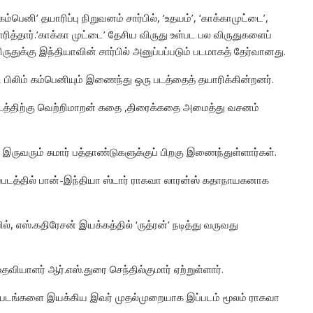
்பெனி’ தயாரிப்பு நிறுவனம் சார்பில், ‘உதயம்’, ‘காக்காமுட்டை’,
்தார்.’காக்கா முட்டை’ தேசிய விருது உள்பட பல விருதுகளைப்
ுதுக்கு இந்தியாவின் சார்பில் அனுப்பப்படும் படமாகத் தேர்வானது.
் பிலிம் கம்பெனியும் இணைந்து ஒரு படத்தைத் தயாரிக்கின்றனர்.
இப்படத்திற்கு வெற்றிமாறன் கதை ,திரைக்கதை அமைத்து வசனம்
 இருவரும் சுமார் பத்தாண்டுகளுக்குப் பிறகு இணைந்துள்ளார்கள்.
்படத்தில் பான்-இந்தியா ஸ்டார் ராகவா லாரன்ஸ் கதாநாயகனாக
, எஸ்.கதிரேசன் இயக்கத்தில் ‘ருத்ரன்’ நடித்து வருவது
வியாளர் ஆர்.எஸ்.துரை செந்தில்குமார் ஏற்றுள்ளார்.
றிப் படங்களை இயக்கிய இவர் முதல்முறையாக இப்படம் மூலம் ராகவா