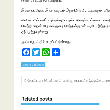
லாரன்ஸ் உடன் இணைகிறார்.
இதன் படபிடிப்பு இந்த வருடம் இறுதியில் ஆரம்பமாகும். மலேச
சினிமாவில் எதிர்பார்ப்புக்குரிய நல்ல திரைப்படங்களை கொ
வெற்றிமாறன்,ஆர்.எஸ்.துரை செந்தில்குமார் ஆகிய இந்த நால
ஏற்படுத்தியுள்ளது.
இவ்வாறு அதில் கூறப்பட்டுள்ளது.
F
T
W
S
ac
w
h
h
சினிமா செய்திகள்
e
itt
at
ar
b
er
s
e
Post
கொரோனா இரண்டாம் அலைக்கு சட்டமன்ற தேர்தலே காரண
o
A
navigation
o
p
k
p
Related posts