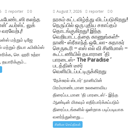
6
reporter
0
August 7, 2026
reporter
0
,ஃபேண்டஸி கலந்த
நரகம் கட்டவிழ்த்து விடப்படுகிறது!
ன்’ ஃபர்ஸ்ட் லுக்
நெருப்பில் ஒரு புதிய சகாப்தம்
 வரவேற்பு!
தொடங்குகிறது! இந்த
வெறியாட்டத்தை காணுங்கள்!-
ன்ஸ் மற்றும் டிஜே
நானி- ஸ்ரீகாந்த் ஒடேலா- சுதாகர்
மற்றும் தியா ஃபிலிம்ஸ்
செருகூரி – எஸ் எல் வி சினிமாஸ் –
கூட்டணியில் தயாரான ‘தி
ிக்க, செ. ஹரி உத்ரா
பாரடைஸ்- The Paradise ‘
 தயாரிக்கும்...
படத்தின் டீசர்
்
வெளியிடப்பட்டிருக்கிறது
‘நேச்சுரல் ஸ்டார்’ நானியின்
பிரம்மாண்டமான உலகளாவிய
திரைப்படமான ‘தி பாரடைஸ்’- இந்த
ஆண்டின் மிகவும் எதிர்பார்க்கப்படும்
திரைப்படங்களில் ஒன்றாக படிப்படியாக
வளர்ந்துள்ளது....
சினிமா செய்திகள்