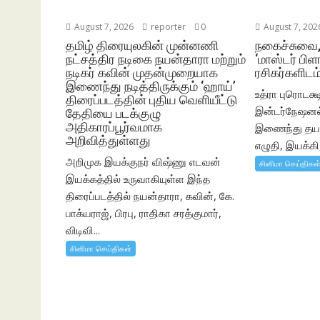
August 7, 2026
reporter
0
August 7, 202
தமிழ் திரையுலகின் முன்னணி
நகைச்சுவை
நட்சத்திர நடிகை நயன்தாரா மற்றும்
‘மாஸ்டர் பிளா
நடிகர் கவின் முதன்முறையாக
ரசிகர்களிடம்
இணைந்து நடித்திருக்கும் ‘ஹாய்’
உத்ரா புரொடக்ஷ
திரைப்படத்தின் புதிய வெளியீட்டு
இன்டர்நேஷனல் 
தேதியை படக்குழு
அதிகாரப்பூர்வமாக
இணைந்து தயார
அறிவித்துள்ளது
எழுதி, இயக்கி,
அறிமுக இயக்குநர் விஷ்ணு எடவன்
சினிமா செய்திகள
இயக்கத்தில் உருவாகியுள்ள இந்த
திரைப்படத்தில் நயன்தாரா, கவின், கே.
பாக்யராஜ், பிரபு, ராதிகா சரத்குமார்,
விடிவி...
சினிமா செய்திகள்