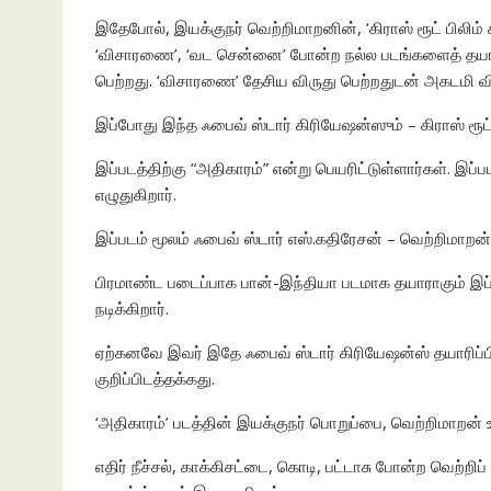
இதேபோல், இயக்குநர் வெற்றிமாறனின், ‘கிராஸ் ரூட் பிலிம் கம
‘விசாரணை’, ‘வட சென்னை’ போன்ற நல்ல படங்களைத் தயாரித
பெற்றது. ‘விசாரணை’ தேசிய விருது பெற்றதுடன் அகடமி விர
இப்போது இந்த ஃபைவ் ஸ்டார் கிரியேஷன்ஸும் – கிராஸ் ரூட
இப்படத்திற்கு “அதிகாரம்” என்று பெயரிட்டுள்ளார்கள். 
எழுதுகிறார்.
இப்படம் மூலம் ஃபைவ் ஸ்டார் எஸ்.கதிரேசன் – வெற்றிமாறன்
பிரமாண்ட படைப்பாக பான்-இந்தியா படமாக தயாராகும் இப
நடிக்கிறார்.
ஏற்கனவே இவர் இதே ஃபைவ் ஸ்டார் கிரியேஷன்ஸ் தயாரிப்பில்
குறிப்பிடத்தக்கது.
‘அதிகாரம்’ படத்தின் இயக்குநர் பொறுப்பை, வெற்றிமாறன் உத
எதிர் நீச்சல், காக்கிசட்டை, கொடி, பட்டாசு போன்ற வெற்