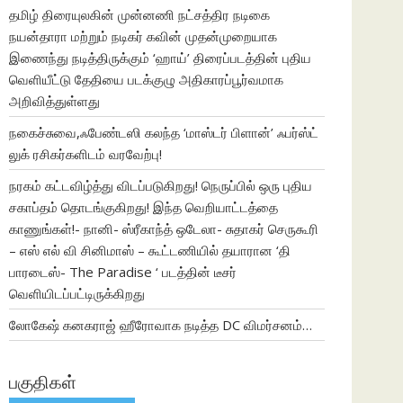
தமிழ் திரையுலகின் முன்னணி நட்சத்திர நடிகை
நயன்தாரா மற்றும் நடிகர் கவின் முதன்முறையாக
இணைந்து நடித்திருக்கும் ‘ஹாய்’ திரைப்படத்தின் புதிய
வெளியீட்டு தேதியை படக்குழு அதிகாரப்பூர்வமாக
அறிவித்துள்ளது
நகைச்சுவை,ஃபேண்டஸி கலந்த ‘மாஸ்டர் பிளான்’ ஃபர்ஸ்ட்
லுக் ரசிகர்களிடம் வரவேற்பு!
நரகம் கட்டவிழ்த்து விடப்படுகிறது! நெருப்பில் ஒரு புதிய
சகாப்தம் தொடங்குகிறது! இந்த வெறியாட்டத்தை
காணுங்கள்!- நானி- ஸ்ரீகாந்த் ஒடேலா- சுதாகர் செருகூரி
– எஸ் எல் வி சினிமாஸ் – கூட்டணியில் தயாரான ‘தி
பாரடைஸ்- The Paradise ‘ படத்தின் டீசர்
வெளியிடப்பட்டிருக்கிறது
லோகேஷ் கனகராஜ் ஹீரோவாக நடித்த DC விமர்சனம்…
பகுதிகள்