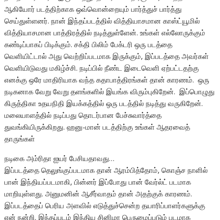
ஆகியோர் படத்திற்காக ஒவ்வொன்றையும் பார்த்துச் பார்த்து
செய்துள்ளனர். நான் இந்தப்படத்தில் வித்தியாசமான காஸ்ட்யூமில்
வித்தியாசமான பாத்திரத்தில் நடித்துள்ளேன். உங்கள் எல்லோருக்கும்
கண்டிப்பாகப் பிடிக்கும். சக்தி பிலிம் பேக்டரி ஒரு படத்தை
வெளியிட்டால் அது வெற்றிப்படமாக இருக்கும், இப்படத்தை அவர்கள்
வெளியிடுவது மகிழ்ச்சி. நடிப்பில் நீண்ட இடைவெளி ஏற்பட்டதற்கு
எனக்கு ஒரே மாதிரியாக வந்த கதாபாத்திரங்கள் தான் காரணம். ஒரு
நடிகனாக வேறு வேறு தளங்களில் இயங்க விரும்புகிறேன். இப்பொழுது
கிருத்திகா உதயநிதி இயக்கத்தில் ஒரு படத்தில் நடித்து வருகிறேன்.
மலையாளத்தில் நடிப்பது தொடர்பான பேச்சுவார்த்தை
துவங்கியிருக்கிறது. ஹனு-மான் படத்திற்கு உங்கள் ஆதரவைத்
தாருங்கள்
நடிகை அம்ரிதா ஐயர் பேசியதாவது…
இப்படத்தை தெலுங்குப்படமாக தான் ஆரம்பித்தோம், கொஞ்ச நாளில்
பான் இந்தியப்படமாகி, பின்னர் இப்போது பான் வேர்ல்ட் படமாக
மாறியுள்ளது. அனுமனின் ஆசீர்வாதம் தான் அதற்குக் காரணம்.
இப்படத்தைப் பெரிய அளவில் எடுத்துச்சென்ற தயாரிப்பாளர்களுக்கு
என் நன்றி. இந்தப்படம் இந்திய சினிமா பெருமைப்படும் படமாக