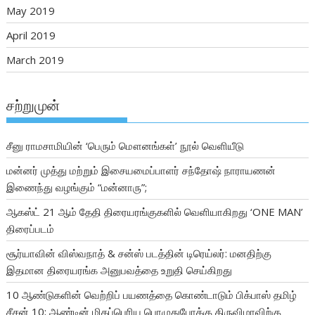
May 2019
April 2019
March 2019
சற்றுமுன்
சீனு ராமசாமியின் ‘பெரும் மௌனங்கள்’ நூல் வெளியீடு
மன்னர் முத்து மற்றும் இசையமைப்பாளர் சந்தோஷ் நாராயணன்
இணைந்து வழங்கும் “மன்னாரு”;
ஆகஸ்ட் 21 ஆம் தேதி திரையரங்குகளில் வெளியாகிறது ‘ONE MAN’
திரைப்படம்
சூர்யாவின் விஸ்வநாத் & சன்ஸ் படத்தின் டிரெய்லர்: மனதிற்கு
இதமான திரையரங்க அனுபவத்தை உறுதி செய்கிறது
10 ஆண்டுகளின் வெற்றிப் பயணத்தை கொண்டாடும் பிக்பாஸ் தமிழ்
சீசன் 10; ஆண்டின் மிகப்பெரிய பொழுதுபோக்கு திருவிழாவிற்கு