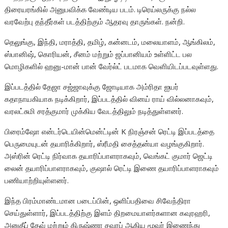
திரையரங்கில் அனுபவிக்க வேண்டிய படம். டிரெய்லருக்கு நல்ல
வரவேற்பு தந்தீர்கள் படத்திற்கும் ஆதரவு தாருங்கள். நன்றி.
தெலுங்கு, இந்தி, மராத்தி, தமிழ், கன்னடம், மலையாளம், ஆங்கிலம்,
ஸ்பானிஷ், கொரியன், சீனம் மற்றும் ஜப்பானியம் உள்ளிட்ட பல
மொழிகளில் ஹனு-மான் பான் வேர்ல்ட் படமாக வெளியிடப்படவுள்ளது.
இப்படத்தில் தேஜா சஜ்ஜாவுக்கு ஜோடியாக அம்ரிதா ஐயர்
கதாநாயகியாக நடிக்கிறார், இப்படத்தில் வினய் ராய் வில்லனாகவும்,
வரலட்சுமி சரத்குமார் முக்கிய வேடத்திலும் நடித்துள்ளனர்.
பிரைம்ஷோ என்டர்டெயின்மென்ட்டின் K நிரஞ்சன் ரெட்டி இப்படத்தை
பெருமையுடன் தயாரிக்கிறார், ஸ்ரீமதி சைத்தன்யா வழங்குகிறார்.
அஸ்ரின் ரெட்டி நிர்வாக தயாரிப்பாளராகவும், வெங்கட் குமார் ஜெட்டி
லைன் தயாரிப்பாளராகவும், குஷால் ரெட்டி இணை தயாரிப்பாளராகவும்
பணியாற்றியுள்ளனர்.
இந்த பிரம்மாண்டமான படைப்பின், ஒளிப்பதிவை சிவேந்திரா
செய்துள்ளார், இப்படத்திற்கு இளம் திறமையாளர்களான கவுரஹரி,
அனுதீப் தேவ் மற்றும் கிருஷ்ணா சவுரப் ஆகிய மூவர் இணைந்து