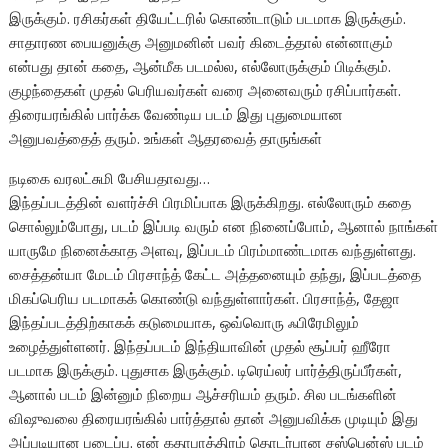
இருக்கும். ரசிகர்கள் தியேட்டரில் கொண்டாடும் படமாக இருக்கும்.
சாதாரண பையனுக்கு அனுமனின் பவர் கிடைத்தால் என்னாகும்
என்பது தான் கதை, ஆன்மீக படமல்ல, எல்லோருக்கும் பிடிக்கும்.
குழந்தைகள் முதல் பெரியவர்கள் வரை அனைவரும் ரசிப்பார்கள்.
திரையரங்கில் பார்க்க வேண்டிய படம் இது புதுமையான
அனுபவத்தைத் தரும். உங்கள் ஆதரவைத் தாருங்கள்
நடிகை வரலட்சுமி பேசியதாவது…
இந்தப்படத்தின் வளர்ச்சி பிரமிப்பாக இருக்கிறது. எல்லோரும் கதை
சொல்லும்போது, படம் இப்படி வரும் என நினைப்போம், ஆனால் நாங்கள்
யாருமே நினைக்காத அளவு, இப்படம் பிரம்மாண்டமாக வந்துள்ளது.
சைத்தன்யா மேடம் பிரசாந்த் கேட்ட அத்தனையும் தந்து, இப்படத்தை
மிகப்பெரிய படமாகக் கொண்டு வந்துள்ளார்கள். பிரசாந்த், தேஜா
இந்தப்படத்திற்காகக் கடுமையாக, ஒவ்வொரு ஃபிரேமிலும்
உழைத்துள்ளனர். இந்தப்படம் இந்தியாவின் முதல் சூப்பர் ஹீரோ
படமாக இருக்கும். புதுசாக இருக்கும். டிரெய்லர் பார்த்திருப்பீர்கள்,
ஆனால் படம் இன்னும் நிறைய ஆச்சரியம் தரும். சில படங்களின்
விஷுவலை திரையரங்கில் பார்த்தால் தான் அனுபவிக்க முடியும் இது
அப்படியான படைப்பு. என் கதாபாத்திரம் தொடர்பான சஸ்பென்ஸ் படம்