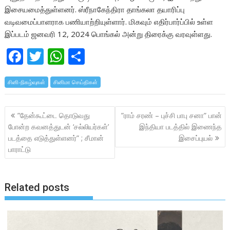
இசையமைத்துள்ளனர். ஸ்ரீநாகேந்திரா தாங்கலா தயாரிப்பு
வடிவமைப்பாளராக பணியாற்றியுள்ளார். மிகவும் எதிர்பார்ப்பில் உள்ள
இப்படம் ஜனவரி 12, 2024 பொங்கல் அன்று திரைக்கு வரவுள்ளது.
F
T
W
S
ac
w
h
h
சினி-நிகழ்வுகள்
e
itt
சினிமா செய்திகள்
at
ar
b
er
s
e
Post
”தேன்கூட்டை தொடுவது
”ராம் சரண் – புச்சி பாபு சனா” பான்
o
A
navigation
போன்ற கவனத்துடன் ‘சல்லியர்கள்’
இந்தியா படத்தில் இணைந்த
o
p
படத்தை எடுத்துள்ளனர்” ; சீமான்
இசைப்புயல்
k
p
பாராட்டு
Related posts