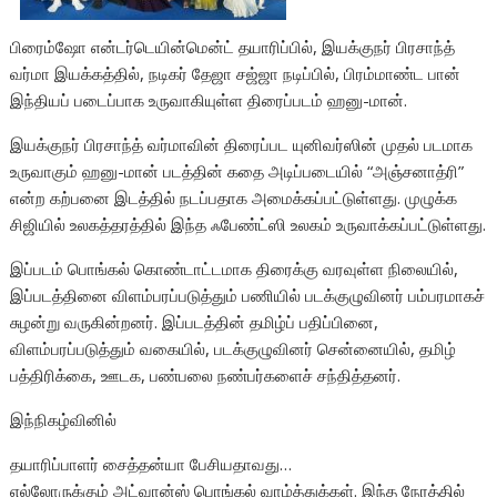
பிரைம்ஷோ என்டர்டெயின்மென்ட் தயாரிப்பில், இயக்குநர் பிரசாந்த்
வர்மா இயக்கத்தில், நடிகர் தேஜா சஜ்ஜா நடிப்பில், பிரம்மாண்ட பான்
இந்தியப் படைப்பாக உருவாகியுள்ள திரைப்படம் ஹனு-மான்.
இயக்குநர் பிரசாந்த் வர்மாவின் திரைப்பட யுனிவர்ஸின் முதல் படமாக
உருவாகும் ஹனு-மான் படத்தின் கதை அடிப்படையில் “அஞ்சனாத்ரி”
என்ற கற்பனை இடத்தில் நடப்பதாக அமைக்கப்பட்டுள்ளது. முழுக்க
சிஜியில் உலகத்தரத்தில் இந்த ஃபேண்ட்ஸி உலகம் உருவாக்கப்பட்டுள்ளது.
இப்படம் பொங்கல் கொண்டாட்டமாக திரைக்கு வரவுள்ள நிலையில்,
இப்படத்தினை விளம்பரப்படுத்தும் பணியில் படக்குழுவினர் பம்பரமாகச்
சுழன்று வருகின்றனர். இப்படத்தின் தமிழ்ப் பதிப்பினை,
விளம்பரப்படுத்தும் வகையில், படக்குழுவினர் சென்னையில், தமிழ்
பத்திரிக்கை, ஊடக, பண்பலை நண்பர்களைச் சந்தித்தனர்.
இந்நிகழ்வினில்
தயாரிப்பாளர் சைத்தன்யா பேசியதாவது…
எல்லோருக்கும் அட்வான்ஸ் பொங்கல் வாழ்த்துக்கள். இந்த நேரத்தில்