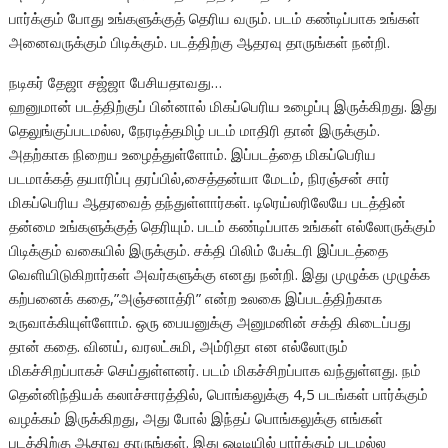
பார்க்கும் போது உங்களுக்குத் தெரிய வரும். படம் கண்டிப்பாக உங்கள்
அனைவருக்கும் பிடிக்கும். படத்திற்கு ஆதரவு தாருங்கள் நன்றி.
நடிகர் தேஜா சஜ்ஜா பேசியதாவது…
ஹனுமான் படத்திற்குப் பின்னால் மிகப்பெரிய உழைப்பு இருக்கிறது. இது
தெலுங்குப்படமல்ல, நேரடித்தமிழ் படம் மாதிரி தான் இருக்கும்.
அதற்காக நிறைய உழைத்துள்ளோம். இப்படத்தை மிகப்பெரிய
படமாக்கத் தயாரிப்பு தரப்பில்,சைத்தன்யா மேடம், நிரஞ்சன் சார்
மிகப்பெரிய ஆதரவைத் தந்துள்ளார்கள். டிரெய்லரிலேயே படத்தின்
தன்மை உங்களுக்குத் தெரியும். படம் கண்டிப்பாக உங்கள் எல்லோருக்கும்
பிடிக்கும் வகையில் இருக்கும். சக்தி பிலிம் பேக்டரி இப்படத்தை
வெளியிடுகிறார்கள் அவர்களுக்கு எனது நன்றி. இது முழுக்க முழுக்க
கற்பனைக் கதை,”அஞ்சனாத்ரி” என்ற உலகை இப்படத்திற்காக
உருவாக்கியுள்ளோம். ஒரு பையனுக்கு அனுமனின் சக்தி கிடைப்பது
தான் கதை. வினய், வரலட்சுமி, அம்ரிதா என எல்லோரும்
மிகச்சிறப்பாகச் செய்துள்ளனர். படம் மிகச்சிறப்பாக வந்துள்ளது. நம்
தென்னிந்தியக் கலாச்சாரத்தில், பொங்கலுக்கு 4,5 படங்கள் பார்க்கும்
வழக்கம் இருக்கிறது, அது போல் இந்தப் பொங்கலுக்கு எங்கள்
படத்திற்கு ஆதரவு தாருங்கள். இது ஓடிடியில் பார்க்கும் படமல்ல