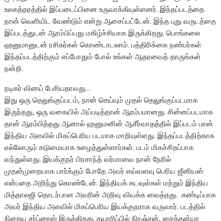
உலகத்தரத்தில் இப்படைப்பினை உருவாக்கியுள்ளனர். இந்தப்படத்தை
நான் வெளியிட வேண்டும் என்று ஆசைப்பட்டேன். இந்த புது வருடத்தை
இப்படத்துடன் ஆரம்பிப்பது மகிழ்ச்சியாக இருக்கிறது. பொங்கலை
ஹனுமானுடன் ரசிகர்கள் கொண்டாடலாம். பத்திரிக்கை நண்பர்கள்
இந்தப்படத்திற்கும் எப்போதும் போல் உங்கள் ஆதரவைத் தாருங்கள்
நன்றி.
நடிகர் வினய் பேசியதாவது…
இது ஒரு தெலுங்குப்படம், நான் செய்யும் முதல் தெலுங்குப்படமாக
இருந்தது, ஒரு வகையில் அப்படித்தான் ஆரம்பமானது. சின்னப்படமாக
தான் ஆரம்பித்தது ஆனால் ஹனுமனின் ஆசீர்வாதத்தில் இப்படம் பான்
இந்திய அளவில் மிகப்பெரிய படமாக மாறியுள்ளது. இந்தப்படத்திற்காக
எல்லோரும் கடுமையாக உழைத்துள்ளார்கள். படம் மிகச்சிறப்பாக
வந்துள்ளது. இயக்குநர் பிரசாந்த் வர்மாவை நான் நேரில்
முதன்முறையாக பார்க்கும் போதே அவர் எவ்வளவு பெரிய ஜீனியஸ்
என்பதை அறிந்து கொண்டேன். இந்தியக் கடவுள்கள் மற்றும் இந்திய
மித்தாலஜி தொடர்பான அவரின் அறிவு வியக்க வைத்தது. கண்டிப்பாக
அவர் இந்திய அளவில் மிகப்பெரிய இயக்குநராக வருவார். படத்தில்
நிறைய சர்ப்ரைஸ் இருக்கிறது. தயாரிப்பில் நிரஞ்சன், சைத்தன்யா