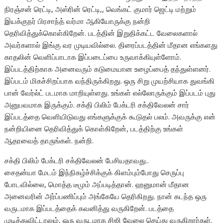
நிரஞ்சன் ரெட்டி, அஸ்ரின் ரெட்டி,, வெங்கட் குமார் ஜெட்டி மற்றும்
இயக்குநர் பிரசாந்த் வர்மா ஆகியோருக்கு நன்றி
தெரிவித்துக்கொள்கிறேன். படத்தின் இறுதிக்கட்ட வேலைகளால்
அவர்களால் இங்கு வர முடியவில்லை. திரைப்படத்தின் மீதான எங்களது
காதலின் வெளிப்பாடாக இப்படைப்பை உருவாக்கியுள்ளோம்.
இப்படத்திற்காக அனைவரும் கடுமையான உழைப்பைத் தந்துள்ளனர்.
இப்படம் மிகச்சிறப்பாக வந்திருக்கிறது. ஒரு சிறு முயற்சியாக துவங்கி
பான் வேர்ல்ட் படமாக மாறியுள்ளது. உங்கள் எல்லோருக்கும் இப்படம் புது
அனுபவமாக இருக்கும். சக்தி பிலிம் பேக்டரி சக்திவேலன் சார்
இப்படத்தை வெளியிடுவது எங்களுக்குக் கூடுதல் பலம். அவருக்கு என்
நன்றியினை தெரிவித்துக் கொள்கிறேன், படத்திற்கு உங்கள்
ஆதரவைத் தாருங்கள். நன்றி.
சக்தி பிலிம் பேக்டரி சக்திவேலன் பேசியதாவது..
சைதன்யா மேடம் இந்நிகழ்ச்சிக்குக் கிளம்பும்போது செருப்பு
போடவில்லை, மொத்த டீமும் அப்படித்தான். ஹனுமான் மீதான
அனைவரின் அர்ப்பணிப்பும் அங்கேயே தெரிகிறது. நான் கடந்த ஒரு
வருடமாக இப்படத்தைக் கவனித்து வருகிறேன். படத்தை
முடித்துவிட்டாலும், ஒரு வருடமாக சிஜி வேலை செய்து வருகிறார்கள்.