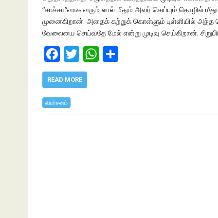
“சாச்சா”வாக வரும் லால் மீதும் அவர் செய்யும் தொழில் ம
முனைகிறான். அதைக் கற்றுக் கொள்ளும் புள்ளியில் அந்த 
வேலையை செய்வதே மேல் என்று முடிவு செய்கிறான். சிறுபி
F
T
W
S
ac
w
h
h
e
itt
at
ar
READ MORE
b
er
s
e
விமர்சனம்
o
A
o
p
k
p