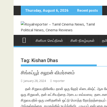
Skip
to
Thursday, August 6, 2026
Recent posts
content
சினிமா செய்திகள்
சினி-நிகழ்வுகள்
தம
Tag:
Kishan Dhas
சிங்கப்பூர் சலூன் விமர்சனம்
January 28, 2024
reporter
தன் சிறுவயதிலேயே தான் ஒரு ஹேர் ஸ்டைலிஷ்ட் ஆக 
ஒரு சிறுவன், தன் லட்சியத்தை அடைய எவ்வளவு தடைகளையும
சிறுவயதில் ஒரு மனிதனின் ஒட்டு மொத்த தோற்றத்தையும்
அந்தஸ்தத்தை சமூகத்தில் உயர்த்திவிட முடியும் என்பதை 