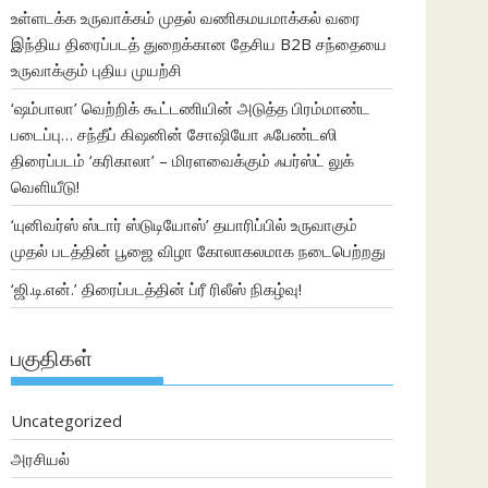
உள்ளடக்க உருவாக்கம் முதல் வணிகமயமாக்கல் வரை
இந்திய திரைப்படத் துறைக்கான தேசிய B2B சந்தையை
உருவாக்கும் புதிய முயற்சி
‘ஷம்பாலா’ வெற்றிக் கூட்டணியின் அடுத்த பிரம்மாண்ட
படைப்பு… சந்தீப் கிஷனின் சோஷியோ ஃபேண்டஸி
திரைப்படம் ‘கரிகாலா’ – மிரளவைக்கும் ஃபர்ஸ்ட் லுக்
வெளியீடு!
‘யுனிவர்ஸ் ஸ்டார் ஸ்டுடியோஸ்’ தயாரிப்பில் உருவாகும்
முதல் படத்தின் பூஜை விழா கோலாகலமாக நடைபெற்றது
‘ஜி.டி.என்.’ திரைப்படத்தின் ப்ரீ ரிலீஸ் நிகழ்வு!
பகுதிகள்
Uncategorized
அரசியல்