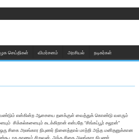
ிழக செய்திகள்
விமர்சனம்
அரசியல்
நடிகர்கள்
வேண்டும் என்கின்ற ஆசையை தனக்குள் வைத்துக் கொண்டு வளரும்
் சிக்கல்களையும் கடக்கிறான் என்பதே “சிங்கப்பூர் சலூன்”
 ஒரு சிகை அலங்கார நிபுணர் நினைத்தால் மாற்றி அந்த மனிதனுக்கான
கண்கூடாக காணும் சிறுவன், அந்த சிகை அலங்கார நிபுணர்