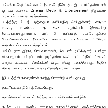
மகேஷ் ராஜேந்திரன் எழுதி, இயக்கி, தினேஷ் ராஜ் தயாரித்துள்ள லவ்
ஓ லவ் படத்தை Zinema Media & Entertainment நிறுவனம்
பிரமாண்டமாக தயாரித்துள்ளது.
படத்திற்கு பி. ஜி. முத்தையா ஒளிப்பதிவு செய்துள்ளார். Wayne
Pavey, Pradeep PJ, FOXn ஆகியோர் இணைந்து
இசையமைத்துள்ளனர். என். பி. ஸ்ரீகாந்த் படத்தொகுப்பை
மேற்கொண்டுள்ள நிலையில், சண்டைக் காட்சிகளை அபிஷேக்
ஸ்ரீனிவாஸ் வடிவமைத்துள்ளார்.
பவிஷ், நாக துர்கா, செல்வராகவன், கே. எஸ். ரவிக்குமார், வனிதா
விஜயகுமார் மற்றும் பலர் நடித்துள்ளார்கள். இப்படத்தின் ட்ரைலர்
மற்றும் பாடல்கள் வெளியீட்டு விழா இன்று நடைபெற்றது. இதில்
திரையுலக பிரபலங்கள், சிறப்பு விருந்தினர்கள் மற்றும்
இப்படத்தின் கலைஞர்கள் கலந்து கொண்டு பேசியதாவது :
தயாரிப்பாளர் தினேஷ் பேசும்போது,
தனஞ்செயன் சாருடன் சேர்ந்து பணியாற்றியதில் மகிழ்ச்சி.
கடந்த 21/2 ஆண்டு காலமாக தூக்கமில்லாமல் ஆத்மார்த்தமாக