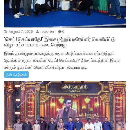
August 7, 2026
reporter
0
‘செய்! செய்யாதே!’ இசை மற்றும் டிரெய்லர் வெளியீட்டு
விழா உற்சாகமாக நடைபெற்றது
இளம் தலைமுறையினருக்கு சமூக விழிப்புணர்வை ஏற்படுத்தும்
நோக்கில் உருவாகியுள்ள ‘செய்! செய்யாதே!’ திரைப்படத்தின் இசை
மற்றும் டிரெய்லர் வெளியீட்டு விழா, திரையுலக...
சினி-நிகழ்வுகள்