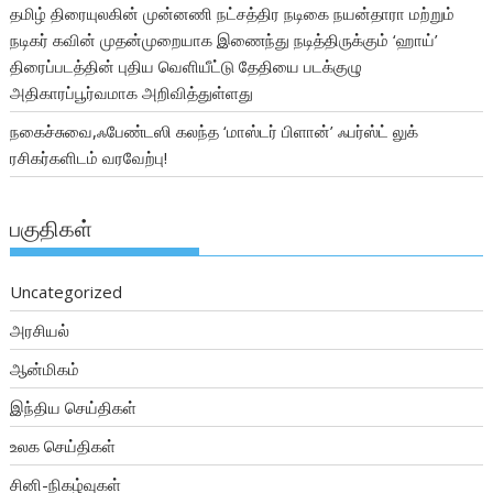
தமிழ் திரையுலகின் முன்னணி நட்சத்திர நடிகை நயன்தாரா மற்றும்
நடிகர் கவின் முதன்முறையாக இணைந்து நடித்திருக்கும் ‘ஹாய்’
திரைப்படத்தின் புதிய வெளியீட்டு தேதியை படக்குழு
அதிகாரப்பூர்வமாக அறிவித்துள்ளது
நகைச்சுவை,ஃபேண்டஸி கலந்த ‘மாஸ்டர் பிளான்’ ஃபர்ஸ்ட் லுக்
ரசிகர்களிடம் வரவேற்பு!
பகுதிகள்
Uncategorized
அரசியல்
ஆன்மிகம்
இந்திய செய்திகள்
உலக செய்திகள்
சினி-நிகழ்வுகள்