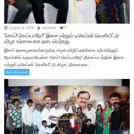
August 8, 2026
reporter
0
‘செய்! செய்யாதே!’ இசை மற்றும் டிரெய்லர் வெளியீட்டு
விழா உற்சாகமாக நடைபெற்றது
இளம் தலைமுறையினருக்கு சமூக விழிப்புணர்வை ஏற்படுத்தும்
நோக்கில் உருவாகியுள்ள ‘செய்! செய்யாதே!’ திரைப்படத்தின் இசை
மற்றும் டிரெய்லர் வெளியீட்டு விழா, திரையுலக...
சினி-நிகழ்வுகள்