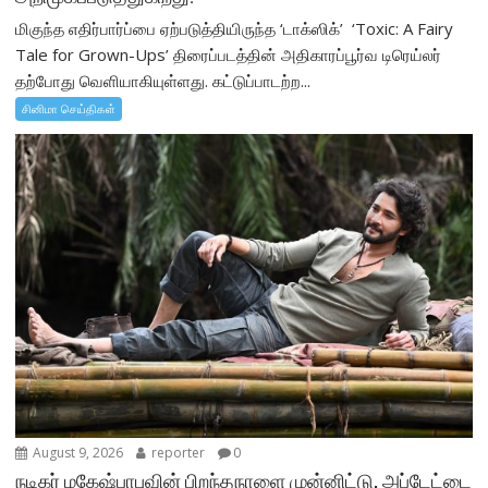
மிகுந்த எதிர்பார்ப்பை ஏற்படுத்தியிருந்த ‘டாக்ஸிக்’ ‘Toxic: A Fairy
Tale for Grown-Ups’ திரைப்படத்தின் அதிகாரப்பூர்வ டிரெய்லர்
தற்போது வெளியாகியுள்ளது. கட்டுப்பாடற்ற...
சினிமா செய்திகள்
August 9, 2026
reporter
0
நடிகர் மகேஷ்பாபுவின் பிறந்தநாளை முன்னிட்டு, அப்டேட்டை