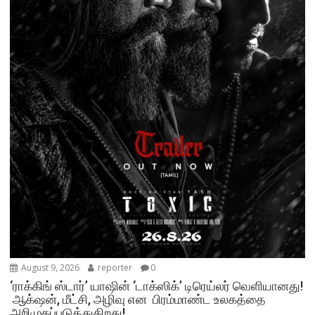
August 9, 2026
reporter
0
‘ராக்கிங் ஸ்டார்’ யாஷின் ‘டாக்ஸிக்’ டிரெய்லர் வெளியானது!
ஆக்‌ஷன், மீட்சி, அழிவு என பிரம்மாண்ட உலகத்தை
அறிமுகப்படுத்துகிறது!