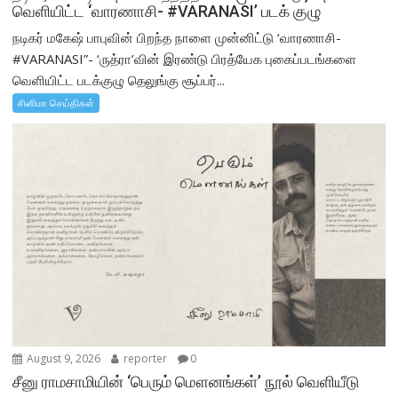
வெளியிட்ட ‘வாரணாசி- #VARANASI’ படக் குழு
நடிகர் மகேஷ் பாபுவின் பிறந்த நாளை முன்னிட்டு ‘வாரணாசி-
#VARANASI”- ‘ருத்ரா’வின் இரண்டு பிரத்யேக புகைப்படங்களை
வெளியிட்ட படக்குழு தெலுங்கு சூப்பர்...
சினிமா செய்திகள்
August 9, 2026
reporter
0
சீனு ராமசாமியின் ‘பெரும் மௌனங்கள்’ நூல் வெளியீடு