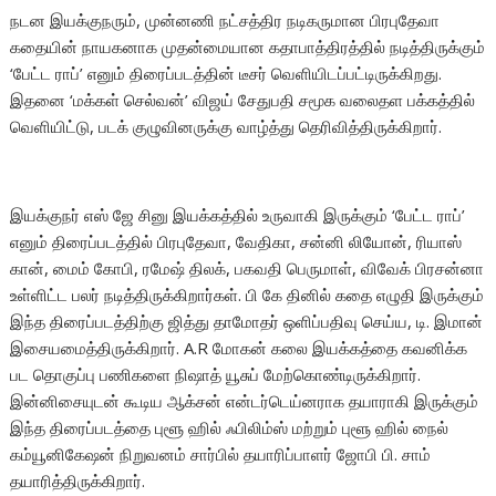
நடன இயக்குநரும், முன்னணி நட்சத்திர நடிகருமான பிரபுதேவா
கதையின் நாயகனாக முதன்மையான கதாபாத்திரத்தில் நடித்திருக்கும்
‘பேட்ட ராப்’ எனும் திரைப்படத்தின் டீசர் வெளியிடப்பட்டிருக்கிறது.
இதனை ‘மக்கள் செல்வன்’ விஜய் சேதுபதி சமூக வலைதள பக்கத்தில்
வெளியிட்டு, படக் குழுவினருக்கு வாழ்த்து தெரிவித்திருக்கிறார்.
இயக்குநர் எஸ் ஜே சினு இயக்கத்தில் உருவாகி இருக்கும் ‘பேட்ட ராப்’
எனும் திரைப்படத்தில் பிரபுதேவா, வேதிகா, சன்னி லியோன், ரியாஸ்
கான், மைம் கோபி, ரமேஷ் திலக், பகவதி பெருமாள், விவேக் பிரசன்னா
உள்ளிட்ட பலர் நடித்திருக்கிறார்கள். பி கே தினில் கதை எழுதி இருக்கும்
இந்த திரைப்படத்திற்கு ஜித்து தாமோதர் ஒளிப்பதிவு செய்ய, டி. இமான்
இசையமைத்திருக்கிறார். A.R மோகன் கலை இயக்கத்தை கவனிக்க
பட தொகுப்பு பணிகளை நிஷாத் யூசுப் மேற்கொண்டிருக்கிறார்.
இன்னிசையுடன் கூடிய ஆக்சன் என்டர்டெய்னராக தயாராகி இருக்கும்
இந்த திரைப்படத்தை புளூ ஹில் ஃபிலிம்ஸ் மற்றும் புளூ ஹில் நைல்
கம்யூனிகேஷன் நிறுவனம் சார்பில் தயாரிப்பாளர் ஜோபி பி. சாம்
தயாரித்திருக்கிறார்.