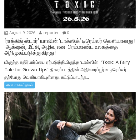
August 9, 2026
reporter
0
‘ராக்கிங் ஸ்டார்’ யாஷின் ‘டாக்ஸிக்’ டிரெய்லர் வெளியானது!
ஆக்‌ஷன், மீட்சி, அழிவு என பிரம்மாண்ட உலகத்தை
அறிமுகப்படுத்துகிறது!
மிகுந்த எதிர்பார்ப்பை ஏற்படுத்தியிருந்த ‘டாக்ஸிக்’ ‘Toxic: A Fairy
Tale for Grown-Ups’ திரைப்படத்தின் அதிகாரப்பூர்வ டிரெய்லர்
தற்போது வெளியாகியுள்ளது. கட்டுப்பாடற்ற...
சினிமா செய்திகள்