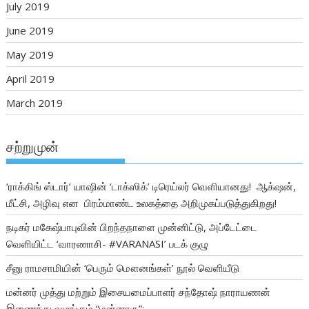
July 2019
June 2019
May 2019
April 2019
March 2019
சற்றுமுன்
‘ராக்கிங் ஸ்டார்’ யாஷின் ‘டாக்ஸிக்’ டிரெய்லர் வெளியானது! ஆக்‌ஷன்,
மீட்சி, அழிவு என பிரம்மாண்ட உலகத்தை அறிமுகப்படுத்துகிறது!
நடிகர் மகேஷ்பாபுவின் பிறந்தநாளை முன்னிட்டு, அப்டேட்டை
வெளியிட்ட ‘வாரணாசி- #VARANASI’ படக் குழு
சீனு ராமசாமியின் ‘பெரும் மௌனங்கள்’ நூல் வெளியீடு
மன்னர் முத்து மற்றும் இசையமைப்பாளர் சந்தோஷ் நாராயணன்
இணைந்து வழங்கும் “மன்னாரு”;