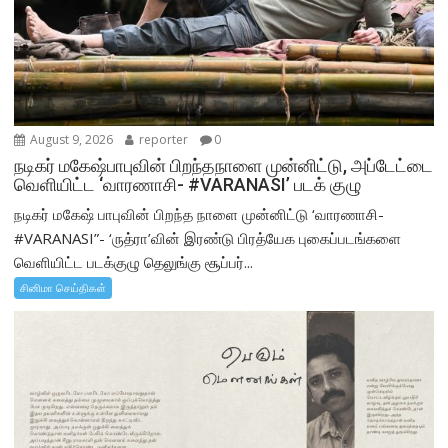
August 9, 2026
reporter
0
நடிகர் மகேஷ்பாபுவின் பிறந்தநாளை முன்னிட்டு, அப்டேட்டை
வெளியிட்ட ‘வாரணாசி- #VARANASI’ படக் குழு
நடிகர் மகேஷ் பாபுவின் பிறந்த நாளை முன்னிட்டு ‘வாரணாசி-
#VARANASI”- ‘ருத்ரா’வின் இரண்டு பிரத்யேக புகைப்படங்களை
வெளியிட்ட படக்குழு தெலுங்கு சூப்பர்...
சினிமா செய்திகள்