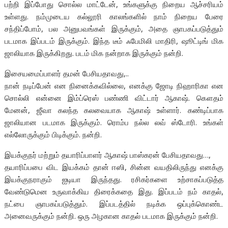
பற்றி இப்போது சொல்ல மாட்டேன், உங்களுக்கு நிறைய ஆச்சரியம்
உள்ளது. நம்முடைய கல்லூரி காலங்களில் நாம் நிறைய பேரை
சந்திப்போம், பல அனுபவங்கள் இருக்கும், அதை ஞாபகப்படுத்தும்
படமாக இப்படம் இருக்கும். இந்த டீம் ஃபேமிலி மாதிரி, ஷூட்டிங் மிக
ஜாலியாக இருக்கிறது. படம் மிக நன்றாக இருக்கும் நன்றி.
இசையமைப்பாளர் தமன் பேசியதாவது,..
நான் நடிப்பேன் என நினைக்கவில்லை, எனக்கு ஜோடி நிஹாரிகா என
சொல்லி என்னை இம்ப்ரெஸ் பண்ணி விட்டார் ஆகாஷ். கௌதம்
மேனன், ஜீவா கலந்த கலவையாக ஆகாஷ் உள்ளார். கண்டிப்பாக
ஜாலியான படமாக இருக்கும். ரொம்ப நல்ல லவ் ஸ்டோரி. உங்கள்
எல்லோருக்கும் பிடிக்கும். நன்றி.
இயக்குநர் மற்றும் தயாரிப்பாளர் ஆகாஷ் பாஸ்கரன் பேசியதாவது…,
தயாரிப்பபை விட இயக்கம் தான் ஈஸி, சின்ன வயதிலிருந்து எனக்கு
இயக்குநராகும் ஐடியா இருந்தது. ரசிகர்களை உற்சாகப்படுத்த
வேண்டுமென உருவாக்கிய திரைக்கதை இது. இப்படம் நம் காதல்,
நட்பை ஞாபகப்படுத்தும். இப்படத்தில் நடிக்க ஒப்புக்கொண்ட
அனைவருக்கும் நன்றி. ஒரு அழகான காதல் படமாக இருக்கும் நன்றி.