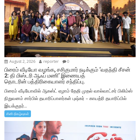
August 2, 2026
reporter
0
பிரைம் வீடியோ வழங்க, சசிகுமார் நடிக்கும் ‘வதந்தி சீசன்
2: தி மிஸ்டரி ஆஃப் மணி’ இணையத்
தொடரின் பத்திரிகையாளர் சந்திப்பு.
பிரைம் வீடியோவில் ஆகஸ்ட் ஏழாம் தேதி முதல் வால்வாட்சர் பிலிம்ஸ்
நிறுவனம் சார்பில் தயாரிப்பாளர்கள் புஷ்கர் – காயத்ரி தயாரிப்பில்
இயக்குநர்...
சினி-நிகழ்வுகள்