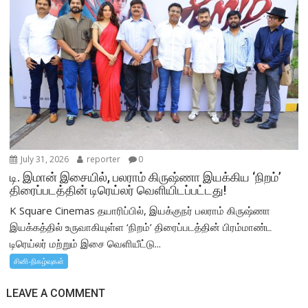
July 31, 2026
reporter
0
டி. இமான் இசையில், பலராம் கிருஷ்ணா இயக்கிய ‘நிறம்’
திரைப்படத்தின் டிரெய்லர் வெளியிடப்பட்டது!
K Square Cinemas தயாரிப்பில், இயக்குநர் பலராம் கிருஷ்ணா
இயக்கத்தில் உருவாகியுள்ள ‘நிறம்’ திரைப்படத்தின் பிரம்மாண்ட
டிரெய்லர் மற்றும் இசை வெளியீட்டு...
சினி-நிகழ்வுகள்
LEAVE A COMMENT