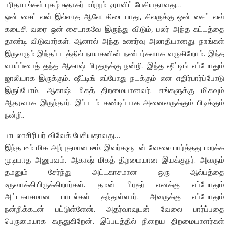
பரிதாபங்கள் புகழ் சுதாகர் மற்றும் டிராவிட் பேசியதாவது…
ஒன் சைட் லவ் இல்லாத ஆளே கிடையாது, சிலருக்கு ஒன் சைட் லவ்
கடைசி வரை ஒன் சைடாகவே இருந்து விடும், பலர் அந்த கட்டத்தை
தாண்டி விடுவார்கள். ஆனால் அந்த உணர்வு அலாதியானது. நாங்கள்
இருவரும் இந்தப்படத்தில் நாயகனின் நண்பர்களாக வருகிறோம். இந்த
வாய்ப்பைத் தந்த ஆகாஷ் பிரதருக்கு நன்றி. இந்த ஷீட்டிங் எப்போதும்
ஜாலியாக இருக்கும். ஷீட்டிங் எப்போது நடக்கும் என எதிர்பார்ப்போடு
இருப்போம். ஆகாஷ் மிகத் திறமையானவர். எங்களுக்கு மிகவும்
ஆதரவாக இருந்தார். இப்படம் கண்டிப்பாக அனைவருக்கும் பிடிக்கும்
நன்றி.
பாடலாசிரியர் விவேக் பேசியதாவது…
இந்த டீம் மிக அற்புதமான டீம். இவர்களுடன் வேலை பார்த்தது மறக்க
முடியாத அனுபவம். ஆகாஷ் மிகத் திறமையான இயக்குநர். அவரும்
தமனும் சேர்ந்து அட்டகாசமான ஒரு ஆல்பத்தை
உருவாக்கியிருக்கிறார்கள். தமன் பிரதர் எனக்கு எப்போதும்
அட்டகாசமான பாடல்கள் தந்துள்ளார். அவருக்கு எப்போதும்
நன்றிக்கடன் பட்டுள்ளேன். அதர்வாவுடன் வேலை பார்ப்பதை
பெருமையாக கருதுகிறேன். இப்படத்தில் நிறைய திறமையாளர்கள்