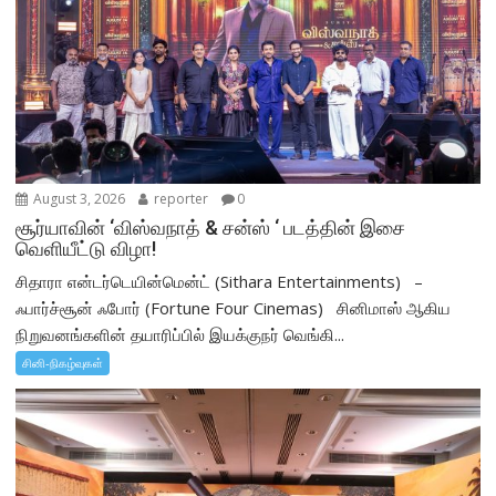
August 3, 2026
reporter
0
சூர்யாவின் ‘விஸ்வநாத் & சன்ஸ் ‘ படத்தின் இசை
வெளியீட்டு விழா!
சிதாரா என்டர்டெயின்மென்ட் (Sithara Entertainments) –
ஃபார்ச்சூன் ஃபோர் (Fortune Four Cinemas) சினிமாஸ் ஆகிய
நிறுவனங்களின் தயாரிப்பில் இயக்குநர் வெங்கி...
சினி-நிகழ்வுகள்