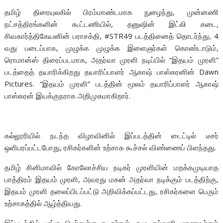
தமிழ் திரையுலகில் பிரம்மாண்டமாக நுழைந்து, முன்னணி
நட்சத்திரங்களின் கூட்டணியில், தனுஷின் இட்லி கடை,
சிவகார்த்திகேயனின் பராசக்தி, #STR49 படத்தினைத் தொடர்ந்து, 4
வது படைப்பாக, முழுக்க முழுக்க இளைஞர்கள் கொண்டாடும்,
ரொமான்ஸ் திரைப்படமாக, அதர்வா முரளி நடிப்பில் “இதயம் முரளி”
படத்தைத் தயாரிக்கிறது தயாரிப்பாளர் ஆகாஷ் பாஸ்கரனின் Dawn
Pictures. “இதயம் முரளி” படத்தின் மூலம் தயாரிப்பாளர் ஆகாஷ்
பாஸ்கரன் இயக்குநராக அறிமுகமாகிறார்.
கல்லூரியில் நடந்த விழாவினில் இப்படத்தின் டைட்டில் டீசர்
ஒளிபரப்பட்டபோது, ரசிகர்களின் உற்சாக கூச்சல் விண்ணைப் பிளந்தது.
தமிழ் சினிமாவில் கோலோச்சிய நடிகர் முரளியின் மறக்கமுடியாத
பாத்திரம் இதயம் முரளி, அவரது மகன் அதர்வா நடிக்கும் படத்திற்கு,
இதயம் முரளி தலைப்பிடப்பட்டு அறிவிக்கப்பட்டது, ரசிகர்களை பெரும்
உற்சாகத்தில் ஆழ்த்தியது.