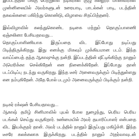
இப்படத்தில் பங்கு பெற்றுள்ள நடிகர்கள் குழு கல்லூரி மாணவர்கள்
முன்னிலையில் அவர்களுடன் உரையாடி, பாடல்கள் பாடி, படத்தின்
தகவல்களை பகிர்ந்து கொண்டு, விழாவை சிறப்பித்தனர்.
இவ்விழாவில் கலந்துகொண்ட நடிகை மற்றும் தொகுப்பாளணி
ஏஞ்சலினா பேசியதாவது…
தொகுப்பாளிணியாக இருப்பதை விட இப்போது நடிப்பது
பிடித்திருக்கிறது. இது எனக்கு மிகவும் முக்கியமான படம். இந்த
வாய்ப்பைத் தந்த ஆகாஷுக்கு நன்றி. இப்படத்தின் ஷீட்டிங்கிற்கு நானும்
அமெரிக்கா செல்கிறேன் என நினைக்கிறேன். இப்போது தான்
படப்பிடிப்பு நடந்து வருகிறது. இந்த டீசர் அனைவருக்கும் பிடித்துள்ளது
என நம்புகிறேன். அதே போல் படமும் அனைவருக்கும் பிடிக்கும் நன்றி.
நடிகர் ரக்‌ஷன் பேசியதாவது…
ஆகாஷ் தமிழ் சினிமாவில் புயல் போல நுழைந்து, பெரிய பெரிய
படங்கள் செய்து வருகிறார். உண்மையில் அவர் தயாரிப்பாளர் என்பதை
விட இயக்குநர் தான். அவர் படத்தில் நானும் இருப்பது மகிழ்ச்சி. இந்த
டீசரே கலக்கலாக இருக்கிறது. படத்தில் நானும் அதர்வாவுடன்