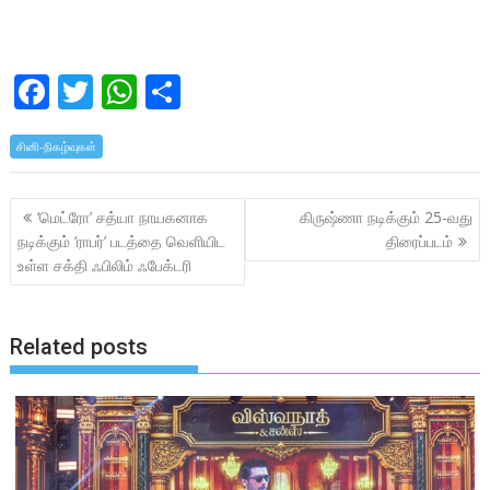
F
T
W
S
ac
w
h
h
சினி-நிகழ்வுகள்
e
itt
at
ar
b
er
s
e
Post
‘மெட்ரோ’ சத்யா நாயகனாக
கிருஷ்ணா நடிக்கும் 25-வது
o
A
navigation
நடிக்கும் ‘ராபர்’ படத்தை வெளியிட
திரைப்படம்
o
p
உள்ள சக்தி ஃபிலிம் ஃபேக்டரி
k
p
Related posts