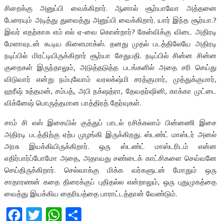
சிறைக்கு அனுப்பி வைக்கிறார். ஆனால் சூர்யாவோ அத்தனை
பேரையும் அடித்து துவைத்து அனுப்பி வைக்கிறார். யார் இந்த சூர்யா.?
இவர் எதற்காக எம் எல் ஏ-வை கொன்றார்? கேள்விக்கு விடை அதிரடி
மேளாவுடன் கூடிய கிளைமாக்ஸ். தனது முதல் படத்திலேயே அதிரடி
நடிப்பில் மிரட்டியிருக்கிறார் சூர்யா சேதுபதி. நடிப்பில் சின்ன சின்ன
குறைகள் இருந்தாலும், அடுத்தடுத்த படங்களில் அதை சரி செய்து
விடுவார் என்று நம்புவோம் வரலக்‌ஷ்மி சரத்குமார், முத்துக்குமார்,
ஹரீஷ் உத்தமன், சம்பத், அபி நக்‌ஷத்ரா, தேவதர்ஷினி, காக்கா முட்டை
விக்னேஷ் பொருத்தமான பாத்திரத் தேர்வுகள்.
சாம் சி எஸ் இசையில் குத்துப் பாடல் ரசிக்கலாம் பின்னணி இசை
அதிரடி படத்திற்கு ஏற்ப முழங்கி இருக்கிறது. ஸ்டண்ட் மாஸ்டர் அனல்
அரசு இயக்கியிருக்கிறார். ஒரு ஸ்டண்ட் மாஸ்டரிடம் என்ன
எதிர்பார்ப்போமோ அதை, அதாவது சண்டைக் காட்சிகளை செவ்வனே
செய்திருக்கிறார். செல்வாக்கு மிக்க வர்களுடன் மோதும் ஒரு
சாதாரணன் கதை திரைக்குப் புதிதல்ல என்றாலும், ஒரு புதுமுகத்தை
வைத்து இயக்கிய தைரியத்தை பாராட்டத்தான் வேண்டும்.
F
T
W
S