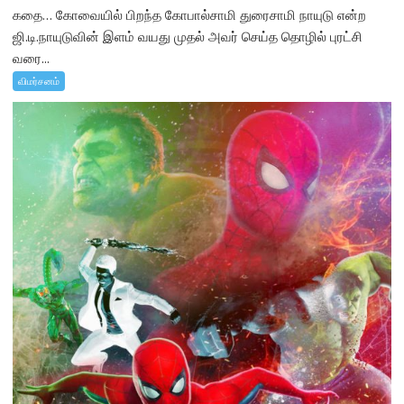
கதை… கோவையில் பிறந்த கோபால்சாமி துரைசாமி நாயுடு என்ற
ஜி.டி.நாயுடுவின் இளம் வயது முதல் அவர் செய்த தொழில் புரட்சி
வரை...
விமர்சனம்