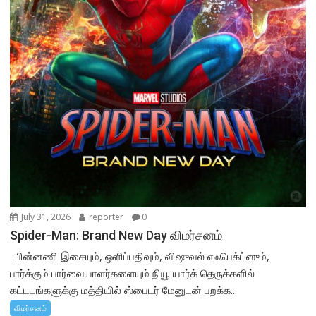
July 31, 2026
reporter
0
Spider-Man: Brand New Day விமர்சனம்
பின்னணி இசையும், ஒளிப்பதிவும், விஷுவல் எஃபெக்ட்ஸும்,
பார்க்கும் பார்வையாளர்களையும் நியூ யார்க் தெருக்களில்
கட்டடங்களுக்கு மத்தியில் ஸ்பைடர் மேனுடன் பறக்க...
விமர்சனம்