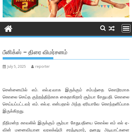
பீனிக்ஸ் – திரை விமர்சனம்
July 5, 2025
reporter
சென்னையில் எம். எல்.ஏ.வாக இருக்கும் சம்பத்தை கொடூரமாக
கொலை செய்த குற்றத்திற்காக கைதாகிறார் சூர்யா சேதுபதி. கொலை
செய்யப்பட்டவர் எம். எல்.ஏ. என்பதால் அந்த ஏரியாவே கொந்தளிப்பாக
இருக்கிறது.
நீதிமன்ற காவலில் இருக்கும் சூர்யா சேதுபதியை கொல்ல எம் எல் ஏ-
வின் மனைவியான வரலக்‌ஷ்மி சரத்குமார், தனது அடியாட்களை