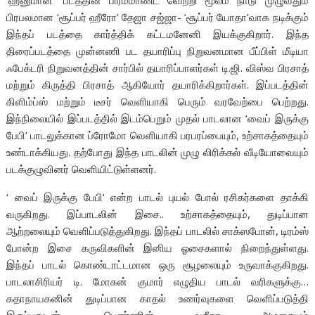
‘ஹனுமான்’ படத்தின் பிரம்மாண்ட வெற்றி மூலம் நாடு முழுவதும்
பிரபலமான ‘சூப்பர் ஹீரோ’ தேஜா சஜ்ஜா- ‘சூப்பர் யோதா’வாக நடிக்கும்
இந்தப் படத்தை கார்த்திக் கட்டமனேனி இயக்குகிறார். இந்த
திரைப்படத்தை முன்னணி பட தயாரிப்பு நிறுவனமான பீப்பிள் மீடியா
ஃபேக்டரி நிறுவனத்தின் சார்பில் தயாரிப்பாளர்கள் டி.ஜி. விஸ்வ பிரசாத்
மற்றும் கிருத்தி பிரசாத் ஆகியோர் தயாரிக்கிறார்கள். இப்படத்தின்
கிளிம்ப்ஸ் மற்றும் டீசர் வெளியாகி பெரும் வரவேற்பை பெற்றது.
இந்நிலையில் இப்படத்தில் இடம்பெறும் முதல் பாடலான ‘வைப் இருக்கு
பேபி’ பாடலுக்கான ப்ரோமோ வெளியாகி பரபரப்பையும், உற்சாகத்தையும்
உண்டாக்கியது. தற்போது இந்த பாடலின் முழு லிரிக்கல் வீடியோவையும்
படக்குழுவினர் வெளியிட்டுள்ளனர்.
‘ வைப் இருக்கு பேபி’ என்ற பாடல் புயல் போல் ரசிகர்களை தாக்கி
வருகிறது. இப்பாடலின் இசை.. உற்சாகத்தையும், துடிப்பான
ஆற்றலையும் வெளிப்படுத்துகிறது. இந்தப் பாடலில் சாக்ஸபோன், டிரம்ஸ்
போன்ற இசை கருவிகளின் இனிய ஓசைகளால் நிறைந்துள்ளது.
இந்தப் பாடல் கொண்டாட்டமான ஒரு சூழலையும் உருவாக்குகிறது.
பாடலாசிரியர் டி. மோகன் குமார் எழுதிய பாடல் வரிகளுக்கு…
கதாநாயகனின் துடிப்பான காதல் உணர்வுகளை வெளிப்படுத்தி