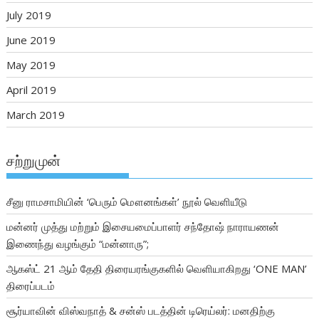
July 2019
June 2019
May 2019
April 2019
March 2019
சற்றுமுன்
சீனு ராமசாமியின் ‘பெரும் மௌனங்கள்’ நூல் வெளியீடு
மன்னர் முத்து மற்றும் இசையமைப்பாளர் சந்தோஷ் நாராயணன்
இணைந்து வழங்கும் “மன்னாரு”;
ஆகஸ்ட் 21 ஆம் தேதி திரையரங்குகளில் வெளியாகிறது ‘ONE MAN’
திரைப்படம்
சூர்யாவின் விஸ்வநாத் & சன்ஸ் படத்தின் டிரெய்லர்: மனதிற்கு