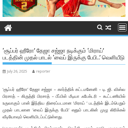
‘சூப்பர் ஹீரோ’ தேஜா சஜ்ஜா நடிக்கும் ‘மிராய்’
படத்தின் முதல் பாடல் ‘வைப் இருக்கு பேபி..’ வெளியீடு
July 26, 2025
reporter
‘சூப்பர் ஹீரோ’ தேஜா சஜ்ஜா – கார்த்திக் கட்டமனேனி – டி. ஜி. விஸ்வ
பிரசாத் – கிருத்தி பிரசாத் – பீப்பிள் மீடியா ஃபேக்டரி – கூட்டணியில்
உருவாகும் பான் இந்திய திரைப்படமான ‘மிராய் ‘ படத்தில் இடம்பெறும்
முதல் பாடலான ‘வைப் இருக்கு பேபி’ எனும் பாடலின் முழு லிரிக்கல்
வீடியோவும் வெளியிடப்பட்டுள்ளது.