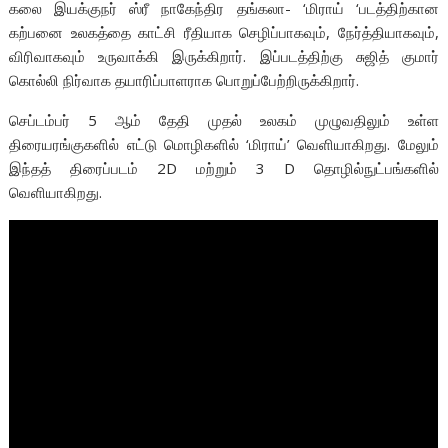
கலை இயக்குநர் ஸ்ரீ நாகேந்திர தங்கலா- ‘மிராய் ‘படத்திற்கான
கற்பனை உலகத்தை காட்சி ரீதியாக‌ செழிப்பாகவும், நேர்த்தியாகவும்,
விரிவாகவும் உருவாக்கி இருக்கிறார். இப்படத்திற்கு சுஜித் குமார்
கொல்லி நிர்வாக தயாரிப்பாளராக பொறுப்பேற்றிருக்கிறார்.‌
செப்டம்பர் 5 ஆம் தேதி முதல் உலகம் முழுவதிலும் உள்ள
திரையரங்குகளில் எட்டு மொழிகளில் ‘மிராய்’ வெளியாகிறது. மேலும்
இந்தத் திரைப்படம் 2D மற்றும் 3 D தொழில்நுட்பங்களில்
வெளியாகிறது.