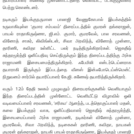
தயாரிப்பாளர் கணேஷ் முன்னோட்டத்தை வெளியிட, படக்குழுவினர்
பெற்று கொண்டனர்.
நடிகரும் இயக்குநருமான பாலாஜி வேணுகோபால் இயக்கத்தில்
உருவாகியுள்ள ‘குமார சம்பவம்’ திரைப்படத்தில் குமரன் தங்கராஜன்,
பாயல் ராதாகிருஷ்ணா, ஜி.எம். குமார், குமரவேல், பால சரவணன்,
வினோத் சாகர், லிவிங்ஸ்டன், சிவா அரவிந்த், வினோத் முன்னா,
தாரிணி, கவிதா உள்ளிட்ட பலர் நடித்திருக்கிறார்கள். ஜெகதீஷ்
சுந்தரமூர்த்தி ஒளிப்பதிவு செய்திருக்கும் இந்த திரைப்படத்திற்கு அச்சு
ராஜாமணி இசையமைத்திருக்கிறார். ஃபேமிலி என்டர்டெய்னராக
தயாராகி இருக்கும் இப்படத்தை வீனஸ் இன்ஃபோடெய்ன்மென்ட்
நிறுவனம் சார்பில் தயாரிப்பாளர் கே.ஜி. கணேஷ் தயாரித்திருக்கிறார்.
வரும் 12ம் தேதி உலகம் முழுவதும் திரையரங்குகளில் வெளியாகும்
இந்த திரைப்படத்தின் முன்னோட்ட வெளியீட்டு விழாவில் ஒலி
வடிவமைப்பாளர் சரவணன், ‘சரிகம’ ஆனந்த், படத்தொகுப்பாளர் மதன்,
கலை இயக்குநர் வாசு, ஒளிப்பதிவாளர் ஜெகதீஷ் சுந்தரமூர்த்தி,
இசையமைப்பாளர் அச்சு ராஜாமணி, நடிகர்கள் வினோத் முன்னா,
குமரவேல், சிவா அரவிந்த், நடிகைகள் தாரிணி, கவிதா, நாயகன்
குமரன் தங்கராஜன், நாயகி பாயல் ராதாகிருஷ்ணா, இயக்குநர் பாலாஜி