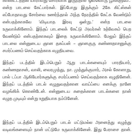
காலகட்டத்தில் யாராவது சோர்வாக இருந்தால் ‘ஒவ்வொரு பூக்களுமே..’
என்ற பாடலை கேட்பார்கள். இப்போது இருக்கும் 2கே கிட்ஸ்கள்
எப்போதாவது சோர்வை உணர்ந்தால் அந்த நேரத்தில் கேட்க வேண்டும்
என்பதற்காகவே ‘விடியாத இரவு ஒன்று..’ என்ற பாடலை
உருவாக்கினோம். இந்தப் பாடலைக் கேட்டு அவர்கள் உத்வேகம் பெற
வேண்டும் என்பதற்காகவும் இதை உருவாக்கினோம். மேலும் இந்தப்
பாடலை என்னுடைய ஞான தகப்பன் – ஞானகுரு கண்ணதாசனுக்கு
சமர்ப்பணம் செய்வதற்காக எழுதியவை.
இந்தப் படத்தில் இடம்பெறும் ஆறு பாடல்களையும் பாரதியார்,
கண்ணதாசன், வாலி, வைரமுத்து, நா. முத்துக்குமார், அசல் கோளாறு,
பால் டப்பா ஆகியோர்களுக்கு சமர்ப்பணம் செய்வதற்காக எழுதினேன்.
இந்தப் படத்தில் பாடல் எழுதுவதற்கான வாய்ப்பை எனக்கு நானே
வழங்கிக் கொண்டேன். என்னுடைய கதைக்கான பாடல்களை நான்
எழுத முடியும் என்று உறுதியாக நம்பினேன்.
இந்தப் படத்தில் இடம்பெறும் பாடல் மட்டுமல்ல அனைத்து எழுத்து
வடிவங்களையும் நான் மட்டுமே உருவாக்கினேன். இது பேராசை தான்.