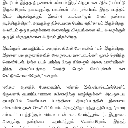
இவரிடம் இந்தத் திறமைகள் எல்லாம் இருக்கிறதா என ஆச்சரியப்பட்டு
இருக்கிறேன். நாயகனுக்கு பாடல்கள் மிக முக்கியம். இந்த படத்தில்
இடம் பிடித்திருக்கும் இரண்டு பாடல்களிலும் அவர் நன்றாக
நடித்திருக்கிறார். அவருக்கு நிச்சயமாக பெரிய எதிர்காலம் இருக்கிறது.
அவரிடம் ஒரு நடிகருக்கான அனைத்து விஷயங்களை விட அவருக்குள்
ஒரு இயக்குநருக்கான அறிவும் இருக்கிறது.
இயக்குநர் பாலாஜியிடம் மறைந்த கிரேசி மோகனின் ‘ டச் ‘இருக்கிறது.
இதனை பல தருணங்களில் அவருடைய உரையாடல்கள் மூலம் தெரிந்து
கொண்டேன். இந்த படம் பார்த்த பிறகு நீங்களும் அதை உணர்வீர்கள்.
இந்த திரைப்படத்தை வெற்றி பெறச் செய்யுங்கள் என
கேட்டுக்கொள்கிறேன்,” என்றார்.
‘சரிகம’ ஆனந்த் பேசுகையில், ”வீனஸ் இன்ஃபோடெய்ன்மென்ட்
நிறுவனத் தயாரிப்பாளரான கணேஷிற்கு வாழ்த்துக்கள். அவருடைய
தயாரிப்பில் வெளியான ‘யாத்திசை’ திரைப்படத்தின் இசையை
சரிகமவில் தான் வெளியிட்டோம். அதைத்தொடர்ந்து தற்போது ‘குமார
சம்பவம்’ படத்திற்கும் சரிகம உடன் கை கோர்த்துள்ளார். இதற்காக
அவருக்கு நன்றியை தெரிவித்துக் கொள்கிறேன். இந்தத்