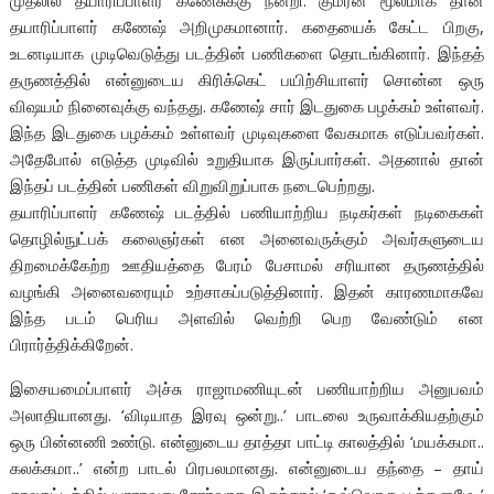
முதலில் தயாரிப்பாளர் கணேசுக்கு நன்றி. குமரன் மூலமாக தான்
தயாரிப்பாளர் கணேஷ் அறிமுகமானார். கதையைக் கேட்ட பிறகு,
உடனடியாக முடிவெடுத்து படத்தின் பணிகளை தொடங்கினார். இந்தத்
தருணத்தில் என்னுடைய கிரிக்கெட் பயிற்சியாளர் சொன்ன ஒரு
விஷயம் நினைவுக்கு வந்தது. கணேஷ் சார் இடதுகை பழக்கம் உள்ளவர்.
இந்த இடதுகை பழக்கம் உள்ளவர் முடிவுகளை வேகமாக எடுப்பவர்கள்.
அதேபோல் எடுத்த முடிவில் உறுதியாக இருப்பார்கள். அதனால் தான்
இந்தப் படத்தின் பணிகள் விறுவிறுப்பாக நடைபெற்றது.
தயாரிப்பாளர் கணேஷ் படத்தில் பணியாற்றிய நடிகர்கள் நடிகைகள்
தொழில்நுட்பக் கலைஞர்கள் என அனைவருக்கும் அவர்களுடைய
திறமைக்கேற்ற ஊதியத்தை பேரம் பேசாமல் சரியான தருணத்தில்
வழங்கி அனைவரையும் உற்சாகப்படுத்தினார். இதன் காரணமாகவே
இந்த படம் பெரிய அளவில் வெற்றி பெற வேண்டும் என
பிரார்த்திக்கிறேன்.
இசையமைப்பாளர் அச்சு ராஜாமணியுடன் பணியாற்றிய அனுபவம்
அலாதியானது. ‘விடியாத இரவு ஒன்று..’ பாடலை உருவாக்கியதற்கும்
ஒரு பின்னணி உண்டு. என்னுடைய தாத்தா பாட்டி காலத்தில் ‘மயக்கமா..
கலக்கமா..’ என்ற பாடல் பிரபலமானது. என்னுடைய தந்தை – தாய்