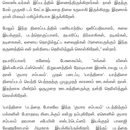
கொண்டவர்கள் இப்படத்தில் இணைந்திருக்கிறார்கள். நான் இதற்கு
மேல் முருகரி டம் கேட்க இயலாத நிலை உருவாகி இருக்கிறது. இதனால்
நான் மிகவும் மகிழ்ச்சியாக இருக்கிறேன்.
மேலும் இந்த திரைப்படத்தில் பணியாற்றிய ஒளிப்பதிவாளர், கலை
இயக்குநர், படத்தொகுப்பாளர், தயாரிப்பு நிர்வாகிகள், நடிகர்கள்,
நடிகைகள், ஏனைய தொழில்நுட்ப கலைஞர்கள் அனைவருக்கும் இந்த
தருணத்தில் என் நன்றியை தெரிவித்துக் கொள்கிறேன்,” என்றார்.
தயாரிப்பாளர் கணேஷ் பேசுகையில், “எங்கள் வீனஸ்
இன்ஃபோடெய்ன்மென்ட் நிறுவனத்தின் நேரடியான இரண்டாவது படம்
தான் ‘குமார சம்பவம்’. முதல் படைப்பு ‘யாத்திசை’. யாத்திசை
திரைப்படம் வெற்றி பெற்றதற்கு முழுமுதற் காரணம் ஊடகங்கள் தான்.
இதற்காக மீண்டும் ஒருமுறை ஊடகத்தினருக்கு நன்றி தெரிவித்துக்
கொள்கிறேன்.
‘யாத்திசை ‘படத்தை போலவே இந்த ‘குமார சம்பவம்’ படத்திற்கும்
மக்களின் பேராதரவு கிடைக்கும் என்று நம்புகிறேன். ஏனெனில் குமார
சம்பவம் தரமான ஃபேமிலி என்டர்டெய்னர். இயக்குநர் பாலாஜி
வேணுகோபால் அழகாக இயக்கியிருக்கிறார். இந்தப் படத்தை