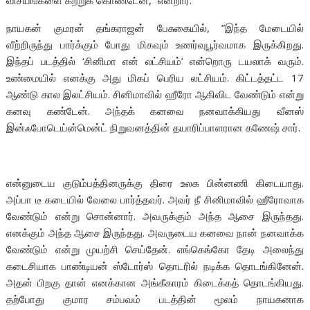
விசயங்களை கற்றுக் கொண்டேன்,” என்றார்.
நாயகன் குமரன் தங்கராஜன் பேசுகையில், ”இந்த மேடையில்
வீற்றிருந்து பார்க்கும் போது மிகவும் உணர்வுபூர்வமாக இருக்கிறது.
இந்தப் படத்தில் ‘சினிமா என் லட்சியம்’ என்றொரு டயலாக் வரும்.
உண்மையில் எனக்கு அது மிகப் பெரிய லட்சியம். கிட்டத்தட்ட 17
ஆண்டு கால இலட்சியம். சினிமாவில் ஹீரோ ஆகிவிட வேண்டும் என்று
கனவு கண்டேன். அந்தக் கனவை நனவாக்கியது வீனஸ்
இன்ஃபோடெய்ன்மென்ட் நிறுவனத்தின் தயாரிப்பாளரான கணேஷ் சார்.
என்னுடைய குடும்பத்தினருக்கு திரை உலக பின்னணி கிடையாது.
அப்பா டீ கடையில் வேலை பார்த்தவர். அவர் நீ சினிமாவில் ஹீரோவாக
வேண்டும் என்று சொன்னார். அவருக்கும் அந்த ஆசை இருந்தது.
எனக்கும் அந்த ஆசை இருந்தது. அவருடைய கனவை நான் நனவாக்க
வேண்டும் என்று முயற்சி செய்தேன். எங்கெங்கோ தேடி அலைந்து
கடைசியாக பாண்டியன் ஸ்டோர்ஸ் தொடரில் நடிக்க தொடங்கினேன்.
அதன் பிறகு தான் எனக்கான அங்கீகாரம் கிடைக்கத் தொடங்கியது.
தற்போது குமார சம்பவம் படத்தின் மூலம் நாயகனாக