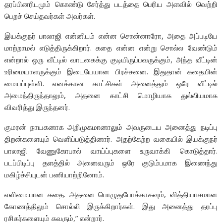
தரப்பினரிடமும் கொண்டு சேர்த்து படத்தை பெரிய அளவில் வெற்றி
பெறச் செய்தவர்கள் அவர்கள்.
இயக்குநர் பாலாஜி என்னிடம் என்ன சொன்னாரோ, அதை அப்படியே
மாற்றாமல் எடுத்திருக்கிறார். கதை என்ன என்று சொல்ல வேண்டும்
என்றால் ஒரு வீட்டில் வாடகைக்கு குடியிருப்பவருக்கும், அந்த வீட்டின்
உரிமையாளருக்கும் இடையேயான பிரச்சனை. இதுதான் கதையின்
மையப்புள்ளி. எனக்கான காட்சிகள் அனைத்தும் ஒரே வீட்டில்
அமைந்திருந்தாலும், அதனை காட்சி மொழியாக துல்லியமாக
விவரித்து இருந்தனர்.
குமரன் நாயகனாக அறிமுகமானாலும் அவருடைய அனைத்து நடிப்பு
திறன்களையும் வெளிப்படுத்தினார். அதற்கேற்ற வகையில் இயக்குநர்
பாலாஜி வேணுகோபால் வாய்ப்புகளை உருவாக்கி கொடுத்தார்.
படப்பிடிப்பு தளத்தில் அனைவரும் ஒரே குடும்பமாக இணைந்து
மகிழ்ச்சியுடன் பணியாற்றினோம்.
எளிமையான கதை. அதனை பொழுதுபோக்காகவும், வித்தியாசமான
கோணத்திலும் சொல்லி இருக்கிறார்கள். இது அனைத்து தரப்பு
ரசிகர்களையும் கவரும்,” என்றார்.