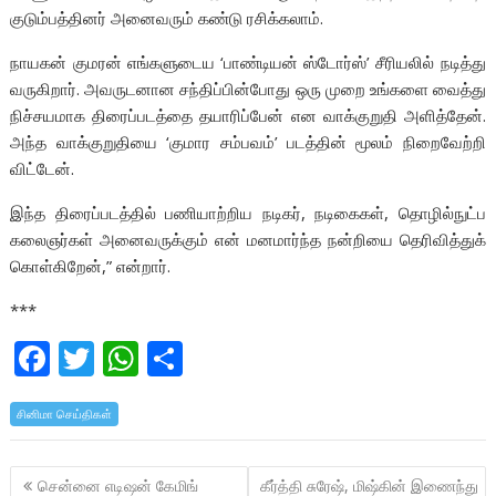
குடும்பத்தினர் அனைவரும் கண்டு ரசிக்கலாம்.
நாயகன் குமரன் எங்களுடைய ‘பாண்டியன் ஸ்டோர்ஸ்’ சீரியலில் நடித்து
வருகிறார். அவருடனான சந்திப்பின்போது ஒரு முறை உங்களை வைத்து
நிச்சயமாக திரைப்படத்தை தயாரிப்பேன் என வாக்குறுதி அளித்தேன்.
அந்த வாக்குறுதியை ‘குமார சம்பவம்’ படத்தின் மூலம் நிறைவேற்றி
விட்டேன்.
இந்த திரைப்படத்தில் பணியாற்றிய நடிகர், நடிகைகள், தொழில்நுட்ப
கலைஞர்கள் அனைவருக்கும் என் மனமார்ந்த நன்றியை தெரிவித்துக்
கொள்கிறேன்,” என்றார்.
***
F
T
W
S
ac
w
h
h
சினிமா செய்திகள்
e
itt
at
ar
b
er
s
e
Post
சென்னை எடிஷன் கேமிங்
கீர்த்தி சுரேஷ், மிஷ்கின் இணைந்து