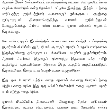
ஆனால் இதன் பின்னணியில் ரசிகர்களுக்கு தரமான பொழுதுபோக்கை
வழங்க வேண்டும் என்ற நோக்கம் மட்டுமே இருந்தது. இந்தப் படத்தை
பார்ப்பதற்கு குடும்பத்தினர் அனைவரும் தங்களுடைய குழந்தை
குட்டிகளுடன் திரையரங்கத்திற்கு வரலாம். குடும்பத்துடன்
பொழுதுபோக்கு அம்சம் உள்ள படமாக குமார சம்பவம் உருவாகி
இருக்கிறது.
கே .பாக்யராஜின் இயக்கத்தில் வெளியான பல வெற்றி படங்களுக்கு
நடிகர்கள் லிவிங்ஸ்டனும், ஜி.எம். குமாரும் அவரிடம் உதவியாளர்களாக
இருக்கும்போது தங்களுடைய பங்களிப்பை வழங்கி இருக்கிறார்கள்.
ஆனால் அவர்கள் இருவரும் இணைந்து இதுவரை எந்த தமிழ்
படத்திலும் நடிக்கவில்லை. அதனை இந்த படத்தில் சாத்தியப்படுத்தி
இருக்கிறேன். இதை நான் பெருமிதமாக கருதுகிறேன்.
இது ஒரு போராளி பற்றிய கதை. ஆனால் அவனது போராட்டத்தை
பற்றிய கதை அல்ல. இது ஒரு ஃபிலிம் மேக்கரின் கதை. ஆனால் அவர்
படம் எடுத்த கதை அல்ல.
குமரன் மிகப்பெரிய திறமைசாலி, அவனுக்கு சிறந்த எதிர்காலம்
இருக்கிறது. குமரன் திரையுலகில் நன்றாக வளர வேண்டும் என்று