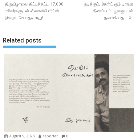
o
A
navigation
திருவிழாவை கிட்டத்தட்ட 17,000
நடிக்கும், கோர்ட் ரூம் டிராமா
o
p
ரசிகர்களுடன் ஸ்கைஸ்போர்ட்ஸ்
திரைப்படம், பூஜையுடன்
k
p
நிறைவு செய்துள்ளது!
துவங்கியது !!
Related posts
August 9, 2026
reporter
0