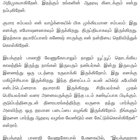
அறிமுகமாகிறேன். இதற்கும் உங்களின் ஆதரவு கிடைக்கும் என்று
நம்புகிறேன்.
குமார சம்பவம் என் வாழ்க்கையில் மிக முக்கியமான சம்பவம். இது
எனக்கு எமோஷனலாகவும் இருக்கிறது. திருப்தியாகவும் இருக்கிறது.
இதற்காக தயாரிப்பாளர் கணேஷ் சாருக்கு என் நன்றியை தெரிவித்துக்
கொள்கிறேன்.
இயக்குநர் பாலாஜி வேணுகோபாலும் நானும் யூட்யூப் தொடங்கிய
காலத்தில் இருந்து நாங்கள் இருவரும் நண்பர்கள். இன்று இருவரும்
இணைந்து ஒரு படத்தை உருவாக்கி இருக்கிறோம். இது எனக்கு
மகிழ்ச்சியாக இருக்கிறது. இந்த திரைப்படம் ஃபன் ஃபில்டு ஃபேமிலி
என்டர்டெய்னராக தயாராகி இருக்கிறது. சிறியவர்கள் முதல்
பெரியவர்கள் வரை அனைவருக்கும் இந்த படம் கண்டிப்பாக பிடிக்கும்.
குடும்பத்தினருடன் திரையரங்கத்திற்கு வருகை தந்து பார்க்கும்
அளவிற்கு ஒரு தரமான படைப்பை வழங்கி இருக்கிறோம். நீங்களும்
இதனை பார்த்து ஆதரவு வழங்க வேண்டும் என கேட்டுக்கொள்கிறேன்”
என்றார்.
இயக்குநர் பாலாஜி வேணுகோபால் பேசுகையில், ”இயக்குநராக