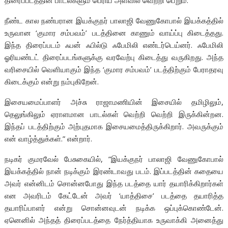
திரைப்படத்தின் பாடல்களும் பெரிய அளவில் வெற்றி பெறும்.
நீண்ட கால நண்பரான இயக்குநர் பாலாஜி வேணுகோபால் இயக்கத்தில்
உருவான ‘குமார சம்பவம்’ படத்தினை காணும் வாய்ப்பு கிடைத்தது.
இந்த திரைப்படம் ஃபன் ஃபில்டு ஃபேமிலி எண்டர்டெய்னர். ஃபேமிலி
ஓரியண்டட் திரைப்படங்களுக்கு வரவேற்பு கிடைத்து வருகிறது. அந்த
வரிசையில் வெளியாகும் இந்த ‘குமார சம்பவம்’ படத்திற்கும் பேராதரவு
கிடைக்கும் என்று நம்புகிறேன்.
இசையமைப்பாளர் அச்சு ராஜாமணியின் இசையில் தமிழிலும்,
தெலுங்கிலும் ஏராளமான பாடல்கள் வெற்றி வெற்றி இருக்கின்றன.
இந்தப் படத்திற்கும் அற்புதமாக இசையமைத்திருக்கிறார். அவருக்கும்
என் வாழ்த்துக்கள்.” என்றார்.
நடிகர் குமரவேல் பேசுகையில், ”இயக்குநர் பாலாஜி வேணுகோபால்
இயக்கத்தில் நான் நடிக்கும் இரண்டாவது படம். இப்படத்தின் கதையை
அவர் என்னிடம் சொன்னபோது இந்த படத்தை யார் தயாரிக்கிறார்கள்
என அவரிடம் கேட்டேன் அவர் ‘யாத்திசை’ படத்தை தயாரித்த
தயாரிப்பாளர் என்று சொன்னவுடன் நடிக்க ஒப்புக்கொண்டேன்.
ஏனெனில் அந்தத் திரைப்படத்தை நேர்த்தியாக உருவாக்கி அனைத்து