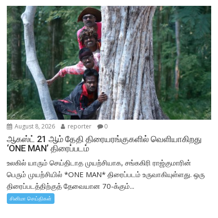
August 8, 2026
reporter
0
ஆகஸ்ட் 21 ஆம் தேதி திரையரங்குகளில் வெளியாகிறது
‘ONE MAN’ திரைப்படம்
உலகில் யாரும் செய்திடாத முயற்சியாக, சங்ககிரி ராஜ்குமாரின்
பெரும் முயற்சியில் *ONE MAN* திரைப்படம் உருவாகியுள்ளது. ஒரு
திரைப்படத்திற்குத் தேவையான 70-க்கும்...
சினிமா செய்திகள்