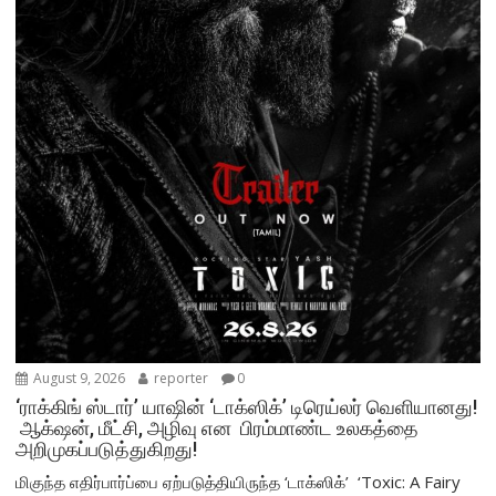
August 9, 2026
reporter
0
‘ராக்கிங் ஸ்டார்’ யாஷின் ‘டாக்ஸிக்’ டிரெய்லர் வெளியானது!
ஆக்‌ஷன், மீட்சி, அழிவு என பிரம்மாண்ட உலகத்தை
அறிமுகப்படுத்துகிறது!
மிகுந்த எதிர்பார்ப்பை ஏற்படுத்தியிருந்த ‘டாக்ஸிக்’ ‘Toxic: A Fairy