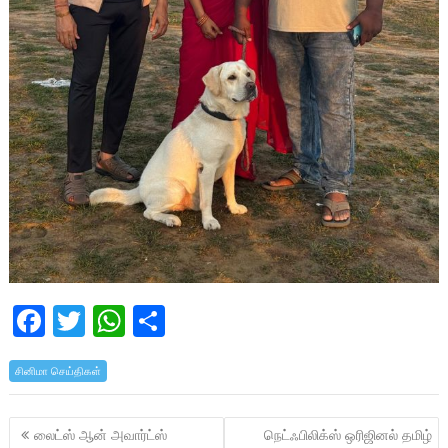
F
T
W
S
ac
w
h
h
சினிமா செய்திகள்
e
itt
at
ar
b
er
s
e
Post
லைட்ஸ் ஆன் அவார்ட்ஸ்
நெட்ஃபிலிக்ஸ் ஒரிஜினல் தமிழ்