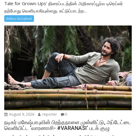
Tale for Grown-Ups’ திரைப்படத்தின் அதிகாரப்பூர்வ டிரெய்லர்
தற்போது வெளியாகியுள்ளது. கட்டுப்பாடற்ற...
சினிமா செய்திகள்
August 9, 2026
reporter
0
நடிகர் மகேஷ்பாபுவின் பிறந்தநாளை முன்னிட்டு, அப்டேட்டை
வெளியிட்ட ‘வாரணாசி- #VARANASI’ படக் குழு