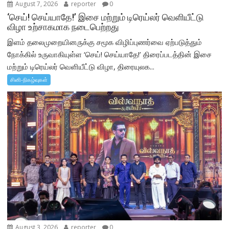
August 7, 2026
reporter
0
‘செய்! செய்யாதே!’ இசை மற்றும் டிரெய்லர் வெளியீட்டு
விழா உற்சாகமாக நடைபெற்றது
இளம் தலைமுறையினருக்கு சமூக விழிப்புணர்வை ஏற்படுத்தும்
நோக்கில் உருவாகியுள்ள ‘செய்! செய்யாதே!’ திரைப்படத்தின் இசை
மற்றும் டிரெய்லர் வெளியீட்டு விழா, திரையுலக...
சினி-நிகழ்வுகள்
August 3, 2026
reporter
0