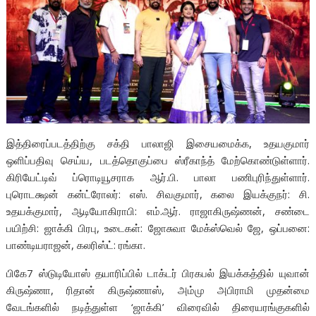
இத்திரைப்படத்திற்கு சக்தி பாலாஜி இசையமைக்க, உதயகுமார்
ஒளிப்பதிவு செய்ய, படத்தொகுப்பை ஸ்ரீகாந்த் மேற்கொண்டுள்ளார்.
கிரியேட்டிவ் ப்ரொடியூசராக ஆர்.பி. பாலா பணிபுரிந்துள்ளார்.
புரொடக்ஷன் கன்ட்ரோலர்: எஸ். சிவகுமார், கலை இயக்குநர்: சி.
உதயக்குமார், ஆடியோகிராபி: எம்.ஆர். ராஜாகிருஷ்ணன், சண்டை
பயிற்சி: ஜாக்கி பிரபு, உடைகள்: ஜோசுவா மேக்ஸ்வெல் ஜே, ஒப்பனை:
பாண்டியராஜன், கலரிஸ்ட்: ரங்கா.
பிகே7 ஸ்டுடியோஸ் தயாரிப்பில் டாக்டர் பிரகபல் இயக்கத்தில் யுவான்
கிருஷ்ணா, ரிதான் கிருஷ்ணாஸ், அம்மு அபிராமி முதன்மை
வேடங்களில் நடித்துள்ள ‘ஜாக்கி’ விரைவில் திரையரங்குகளில்