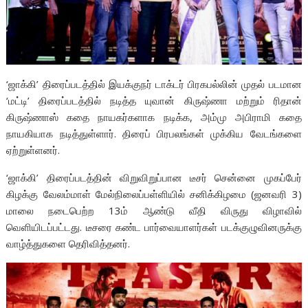
‘ஜாக்கி’ திரைப்படத்தில் இயக்குநர் டாக்டர் பிரகபல்லின் முதல் படமான
‘மட்டி’ திரைப்படத்தில் நடித்த யுவான் கிருஷ்ணா மற்றும் ரிதான்
கிருஷ்ணாஸ் கதை நாயகர்களாக நடிக்க, அம்மு அபிராமி கதை
நாயகியாக நடித்துள்ளார். திரைப் பிரபலங்கள் முக்கிய வேடங்களை
ஏற்றுள்ளனர்.
‘ஜாக்கி’ திரைப்படத்தின் விறுவிறுப்பான டீசர் சென்னை முகப்பேர்
கிழக்கு வேலம்மாள் மேல்நிலைப்பள்ளியில் சனிக்கிழமை (ஜனவரி 3)
மாலை நடைபெற்ற 13ம் ஆண்டு வீதி விருது விழாவில்
வெளியிடப்பட்டது. டீசரை கண்ட பார்வையாளர்கள் படக்குழுவினருக்கு
வாழ்த்துகளை தெரிவித்தனர்.