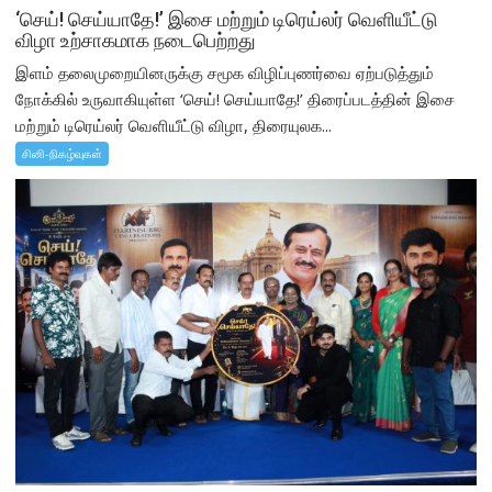
‘செய்! செய்யாதே!’ இசை மற்றும் டிரெய்லர் வெளியீட்டு
விழா உற்சாகமாக நடைபெற்றது
இளம் தலைமுறையினருக்கு சமூக விழிப்புணர்வை ஏற்படுத்தும்
நோக்கில் உருவாகியுள்ள ‘செய்! செய்யாதே!’ திரைப்படத்தின் இசை
மற்றும் டிரெய்லர் வெளியீட்டு விழா, திரையுலக...
சினி-நிகழ்வுகள்