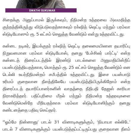
சிறைக்கு அனுப்பாமல் இருக்கவும், நீதிமன்ற உத்தரவை அவமதித்த
குற்றத்திலிருந்து விடுபடுவதற்காகவும் ரக்‌ஷித் ஷெட்டி மற்றும் பரம்வா
ஸ்டுடியோஸும் ரூ. 5 லட்சம் செலுத்த வேண்டும் என்று உத்தரவிட்டது.
கன்னட நடிகர், இயக்குநர் ரக்‌ஷித் ஷெட்டி தலைமையிலான தயாரிப்பு
நிறுவனமான பரம்வா ஸ்டுடியோஸ், தனது ‘பேச்சிலர் பார்ட்டி’ என்ற
கன்னடத் திரைப்படத்தில் இரண்டு பாடல்களை அனுமதியின்றிப்
பயன்படுத்தியதற்காக, மொத்தம் ரூ. 25 லட்சம் செலுத்த வேண்டும் என
டெல்லி உயர்நீதிமன்றம் சமீபத்தில் உத்தரவிட்டது. இசை பயன்பாடு
உரிமம் குறைவான நீளத்திலேயே பயன்படுத்தியிருக்கிறோம் என்ற
திரைப்படத் தயாரிப்பாளர்களின் வாதத்தை நீதிபதி தேஜஸ் காரியா
நிராகரித்தார். பதிப்புரிமை மீறல் மற்றும் நீதிமன்ற உத்தரவுகளை
வேண்டுமென்றே மீறியதற்காக பரம்வா ஸ்டுடியோஸிற்கும் தனது
கண்டனத்தை பதிவு செய்தார்.
“‘ஓம்மே நின்னானு’ பாடல் 31 வினாடிகளுக்கும், ‘நியாயா எல்லிடே’
பாடல் 7 வினாடிகளுக்கும் பயன்படுத்தப்பட்டிருப்பது குறைவான நீளம்