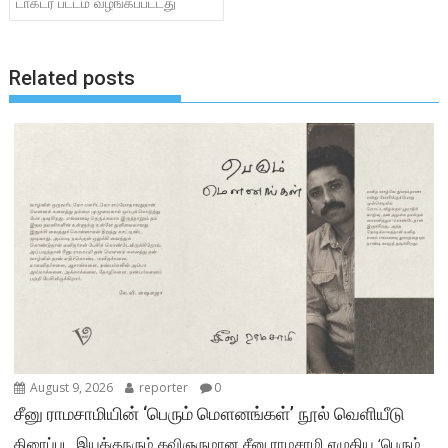
k
p
டாக்டர் பட்டம் வழங்கப்பட்டது
Related posts
August 9, 2026
reporter
0
சீனு ராமசாமியின் ‘பெரும் மௌனங்கள்’ நூல் வெளியீடு
திரைப்பட இயக்குநரும் கவிஞருமான சீனு ராமசாமி எழுதிய ‘பெரும்