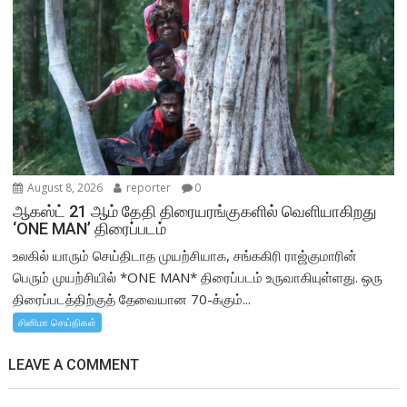
August 8, 2026
reporter
0
ஆகஸ்ட் 21 ஆம் தேதி திரையரங்குகளில் வெளியாகிறது
‘ONE MAN’ திரைப்படம்
உலகில் யாரும் செய்திடாத முயற்சியாக, சங்ககிரி ராஜ்குமாரின்
பெரும் முயற்சியில் *ONE MAN* திரைப்படம் உருவாகியுள்ளது. ஒரு
திரைப்படத்திற்குத் தேவையான 70-க்கும்...
சினிமா செய்திகள்
LEAVE A COMMENT