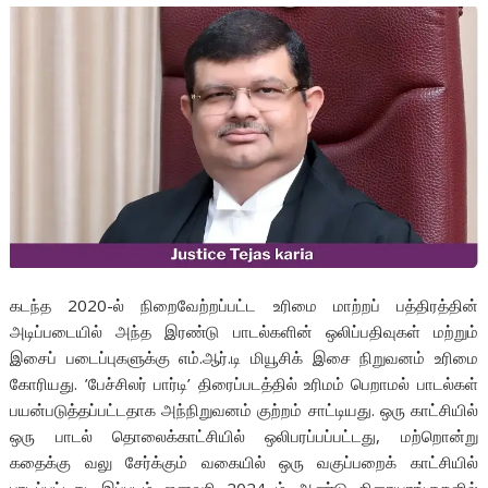
கடந்த 2020-ல் நிறைவேற்றப்பட்ட உரிமை மாற்றப் பத்திரத்தின்
அடிப்படையில் அந்த இரண்டு பாடல்களின் ஒலிப்பதிவுகள் மற்றும்
இசைப் படைப்புகளுக்கு எம்.ஆர்.டி மியூசிக் இசை நிறுவனம் உரிமை
கோரியது. ’பேச்சிலர் பார்டி’ திரைப்படத்தில் உரிமம் பெறாமல் பாடல்கள்
பயன்படுத்தப்பட்டதாக அந்நிறுவனம் குற்றம் சாட்டியது. ஒரு காட்சியில்
ஒரு பாடல் தொலைக்காட்சியில் ஒலிபரப்பப்பட்டது, மற்றொன்று
கதைக்கு வலு சேர்க்கும் வகையில் ஒரு வகுப்பறைக் காட்சியில்
பாடப்பட்டது. இப்படம் ஜனவரி 2024 ம் ஆண்டு திரையரங்குகளில்