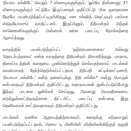
’நியாய எல்லிடே’ வெறும் 7 வினாடிகளுக்கும், ’ஓம்மே நின்னானு’ 31
வினாடிகளுக்கும் மட்டுமே இருப்பதைக் குறிப்பிட்டு ’மிக குறைவான
நேரமே பயன்படுத்தப்பட்டிருக்கிறது’ என ரக்‌ஷித் ஷெட்டியும் பரம்வா
ஸ்டுடியோஸும் வாதிட்டனர். இருப்பினும், நீதிமன்றம் அந்தக்
காணொளிகளுக்குப் பின்னால் உள்ள படைப்பு நோக்கத்தை
ஆராய்ந்தது.
வாதத்தில் பயன்படுத்தப்பட்ட ’தற்செயலானவை’ அல்லது
’தொடர்பற்றவை’ என்ற வாதத்தை நீதிமன்றம் நிராகரித்தது. மாறாக,
திரைப்படத்தின் கதையை முன்னெடுத்துச் செல்வதற்காகப் பாடல்கள்
கவனமாகத் தேர்ந்தெடுக்கப்பட்டதாக நீதிபதி சுட்டிக்காட்டினார்.
’நியாயா எல்லிடே’ என்ற தலைப்புக்கு ’நீதி எங்கே?’ என்று பொருள்
என்பதையும் நீதிமன்றம் குறிப்பிட்டது. கதாநாயகன் துன்பப்படும்போது
இந்தப் பாடலை ஒலிக்கச் செய்தது, அவனது அவலநிலையை
எடுத்துக்காட்டுவதற்கான திட்டமிட்ட படைப்பு என்பதை இது
தெளிவாகக் காட்டுவதாகவும் நீதிமன்றம் குறிப்பிட்டது.
பாடல்கள் வணிக ஆதாயத்திற்காகவும், கதைக்கு ஏற்றவாறும்
பயன்படுத்தப்பட்டதால், அவை ‘டி மினிமிஸ்’ விதிவிலக்கிற்குத் தகுதி
பெறவில்லை என்று நீதிமன்றம் முடிவு செய்தது.