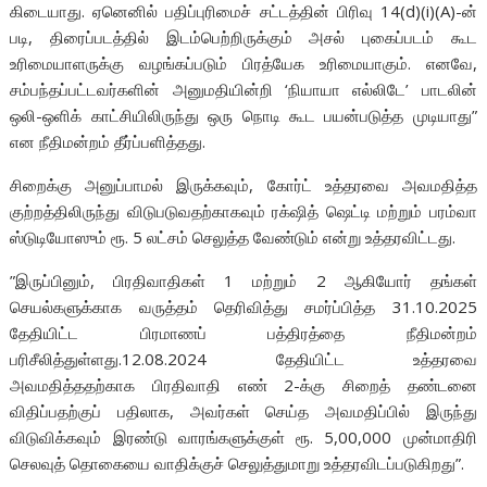
கிடையாது. ஏனெனில் பதிப்புரிமைச் சட்டத்தின் பிரிவு 14(d)(i)(A)-ன்
படி, திரைப்படத்தில் இடம்பெற்றிருக்கும் அசல் புகைப்படம் கூட
உரிமையாளருக்கு வழங்கப்படும் பிரத்யேக உரிமையாகும். எனவே,
சம்பந்தப்பட்டவர்களின் அனுமதியின்றி ‘நியாயா எல்லிடே’ பாடலின்
ஒலி-ஒளிக் காட்சியிலிருந்து ஒரு நொடி கூட பயன்படுத்த முடியாது”
என நீதிமன்றம் தீர்ப்பளித்தது.
சிறைக்கு அனுப்பாமல் இருக்கவும், கோர்ட் உத்தரவை அவமதித்த
குற்றத்திலிருந்து விடுபடுவதற்காகவும் ரக்‌ஷித் ஷெட்டி மற்றும் பரம்வா
ஸ்டுடியோஸும் ரூ. 5 லட்சம் செலுத்த வேண்டும் என்று உத்தரவிட்டது.
”இருப்பினும், பிரதிவாதிகள் 1 மற்றும் 2 ஆகியோர் தங்கள்
செயல்களுக்காக வருத்தம் தெரிவித்து சமர்ப்பித்த 31.10.2025
தேதியிட்ட பிரமாணப் பத்திரத்தை நீதிமன்றம்
பரிசீலித்துள்ளது.12.08.2024 தேதியிட்ட உத்தரவை
அவமதித்ததற்காக பிரதிவாதி எண் 2-க்கு சிறைத் தண்டனை
விதிப்பதற்குப் பதிலாக, அவர்கள் செய்த அவமதிப்பில் இருந்து
விடுவிக்கவும் இரண்டு வாரங்களுக்குள் ரூ. 5,00,000 முன்மாதிரி
செலவுத் தொகையை வாதிக்குச் செலுத்துமாறு உத்தரவிடப்படுகிறது”.